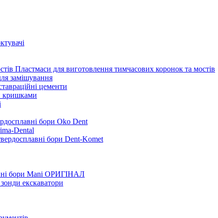
ктувачі
Пластмаси для виготовлення тимчасових коронок та мостів
для замішування
ставраційні цементи
и кришками
i
ердосплавні бори Oko Dent
ima-Dental
твердосплавні бори Dent-Komet
нні бори Mani ОРИГІНАЛ
 зонди екскаватори
трументів