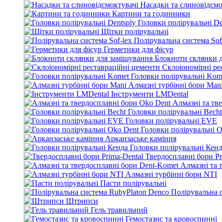
Насадки та слиновідсмо
Картини та годинники
Головки полірувальні De
Щітки полірувальні
Полірувальна система Sof
Герметики для фісур
Блокноти склянки 
Склоіономірні ре
Головки полірувальні Kom
Алмазні турбінні бори Man
Інструменти LMDental
Алмазні та тв
Головки полірувальні Becht
Головки полірувальні EVE
Головки полірувальні O
Арканзаське каміння
Головки полірувальні Кен
Твердосплавні бори Pr
Алмазні та 
Алмазні турбінні бори NTI
Пасти полірувальні
Полірувальна 
Штрипси
Гель травильний
Гемостазис та кровоспинні