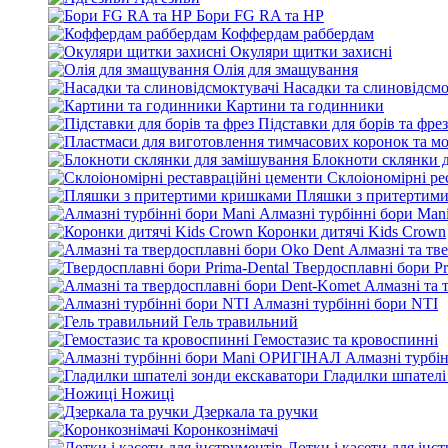
Бори FG RA та HP
Коффердам раббердам
Окуляри щитки захисні
Олія для змащування
Насадки та слиновідсмо
Картини та годинники
Підставки для борів та фрез
Блокноти склянки 
Склоіономірні ре
Пляшки з притертим
Алмазні турбінні бори Man
Коронки дитячі Kids Crown
Алмазні та тв
Твердосплавні бори Pr
Алмазні та 
Алмазні турбінні бори NTI
Гель травильний
Гемостазис та кровоспинні
Алмазні турбі
Гладилки шпателі
Ножиці
Дзеркала та ручки
Коронкознімачі
Лотки і касети для інс