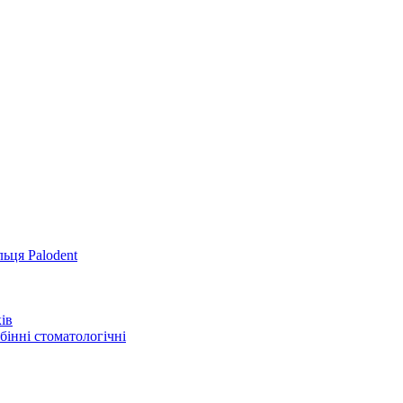
льця Palodent
ів
інні стоматологічні