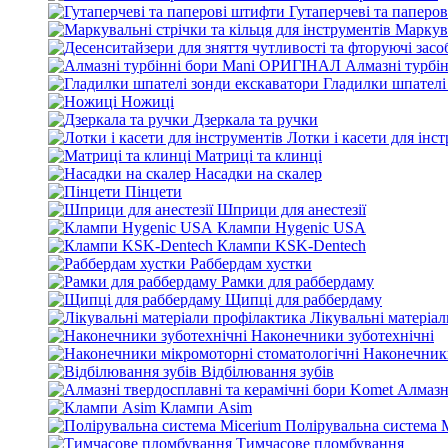
Гутаперчеві та паперо
Маркува
Алмазні турбі
Гладилки шпателі
Ножиці
Дзеркала та ручки
Лотки і касети для інс
Матриці та клинці
Насадки на скалер
Пінцети
Шприци для анестезії
Клампи Hygenic USA
Клампи KSK-Dentech
Раббердам хустки
Рамки для раббердаму
Щипці для раббердаму
Лікувальні матеріа
Наконечники зуботехнічні
Наконечники
Відбілювання зубів
Алмазн
Клампи Asim
Полірувальна система 
Тимчасове пломбування