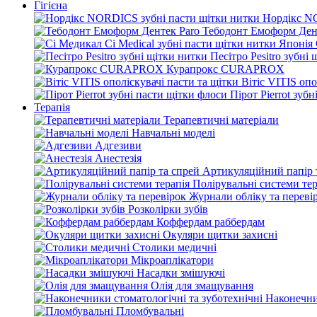
Гігієна
Нордікс N
Тебодонт Емоформ Ден
Песітро Pesitro зубні
Курапрокс CURAPROX
Вітіс VITIS опо
Пірот Pierrot зуб
Терапія
Терапевтичні матеріали
Навчальні моделі
Адгезиви
Анестезія
Артикуляційний папір 
Полірувальні системи тер
Журнали обліку та переві
Розколірки зубів
Коффердам раббердам
Окуляри щитки захисні
Столики медичні
Мікроаплікатори
Насадки змішуючі
Олія для змащування
Наконечни
Пломбувальні