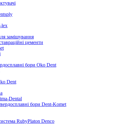
ктувачі
ntsply
-lex
для замішування
ставраційні цементи
et
i
ердосплавні бори Oko Dent
ko Dent
да
ima-Dental
твердосплавні бори Dent-Komet
система RubyPlaton Denco