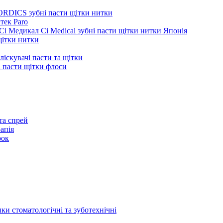
ORDICS зубні пасти щітки нитки
тек Paro
Сі Медикал Ci Medical зубні пасти щітки нитки Японія
 щітки нитки
ліскувачі пасти та щітки
ні пасти щітки флоси
та спрей
апія
рок
ки стоматологічні та зуботехнічні