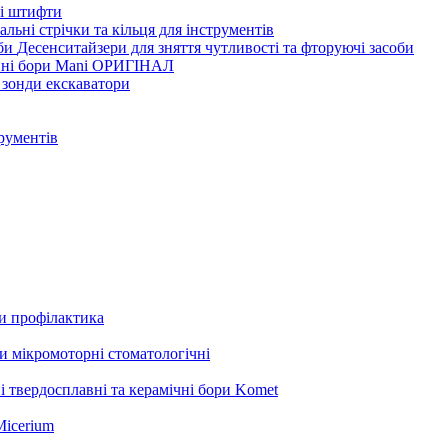
ві штифти
льні стрічки та кільця для інструментів
Десенситайзери для зняття чутливості та фторуючі засоби
нні бори Mani ОРИГІНАЛ
 зонди екскаватори
трументів
ли профілактика
 мікромоторні стоматологічні
і твердосплавні та керамічні бори Komet
Micerium