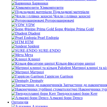
Барвники
Хімкомпозити
Підкладкові матеріали
Чохли і плівки захисні
Роторозширювачі
VDW
Бори Фініри Prima Gold
Diadent
Pearl Endopia
HTM
Spident
SURE-ENDO
Мета
Клинці
Кільця фіксатори щипці
Матриці клинці та кі
Матриці
Гаррісон Garrison
Dentsply
Запчастини до наконечник
Наконечники турб
Твердосплавні бори Kerr
Алмазні бори Denco
Ортопедія
Адгезиви