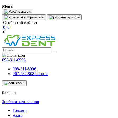
Мова
ua
Українська
pусский
Особистий кабінет
0
0
0
098-311-6996
098-311-6996
067-582-8082 сервіс
0
0.00грн.
Зробити замовлення
Головна
Акції