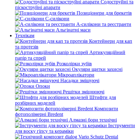
Содоструйні та
піскоструйні апарати
Позиціонери для брекетів
С-силікони
А-силікони та реєстранти
Альгінатні маси
Технікам
Контейнери для кап
та протезів
Артикуляційний
папір та спрей
Розколірки зубів
Окуляри щитки захисні
Мікроаплікатори
Насадки змішуючі
Опоки
Решітки зміцнюючі
Штифти для
розбірних моделей
Композити
фотополімерні Bredent
Алмазні бори технічні
Інструменти
для воску гіпсу та кераміки