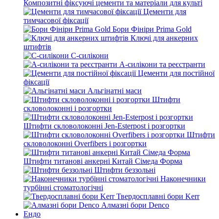
Композитні фіксуючі цементи та матеріали для культі
Цементи для
тимчасової фіксації
Бори Фініри Prima Gold
Ключі для анкерних
штифтів
С-силікони
А-силікони та реєстранти
Цементи для постійної
фіксації
Альгінатні маси
Штифти
скловолоконні і розгортки
Штифти скловолоконні Jen-Esterpost і розгортки
Штифти
скловолоконні Overfibers і розгортки
Штифти титанові анкерні Китай Сімеда Форма
Штифти беззольні
Наконечники
турбінні стоматологічні
Твердосплавні бори Kerr
Алмазні бори Denco
Ендо