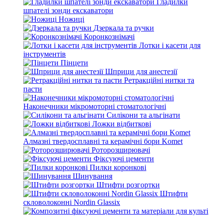
Гладилки
шпателі зонди екскаватори
Ножиці
Дзеркала та ручки
Коронкознімачі
Лотки і касети для
інструментів
Пінцети
Шприци для анестезії
Ретракційні нитки та
пасти
Наконечники мікромоторні стоматологічні
Силікони та альгінати
Ложки відбиткові
Алмазні твердосплавні та керамічні бори Komet
Роторозширювачі
Фіксуючі цементи
Пилки коронкові
Шинування
Штифти розгортки
Штифти
скловолоконні Nordin Glassix