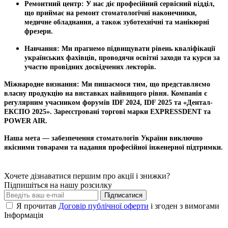
Ремонтний центр:
У нас діє професійний сервісний відділ,
що приймає на ремонт стоматологічні наконечники,
медичне обладнання, а також зуботехнічні та манікюрні
фрезери.
Навчання:
Ми прагнемо підвищувати рівень кваліфікації
українських фахівців, проводячи освітні заходи та курси за
участю провідних досвідчених лекторів.
Міжнародне визнання:
Ми пишаємося тим, що представляємо
власну продукцію на виставках найвищого рівня. Компанія є
регулярним учасником форумів
IDF 2024, IDF 2025 та «Дентал-
ЕКСПО 2025»
. Зареєстровані торгові марки
EXPRESSDENT
та
POWER AIR
.
Наша мета
— забезпечення стоматологів України виключно
якісними товарами та надання професійної інженерної підтримки.
Хочете дізнаватися першим про акції і знижки?
Підпишіться на нашу розсилку
Підписатися
Я прочитав
Договір публічної оферти
і згоден з вимогами
Інформація