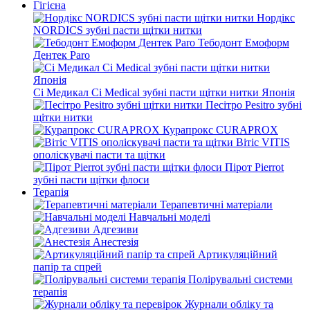
Гігієна
Нордікс
NORDICS зубні пасти щітки нитки
Тебодонт Емоформ
Дентек Paro
Сі Медикал Ci Medical зубні пасти щітки нитки Японія
Песітро Pesitro зубні
щітки нитки
Курапрокс CURAPROX
Вітіс VITIS
ополіскувачі пасти та щітки
Пірот Pierrot
зубні пасти щітки флоси
Терапія
Терапевтичні матеріали
Навчальні моделі
Адгезиви
Анестезія
Артикуляційний
папір та спрей
Полірувальні системи
терапія
Журнали обліку та