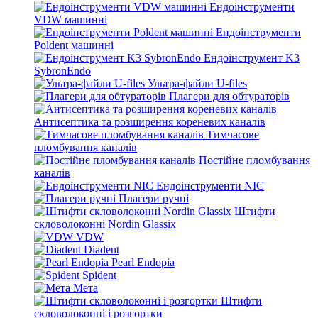
Ендоінструменти
VDW машинні
Ендоінструменти
Poldent машинні
Ендоінструмент K3
SybronEndo
Ультра-файли U-files
Плагери для обтураторів
Антисептика та розширення кореневих каналів
Тимчасове
пломбування каналів
Постійне пломбування
каналів
Ендоінструменти NIC
Плагери ручні
Штифти
скловолоконні Nordin Glassix
VDW
Diadent
Pearl Endopia
Spident
Мета
Штифти
скловолоконні і розгортки