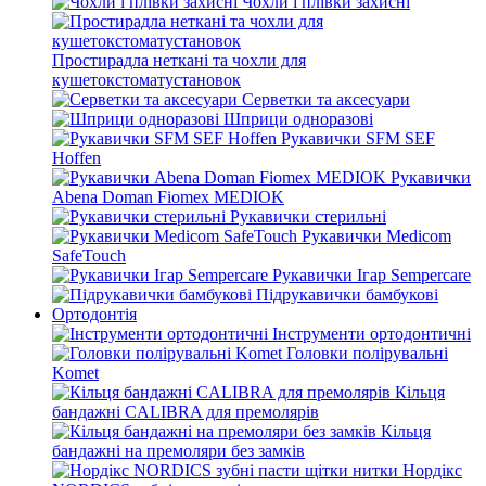
Чохли і плівки захисні
Простирадла неткані та чохли для
кушетокстоматустановок
Серветки та аксесуари
Шприци одноразові
Рукавички SFM SEF
Hoffen
Рукавички
Abena Doman Fiomex MEDIOK
Рукавички стерильні
Рукавички Medicom
SafeTouch
Рукавички Ігар Sempercare
Підрукавички бамбукові
Ортодонтія
Інструменти ортодонтичні
Головки полірувальні
Komet
Кільця
бандажні CALIBRA для премолярів
Кільця
бандажні на премоляри без замків
Нордікс