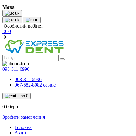
Мова
uk
uk
ru
Особистий кабінет
0
0
0
098-311-6996
098-311-6996
067-582-8082 сервіс
0
0.00грн.
Зробити замовлення
Головна
Акції