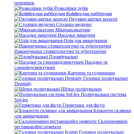
перевірок
Розколірки зубів
Коффердам раббердам
Окуляри щитки захисні
Столики медичні
Мікроаплікатори
Насадки змішуючі
Олія для змащування
Наконечники стоматологічні та зуботехнічні
Пломбувальні
Насадки та
слиновідсмоктувачі
Картини та годинники
Головки полірувальні
Dentsply
Щітки полірувальні
Полірувальна система
Sof-lex
Герметики для фісур
Блокноти склянки
для замішування
Склоіономірні
реставраційні цементи
Головки полірувальні