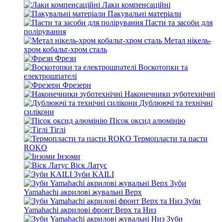
Лаки компенсаційні
Пакувальні матеріали
Пасти та засоби для
полірування
Метал нікель-
хром кобальт-хром сталь
Фрези
Воскотопки та
електрошпателі
Фрезери
Наконечники зуботехнічні
Дублюючі та технічні
силікони
Пісок оксид алюмінію
Тіглі
Термопласти та пасти
ROKO
Інзоми
Віск Латус
Зуби KAILI
Зуби
Yamahachi акрилові жувальні Верх
Зуби
Yamahachi акрилові фронт Верх та Низ
Зуби