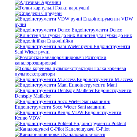
Адгезиви
Голки карпульні
Спредери
Ендоінструменти VDW
ручні
Ендоінструменти Denco
Клінстенд та губки до них
Ендолінійки
Ендоінструменти
Sani Wieter ручні
Розгортки
каналорозширювачі
Голка коренева
пульпоекстрактори
Ендоінструменти M-access
Ендоінструменти Mani
Ендоінструменти
Dentsply Maillefer
Ендоінструменти Soco Wieter Sani машинні
Ендоінструменти
Кендо VDW
Ендоінструменти Poldent
Каналошукачі C-Pilot
Каналонаповнювачі