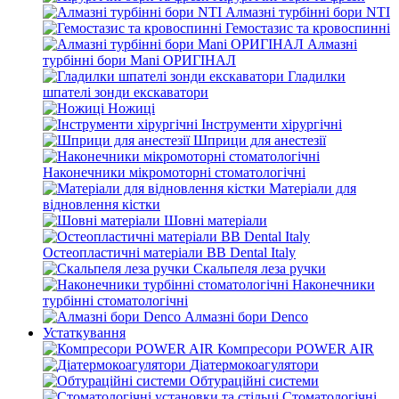
Алмазні турбінні бори NTI
Гемостазис та кровоспинні
Алмазні
турбінні бори Mani ОРИГІНАЛ
Гладилки
шпателі зонди екскаватори
Ножиці
Інструменти хірургічні
Шприци для анестезії
Наконечники мікромоторні стоматологічні
Матеріали для
відновлення кістки
Шовні матеріали
Остеопластичні матеріали BB Dental Italy
Скальпеля леза ручки
Наконечники
турбінні стоматологічні
Алмазні бори Denco
Устаткування
Компресори POWER AIR
Діатермокоагулятори
Обтураційні системи
Стоматологічні