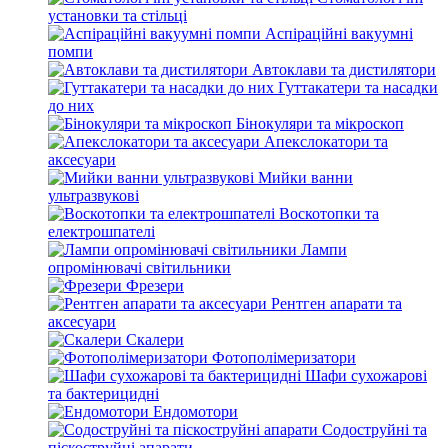
установки та стільці
Аспіраційні вакуумні
помпи
Автоклави та дистилятори
Гуттакатери та насадки
до них
Бінокуляри та мікроскоп
Апекслокатори та
аксесуари
Мийки ванни
ультразвукові
Воскотопки та
електрошпателі
Лампи
опромінювачі світильники
Фрезери
Рентген апарати та
аксесуари
Скалери
Фотополімеризатори
Шафи сухожарові
та бактерицидні
Ендомотори
Содоструйні та
піскоструйні апарати