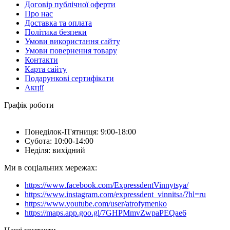
Договір публічної оферти
Про нас
Доставка та оплата
Політика безпеки
Умови використання сайту
Умови повернення товару
Контакти
Карта сайту
Подарункові сертифікати
Акції
Графік роботи
Понеділок-П'ятниця: 9:00-18:00
Субота: 10:00-14:00
Неділя: вихідний
Ми в соціальних мережах:
https://www.facebook.com/ExpressdentVinnytsya/
https://www.instagram.com/expressdent_vinnitsa/?hl=ru
https://www.youtube.com/user/atrofymenko
https://maps.app.goo.gl/7GHPMmvZwpaPEQae6