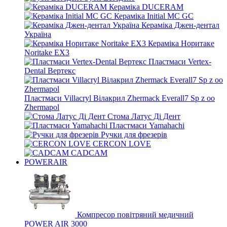
Кераміка DUCERAM
Кераміка Initial MC GC
Кераміка Джен-дентал
Україна
Кераміка Норитаке
Noritake EX3
Пластмаси Vertex-
Dental Вертекс
Пластмаси Villacryl Вілакрил Zhermack Everall7 Sp z oo
Zhermapol
Стома Латус Ді Дент
Пластмаси Yamahachi
Ручки для фрезерів
CERCON LOVE
CADCAM
POWERAIR
Компресор повітряний медичний
POWER AIR 3000