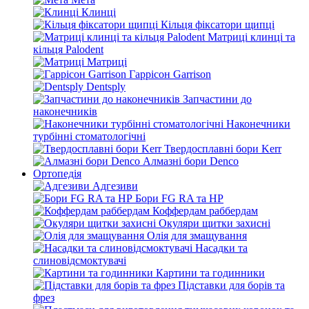
Клинці
Кільця фіксатори щипці
Матриці клинці та
кільця Palodent
Матриці
Гаррісон Garrison
Dentsply
Запчастини до
наконечників
Наконечники
турбінні стоматологічні
Твердосплавні бори Kerr
Алмазні бори Denco
Ортопедія
Адгезиви
Бори FG RA та HP
Коффердам раббердам
Окуляри щитки захисні
Олія для змащування
Насадки та
слиновідсмоктувачі
Картини та годинники
Підставки для борів та
фрез