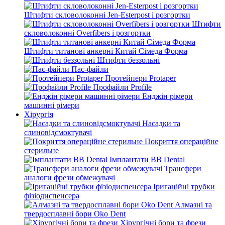
Штифти скловолоконні Jen-Esterpost і розгортки
Штифти
скловолоконні Overfibers і розгортки
Штифти титанові анкерні Китай Сімеда Форма
Штифти беззольні
Пас-файли
Протейпери Protaper
Профайли Profile
Енджін рімери
машинні рімери
Хірургія
Насадки та
слиновідсмоктувачі
Покриття операційне
стерильне
Імплантати BB Dental
Трансфери
аналоги фрези обмежувачі
Іригаційні трубки
фізіодиспенсера
Алмазні та
твердосплавні бори Oko Dent
Хірургічні бори та фрези