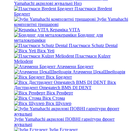
Yamahachi акрилові жувальні Низ
Пластмаси Bredent
Бредент
Зуби Yamahachi
композитні тришарові
Кераміка VITA
Бондинг для
металокераміки
Пластмаси Schutz Dental
Віск Yeti
Пластмаси Kulzer
Meliodent
Атачмени Бредент
Атачмени ЦекаШвейцарія
Віск Бредент
Віск
Дистридент Omegatech BMS DI DENT
Віск Ренферт
Віск Стома
Віск Шуллер
Зуби Yamahachi акрилові ПОВНІ гарнітури фронт
жувальні
Зуби Естедент