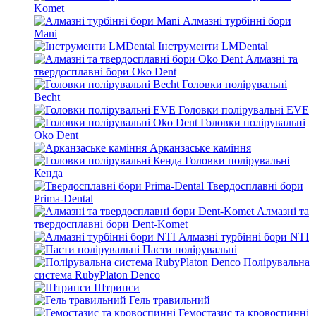
Komet
Алмазні турбінні бори
Mani
Інструменти LMDental
Алмазні та
твердосплавні бори Oko Dent
Головки полірувальні
Becht
Головки полірувальні EVE
Головки полірувальні
Oko Dent
Арканзаське каміння
Головки полірувальні
Кенда
Твердосплавні бори
Prima-Dental
Алмазні та
твердосплавні бори Dent-Komet
Алмазні турбінні бори NTI
Пасти полірувальні
Полірувальна
система RubyPlaton Denco
Штрипси
Гель травильний
Гемостазис та кровоспинні