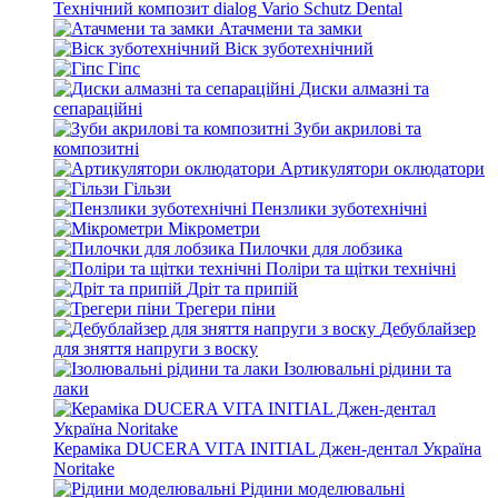
Технічний композит dialog Vario Schutz Dental
Атачмени та замки
Віск зуботехнічний
Гіпс
Диски алмазні та
сепараційні
Зуби акрилові та
композитні
Артикулятори оклюдатори
Гільзи
Пензлики зуботехнічні
Мікрометри
Пилочки для лобзика
Поліри та щітки технічні
Дріт та припій
Трегери піни
Дебублайзер
для зняття напруги з воску
Ізолювальні рідини та
лаки
Кераміка DUCERA VITA INITIAL Джен-дентал Україна
Noritake
Рідини моделювальні