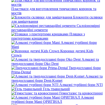
Пластмаси для виготовлення тимчасових коронок та
мостів
Блокноти склянки
для замішування
Склоіономірні
реставраційні цементи
Пляшки з
притертими кришками
Алмазні турбінні бори
Mani
Коронки дитячі Kids
Crown
Алмазні та
твердосплавні бори Oko Dent
Твердосплавні бори
Prima-Dental
Алмазні та
твердосплавні бори Dent-Komet
Алмазні турбінні бори NTI
Гель травильний
Гемостазис та кровоспинні
Алмазні
турбінні бори Mani ОРИГІНАЛ