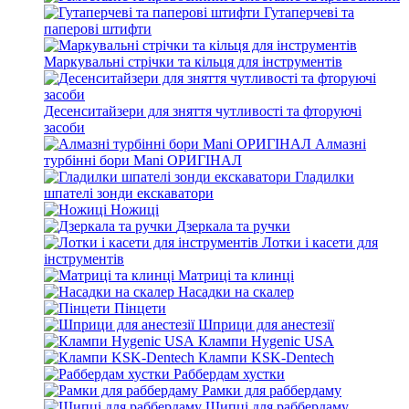
Гутаперчеві та
паперові штифти
Маркувальні стрічки та кільця для інструментів
Десенситайзери для зняття чутливості та фторуючі
засоби
Алмазні
турбінні бори Mani ОРИГІНАЛ
Гладилки
шпателі зонди екскаватори
Ножиці
Дзеркала та ручки
Лотки і касети для
інструментів
Матриці та клинці
Насадки на скалер
Пінцети
Шприци для анестезії
Клампи Hygenic USA
Клампи KSK-Dentech
Раббердам хустки
Рамки для раббердаму
Щипці для раббердаму