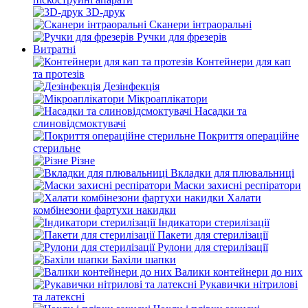
3D-друк
Сканери інтраоральні
Ручки для фрезерів
Витратні
Контейнери для кап
та протезів
Дезінфекція
Мікроаплікатори
Насадки та
слиновідсмоктувачі
Покриття операційне
стерильне
Різне
Вкладки для плювальниці
Маски захисні респіратори
Халати
комбінезони фартухи накидки
Індикатори стерилізації
Пакети для стерилізації
Рулони для стерилізації
Бахіли шапки
Валики контейнери до них
Рукавички нітрилові
та латексні