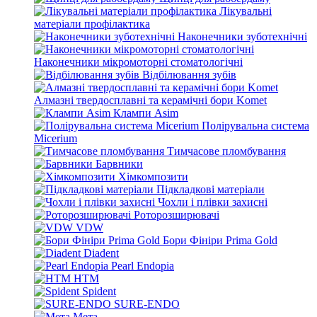
Лікувальні
матеріали профілактика
Наконечники зуботехнічні
Наконечники мікромоторні стоматологічні
Відбілювання зубів
Алмазні твердосплавні та керамічні бори Komet
Клампи Asim
Полірувальна система
Micerium
Тимчасове пломбування
Барвники
Хімкомпозити
Підкладкові матеріали
Чохли і плівки захисні
Роторозширювачі
VDW
Бори Фініри Prima Gold
Diadent
Pearl Endopia
HTM
Spident
SURE-ENDO
Мета