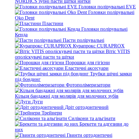
NORDICS зубні пасти щітки нитки
Головки полірувальні EVE
Головки полірувальні
Oko Dent
Пластини
Головки полірувальні
Кенда
Пасти полірувальні
Курапрокс CURAPROX
Вітіс VITIS
ополіскувачі пасти та щітки
Порошки для гігієни
Еластичні аксесуари
Трубки щічні замки
під бондинг
Фотополімеризатори
Кільця бандажні для молярів для молочних зубів
Дуги
Дріт ортодонтичний
Трейнери
Силікони та альгінати
Брекети та адгезиви до
них
Гвинти ортодонтичні