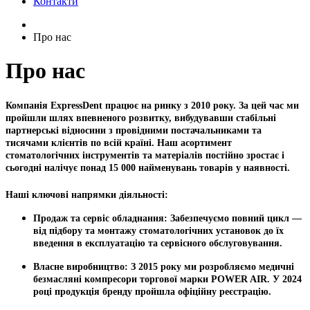
Контакти
Про нас
Про нас
Компанія ExpressDent
працює на ринку з 2010 року. За цей час ми
пройшли шлях впевненого розвитку, вибудувавши стабільні
партнерські відносини з провідними постачальниками та
тисячами клієнтів по всій країні. Наш асортимент
стоматологічних інструментів та матеріалів постійно зростає і
сьогодні налічує понад
15 000 найменувань товарів
у наявності.
Наші ключові напрямки діяльності:
Продаж та сервіс обладнання:
Забезпечуємо повний цикл —
від підбору та монтажу стоматологічних установок до їх
введення в експлуатацію та сервісного обслуговування.
Власне виробництво:
З 2015 року ми розробляємо медичні
безмасляні компресори торгової марки
POWER AIR
. У 2024
році продукція бренду пройшла офіційну реєстрацію.