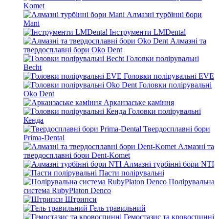
Komet
Алмазні турбінні бори
Mani
Інструменти LMDental
Алмазні та
твердосплавні бори Oko Dent
Головки полірувальні
Becht
Головки полірувальні EVE
Головки полірувальні
Oko Dent
Арканзаське каміння
Головки полірувальні
Кенда
Твердосплавні бори
Prima-Dental
Алмазні та
твердосплавні бори Dent-Komet
Алмазні турбінні бори NTI
Пасти полірувальні
Полірувальна
система RubyPlaton Denco
Штрипси
Гель травильний
Гемостазис та кровоспинні