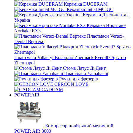
Кераміка DUCERAM
Кераміка Initial MC GC
Кераміка Джен-дентал
Україна
Кераміка Норитаке
Noritake EX3
Пластмаси Vertex-
Dental Вертекс
Пластмаси Villacryl Вілакрил Zhermack Everall7 Sp z oo
Zhermapol
Стома Латус Ді Дент
Пластмаси Yamahachi
Ручки для фрезерів
CERCON LOVE
CADCAM
POWERAIR
Компресор повітряний медичний
POWER AIR 3000