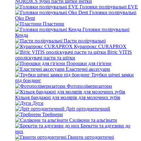
NORDICS зубні пасти щітки нитки
Головки полірувальні EVE
Головки полірувальні
Oko Dent
Пластини
Головки полірувальні
Кенда
Пасти полірувальні
Курапрокс CURAPROX
Вітіс VITIS
ополіскувачі пасти та щітки
Порошки для гігієни
Еластичні аксесуари
Трубки щічні замки
під бондинг
Фотополімеризатори
Кільця бандажні для молярів для молочних зубів
Дуги
Дріт ортодонтичний
Трейнери
Силікони та альгінати
Брекети та адгезиви до
них
Гвинти ортодонтичні