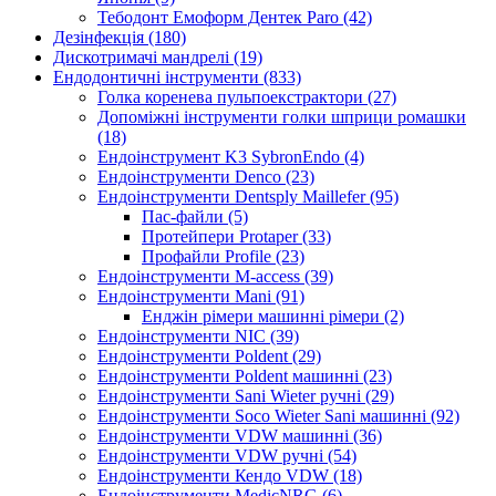
Тебодонт Емоформ Дентек Paro (42)
Дезінфекція (180)
Дискотримачі мандрелі (19)
Ендодонтичні інструменти (833)
Голка коренева пульпоекстрактори (27)
Допоміжні інструменти голки шприци ромашки
(18)
Ендоінструмент K3 SybronEndo (4)
Ендоінструменти Denco (23)
Ендоінструменти Dentsply Maillefer (95)
Пас-файли (5)
Протейпери Protaper (33)
Профайли Profile (23)
Ендоінструменти M-access (39)
Ендоінструменти Mani (91)
Енджін рімери машинні рімери (2)
Ендоінструменти NIC (39)
Ендоінструменти Poldent (29)
Ендоінструменти Poldent машинні (23)
Ендоінструменти Sani Wieter ручні (29)
Ендоінструменти Soco Wieter Sani машинні (92)
Ендоінструменти VDW машинні (36)
Ендоінструменти VDW ручні (54)
Ендоінструменти Кендо VDW (18)
Ендоінструменти МedicNRG (6)