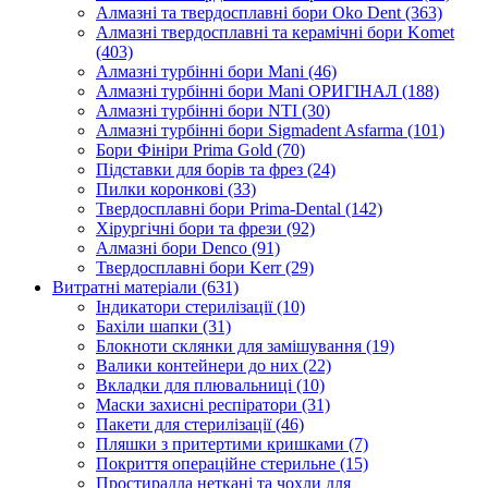
Алмазні та твердосплавні бори Oko Dent (363)
Алмазні твердосплавні та керамічні бори Komet
(403)
Алмазні турбінні бори Mani (46)
Алмазні турбінні бори Mani ОРИГІНАЛ (188)
Алмазні турбінні бори NTI (30)
Алмазні турбінні бори Sigmadent Asfarma (101)
Бори Фініри Prima Gold (70)
Підставки для борів та фрез (24)
Пилки коронкові (33)
Твердосплавні бори Prima-Dental (142)
Хірургічні бори та фрези (92)
Алмазні бори Denco (91)
Твердосплавні бори Kerr (29)
Витратні матеріали (631)
Індикатори стерилізації (10)
Бахіли шапки (31)
Блокноти склянки для замішування (19)
Валики контейнери до них (22)
Вкладки для плювальниці (10)
Маски захисні респіратори (31)
Пакети для стерилізації (46)
Пляшки з притертими кришками (7)
Покриття операційне стерильне (15)
Простирадла неткані та чохли для