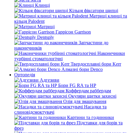
Клинці
Кільця фіксатори щипці
Матриці клинці та
кільця Palodent
Матриці
Гаррісон Garrison
Dentsply
Запчастини до
наконечників
Наконечники
турбінні стоматологічні
Твердосплавні бори Kerr
Алмазні бори Denco
Ортопедія
Адгезиви
Бори FG RA та HP
Коффердам раббердам
Окуляри щитки захисні
Олія для змащування
Насадки та
слиновідсмоктувачі
Картини та годинники
Підставки для борів та
фрез