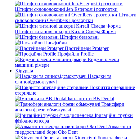
Штифти скловолоконні Jen-Esterpost і розгортки
Штифти
скловолоконні Overfibers і розгортки
Штифти титанові анкерні Китай Сімеда Форма
Штифти беззольні
Пас-файли
Протейпери Protaper
Профайли Profile
Енджін рімери
машинні рімери
Хірургія
Насадки та
слиновідсмоктувачі
Покриття операційне
стерильне
Імплантати BB Dental
Трансфери
аналоги фрези обмежувачі
Іригаційні трубки
фізіодиспенсера
Алмазні та
твердосплавні бори Oko Dent
Хірургічні бори та фрези