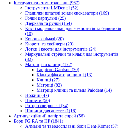
Інструменти стоматологічні (967)
Інструменти LMDental (52)
Гладилки шпателі зонди екскаватори (169)
Голки карпульні (25)
Дзеркала та ручки (154)
Кисті моделювальні для композитів та барвників
(10)
Коронкознімачі (20)
Кюрети та скейлери (29)
Лотки і касети для інструментів (24)
Маркувальні стрічки та кільця для інструментів
(32)
Матриці та клинці (172)
Гаррісон Garrison (30)
Кільця фіксатори щипці (13)
Клинці (27)
Матриці (82)
Матриці клинці та кільця Palodent (14)
Ножиці (47)
Пінцети (50)
Роторозширювачі (34)
Шприци для анестезії (16)
Артикуляційний папір та спрей (56)
Бори FG RA та HP (1841)
Алмазні та твердосплавні бори Dent-Komet (57)