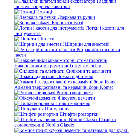
Гладилки
шпателі зонди екскаватори
Ножиці
Дзеркала та ручки
Коронкознімачі
Лотки і касети для
інструментів
Пінцети
Шприци для анестезії
Ретракційні нитки та
пасти
Наконечники мікромоторні стоматологічні
Силікони та альгінати
Ложки відбиткові
Алмазні твердосплавні та керамічні бори Komet
Роторозширювачі
Фіксуючі цементи
Пилки коронкові
Шинування
Штифти розгортки
Штифти
скловолоконні Nordin Glassix