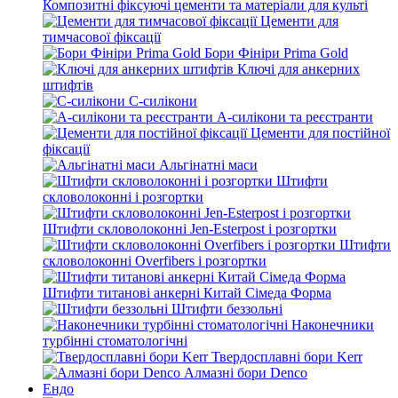
Композитні фіксуючі цементи та матеріали для культі
Цементи для
тимчасової фіксації
Бори Фініри Prima Gold
Ключі для анкерних
штифтів
С-силікони
А-силікони та реєстранти
Цементи для постійної
фіксації
Альгінатні маси
Штифти
скловолоконні і розгортки
Штифти скловолоконні Jen-Esterpost і розгортки
Штифти
скловолоконні Overfibers і розгортки
Штифти титанові анкерні Китай Сімеда Форма
Штифти беззольні
Наконечники
турбінні стоматологічні
Твердосплавні бори Kerr
Алмазні бори Denco
Ендо