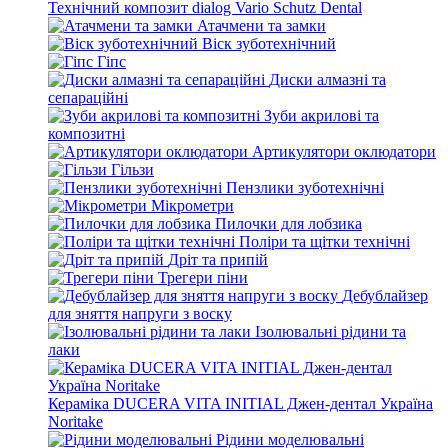
Технічний композит dialog Vario Schutz Dental
Атачмени та замки
Віск зуботехнічний
Гіпс
Диски алмазні та
сепараційні
Зуби акрилові та
композитні
Артикулятори оклюдатори
Гільзи
Пензлики зуботехнічні
Мікрометри
Пилочки для лобзика
Поліри та щітки технічні
Дріт та припій
Трегери піни
Дебублайзер
для зняття напруги з воску
Ізолювальні рідини та
лаки
Кераміка DUCERA VITA INITIAL Джен-дентал Україна
Noritake
Рідини моделювальні