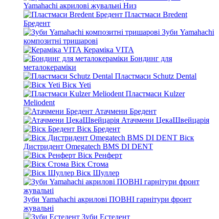
Yamahachi акрилові жувальні Низ
Пластмаси Bredent
Бредент
Зуби Yamahachi
композитні тришарові
Кераміка VITA
Бондинг для
металокераміки
Пластмаси Schutz Dental
Віск Yeti
Пластмаси Kulzer
Meliodent
Атачмени Бредент
Атачмени ЦекаШвейцарія
Віск Бредент
Віск
Дистридент Omegatech BMS DI DENT
Віск Ренферт
Віск Стома
Віск Шуллер
Зуби Yamahachi акрилові ПОВНІ гарнітури фронт
жувальні
Зуби Естедент