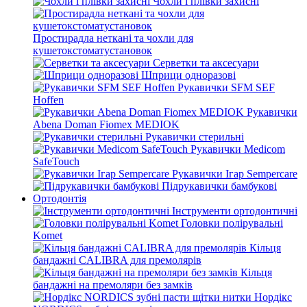
Чохли і плівки захисні
Простирадла неткані та чохли для
кушетокстоматустановок
Серветки та аксесуари
Шприци одноразові
Рукавички SFM SEF
Hoffen
Рукавички
Abena Doman Fiomex MEDIOK
Рукавички стерильні
Рукавички Medicom
SafeTouch
Рукавички Ігар Sempercare
Підрукавички бамбукові
Ортодонтія
Інструменти ортодонтичні
Головки полірувальні
Komet
Кільця
бандажні CALIBRA для премолярів
Кільця
бандажні на премоляри без замків
Нордікс