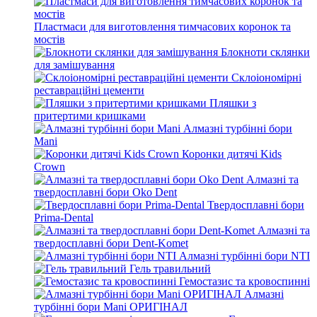
Пластмаси для виготовлення тимчасових коронок та
мостів
Блокноти склянки
для замішування
Склоіономірні
реставраційні цементи
Пляшки з
притертими кришками
Алмазні турбінні бори
Mani
Коронки дитячі Kids
Crown
Алмазні та
твердосплавні бори Oko Dent
Твердосплавні бори
Prima-Dental
Алмазні та
твердосплавні бори Dent-Komet
Алмазні турбінні бори NTI
Гель травильний
Гемостазис та кровоспинні
Алмазні
турбінні бори Mani ОРИГІНАЛ