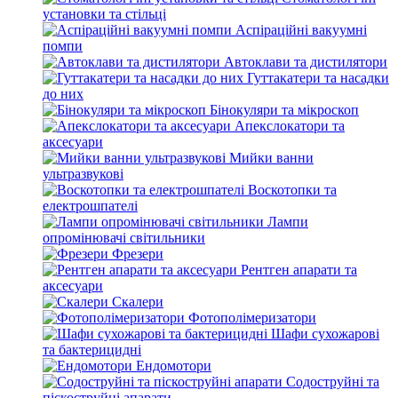
установки та стільці
Аспіраційні вакуумні
помпи
Автоклави та дистилятори
Гуттакатери та насадки
до них
Бінокуляри та мікроскоп
Апекслокатори та
аксесуари
Мийки ванни
ультразвукові
Воскотопки та
електрошпателі
Лампи
опромінювачі світильники
Фрезери
Рентген апарати та
аксесуари
Скалери
Фотополімеризатори
Шафи сухожарові
та бактерицидні
Ендомотори
Содоструйні та
піскоструйні апарати