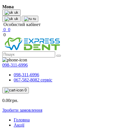
Мова
uk
uk
ru
Особистий кабінет
0
0
0
098-311-6996
098-311-6996
067-582-8082 сервіс
0
0.00грн.
Зробити замовлення
Головна
Акції