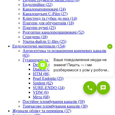
Ендолінійки (22)
Каналонаповнювачі (24)
Каналошукачі C-Pilot (27)
Клінстенд та губки до них (14)
Плагери для обтураторів (18)
Плагери ручні (25)
Розгортки каналорозширювачі (52)
Спредери (18)
Ультра-файли U-files (25)
Ендодонтичні матеріали (154)
Антисептика та розширення кореневих каналів
(65)
Гутаперчеві та паперові штифти (318)
Dentsply (20)
Diadent (25)
HTM (86)
Pearl Endopia (25)
Spident (62)
SURE-ENDO (24)
VDW (6)
Мета (68)
Постійне пломбування каналів (59)
Тимчасове пломбування каналів (30)
Журнали обліку та перевірок (37)