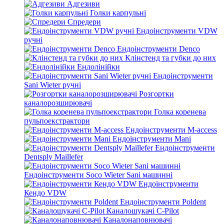
Адгезиви
Голки карпульні
Спредери
Ендоінструменти VDW
ручні
Ендоінструменти Denco
Клінстенд та губки до них
Ендолінійки
Ендоінструменти
Sani Wieter ручні
Розгортки
каналорозширювачі
Голка коренева
пульпоекстрактори
Ендоінструменти M-access
Ендоінструменти Mani
Ендоінструменти
Dentsply Maillefer
Ендоінструменти Soco Wieter Sani машинні
Ендоінструменти
Кендо VDW
Ендоінструменти Poldent
Каналошукачі C-Pilot
Каналонаповнювачі