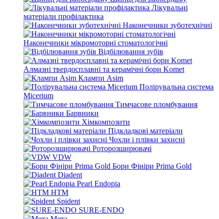
Лікувальні
матеріали профілактика
Наконечники зуботехнічні
Наконечники мікромоторні стоматологічні
Відбілювання зубів
Алмазні твердосплавні та керамічні бори Komet
Клампи Asim
Полірувальна система
Micerium
Тимчасове пломбування
Барвники
Хімкомпозити
Підкладкові матеріали
Чохли і плівки захисні
Роторозширювачі
VDW
Бори Фініри Prima Gold
Diadent
Pearl Endopia
HTM
Spident
SURE-ENDO
Мета