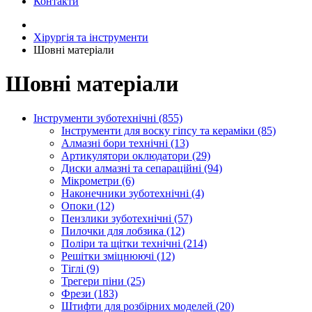
Контакти
Хірургія та інструменти
Шовні матеріали
Шовні матеріали
Інструменти зуботехнічні (855)
Інструменти для воску гіпсу та кераміки (85)
Алмазні бори технічні (13)
Артикулятори оклюдатори (29)
Диски алмазні та сепараційні (94)
Мікрометри (6)
Наконечники зуботехнічні (4)
Опоки (12)
Пензлики зуботехнічні (57)
Пилочки для лобзика (12)
Поліри та щітки технічні (214)
Решітки зміцнюючі (12)
Тіглі (9)
Трегери піни (25)
Фрези (183)
Штифти для розбірних моделей (20)