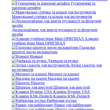
Гутаперчеві та
паперові штифти
Маркувальні стрічки та кільця для інструментів
Десенситайзери для зняття чутливості та фторуючі
засоби
Алмазні
турбінні бори Mani ОРИГІНАЛ
Гладилки
шпателі зонди екскаватори
Ножиці
Дзеркала та ручки
Лотки і касети для
інструментів
Матриці та клинці
Насадки на скалер
Пінцети
Шприци для анестезії
Клампи Hygenic USA
Клампи KSK-Dentech
Раббердам хустки
Рамки для раббердаму
Щипці для раббердаму