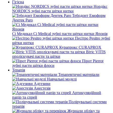
Гігієна
Нордікс
NORDICS зубні пасти щітки нитки
Тебодонт Емоформ
Дентек Paro
Сі Медикал Ci Medical зубні пасти щітки нитки Японія
Песітро Pesitro зубні
щітки нитки
Курапрокс CURAPROX
Вітіс VITIS
ополіскувачі пасти та щітки
Пірот Pierrot
зубні пасти щітки флоси
Терапія
Терапевтичні матеріали
Навчальні моделі
Адгезиви
Анестезія
Артикуляційний
папір та спрей
Полірувальні системи
терапія
Журнали обліку та