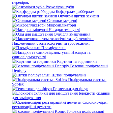
перевірок
Розколірки зубів
Коффердам раббердам
Окуляри щитки захисні
Столики медичні
Мікроаплікатори
Насадки змішуючі
Олія для змащування
Наконечники стоматологічні та зуботехнічні
Пломбувальні
Насадки та
слиновідсмоктувачі
Картини та годинники
Головки полірувальні
Dentsply
Щітки полірувальні
Полірувальна система
Sof-lex
Герметики для фісур
Блокноти склянки
для замішування
Склоіономірні
реставраційні цементи
Головки полірувальні