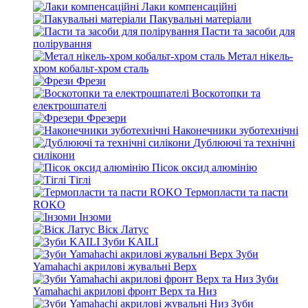
Лаки компенсаційні
Пакувальні матеріали
Пасти та засоби для
полірування
Метал нікель-
хром кобальт-хром сталь
Фрези
Воскотопки та
електрошпателі
Фрезери
Наконечники зуботехнічні
Дублюючі та технічні
силікони
Пісок оксид алюмінію
Тіглі
Термопласти та пасти
ROKO
Інзоми
Віск Латус
Зуби KAILI
Зуби
Yamahachi акрилові жувальні Верх
Зуби
Yamahachi акрилові фронт Верх та Низ
Зуби