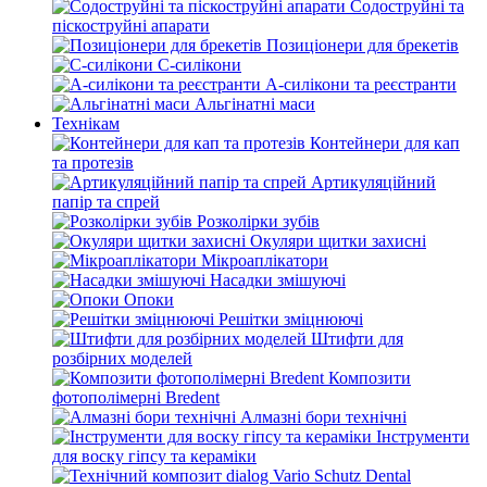
Содоструйні та
піскоструйні апарати
Позиціонери для брекетів
С-силікони
А-силікони та реєстранти
Альгінатні маси
Технікам
Контейнери для кап
та протезів
Артикуляційний
папір та спрей
Розколірки зубів
Окуляри щитки захисні
Мікроаплікатори
Насадки змішуючі
Опоки
Решітки зміцнюючі
Штифти для
розбірних моделей
Композити
фотополімерні Bredent
Алмазні бори технічні
Інструменти
для воску гіпсу та кераміки