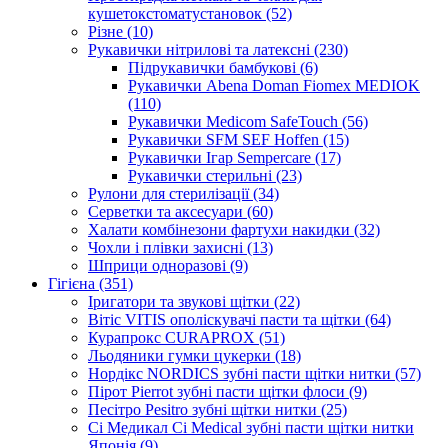
кушетокстоматустановок (52)
Різне (10)
Рукавички нітрилові та латексні (230)
Підрукавички бамбукові (6)
Рукавички Abena Doman Fiomex MEDIOK
(110)
Рукавички Medicom SafeTouch (56)
Рукавички SFM SEF Hoffen (15)
Рукавички Ігар Sempercare (17)
Рукавички стерильні (23)
Рулони для стерилізації (34)
Серветки та аксесуари (60)
Халати комбінезони фартухи накидки (32)
Чохли і плівки захисні (13)
Шприци одноразові (9)
Гігієна (351)
Іригатори та звукові щітки (22)
Вітіс VITIS ополіскувачі пасти та щітки (64)
Курапрокс CURAPROX (51)
Льодяники гумки цукерки (18)
Нордікс NORDICS зубні пасти щітки нитки (57)
Пірот Pierrot зубні пасти щітки флоси (9)
Песітро Pesitro зубні щітки нитки (25)
Сі Медикал Ci Medical зубні пасти щітки нитки
Японія (9)