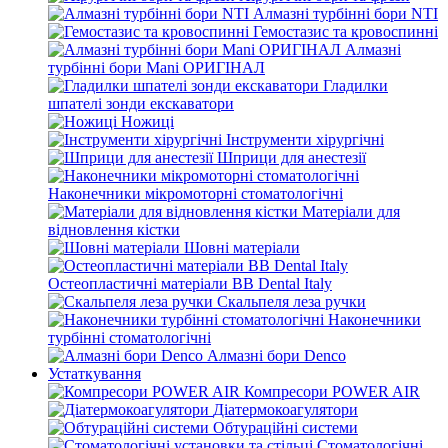
Алмазні турбінні бори NTI
Гемостазис та кровоспинні
Алмазні
турбінні бори Mani ОРИГІНАЛ
Гладилки
шпателі зонди екскаватори
Ножиці
Інструменти хірургічні
Шприци для анестезії
Наконечники мікромоторні стоматологічні
Матеріали для
відновлення кістки
Шовні матеріали
Остеопластичні матеріали BB Dental Italy
Скальпеля леза ручки
Наконечники
турбінні стоматологічні
Алмазні бори Denco
Устаткування
Компресори POWER AIR
Діатермокоагулятори
Обтураційні системи
Стоматологічні