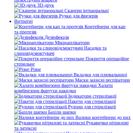
3D-друк
Сканери інтраоральні
Ручки для фрезерів
Витратні
Контейнери для кап
та протезів
Дезінфекція
Мікроаплікатори
Насадки та
слиновідсмоктувачі
Покриття операційне
стерильне
Різне
Вкладки для плювальниці
Маски захисні респіратори
Халати
комбінезони фартухи накидки
Індикатори стерилізації
Пакети для стерилізації
Рулони для стерилізації
Бахіли шапки
Валики контейнери до них
Рукавички нітрилові
та латексні