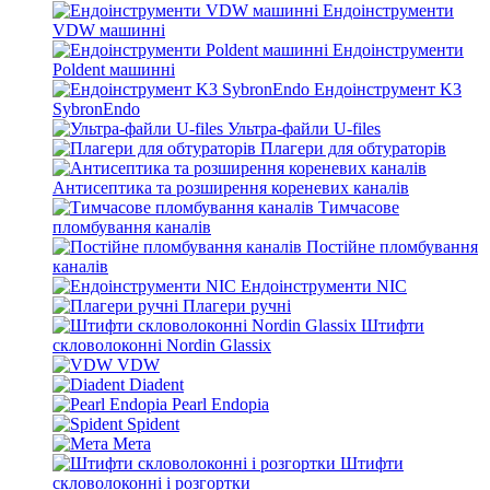
Ендоінструменти
VDW машинні
Ендоінструменти
Poldent машинні
Ендоінструмент K3
SybronEndo
Ультра-файли U-files
Плагери для обтураторів
Антисептика та розширення кореневих каналів
Тимчасове
пломбування каналів
Постійне пломбування
каналів
Ендоінструменти NIC
Плагери ручні
Штифти
скловолоконні Nordin Glassix
VDW
Diadent
Pearl Endopia
Spident
Мета
Штифти
скловолоконні і розгортки