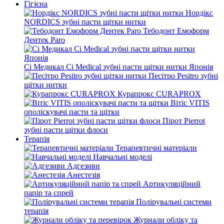
Гігієна
Нордікс
NORDICS зубні пасти щітки нитки
Тебодонт Емоформ
Дентек Paro
Сі Медикал Ci Medical зубні пасти щітки нитки Японія
Песітро Pesitro зубні
щітки нитки
Курапрокс CURAPROX
Вітіс VITIS
ополіскувачі пасти та щітки
Пірот Pierrot
зубні пасти щітки флоси
Терапія
Терапевтичні матеріали
Навчальні моделі
Адгезиви
Анестезія
Артикуляційний
папір та спрей
Полірувальні системи
терапія
Журнали обліку та