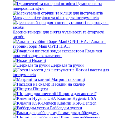
Гутаперчеві та
паперові штифти
Маркувальні стрічки та кільця для інструментів
Десенситайзери для зняття чутливості та фторуючі
засоби
Алмазні
турбінні бори Mani ОРИГІНАЛ
Гладилки
шпателі зонди екскаватори
Ножиці
Дзеркала та ручки
Лотки і касети для
інструментів
Матриці та клинці
Насадки на скалер
Пінцети
Шприци для анестезії
Клампи Hygenic USA
Клампи KSK-Dentech
Раббердам хустки
Рамки для раббердаму
Щипці для раббердаму