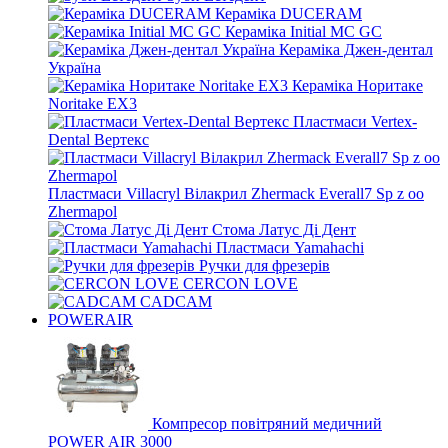
Кераміка DUCERAM
Кераміка Initial MC GC
Кераміка Джен-дентал
Україна
Кераміка Норитаке
Noritake EX3
Пластмаси Vertex-
Dental Вертекс
Пластмаси Villacryl Вілакрил Zhermack Everall7 Sp z oo
Zhermapol
Стома Латус Ді Дент
Пластмаси Yamahachi
Ручки для фрезерів
CERCON LOVE
CADCAM
POWERAIR
Компресор повітряний медичний
POWER AIR 3000