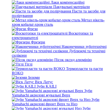
Лаки компенсаційні
Пакувальні матеріали
Пасти та засоби для
полірування
Метал нікель-
хром кобальт-хром сталь
Фрези
Воскотопки та
електрошпателі
Фрезери
Наконечники зуботехнічні
Дублюючі та технічні
силікони
Пісок оксид алюмінію
Тіглі
Термопласти та пасти
ROKO
Інзоми
Віск Латус
Зуби KAILI
Зуби
Yamahachi акрилові жувальні Верх
Зуби
Yamahachi акрилові фронт Верх та Низ
Зуби