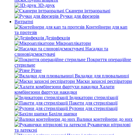
3D-друк
Сканери інтраоральні
Ручки для фрезерів
Витратні
Контейнери для кап
та протезів
Дезінфекція
Мікроаплікатори
Насадки та
слиновідсмоктувачі
Покриття операційне
стерильне
Різне
Вкладки для плювальниці
Маски захисні респіратори
Халати
комбінезони фартухи накидки
Індикатори стерилізації
Пакети для стерилізації
Рулони для стерилізації
Бахіли шапки
Валики контейнери до них
Рукавички нітрилові
та латексні