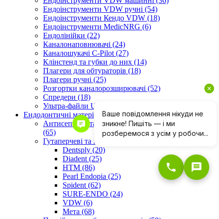
Ендоінструменти VDW машинні (36)
Ендоінструменти VDW ручні (54)
Ендоінструменти Кендо VDW (18)
Ендоінструменти МedicNRG (6)
Ендолінійки (22)
Каналонаповнювачі (24)
Каналошукачі C-Pilot (27)
Клінстенд та губки до них (14)
Плагери для обтураторів (18)
Плагери ручні (25)
Розгортки каналорозширювачі (52)
Спредери (18)
Ультра-файли U-files (25)
Ендодонтичні матеріали (154)
Антисептика та розширення кореневих каналів
(65)
Гутаперчеві та паперові штифти (318)
Dentsply (20)
Diadent (25)
HTM (86)
Pearl Endopia (25)
Spident (62)
SURE-ENDO (24)
VDW (6)
Мета (68)