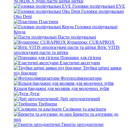
NORDICS зубні пасти щітки нитки
Головки полірувальні EVE
Головки полірувальні
Oko Dent
Пластини
Головки полірувальні
Кенда
Пасти полірувальні
Курапрокс CURAPROX
Вітіс VITIS
ополіскувачі пасти та щітки
Порошки для гігієни
Еластичні аксесуари
Трубки щічні замки
під бондинг
Фотополімеризатори
Кільця бандажні для молярів для молочних зубів
Дуги
Дріт ортодонтичний
Трейнери
Силікони та альгінати
Брекети та адгезиви до
них
Гвинти ортодонтичні