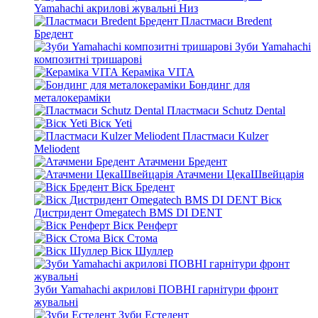
Yamahachi акрилові жувальні Низ
Пластмаси Bredent
Бредент
Зуби Yamahachi
композитні тришарові
Кераміка VITA
Бондинг для
металокераміки
Пластмаси Schutz Dental
Віск Yeti
Пластмаси Kulzer
Meliodent
Атачмени Бредент
Атачмени ЦекаШвейцарія
Віск Бредент
Віск
Дистридент Omegatech BMS DI DENT
Віск Ренферт
Віск Стома
Віск Шуллер
Зуби Yamahachi акрилові ПОВНІ гарнітури фронт
жувальні
Зуби Естедент