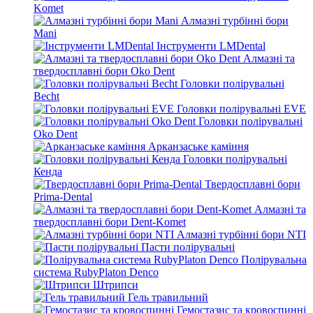
Komet
Алмазні турбінні бори
Mani
Інструменти LMDental
Алмазні та
твердосплавні бори Oko Dent
Головки полірувальні
Becht
Головки полірувальні EVE
Головки полірувальні
Oko Dent
Арканзаське каміння
Головки полірувальні
Кенда
Твердосплавні бори
Prima-Dental
Алмазні та
твердосплавні бори Dent-Komet
Алмазні турбінні бори NTI
Пасти полірувальні
Полірувальна
система RubyPlaton Denco
Штрипси
Гель травильний
Гемостазис та кровоспинні