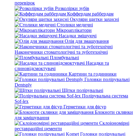
перевірок
Розколірки зубів
Коффердам раббердам
Окуляри щитки захисні
Столики медичні
Мікроаплікатори
Насадки змішуючі
Олія для змащування
Наконечники стоматологічні та зуботехнічні
Пломбувальні
Насадки та
слиновідсмоктувачі
Картини та годинники
Головки полірувальні
Dentsply
Щітки полірувальні
Полірувальна система
Sof-lex
Герметики для фісур
Блокноти склянки
для замішування
Склоіономірні
реставраційні цементи
Головки полірувальні