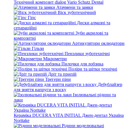
Технічний композит dialog Vario Schutz Dental
Атачмени та замки
Віск зуботехнічний
Гіпс
Диски алмазні та
сепараційні
Зуби акрилові та
композитні
Артикулятори оклюдатори
Гільзи
Пензлики зуботехнічні
Мікрометри
Пилочки для лобзика
Поліри та щітки технічні
Дріт та припій
Трегери піни
Дебублайзер
для зняття напруги з воску
Ізолювальні рідини та
лаки
Кераміка DUCERA VITA INITIAL Джен-дентал Україна
Noritake
Рідини моделювальні