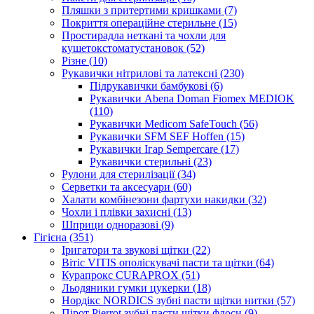
Пляшки з притертими кришками (7)
Покриття операційне стерильне (15)
Простирадла неткані та чохли для
кушетокстоматустановок (52)
Різне (10)
Рукавички нітрилові та латексні (230)
Підрукавички бамбукові (6)
Рукавички Abena Doman Fiomex MEDIOK
(110)
Рукавички Medicom SafeTouch (56)
Рукавички SFM SEF Hoffen (15)
Рукавички Ігар Sempercare (17)
Рукавички стерильні (23)
Рулони для стерилізації (34)
Серветки та аксесуари (60)
Халати комбінезони фартухи накидки (32)
Чохли і плівки захисні (13)
Шприци одноразові (9)
Гігієна (351)
Іригатори та звукові щітки (22)
Вітіс VITIS ополіскувачі пасти та щітки (64)
Курапрокс CURAPROX (51)
Льодяники гумки цукерки (18)
Нордікс NORDICS зубні пасти щітки нитки (57)
Пірот Pierrot зубні пасти щітки флоси (9)