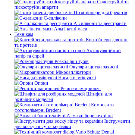
Содоструйні та
піскоструйні апарати
Позиціонери для брекетів
С-силікони
А-силікони та реєстранти
Альгінатні маси
Технікам
Контейнери для кап
та протезів
Артикуляційний
папір та спрей
Розколірки зубів
Окуляри щитки захисні
Мікроаплікатори
Насадки змішуючі
Опоки
Решітки зміцнюючі
Штифти для
розбірних моделей
Композити
фотополімерні Bredent
Алмазні бори технічні
Інструменти
для воску гіпсу та кераміки