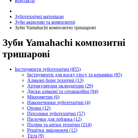
Контакти
Зуботехнічні матеріали
Зуби акрилові та композитні
Зуби Yamahachi композитні тришарові
Зуби Yamahachi композитні
тришарові
Інструменти зуботехнічні (855)
Інструменти для воску гіпсу та кераміки (85)
Алмазні бори технічні (13)
Артикулятори оклюдатори (29)
Диски алмазні та сепараційні (94)
Мікрометри (6)
Наконечники зуботехнічні (4)
Опоки (12)
Пензлики зуботехнічні (57)
Пилочки для лобзика (12)
Поліри та щітки технічні (214)
Решітки зміцнюючі (12)
Тіглі (9)