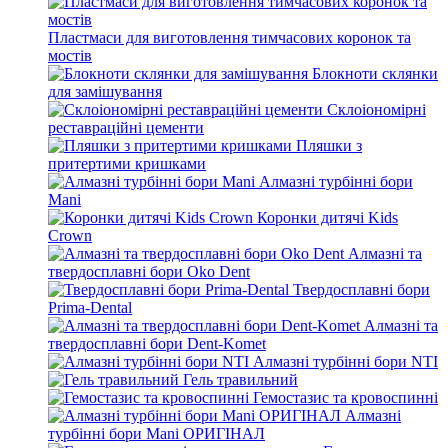
Пластмаси для виготовлення тимчасових коронок та
мостів
Блокноти склянки
для замішування
Склоіономірні
реставраційні цементи
Пляшки з
притертими кришками
Алмазні турбінні бори
Mani
Коронки дитячі Kids
Crown
Алмазні та
твердосплавні бори Oko Dent
Твердосплавні бори
Prima-Dental
Алмазні та
твердосплавні бори Dent-Komet
Алмазні турбінні бори NTI
Гель травильний
Гемостазис та кровоспинні
Алмазні
турбінні бори Mani ОРИГІНАЛ