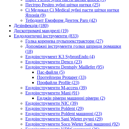
Песітро Pesitro зубні щітки нитки (25)
Сі Медикал Ci Medical зубні пасти щітки нитки
Японія (9)
Тебодонт Емоформ Дентек Paro (42)
Дезінфекція (180)
Дискотримачі мандрелі (19)
Ендодонтичні інструменти (833)
Голка коренева пульпоекстрактори (27)
Допоміжні інструменти голки шприци ромашки
(18)
Ендоінструмент K3 SybronEndo (4)
Ендоінструменти Denco (23)
Ендоінструменти Dentsply Maillefer (95)
Пас-файли (5)
Протейпери Protaper (33)
Профайли Profile (23)
Ендоінструменти M-access (39)
Ендоінструменти Mani (91)
Енджін рімери машинні рімери (2)
Ендоінструменти NIC (39)
Ендоінструменти Poldent (29)
Ендоінструменти Poldent машинні (23)
Ендоінструменти Sani Wieter ручні (29)
Ендоінструменти Soco Wieter Sani машинні (92)