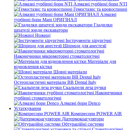
Алмазні турбінні бори NTI
Гемостазис та кровоспинні
Алмазні
турбінні бори Mani ОРИГІНАЛ
Гладилки
шпателі зонди екскаватори
Ножиці
Інструменти хірургічні
Шприци для анестезії
Наконечники мікромоторні стоматологічні
Матеріали для
відновлення кістки
Шовні матеріали
Остеопластичні матеріали BB Dental Italy
Скальпеля леза ручки
Наконечники
турбінні стоматологічні
Алмазні бори Denco
Устаткування
Компресори POWER AIR
Діатермокоагулятори
Обтураційні системи
Стоматологічні