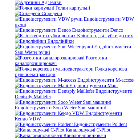
Адгезиви
Голки карпульні
Спредери
Ендоінструменти VDW
ручні
Ендоінструменти Denco
Клінстенд та губки до них
Ендолінійки
Ендоінструменти
Sani Wieter ручні
Розгортки
каналорозширювачі
Голка коренева
пульпоекстрактори
Ендоінструменти M-access
Ендоінструменти Mani
Ендоінструменти
Dentsply Maillefer
Ендоінструменти Soco Wieter Sani машинні
Ендоінструменти
Кендо VDW
Ендоінструменти Poldent
Каналошукачі C-Pilot
Каналонаповнювачі