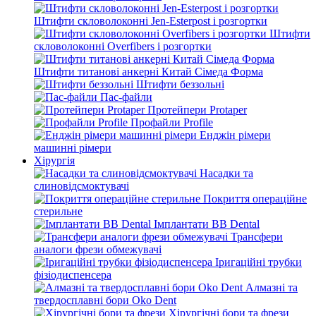
Штифти скловолоконні Jen-Esterpost і розгортки
Штифти
скловолоконні Overfibers і розгортки
Штифти титанові анкерні Китай Сімеда Форма
Штифти беззольні
Пас-файли
Протейпери Protaper
Профайли Profile
Енджін рімери
машинні рімери
Хірургія
Насадки та
слиновідсмоктувачі
Покриття операційне
стерильне
Імплантати BB Dental
Трансфери
аналоги фрези обмежувачі
Іригаційні трубки
фізіодиспенсера
Алмазні та
твердосплавні бори Oko Dent
Хірургічні бори та фрези