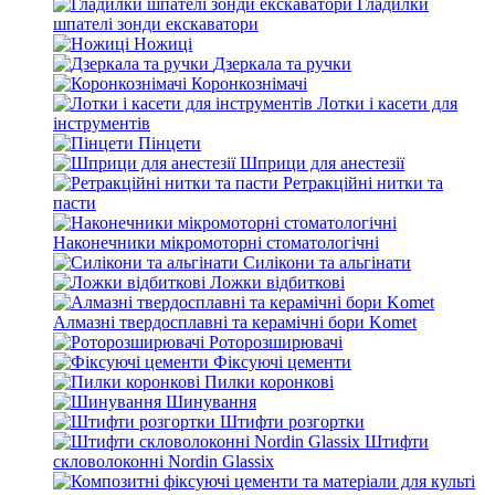
Гладилки
шпателі зонди екскаватори
Ножиці
Дзеркала та ручки
Коронкознімачі
Лотки і касети для
інструментів
Пінцети
Шприци для анестезії
Ретракційні нитки та
пасти
Наконечники мікромоторні стоматологічні
Силікони та альгінати
Ложки відбиткові
Алмазні твердосплавні та керамічні бори Komet
Роторозширювачі
Фіксуючі цементи
Пилки коронкові
Шинування
Штифти розгортки
Штифти
скловолоконні Nordin Glassix