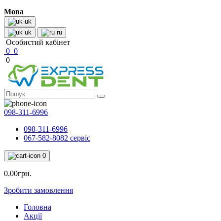
Мова
uk
uk
ru
Особистий кабінет
0
0
0
098-311-6996
098-311-6996
067-582-8082 сервіс
0
0.00грн.
Зробити замовлення
Головна
Акції