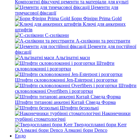
Композитні фіксуючі цементи та матеріали для культі
Цементи для
тимчасової фіксації
Бори Фініри Prima Gold
Ключі для анкерних
штифтів
С-силікони
А-силікони та реєстранти
Цементи для постійної
фіксації
Альгінатні маси
Штифти
скловолоконні і розгортки
Штифти скловолоконні Jen-Esterpost і розгортки
Штифти
скловолоконні Overfibers і розгортки
Штифти титанові анкерні Китай Сімеда Форма
Штифти беззольні
Наконечники
турбінні стоматологічні
Твердосплавні бори Kerr
Алмазні бори Denco
Ендо