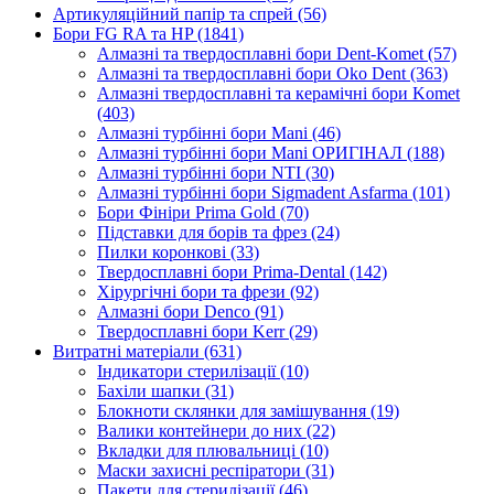
Артикуляційний папір та спрей (56)
Бори FG RA та HP (1841)
Алмазні та твердосплавні бори Dent-Komet (57)
Алмазні та твердосплавні бори Oko Dent (363)
Алмазні твердосплавні та керамічні бори Komet
(403)
Алмазні турбінні бори Mani (46)
Алмазні турбінні бори Mani ОРИГІНАЛ (188)
Алмазні турбінні бори NTI (30)
Алмазні турбінні бори Sigmadent Asfarma (101)
Бори Фініри Prima Gold (70)
Підставки для борів та фрез (24)
Пилки коронкові (33)
Твердосплавні бори Prima-Dental (142)
Хірургічні бори та фрези (92)
Алмазні бори Denco (91)
Твердосплавні бори Kerr (29)
Витратні матеріали (631)
Індикатори стерилізації (10)
Бахіли шапки (31)
Блокноти склянки для замішування (19)
Валики контейнери до них (22)
Вкладки для плювальниці (10)
Маски захисні респіратори (31)
Пакети для стерилізації (46)