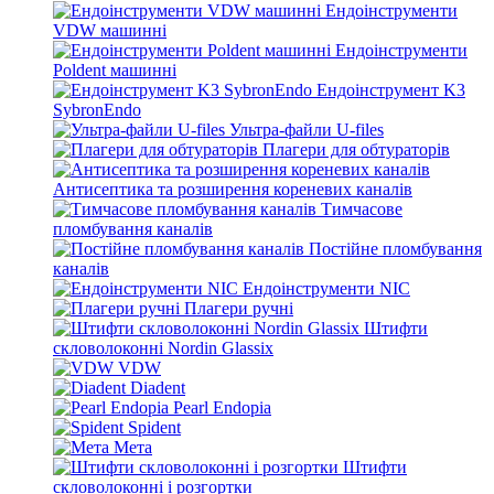
Ендоінструменти
VDW машинні
Ендоінструменти
Poldent машинні
Ендоінструмент K3
SybronEndo
Ультра-файли U-files
Плагери для обтураторів
Антисептика та розширення кореневих каналів
Тимчасове
пломбування каналів
Постійне пломбування
каналів
Ендоінструменти NIC
Плагери ручні
Штифти
скловолоконні Nordin Glassix
VDW
Diadent
Pearl Endopia
Spident
Мета
Штифти
скловолоконні і розгортки