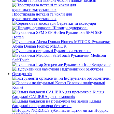
Чохли і плівки захисні
Простирадла неткані та чохли для
кушетокстоматустановок
Серветки та аксесуари
Шприци одноразові
Рукавички SFM SEF
Hoffen
Рукавички
Abena Doman Fiomex MEDIOK
Рукавички стерильні
Рукавички Medicom
SafeTouch
Рукавички Ігар Sempercare
Підрукавички бамбукові
Ортодонтія
Інструменти ортодонтичні
Головки полірувальні
Komet
Кільця
бандажні CALIBRA для премолярів
Кільця
бандажні на премоляри без замків
Нордікс