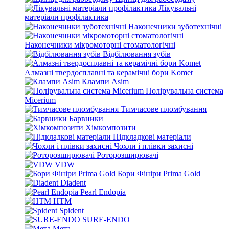
Лікувальні
матеріали профілактика
Наконечники зуботехнічні
Наконечники мікромоторні стоматологічні
Відбілювання зубів
Алмазні твердосплавні та керамічні бори Komet
Клампи Asim
Полірувальна система
Micerium
Тимчасове пломбування
Барвники
Хімкомпозити
Підкладкові матеріали
Чохли і плівки захисні
Роторозширювачі
VDW
Бори Фініри Prima Gold
Diadent
Pearl Endopia
HTM
Spident
SURE-ENDO
Мета