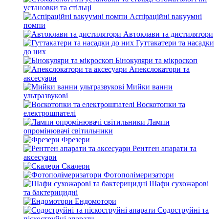
установки та стільці
Аспіраційні вакуумні
помпи
Автоклави та дистилятори
Гуттакатери та насадки
до них
Бінокуляри та мікроскоп
Апекслокатори та
аксесуари
Мийки ванни
ультразвукові
Воскотопки та
електрошпателі
Лампи
опромінювачі світильники
Фрезери
Рентген апарати та
аксесуари
Скалери
Фотополімеризатори
Шафи сухожарові
та бактерицидні
Ендомотори
Содоструйні та
піскоструйні апарати