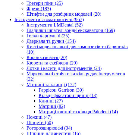
Трегери піни (25)
Фрези (183)
Штифти для розбірних моделей (20)
Інструменти стоматологічні (967)
Інструменти LMDental (52)
Гладилки шпателі зонди екскаватори (169)
Голки карпульні (25)
Дзеркала та ручки (154)
Кисті моделювальні для композитів та барвників
(10)
Коронкознімачі (20)
Кюрети та скейлери (29)
Лотки і касети для інструментів (24)
Маркувальні стрічки та кільця для інструментів
(32)
Матриці та клинці (172)
Гаррісон Garrison (30)
Кільця фіксатори щипці (13)
Клинці (27)
Матриці (82)
Матриці клинці та кільця Palodent (14)
Ножиці (47)
Пінцети (50)
Роторозширювачі (34)
Шприци для анестезії (16)