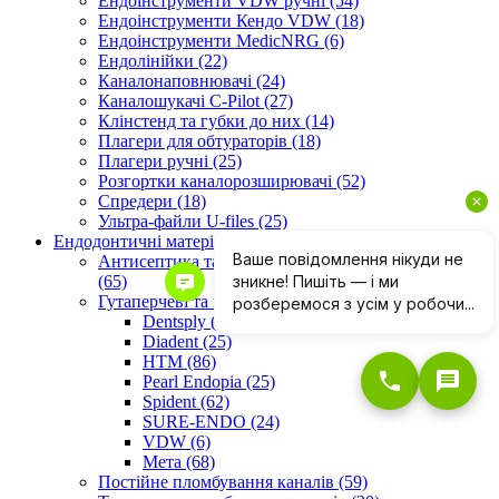
Ендоінструменти VDW ручні (54)
Ендоінструменти Кендо VDW (18)
Ендоінструменти МedicNRG (6)
Ендолінійки (22)
Каналонаповнювачі (24)
Каналошукачі C-Pilot (27)
Клінстенд та губки до них (14)
Плагери для обтураторів (18)
Плагери ручні (25)
Розгортки каналорозширювачі (52)
Спредери (18)
Ультра-файли U-files (25)
Ендодонтичні матеріали (154)
Антисептика та розширення кореневих каналів
(65)
Гутаперчеві та паперові штифти (318)
Dentsply (20)
Diadent (25)
HTM (86)
Pearl Endopia (25)
Spident (62)
SURE-ENDO (24)
VDW (6)
Мета (68)
Постійне пломбування каналів (59)