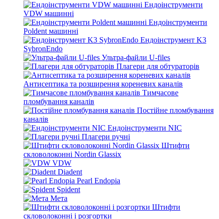
Ендоінструменти
VDW машинні
Ендоінструменти
Poldent машинні
Ендоінструмент K3
SybronEndo
Ультра-файли U-files
Плагери для обтураторів
Антисептика та розширення кореневих каналів
Тимчасове
пломбування каналів
Постійне пломбування
каналів
Ендоінструменти NIC
Плагери ручні
Штифти
скловолоконні Nordin Glassix
VDW
Diadent
Pearl Endopia
Spident
Мета
Штифти
скловолоконні і розгортки