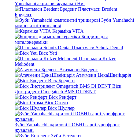
Yamahachi акрилові жувальні Низ
Пластмаси Bredent
Бредент
Зуби Yamahachi
композитні тришарові
Кераміка VITA
Бондинг для
металокераміки
Пластмаси Schutz Dental
Віск Yeti
Пластмаси Kulzer
Meliodent
Атачмени Бредент
Атачмени ЦекаШвейцарія
Віск Бредент
Віск
Дистридент Omegatech BMS DI DENT
Віск Ренферт
Віск Стома
Віск Шуллер
Зуби Yamahachi акрилові ПОВНІ гарнітури фронт
жувальні
Зуби Естедент