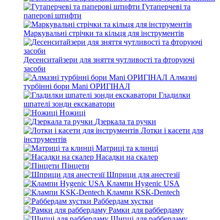
Гутаперчеві та
паперові штифти
Маркувальні стрічки та кільця для інструментів
Десенситайзери для зняття чутливості та фторуючі
засоби
Алмазні
турбінні бори Mani ОРИГІНАЛ
Гладилки
шпателі зонди екскаватори
Ножиці
Дзеркала та ручки
Лотки і касети для
інструментів
Матриці та клинці
Насадки на скалер
Пінцети
Шприци для анестезії
Клампи Hygenic USA
Клампи KSK-Dentech
Раббердам хустки
Рамки для раббердаму
Щипці для раббердаму