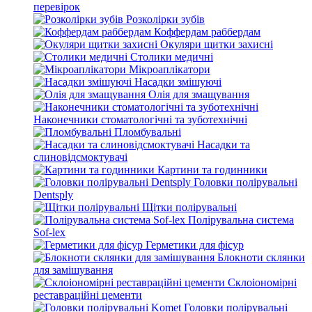
перевірок
Розколірки зубів
Коффердам раббердам
Окуляри щитки захисні
Столики медичні
Мікроаплікатори
Насадки змішуючі
Олія для змащування
Наконечники стоматологічні та зуботехнічні
Пломбувальні
Насадки та
слиновідсмоктувачі
Картини та годинники
Головки полірувальні
Dentsply
Щітки полірувальні
Полірувальна система
Sof-lex
Герметики для фісур
Блокноти склянки
для замішування
Склоіономірні
реставраційні цементи
Головки полірувальні