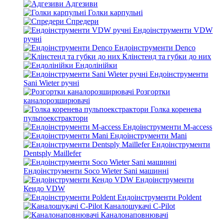
Адгезиви
Голки карпульні
Спредери
Ендоінструменти VDW
ручні
Ендоінструменти Denco
Клінстенд та губки до них
Ендолінійки
Ендоінструменти
Sani Wieter ручні
Розгортки
каналорозширювачі
Голка коренева
пульпоекстрактори
Ендоінструменти M-access
Ендоінструменти Mani
Ендоінструменти
Dentsply Maillefer
Ендоінструменти Soco Wieter Sani машинні
Ендоінструменти
Кендо VDW
Ендоінструменти Poldent
Каналошукачі C-Pilot
Каналонаповнювачі