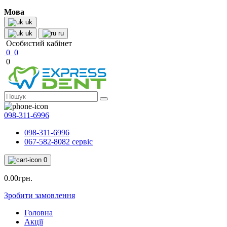
Мова
uk
uk
ru
Особистий кабінет
0
0
0
098-311-6996
098-311-6996
067-582-8082 сервіс
0
0.00грн.
Зробити замовлення
Головна
Акції