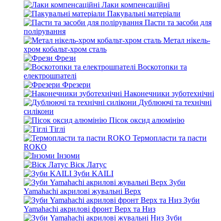
Лаки компенсаційні
Пакувальні матеріали
Пасти та засоби для
полірування
Метал нікель-
хром кобальт-хром сталь
Фрези
Воскотопки та
електрошпателі
Фрезери
Наконечники зуботехнічні
Дублюючі та технічні
силікони
Пісок оксид алюмінію
Тіглі
Термопласти та пасти
ROKO
Інзоми
Віск Латус
Зуби KAILI
Зуби
Yamahachi акрилові жувальні Верх
Зуби
Yamahachi акрилові фронт Верх та Низ
Зуби