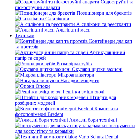
Содоструйні та
піскоструйні апарати
Позиціонери для брекетів
С-силікони
А-силікони та реєстранти
Альгінатні маси
Технікам
Контейнери для кап
та протезів
Артикуляційний
папір та спрей
Розколірки зубів
Окуляри щитки захисні
Мікроаплікатори
Насадки змішуючі
Опоки
Решітки зміцнюючі
Штифти для
розбірних моделей
Композити
фотополімерні Bredent
Алмазні бори технічні
Інструменти
для воску гіпсу та кераміки