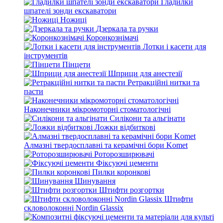
Гладилки
шпателі зонди екскаватори
Ножиці
Дзеркала та ручки
Коронкознімачі
Лотки і касети для
інструментів
Пінцети
Шприци для анестезії
Ретракційні нитки та
пасти
Наконечники мікромоторні стоматологічні
Силікони та альгінати
Ложки відбиткові
Алмазні твердосплавні та керамічні бори Komet
Роторозширювачі
Фіксуючі цементи
Пилки коронкові
Шинування
Штифти розгортки
Штифти
скловолоконні Nordin Glassix