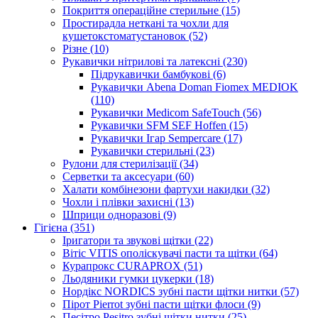
Покриття операційне стерильне (15)
Простирадла неткані та чохли для
кушетокстоматустановок (52)
Різне (10)
Рукавички нітрилові та латексні (230)
Підрукавички бамбукові (6)
Рукавички Abena Doman Fiomex MEDIOK
(110)
Рукавички Medicom SafeTouch (56)
Рукавички SFM SEF Hoffen (15)
Рукавички Ігар Sempercare (17)
Рукавички стерильні (23)
Рулони для стерилізації (34)
Серветки та аксесуари (60)
Халати комбінезони фартухи накидки (32)
Чохли і плівки захисні (13)
Шприци одноразові (9)
Гігієна (351)
Іригатори та звукові щітки (22)
Вітіс VITIS ополіскувачі пасти та щітки (64)
Курапрокс CURAPROX (51)
Льодяники гумки цукерки (18)
Нордікс NORDICS зубні пасти щітки нитки (57)
Пірот Pierrot зубні пасти щітки флоси (9)
Песітро Pesitro зубні щітки нитки (25)