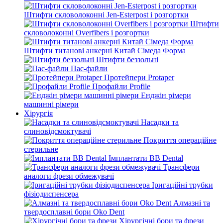
Штифти скловолоконні Jen-Esterpost і розгортки
Штифти
скловолоконні Overfibers і розгортки
Штифти титанові анкерні Китай Сімеда Форма
Штифти беззольні
Пас-файли
Протейпери Protaper
Профайли Profile
Енджін рімери
машинні рімери
Хірургія
Насадки та
слиновідсмоктувачі
Покриття операційне
стерильне
Імплантати BB Dental
Трансфери
аналоги фрези обмежувачі
Іригаційні трубки
фізіодиспенсера
Алмазні та
твердосплавні бори Oko Dent
Хірургічні бори та фрези