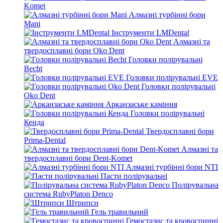
Komet
Алмазні турбінні бори
Mani
Інструменти LMDental
Алмазні та
твердосплавні бори Oko Dent
Головки полірувальні
Becht
Головки полірувальні EVE
Головки полірувальні
Oko Dent
Арканзаське каміння
Головки полірувальні
Кенда
Твердосплавні бори
Prima-Dental
Алмазні та
твердосплавні бори Dent-Komet
Алмазні турбінні бори NTI
Пасти полірувальні
Полірувальна
система RubyPlaton Denco
Штрипси
Гель травильний
Гемостазис та кровоспинні