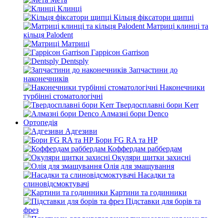
Клинці
Кільця фіксатори щипці
Матриці клинці та
кільця Palodent
Матриці
Гаррісон Garrison
Dentsply
Запчастини до
наконечників
Наконечники
турбінні стоматологічні
Твердосплавні бори Kerr
Алмазні бори Denco
Ортопедія
Адгезиви
Бори FG RA та HP
Коффердам раббердам
Окуляри щитки захисні
Олія для змащування
Насадки та
слиновідсмоктувачі
Картини та годинники
Підставки для борів та
фрез