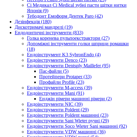
Сі Медикал Ci Medical зубні пасти щітки нитки
Японія (9)
Тебодонт Емоформ Дентек Paro (42)
Дезінфекція (180)
Дискотримачі мандрелі (19)
Ендодонтичні інструменти (833)
Голка коренева пульпоекстрактори (27)
Допоміжні інструменти голки шприци ромашки
(18)
Ендоінструмент K3 SybronEndo (4)
Ендоінструменти Denco (23)
Ендоінструменти Dentsply Maillefer (95)
Пас-файли (5)
Протейпери Protaper (33)
Профайли Profile (23)
Ендоінструменти M-access (39)
Ендоінструменти Mani (91)
Енджін рімери машинні рімери (2)
Ендоінструменти NIC (39)
Ендоінструменти Poldent (29)
Ендоінструменти Poldent машинні (23)
Ендоінструменти Sani Wieter ручні (29)
Ендоінструменти Soco Wieter Sani машинні (92)
Ендоінструменти VDW машинні (36)