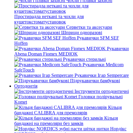
Чохли і плівки захисні
Простирадла неткані та чохли для
кушетокстоматустановок
Серветки та аксесуари
Шприци одноразові
Рукавички SFM SEF
Hoffen
Рукавички
Abena Doman Fiomex MEDIOK
Рукавички стерильні
Рукавички Medicom
SafeTouch
Рукавички Ігар Sempercare
Підрукавички бамбукові
Ортодонтія
Інструменти ортодонтичні
Головки полірувальні
Komet
Кільця
бандажні CALIBRA для премолярів
Кільця
бандажні на премоляри без замків
Нордікс