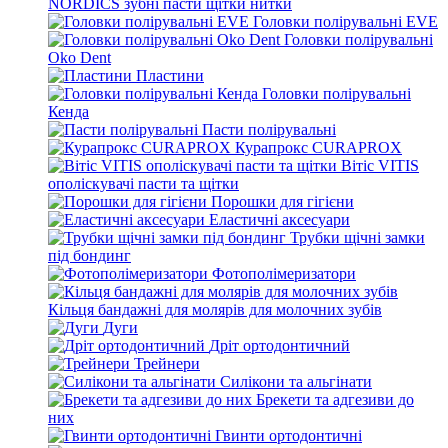
NORDICS зубні пасти щітки нитки
Головки полірувальні EVE
Головки полірувальні
Oko Dent
Пластини
Головки полірувальні
Кенда
Пасти полірувальні
Курапрокс CURAPROX
Вітіс VITIS
ополіскувачі пасти та щітки
Порошки для гігієни
Еластичні аксесуари
Трубки щічні замки
під бондинг
Фотополімеризатори
Кільця бандажні для молярів для молочних зубів
Дуги
Дріт ортодонтичний
Трейнери
Силікони та альгінати
Брекети та адгезиви до
них
Гвинти ортодонтичні