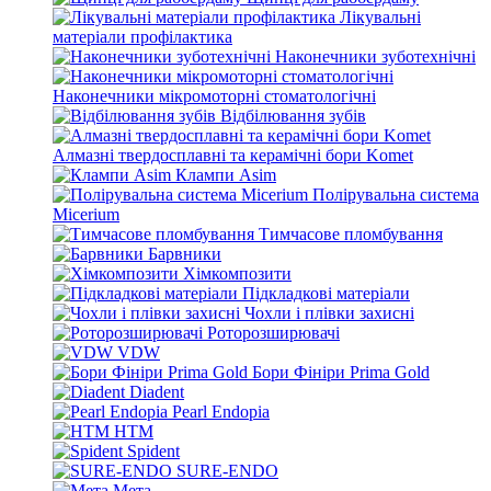
Лікувальні
матеріали профілактика
Наконечники зуботехнічні
Наконечники мікромоторні стоматологічні
Відбілювання зубів
Алмазні твердосплавні та керамічні бори Komet
Клампи Asim
Полірувальна система
Micerium
Тимчасове пломбування
Барвники
Хімкомпозити
Підкладкові матеріали
Чохли і плівки захисні
Роторозширювачі
VDW
Бори Фініри Prima Gold
Diadent
Pearl Endopia
HTM
Spident
SURE-ENDO
Мета