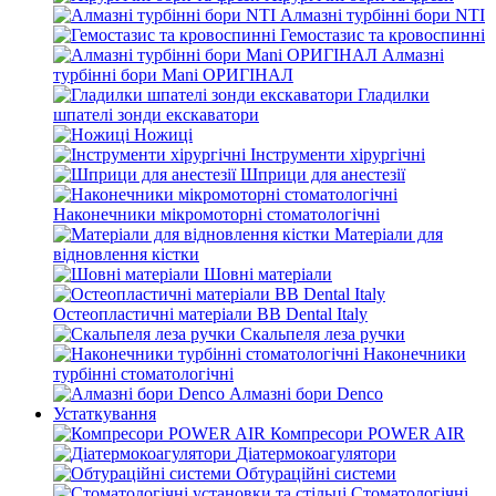
Алмазні турбінні бори NTI
Гемостазис та кровоспинні
Алмазні
турбінні бори Mani ОРИГІНАЛ
Гладилки
шпателі зонди екскаватори
Ножиці
Інструменти хірургічні
Шприци для анестезії
Наконечники мікромоторні стоматологічні
Матеріали для
відновлення кістки
Шовні матеріали
Остеопластичні матеріали BB Dental Italy
Скальпеля леза ручки
Наконечники
турбінні стоматологічні
Алмазні бори Denco
Устаткування
Компресори POWER AIR
Діатермокоагулятори
Обтураційні системи
Стоматологічні