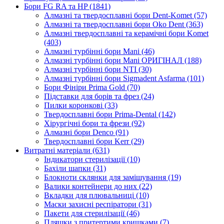
Бори FG RA та HP (1841)
Алмазні та твердосплавні бори Dent-Komet (57)
Алмазні та твердосплавні бори Oko Dent (363)
Алмазні твердосплавні та керамічні бори Komet
(403)
Алмазні турбінні бори Mani (46)
Алмазні турбінні бори Mani ОРИГІНАЛ (188)
Алмазні турбінні бори NTI (30)
Алмазні турбінні бори Sigmadent Asfarma (101)
Бори Фініри Prima Gold (70)
Підставки для борів та фрез (24)
Пилки коронкові (33)
Твердосплавні бори Prima-Dental (142)
Хірургічні бори та фрези (92)
Алмазні бори Denco (91)
Твердосплавні бори Kerr (29)
Витратні матеріали (631)
Індикатори стерилізації (10)
Бахіли шапки (31)
Блокноти склянки для замішування (19)
Валики контейнери до них (22)
Вкладки для плювальниці (10)
Маски захисні респіратори (31)
Пакети для стерилізації (46)
Пляшки з притертими кришками (7)