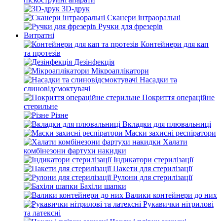
3D-друк
Сканери інтраоральні
Ручки для фрезерів
Витратні
Контейнери для кап
та протезів
Дезінфекція
Мікроаплікатори
Насадки та
слиновідсмоктувачі
Покриття операційне
стерильне
Різне
Вкладки для плювальниці
Маски захисні респіратори
Халати
комбінезони фартухи накидки
Індикатори стерилізації
Пакети для стерилізації
Рулони для стерилізації
Бахіли шапки
Валики контейнери до них
Рукавички нітрилові
та латексні