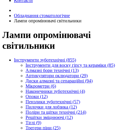
Контакти
Обладнання стоматологічне
Лампи опромінювачі світильники
Лампи опромінювачі
світильники
Інструменти зуботехнічні (855)
Інструменти для воску гіпсу та кераміки (85)
Алмазні бори технічні (13)
Артикулятори оклюдатори (29)
Диски алмазні та сепараційні (94)
Мікрометри (6)
Наконечники зуботехнічні (4)
Опоки (12)
Пензлики зуботехнічні (57)
Пилочки для лобзика (12)
Поліри та щітки технічні (214)
Решітки зміцнюючі (12)
Тіглі (9)
Трегери піни (25)