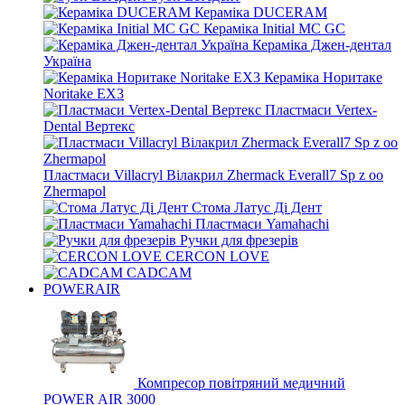
Кераміка DUCERAM
Кераміка Initial MC GC
Кераміка Джен-дентал
Україна
Кераміка Норитаке
Noritake EX3
Пластмаси Vertex-
Dental Вертекс
Пластмаси Villacryl Вілакрил Zhermack Everall7 Sp z oo
Zhermapol
Стома Латус Ді Дент
Пластмаси Yamahachi
Ручки для фрезерів
CERCON LOVE
CADCAM
POWERAIR
Компресор повітряний медичний
POWER AIR 3000