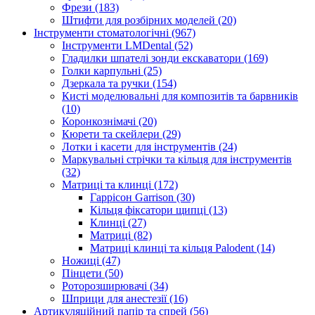
Фрези (183)
Штифти для розбірних моделей (20)
Інструменти стоматологічні (967)
Інструменти LMDental (52)
Гладилки шпателі зонди екскаватори (169)
Голки карпульні (25)
Дзеркала та ручки (154)
Кисті моделювальні для композитів та барвників
(10)
Коронкознімачі (20)
Кюрети та скейлери (29)
Лотки і касети для інструментів (24)
Маркувальні стрічки та кільця для інструментів
(32)
Матриці та клинці (172)
Гаррісон Garrison (30)
Кільця фіксатори щипці (13)
Клинці (27)
Матриці (82)
Матриці клинці та кільця Palodent (14)
Ножиці (47)
Пінцети (50)
Роторозширювачі (34)
Шприци для анестезії (16)
Артикуляційний папір та спрей (56)