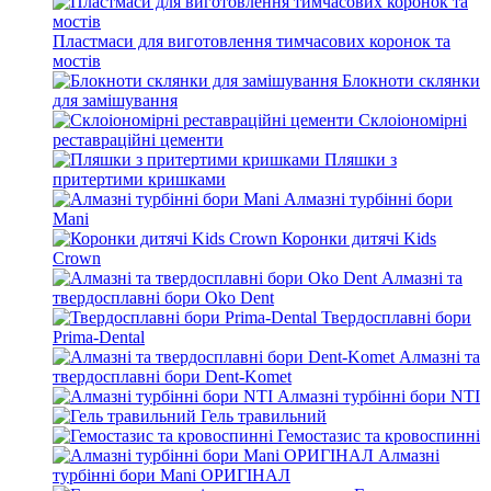
Пластмаси для виготовлення тимчасових коронок та
мостів
Блокноти склянки
для замішування
Склоіономірні
реставраційні цементи
Пляшки з
притертими кришками
Алмазні турбінні бори
Mani
Коронки дитячі Kids
Crown
Алмазні та
твердосплавні бори Oko Dent
Твердосплавні бори
Prima-Dental
Алмазні та
твердосплавні бори Dent-Komet
Алмазні турбінні бори NTI
Гель травильний
Гемостазис та кровоспинні
Алмазні
турбінні бори Mani ОРИГІНАЛ