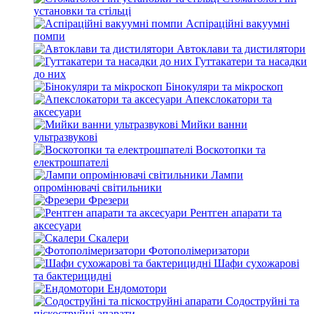
установки та стільці
Аспіраційні вакуумні
помпи
Автоклави та дистилятори
Гуттакатери та насадки
до них
Бінокуляри та мікроскоп
Апекслокатори та
аксесуари
Мийки ванни
ультразвукові
Воскотопки та
електрошпателі
Лампи
опромінювачі світильники
Фрезери
Рентген апарати та
аксесуари
Скалери
Фотополімеризатори
Шафи сухожарові
та бактерицидні
Ендомотори
Содоструйні та
піскоструйні апарати