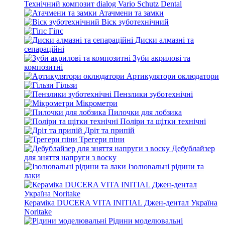
Технічний композит dialog Vario Schutz Dental
Атачмени та замки
Віск зуботехнічний
Гіпс
Диски алмазні та
сепараційні
Зуби акрилові та
композитні
Артикулятори оклюдатори
Гільзи
Пензлики зуботехнічні
Мікрометри
Пилочки для лобзика
Поліри та щітки технічні
Дріт та припій
Трегери піни
Дебублайзер
для зняття напруги з воску
Ізолювальні рідини та
лаки
Кераміка DUCERA VITA INITIAL Джен-дентал Україна
Noritake
Рідини моделювальні