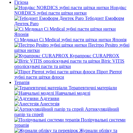
Гігієна
Нордікс
NORDICS зубні пасти щітки нитки
Тебодонт Емоформ
Дентек Paro
Сі Медикал Ci Medical зубні пасти щітки нитки Японія
Песітро Pesitro зубні
щітки нитки
Курапрокс CURAPROX
Вітіс VITIS
ополіскувачі пасти та щітки
Пірот Pierrot
зубні пасти щітки флоси
Терапія
Терапевтичні матеріали
Навчальні моделі
Адгезиви
Анестезія
Артикуляційний
папір та спрей
Полірувальні системи
терапія
Журнали обліку та