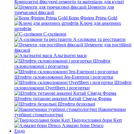
Композитні фіксуючі цементи та матеріали для культі
Цементи для
тимчасової фіксації
Бори Фініри Prima Gold
Ключі для анкерних
штифтів
С-силікони
А-силікони та реєстранти
Цементи для постійної
фіксації
Альгінатні маси
Штифти
скловолоконні і розгортки
Штифти скловолоконні Jen-Esterpost і розгортки
Штифти
скловолоконні Overfibers і розгортки
Штифти титанові анкерні Китай Сімеда Форма
Штифти беззольні
Наконечники
турбінні стоматологічні
Твердосплавні бори Kerr
Алмазні бори Denco
Ендо