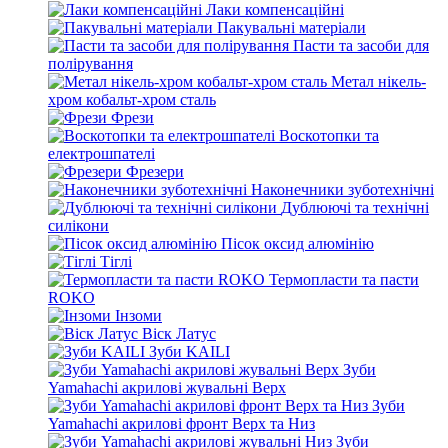
Лаки компенсаційні
Пакувальні матеріали
Пасти та засоби для
полірування
Метал нікель-
хром кобальт-хром сталь
Фрези
Воскотопки та
електрошпателі
Фрезери
Наконечники зуботехнічні
Дублюючі та технічні
силікони
Пісок оксид алюмінію
Тіглі
Термопласти та пасти
ROKO
Інзоми
Віск Латус
Зуби KAILI
Зуби
Yamahachi акрилові жувальні Верх
Зуби
Yamahachi акрилові фронт Верх та Низ
Зуби