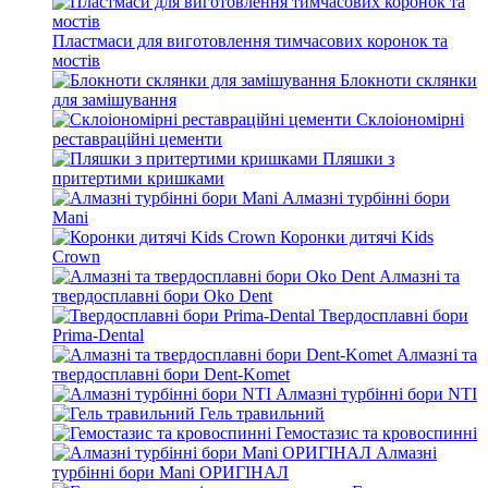
Пластмаси для виготовлення тимчасових коронок та
мостів
Блокноти склянки
для замішування
Склоіономірні
реставраційні цементи
Пляшки з
притертими кришками
Алмазні турбінні бори
Mani
Коронки дитячі Kids
Crown
Алмазні та
твердосплавні бори Oko Dent
Твердосплавні бори
Prima-Dental
Алмазні та
твердосплавні бори Dent-Komet
Алмазні турбінні бори NTI
Гель травильний
Гемостазис та кровоспинні
Алмазні
турбінні бори Mani ОРИГІНАЛ