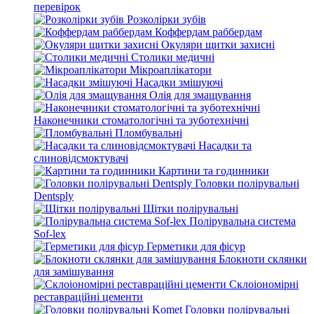
перевірок
Розколірки зубів
Коффердам раббердам
Окуляри щитки захисні
Столики медичні
Мікроаплікатори
Насадки змішуючі
Олія для змащування
Наконечники стоматологічні та зуботехнічні
Пломбувальні
Насадки та
слиновідсмоктувачі
Картини та годинники
Головки полірувальні
Dentsply
Щітки полірувальні
Полірувальна система
Sof-lex
Герметики для фісур
Блокноти склянки
для замішування
Склоіономірні
реставраційні цементи
Головки полірувальні