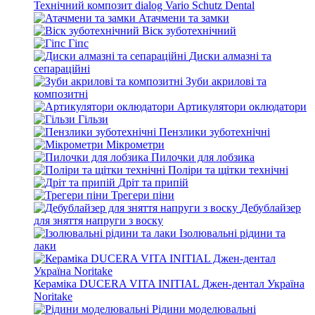
Технічний композит dialog Vario Schutz Dental
Атачмени та замки
Віск зуботехнічний
Гіпс
Диски алмазні та
сепараційні
Зуби акрилові та
композитні
Артикулятори оклюдатори
Гільзи
Пензлики зуботехнічні
Мікрометри
Пилочки для лобзика
Поліри та щітки технічні
Дріт та припій
Трегери піни
Дебублайзер
для зняття напруги з воску
Ізолювальні рідини та
лаки
Кераміка DUCERA VITA INITIAL Джен-дентал Україна
Noritake
Рідини моделювальні