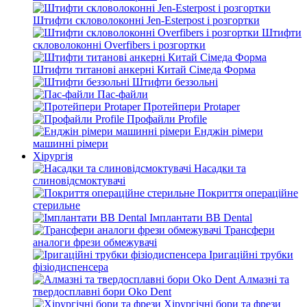
Штифти скловолоконні Jen-Esterpost і розгортки
Штифти
скловолоконні Overfibers і розгортки
Штифти титанові анкерні Китай Сімеда Форма
Штифти беззольні
Пас-файли
Протейпери Protaper
Профайли Profile
Енджін рімери
машинні рімери
Хірургія
Насадки та
слиновідсмоктувачі
Покриття операційне
стерильне
Імплантати BB Dental
Трансфери
аналоги фрези обмежувачі
Іригаційні трубки
фізіодиспенсера
Алмазні та
твердосплавні бори Oko Dent
Хірургічні бори та фрези