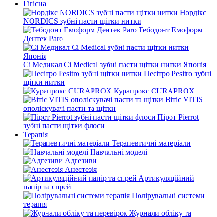
Гігієна
Нордікс
NORDICS зубні пасти щітки нитки
Тебодонт Емоформ
Дентек Paro
Сі Медикал Ci Medical зубні пасти щітки нитки Японія
Песітро Pesitro зубні
щітки нитки
Курапрокс CURAPROX
Вітіс VITIS
ополіскувачі пасти та щітки
Пірот Pierrot
зубні пасти щітки флоси
Терапія
Терапевтичні матеріали
Навчальні моделі
Адгезиви
Анестезія
Артикуляційний
папір та спрей
Полірувальні системи
терапія
Журнали обліку та