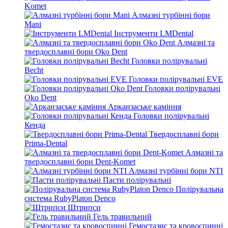
Komet
Алмазні турбінні бори
Mani
Інструменти LMDental
Алмазні та
твердосплавні бори Oko Dent
Головки полірувальні
Becht
Головки полірувальні EVE
Головки полірувальні
Oko Dent
Арканзаське каміння
Головки полірувальні
Кенда
Твердосплавні бори
Prima-Dental
Алмазні та
твердосплавні бори Dent-Komet
Алмазні турбінні бори NTI
Пасти полірувальні
Полірувальна
система RubyPlaton Denco
Штрипси
Гель травильний
Гемостазис та кровоспинні