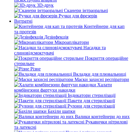
3D-друк
Сканери інтраоральні
Ручки для фрезерів
Витратні
Контейнери для кап
та протезів
Дезінфекція
Мікроаплікатори
Насадки та
слиновідсмоктувачі
Покриття операційне
стерильне
Різне
Вкладки для плювальниці
Маски захисні респіратори
Халати
комбінезони фартухи накидки
Індикатори стерилізації
Пакети для стерилізації
Рулони для стерилізації
Бахіли шапки
Валики контейнери до них
Рукавички нітрилові
та латексні