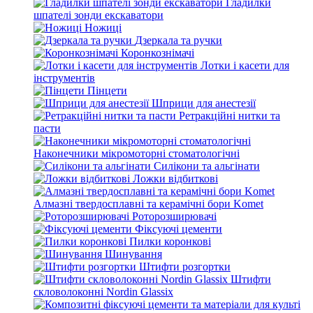
Гладилки
шпателі зонди екскаватори
Ножиці
Дзеркала та ручки
Коронкознімачі
Лотки і касети для
інструментів
Пінцети
Шприци для анестезії
Ретракційні нитки та
пасти
Наконечники мікромоторні стоматологічні
Силікони та альгінати
Ложки відбиткові
Алмазні твердосплавні та керамічні бори Komet
Роторозширювачі
Фіксуючі цементи
Пилки коронкові
Шинування
Штифти розгортки
Штифти
скловолоконні Nordin Glassix