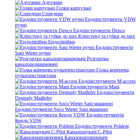
Адгезиви
Голки карпульні
Спредери
Ендоінструменти VDW
ручні
Ендоінструменти Denco
Клінстенд та губки до них
Ендолінійки
Ендоінструменти
Sani Wieter ручні
Розгортки
каналорозширювачі
Голка коренева
пульпоекстрактори
Ендоінструменти M-access
Ендоінструменти Mani
Ендоінструменти
Dentsply Maillefer
Ендоінструменти Soco Wieter Sani машинні
Ендоінструменти
Кендо VDW
Ендоінструменти Poldent
Каналошукачі C-Pilot
Каналонаповнювачі