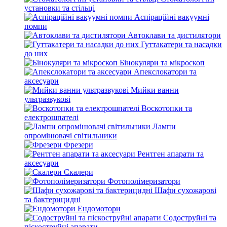
установки та стільці
Аспіраційні вакуумні
помпи
Автоклави та дистилятори
Гуттакатери та насадки
до них
Бінокуляри та мікроскоп
Апекслокатори та
аксесуари
Мийки ванни
ультразвукові
Воскотопки та
електрошпателі
Лампи
опромінювачі світильники
Фрезери
Рентген апарати та
аксесуари
Скалери
Фотополімеризатори
Шафи сухожарові
та бактерицидні
Ендомотори
Содоструйні та
піскоструйні апарати