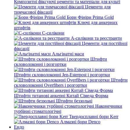
Композитні фіксуючі цементи та матеріали для культі
Цементи для
тимчасової фіксації
Бори Фініри Prima Gold
Ключі для анкерних
штифтів
С-силікони
А-силікони та реєстранти
Цементи для постійної
фіксації
Альгінатні маси
Штифти
скловолоконні і розгортки
Штифти скловолоконні Jen-Esterpost і розгортки
Штифти
скловолоконні Overfibers і розгортки
Штифти титанові анкерні Китай Сімеда Форма
Штифти беззольні
Наконечники
турбінні стоматологічні
Твердосплавні бори Kerr
Алмазні бори Denco
Ендо