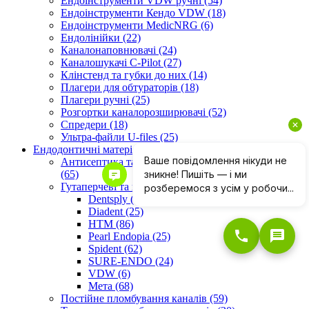
Ендоінструменти VDW ручні (54)
Ендоінструменти Кендо VDW (18)
Ендоінструменти МedicNRG (6)
Ендолінійки (22)
Каналонаповнювачі (24)
Каналошукачі C-Pilot (27)
Клінстенд та губки до них (14)
Плагери для обтураторів (18)
Плагери ручні (25)
Розгортки каналорозширювачі (52)
Спредери (18)
Ультра-файли U-files (25)
Ендодонтичні матеріали (154)
Антисептика та розширення кореневих каналів
(65)
Гутаперчеві та паперові штифти (318)
Dentsply (20)
Diadent (25)
HTM (86)
Pearl Endopia (25)
Spident (62)
SURE-ENDO (24)
VDW (6)
Мета (68)
Постійне пломбування каналів (59)