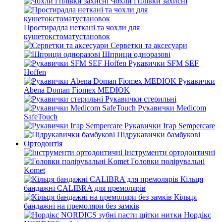
Чохли і плівки захисні
Простирадла неткані та чохли для
кушетокстоматустановок
Серветки та аксесуари
Шприци одноразові
Рукавички SFM SEF
Hoffen
Рукавички
Abena Doman Fiomex MEDIOK
Рукавички стерильні
Рукавички Medicom
SafeTouch
Рукавички Ігар Sempercare
Підрукавички бамбукові
Ортодонтія
Інструменти ортодонтичні
Головки полірувальні
Komet
Кільця
бандажні CALIBRA для премолярів
Кільця
бандажні на премоляри без замків
Нордікс