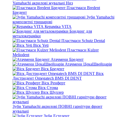
Yamahachi акрилові жувальні Низ
Пластмаси Bredent
Бредент
Зуби Yamahachi
композитні тришарові
Кераміка VITA
Бондинг для
металокераміки
Пластмаси Schutz Dental
Віск Yeti
Пластмаси Kulzer
Meliodent
Атачмени Бредент
Атачмени ЦекаШвейцарія
Віск Бредент
Віск
Дистридент Omegatech BMS DI DENT
Віск Ренферт
Віск Стома
Віск Шуллер
Зуби Yamahachi акрилові ПОВНІ гарнітури фронт
жувальні
Зуби Естедент