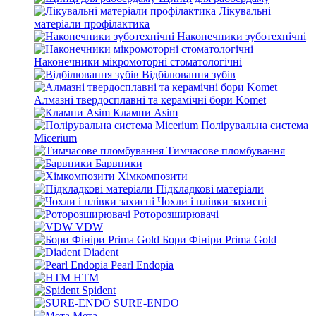
Лікувальні
матеріали профілактика
Наконечники зуботехнічні
Наконечники мікромоторні стоматологічні
Відбілювання зубів
Алмазні твердосплавні та керамічні бори Komet
Клампи Asim
Полірувальна система
Micerium
Тимчасове пломбування
Барвники
Хімкомпозити
Підкладкові матеріали
Чохли і плівки захисні
Роторозширювачі
VDW
Бори Фініри Prima Gold
Diadent
Pearl Endopia
HTM
Spident
SURE-ENDO
Мета