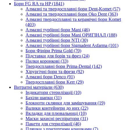
Бори FG RA та HP (1841)
Алмазні та твердосплавні бори Dent-Komet (57)
Алмазні та твердосплавні бори Oko Dent (363)
Алмазні твердосплавні та керамічні бори Komet
(403)
Алмазні турбінні бори Mani (46)
Алмазні турбінні бори Mani ОРИГІНАЛ (188)
Алмазні турбінні бори NTI (30)
Алмазні турбінні бори Sigmadent Asfarma (101)
Бори Фініри Prima Gold (70)
Підставки для борів та фрез (24)
Пилки коронкові (33)
Твердосплавні бори Prima-Dental (142)
Хірургічні бори та фрези (92)
Алмазні бори Denco (91)
Твердосплавні бори Kerr (29)
Витратні матеріали (630)
Індикатори стерилізації (10)
Бахіли шапки (31)
Блокноти склянки для замішування (19)
Валики контейнери до них (22)
Вкладки для плювальниці (10)
Маски захисні респіратори (31)
Пакети для стерилізації (46)
Пляшки з притертими кришками (7)