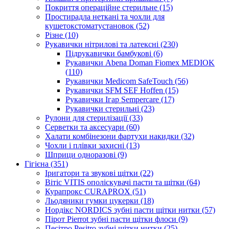
Покриття операційне стерильне (15)
Простирадла неткані та чохли для
кушетокстоматустановок (52)
Різне (10)
Рукавички нітрилові та латексні (230)
Підрукавички бамбукові (6)
Рукавички Abena Doman Fiomex MEDIOK
(110)
Рукавички Medicom SafeTouch (56)
Рукавички SFM SEF Hoffen (15)
Рукавички Ігар Sempercare (17)
Рукавички стерильні (23)
Рулони для стерилізації (33)
Серветки та аксесуари (60)
Халати комбінезони фартухи накидки (32)
Чохли і плівки захисні (13)
Шприци одноразові (9)
Гігієна (351)
Іригатори та звукові щітки (22)
Вітіс VITIS ополіскувачі пасти та щітки (64)
Курапрокс CURAPROX (51)
Льодяники гумки цукерки (18)
Нордікс NORDICS зубні пасти щітки нитки (57)
Пірот Pierrot зубні пасти щітки флоси (9)
Песітро Pesitro зубні щітки нитки (25)