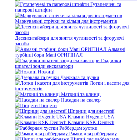
Гутаперчеві та
паперові штифти
Маркувальні стрічки та кільця для інструментів
Десенситайзери для зняття чутливості та фторуючі
засоби
Алмазні
турбінні бори Mani ОРИГІНАЛ
Гладилки
шпателі зонди екскаватори
Ножиці
Дзеркала та ручки
Лотки і касети для
інструментів
Матриці та клинці
Насадки на скалер
Пінцети
Шприци для анестезії
Клампи Hygenic USA
Клампи KSK-Dentech
Раббердам хустки
Рамки для раббердаму
Щипці для раббердаму