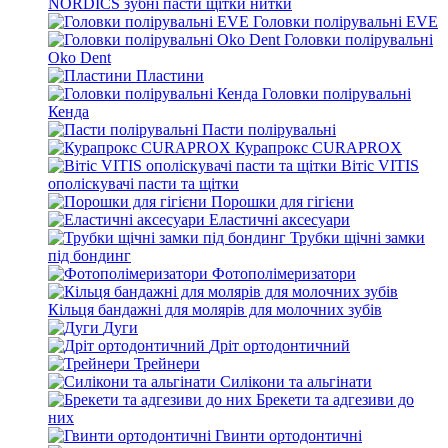
NORDICS зубні пасти щітки нитки
Головки полірувальні EVE
Головки полірувальні
Oko Dent
Пластини
Головки полірувальні
Кенда
Пасти полірувальні
Курапрокс CURAPROX
Вітіс VITIS
ополіскувачі пасти та щітки
Порошки для гігієни
Еластичні аксесуари
Трубки щічні замки
під бондинг
Фотополімеризатори
Кільця бандажні для молярів для молочних зубів
Дуги
Дріт ортодонтичний
Трейнери
Силікони та альгінати
Брекети та адгезиви до
них
Гвинти ортодонтичні