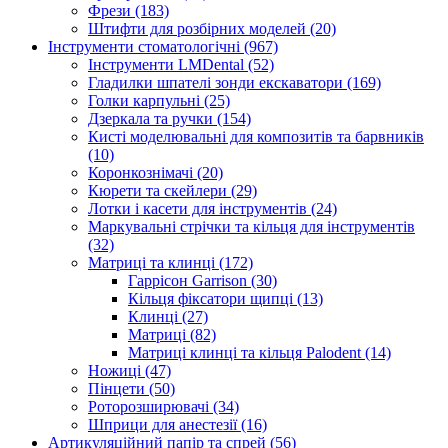
Фрези (183)
Штифти для розбірних моделей (20)
Інструменти стоматологічні (967)
Інструменти LMDental (52)
Гладилки шпателі зонди екскаватори (169)
Голки карпульні (25)
Дзеркала та ручки (154)
Кисті моделювальні для композитів та барвників
(10)
Коронкознімачі (20)
Кюрети та скейлери (29)
Лотки і касети для інструментів (24)
Маркувальні стрічки та кільця для інструментів
(32)
Матриці та клинці (172)
Гаррісон Garrison (30)
Кільця фіксатори щипці (13)
Клинці (27)
Матриці (82)
Матриці клинці та кільця Palodent (14)
Ножиці (47)
Пінцети (50)
Роторозширювачі (34)
Шприци для анестезії (16)
Артикуляційний папір та спрей (56)