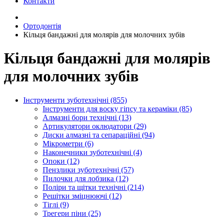
Контакти
Ортодонтія
Кільця бандажні для молярів для молочних зубів
Кільця бандажні для молярів
для молочних зубів
Інструменти зуботехнічні (855)
Інструменти для воску гіпсу та кераміки (85)
Алмазні бори технічні (13)
Артикулятори оклюдатори (29)
Диски алмазні та сепараційні (94)
Мікрометри (6)
Наконечники зуботехнічні (4)
Опоки (12)
Пензлики зуботехнічні (57)
Пилочки для лобзика (12)
Поліри та щітки технічні (214)
Решітки зміцнюючі (12)
Тіглі (9)
Трегери піни (25)