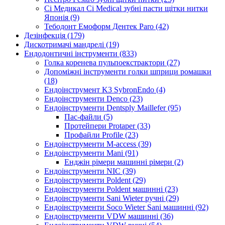
Сі Медикал Ci Medical зубні пасти щітки нитки
Японія (9)
Тебодонт Емоформ Дентек Paro (42)
Дезінфекція (179)
Дискотримачі мандрелі (19)
Ендодонтичні інструменти (833)
Голка коренева пульпоекстрактори (27)
Допоміжні інструменти голки шприци ромашки
(18)
Ендоінструмент K3 SybronEndo (4)
Ендоінструменти Denco (23)
Ендоінструменти Dentsply Maillefer (95)
Пас-файли (5)
Протейпери Protaper (33)
Профайли Profile (23)
Ендоінструменти M-access (39)
Ендоінструменти Mani (91)
Енджін рімери машинні рімери (2)
Ендоінструменти NIC (39)
Ендоінструменти Poldent (29)
Ендоінструменти Poldent машинні (23)
Ендоінструменти Sani Wieter ручні (29)
Ендоінструменти Soco Wieter Sani машинні (92)
Ендоінструменти VDW машинні (36)