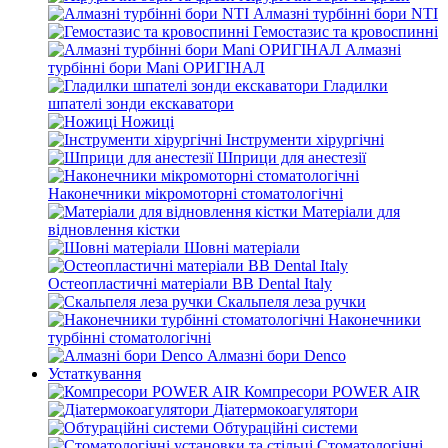
Алмазні турбінні бори NTI
Гемостазис та кровоспинні
Алмазні
турбінні бори Mani ОРИГІНАЛ
Гладилки
шпателі зонди екскаватори
Ножиці
Інструменти хірургічні
Шприци для анестезії
Наконечники мікромоторні стоматологічні
Матеріали для
відновлення кістки
Шовні матеріали
Остеопластичні матеріали BB Dental Italy
Скальпеля леза ручки
Наконечники
турбінні стоматологічні
Алмазні бори Denco
Устаткування
Компресори POWER AIR
Діатермокоагулятори
Обтураційні системи
Стоматологічні