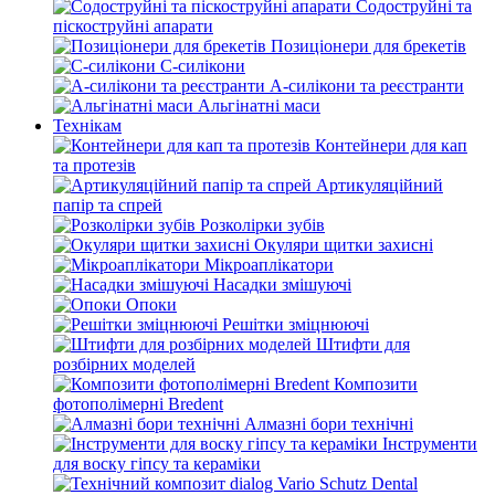
Содоструйні та
піскоструйні апарати
Позиціонери для брекетів
С-силікони
А-силікони та реєстранти
Альгінатні маси
Технікам
Контейнери для кап
та протезів
Артикуляційний
папір та спрей
Розколірки зубів
Окуляри щитки захисні
Мікроаплікатори
Насадки змішуючі
Опоки
Решітки зміцнюючі
Штифти для
розбірних моделей
Композити
фотополімерні Bredent
Алмазні бори технічні
Інструменти
для воску гіпсу та кераміки