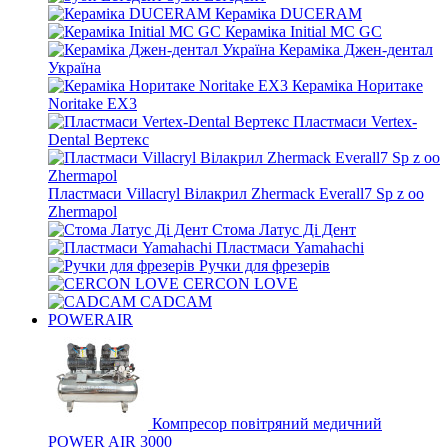
Кераміка DUCERAM
Кераміка Initial MC GC
Кераміка Джен-дентал
Україна
Кераміка Норитаке
Noritake EX3
Пластмаси Vertex-
Dental Вертекс
Пластмаси Villacryl Вілакрил Zhermack Everall7 Sp z oo
Zhermapol
Стома Латус Ді Дент
Пластмаси Yamahachi
Ручки для фрезерів
CERCON LOVE
CADCAM
POWERAIR
Компресор повітряний медичний
POWER AIR 3000