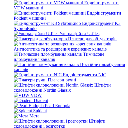
Ендоінструменти
VDW машинні
Ендоінструменти
Poldent машинні
Ендоінструмент K3
SybronEndo
Ультра-файли U-files
Плагери для обтураторів
Антисептика та розширення кореневих каналів
Тимчасове
пломбування каналів
Постійне пломбування
каналів
Ендоінструменти NIC
Плагери ручні
Штифти
скловолоконні Nordin Glassix
VDW
Diadent
Pearl Endopia
Spident
Мета
Штифти
скловолоконні і розгортки