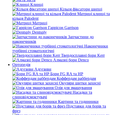
Клинці
Кільця фіксатори щипці
Матриці клинці та
кільця Palodent
Матриці
Гаррісон Garrison
Dentsply
Запчастини до
наконечників
Наконечники
турбінні стоматологічні
Твердосплавні бори Kerr
Алмазні бори Denco
Ортопедія
Адгезиви
Бори FG RA та HP
Коффердам раббердам
Окуляри щитки захисні
Олія для змащування
Насадки та
слиновідсмоктувачі
Картини та годинники
Підставки для борів та
фрез