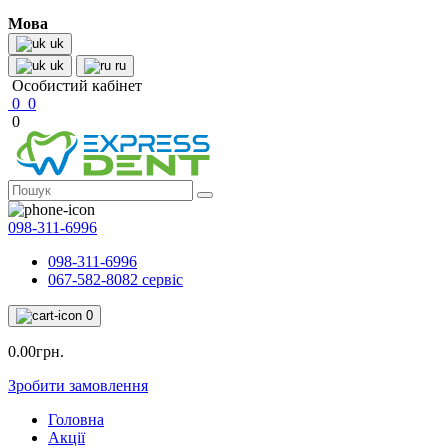
Мова
uk
uk
ru
Особистий кабінет
0
0
0
098-311-6996
098-311-6996
067-582-8082 сервіс
0
0.00грн.
Зробити замовлення
Головна
Акції