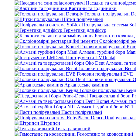
Насадки та слиновідсмо
Картини та годинники
Головки полірувальні De
Щітки полірувальні
Полірувальна система Sof
Герметики для фісур
Блокноти склянки 
Склоіономірні ре
Головки полірувальні Kom
Алмазні турбінні бори Man
Інструменти LMDental
Алмазні та тв
Головки полірувальні Becht
Головки полірувальні EVE
Головки полірувальні O
Арканзаське каміння
Головки полірувальні Кен
Твердосплавні бори Pr
Алмазні та 
Алмазні турбінні бори NTI
Пасти полірувальні
Полірувальна 
Штрипси
Гель травильний
Гемостазис та кровоспинні