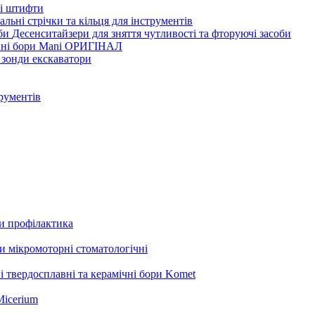
ві штифти
льні стрічки та кільця для інструментів
Десенситайзери для зняття чутливості та фторуючі засоби
нні бори Mani ОРИГІНАЛ
 зонди екскаватори
трументів
ли профілактика
 мікромоторні стоматологічні
і твердосплавні та керамічні бори Komet
Micerium