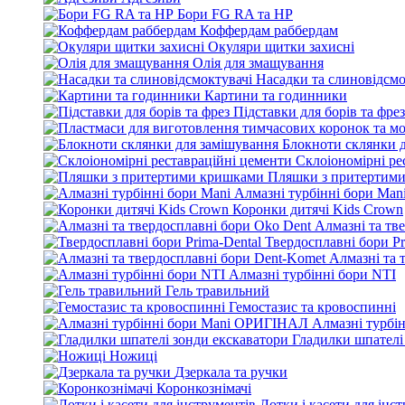
Бори FG RA та HP
Коффердам раббердам
Окуляри щитки захисні
Олія для змащування
Насадки та слиновідсмо
Картини та годинники
Підставки для борів та фрез
Блокноти склянки 
Склоіономірні ре
Пляшки з притертим
Алмазні турбінні бори Man
Коронки дитячі Kids Crown
Алмазні та тв
Твердосплавні бори Pr
Алмазні та 
Алмазні турбінні бори NTI
Гель травильний
Гемостазис та кровоспинні
Алмазні турбі
Гладилки шпателі
Ножиці
Дзеркала та ручки
Коронкознімачі
Лотки і касети для інс