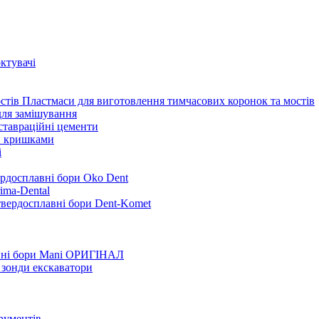
ктувачі
Пластмаси для виготовлення тимчасових коронок та мостів
для замішування
ставраційні цементи
и кришками
i
ердосплавні бори Oko Dent
ima-Dental
твердосплавні бори Dent-Komet
нні бори Mani ОРИГІНАЛ
 зонди екскаватори
трументів