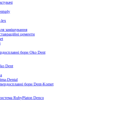
ктувачі
ntsply
-lex
для замішування
ставраційні цементи
et
i
ердосплавні бори Oko Dent
ko Dent
да
ima-Dental
твердосплавні бори Dent-Komet
система RubyPlaton Denco