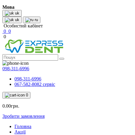
Мова
uk
uk
ru
Особистий кабінет
0
0
0
098-311-6996
098-311-6996
067-582-8082 сервіс
0
0.00грн.
Зробити замовлення
Головна
Акції