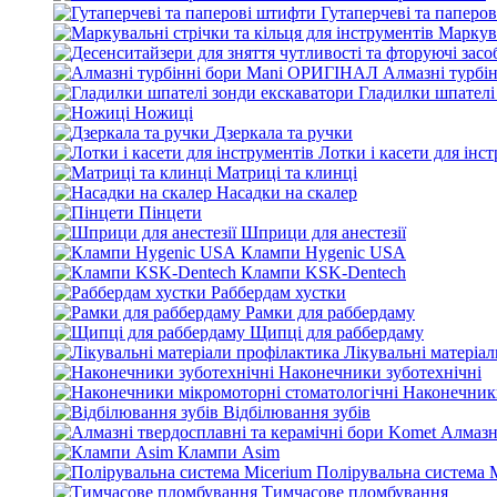
Гутаперчеві та паперо
Маркува
Алмазні турбі
Гладилки шпателі
Ножиці
Дзеркала та ручки
Лотки і касети для інс
Матриці та клинці
Насадки на скалер
Пінцети
Шприци для анестезії
Клампи Hygenic USA
Клампи KSK-Dentech
Раббердам хустки
Рамки для раббердаму
Щипці для раббердаму
Лікувальні матеріа
Наконечники зуботехнічні
Наконечники
Відбілювання зубів
Алмазн
Клампи Asim
Полірувальна система 
Тимчасове пломбування