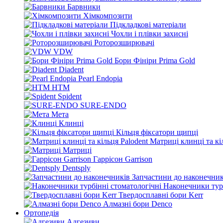
Барвники
Хімкомпозити
Підкладкові матеріали
Чохли і плівки захисні
Роторозширювачі
VDW
Бори Фініри Prima Gold
Diadent
Pearl Endopia
HTM
Spident
SURE-ENDO
Мета
Клинці
Кільця фіксатори щипці
Матриці клинці та кі
Матриці
Гаррісон Garrison
Dentsply
Запчастини до наконечник
Наконечники турб
Твердосплавні бори Kerr
Алмазні бори Denco
Ортопедія
Адгезиви