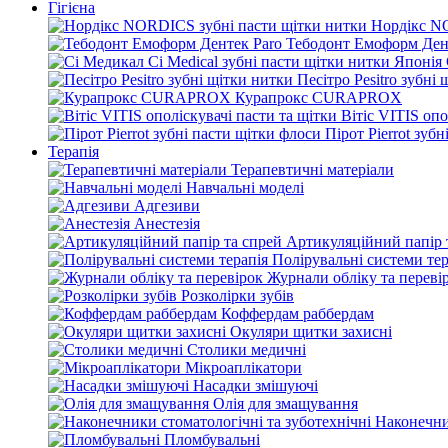
Гігієна
Нордікс N
Тебодонт Емоформ Ден
Песітро Pesitro зубні
Курапрокс CURAPROX
Вітіс VITIS опо
Пірот Pierrot зуб
Терапія
Терапевтичні матеріали
Навчальні моделі
Адгезиви
Анестезія
Артикуляційний папір 
Полірувальні системи тер
Журнали обліку та переві
Розколірки зубів
Коффердам раббердам
Окуляри щитки захисні
Столики медичні
Мікроаплікатори
Насадки змішуючі
Олія для змащування
Наконечни
Пломбувальні