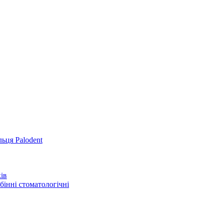
льця Palodent
ів
інні стоматологічні