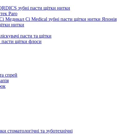
ORDICS зубні пасти щітки нитки
тек Paro
Сі Медикал Ci Medical зубні пасти щітки нитки Японія
 щітки нитки
ліскувачі пасти та щітки
ні пасти щітки флоси
та спрей
апія
рок
ки стоматологічні та зуботехнічні