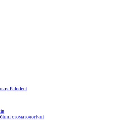
льця Palodent
ів
інні стоматологічні