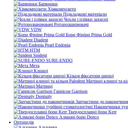
Барвники
Хімкомпозити
Підкладкові матеріали
Чохли і плівки захисні
Роторозширювачі
VDW
Бори Фініри Prima Gold
Diadent
Pearl Endopia
HTM
Spident
SURE-ENDO
Мета
Клинці
Кільця фіксатори щипці
Матриці клинці та кі
Матриці
Гаррісон Garrison
Dentsply
Запчастини до наконечник
Наконечники турб
Твердосплавні бори Kerr
Алмазні бори Denco
Ортопедія
Адгезиви