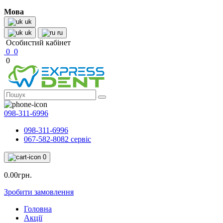
Мова
uk
uk
ru
Особистий кабінет
0
0
0
098-311-6996
098-311-6996
067-582-8082 сервіс
0
0.00грн.
Зробити замовлення
Головна
Акції