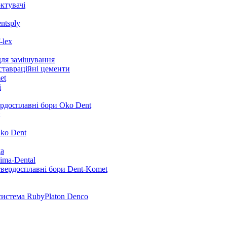
ктувачі
ntsply
-lex
для замішування
ставраційні цементи
et
i
ердосплавні бори Oko Dent
ko Dent
да
ima-Dental
твердосплавні бори Dent-Komet
система RubyPlaton Denco