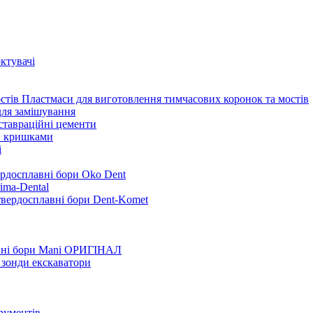
ктувачі
Пластмаси для виготовлення тимчасових коронок та мостів
для замішування
ставраційні цементи
и кришками
i
ердосплавні бори Oko Dent
ima-Dental
твердосплавні бори Dent-Komet
нні бори Mani ОРИГІНАЛ
 зонди екскаватори
трументів