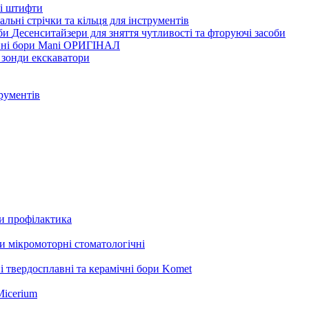
ві штифти
льні стрічки та кільця для інструментів
Десенситайзери для зняття чутливості та фторуючі засоби
нні бори Mani ОРИГІНАЛ
 зонди екскаватори
трументів
ли профілактика
 мікромоторні стоматологічні
і твердосплавні та керамічні бори Komet
Micerium