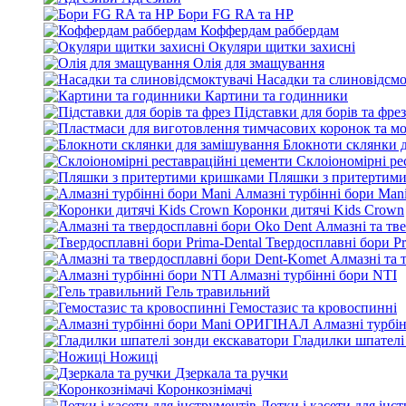
Бори FG RA та HP
Коффердам раббердам
Окуляри щитки захисні
Олія для змащування
Насадки та слиновідсмо
Картини та годинники
Підставки для борів та фрез
Блокноти склянки 
Склоіономірні ре
Пляшки з притертим
Алмазні турбінні бори Man
Коронки дитячі Kids Crown
Алмазні та тв
Твердосплавні бори Pr
Алмазні та 
Алмазні турбінні бори NTI
Гель травильний
Гемостазис та кровоспинні
Алмазні турбі
Гладилки шпателі
Ножиці
Дзеркала та ручки
Коронкознімачі
Лотки і касети для інс