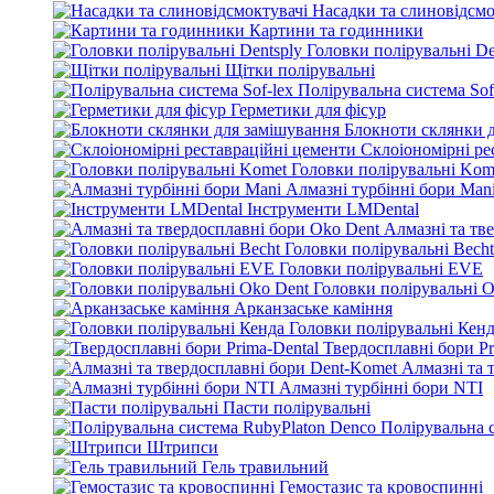
Насадки та слиновідсмо
Картини та годинники
Головки полірувальні De
Щітки полірувальні
Полірувальна система Sof
Герметики для фісур
Блокноти склянки 
Склоіономірні ре
Головки полірувальні Kom
Алмазні турбінні бори Man
Інструменти LMDental
Алмазні та тв
Головки полірувальні Becht
Головки полірувальні EVE
Головки полірувальні O
Арканзаське каміння
Головки полірувальні Кен
Твердосплавні бори Pr
Алмазні та 
Алмазні турбінні бори NTI
Пасти полірувальні
Полірувальна 
Штрипси
Гель травильний
Гемостазис та кровоспинні