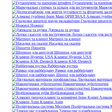
Гутаперчеві та паперо
Маркува
Алмазні турбі
Гладилки шпателі
Ножиці
Дзеркала та ручки
Лотки і касети для інс
Матриці та клинці
Насадки на скалер
Пінцети
Шприци для анестезії
Клампи Hygenic USA
Клампи KSK-Dentech
Раббердам хустки
Рамки для раббердаму
Щипці для раббердаму
Лікувальні матеріа
Наконечники зуботехнічні
Наконечники
Відбілювання зубів
Алмазн
Клампи Asim
Полірувальна система 
Тимчасове пломбування