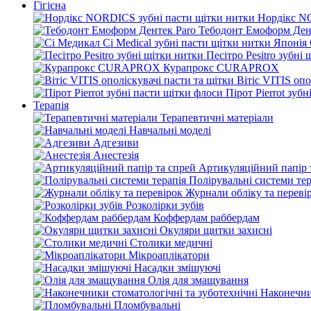
Гігієна
Нордікс N
Тебодонт Емоформ Ден
Песітро Pesitro зубні
Курапрокс CURAPROX
Вітіс VITIS опо
Пірот Pierrot зуб
Терапія
Терапевтичні матеріали
Навчальні моделі
Адгезиви
Анестезія
Артикуляційний папір 
Полірувальні системи тер
Журнали обліку та переві
Розколірки зубів
Коффердам раббердам
Окуляри щитки захисні
Столики медичні
Мікроаплікатори
Насадки змішуючі
Олія для змащування
Наконечни
Пломбувальні