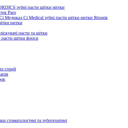
ORDICS зубні пасти щітки нитки
тек Paro
Сі Медикал Ci Medical зубні пасти щітки нитки Японія
 щітки нитки
ліскувачі пасти та щітки
ні пасти щітки флоси
та спрей
апія
рок
ки стоматологічні та зуботехнічні