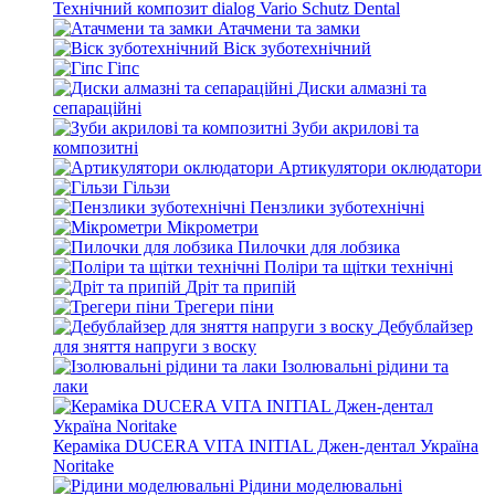
Технічний композит dialog Vario Schutz Dental
Атачмени та замки
Віск зуботехнічний
Гіпс
Диски алмазні та
сепараційні
Зуби акрилові та
композитні
Артикулятори оклюдатори
Гільзи
Пензлики зуботехнічні
Мікрометри
Пилочки для лобзика
Поліри та щітки технічні
Дріт та припій
Трегери піни
Дебублайзер
для зняття напруги з воску
Ізолювальні рідини та
лаки
Кераміка DUCERA VITA INITIAL Джен-дентал Україна
Noritake
Рідини моделювальні