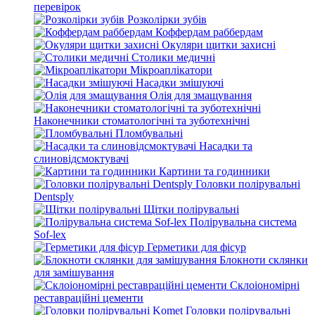
перевірок
Розколірки зубів
Коффердам раббердам
Окуляри щитки захисні
Столики медичні
Мікроаплікатори
Насадки змішуючі
Олія для змащування
Наконечники стоматологічні та зуботехнічні
Пломбувальні
Насадки та
слиновідсмоктувачі
Картини та годинники
Головки полірувальні
Dentsply
Щітки полірувальні
Полірувальна система
Sof-lex
Герметики для фісур
Блокноти склянки
для замішування
Склоіономірні
реставраційні цементи
Головки полірувальні