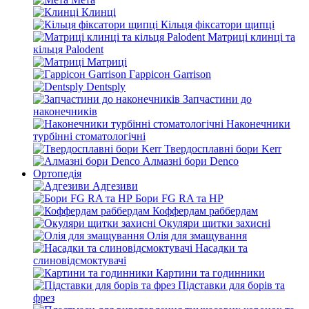
Клинці
Кільця фіксатори щипці
Матриці клинці та
кільця Palodent
Матриці
Гаррісон Garrison
Dentsply
Запчастини до
наконечників
Наконечники
турбінні стоматологічні
Твердосплавні бори Kerr
Алмазні бори Denco
Ортопедія
Адгезиви
Бори FG RA та HP
Коффердам раббердам
Окуляри щитки захисні
Олія для змащування
Насадки та
слиновідсмоктувачі
Картини та годинники
Підставки для борів та
фрез