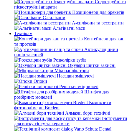
Содоструйні та
піскоструйні апарати
Позиціонери для брекетів
С-силікони
А-силікони та реєстранти
Альгінатні маси
Технікам
Контейнери для кап
та протезів
Артикуляційний
папір та спрей
Розколірки зубів
Окуляри щитки захисні
Мікроаплікатори
Насадки змішуючі
Опоки
Решітки зміцнюючі
Штифти для
розбірних моделей
Композити
фотополімерні Bredent
Алмазні бори технічні
Інструменти
для воску гіпсу та кераміки