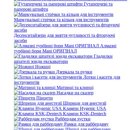
Гутаперчеві та
паперові штифти
Маркувальні стрічки та кільця для інструментів
Десенситайзери для зняття чутливості та фторуючі
засоби
Алмазні
турбінні бори Mani ОРИГІНАЛ
Гладилки
шпателі зонди екскаватори
Ножиці
Дзеркала та ручки
Лотки і касети для
інструментів
Матриці та клинці
Насадки на скалер
Пінцети
Шприци для анестезії
Клампи Hygenic USA
Клампи KSK-Dentech
Раббердам хустки
Рамки для раббердаму
Щипці для раббердаму