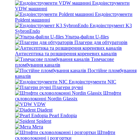
Ендоінструменти
VDW машинні
Ендоінструменти
Poldent машинні
Ендоінструмент K3
SybronEndo
Ультра-файли U-files
Плагери для обтураторів
Антисептика та розширення кореневих каналів
Тимчасове
пломбування каналів
Постійне пломбування
каналів
Ендоінструменти NIC
Плагери ручні
Штифти
скловолоконні Nordin Glassix
VDW
Diadent
Pearl Endopia
Spident
Мета
Штифти
скловолоконні і розгортки