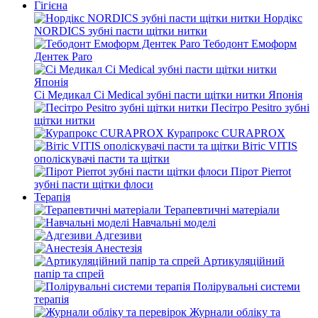
Гігієна
Нордікс
NORDICS зубні пасти щітки нитки
Тебодонт Емоформ
Дентек Paro
Сі Медикал Ci Medical зубні пасти щітки нитки Японія
Песітро Pesitro зубні
щітки нитки
Курапрокс CURAPROX
Вітіс VITIS
ополіскувачі пасти та щітки
Пірот Pierrot
зубні пасти щітки флоси
Терапія
Терапевтичні матеріали
Навчальні моделі
Адгезиви
Анестезія
Артикуляційний
папір та спрей
Полірувальні системи
терапія
Журнали обліку та