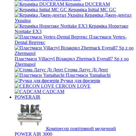
Кераміка DUCERAM
Кераміка Initial MC GC
Кераміка Джен-дентал
Україна
Кераміка Норитаке
Noritake EX3
Пластмаси Vertex-
Dental Вертекс
Пластмаси Villacryl Вілакрил Zhermack Everall7 Sp z oo
Zhermapol
Стома Латус Ді Дент
Пластмаси Yamahachi
Ручки для фрезерів
CERCON LOVE
CADCAM
POWERAIR
Компресор повітряний медичний
POWER AIR 3000