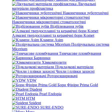
Лікувальні
матеріали профілактика
Наконечники зуботехнічні
Наконечники мікромоторні стоматологічні
Відбілювання зубів
Алмазні твердосплавні та керамічні бори Komet
Клампи Asim
Полірувальна система
Micerium
Тимчасове пломбування
Барвники
Хімкомпозити
Підкладкові матеріали
Чохли і плівки захисні
Роторозширювачі
VDW
Бори Фініри Prima Gold
Diadent
Pearl Endopia
HTM
Spident
SURE-ENDO
Мета