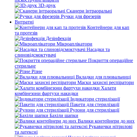
3D-друк
Сканери інтраоральні
Ручки для фрезерів
Витратні
Контейнери для кап
та протезів
Дезінфекція
Мікроаплікатори
Насадки та
слиновідсмоктувачі
Покриття операційне
стерильне
Різне
Вкладки для плювальниці
Маски захисні респіратори
Халати
комбінезони фартухи накидки
Індикатори стерилізації
Пакети для стерилізації
Рулони для стерилізації
Бахіли шапки
Валики контейнери до них
Рукавички нітрилові
та латексні