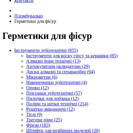
Контакти
Пломбувальні
Герметики для фісур
Герметики для фісур
Інструменти зуботехнічні (855)
Інструменти для воску гіпсу та кераміки (85)
Алмазні бори технічні (13)
Артикулятори оклюдатори (29)
Диски алмазні та сепараційні (94)
Мікрометри (6)
Наконечники зуботехнічні (4)
Опоки (12)
Пензлики зуботехнічні (57)
Пилочки для лобзика (12)
Поліри та щітки технічні (214)
Решітки зміцнюючі (12)
Тіглі (9)
Трегери піни (25)
Фрези (183)
Штифти для розбірних моделей (20)