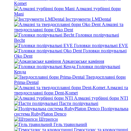
Komet
Алмазні турбінні бори
Mani
Інструменти LMDental
Алмазні та
твердосплавні бори Oko Dent
Головки полірувальні
Becht
Головки полірувальні EVE
Головки полірувальні
Oko Dent
Арканзаське каміння
Головки полірувальні
Кенда
Твердосплавні бори
Prima-Dental
Алмазні та
твердосплавні бори Dent-Komet
Алмазні турбінні бори NTI
Пасти полірувальні
Полірувальна
система RubyPlaton Denco
Штрипси
Гель травильний
Гемостазис та кровоспинні