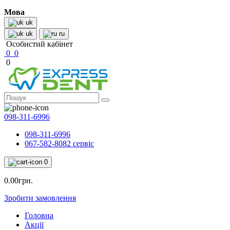
Мова
uk
uk
ru
Особистий кабінет
0
0
0
098-311-6996
098-311-6996
067-582-8082 сервіс
0
0.00грн.
Зробити замовлення
Головна
Акції