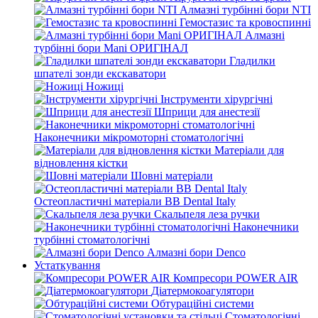
Алмазні турбінні бори NTI
Гемостазис та кровоспинні
Алмазні
турбінні бори Mani ОРИГІНАЛ
Гладилки
шпателі зонди екскаватори
Ножиці
Інструменти хірургічні
Шприци для анестезії
Наконечники мікромоторні стоматологічні
Матеріали для
відновлення кістки
Шовні матеріали
Остеопластичні матеріали BB Dental Italy
Скальпеля леза ручки
Наконечники
турбінні стоматологічні
Алмазні бори Denco
Устаткування
Компресори POWER AIR
Діатермокоагулятори
Обтураційні системи
Стоматологічні