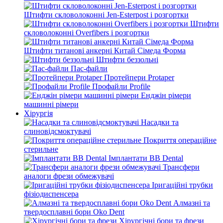
Штифти скловолоконні Jen-Esterpost і розгортки
Штифти
скловолоконні Overfibers і розгортки
Штифти титанові анкерні Китай Сімеда Форма
Штифти беззольні
Пас-файли
Протейпери Protaper
Профайли Profile
Енджін рімери
машинні рімери
Хірургія
Насадки та
слиновідсмоктувачі
Покриття операційне
стерильне
Імплантати BB Dental
Трансфери
аналоги фрези обмежувачі
Іригаційні трубки
фізіодиспенсера
Алмазні та
твердосплавні бори Oko Dent
Хірургічні бори та фрези