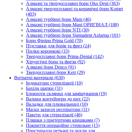
Алмазні та твердосплавні бори Oko Dent (363)
Алмазні твердосплавні та керамічні бори Komet
(403)
Алмазні турбінні бори Mani (46)
Алмазні турбінні бори Mani ОРИГІНАЛ (188)
Алмазні турбінні бори NTI (30)
Алмазні турбінні бори Sigmadent Asfarma (101)
Бори Фініри Prima Gold (70)
Підставки для борів та фрез (24)
Пилки коронкові (33)
Твердосплавні бори Prima-Dental (142)
Хірургічні бори та фрези (92)
Алмазні бори Denco (91)
Твердосплавні бори Kerr (29)
Витратні матеріали (630)
Індикатори стерилізації (10)
Бахіли шапки (31)
Блокноти склянки для замішування (19)
Валики контейнери до них (22)
Вкладки для плювальниці (10)
Маски захисні респіратори (31)
Пакети для стерилізації (46)
Пляшки з притертими кришками (7)
Покриття операційне стерильне (15)
Простирадла неткані та чохли для