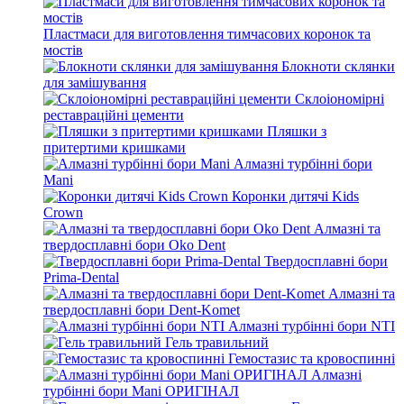
Пластмаси для виготовлення тимчасових коронок та
мостів
Блокноти склянки
для замішування
Склоіономірні
реставраційні цементи
Пляшки з
притертими кришками
Алмазні турбінні бори
Mani
Коронки дитячі Kids
Crown
Алмазні та
твердосплавні бори Oko Dent
Твердосплавні бори
Prima-Dental
Алмазні та
твердосплавні бори Dent-Komet
Алмазні турбінні бори NTI
Гель травильний
Гемостазис та кровоспинні
Алмазні
турбінні бори Mani ОРИГІНАЛ