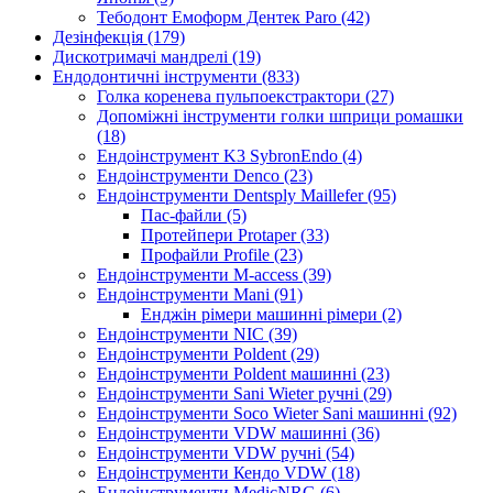
Тебодонт Емоформ Дентек Paro (42)
Дезінфекція (179)
Дискотримачі мандрелі (19)
Ендодонтичні інструменти (833)
Голка коренева пульпоекстрактори (27)
Допоміжні інструменти голки шприци ромашки
(18)
Ендоінструмент K3 SybronEndo (4)
Ендоінструменти Denco (23)
Ендоінструменти Dentsply Maillefer (95)
Пас-файли (5)
Протейпери Protaper (33)
Профайли Profile (23)
Ендоінструменти M-access (39)
Ендоінструменти Mani (91)
Енджін рімери машинні рімери (2)
Ендоінструменти NIC (39)
Ендоінструменти Poldent (29)
Ендоінструменти Poldent машинні (23)
Ендоінструменти Sani Wieter ручні (29)
Ендоінструменти Soco Wieter Sani машинні (92)
Ендоінструменти VDW машинні (36)
Ендоінструменти VDW ручні (54)
Ендоінструменти Кендо VDW (18)
Ендоінструменти МedicNRG (6)