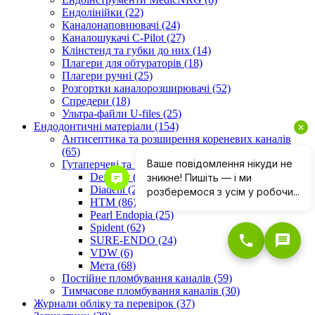
Ендолінійки (22)
Каналонаповнювачі (24)
Каналошукачі C-Pilot (27)
Клінстенд та губки до них (14)
Плагери для обтураторів (18)
Плагери ручні (25)
Розгортки каналорозширювачі (52)
Спредери (18)
Ультра-файли U-files (25)
Ендодонтичні матеріали (154)
Антисептика та розширення кореневих каналів
(65)
Гутаперчеві та паперові штифти (318)
Dentsply (20)
Diadent (25)
HTM (86)
Pearl Endopia (25)
Spident (62)
SURE-ENDO (24)
VDW (6)
Мета (68)
Постійне пломбування каналів (59)
Тимчасове пломбування каналів (30)
Журнали обліку та перевірок (37)