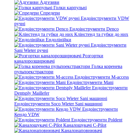
Адгезиви
Голки карпульні
Спредери
Ендоінструменти VDW
ручні
Ендоінструменти Denco
Клінстенд та губки до них
Ендолінійки
Ендоінструменти
Sani Wieter ручні
Розгортки
каналорозширювачі
Голка коренева
пульпоекстрактори
Ендоінструменти M-access
Ендоінструменти Mani
Ендоінструменти
Dentsply Maillefer
Ендоінструменти Soco Wieter Sani машинні
Ендоінструменти
Кендо VDW
Ендоінструменти Poldent
Каналошукачі C-Pilot
Каналонаповнювачі