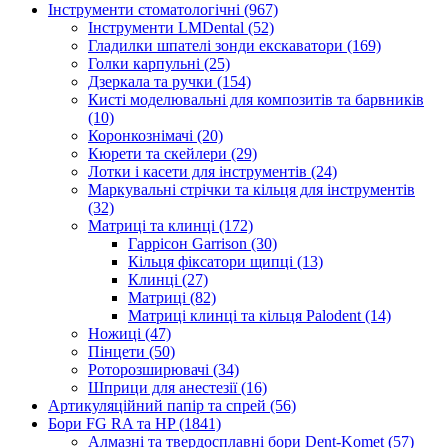
Інструменти стоматологічні (967)
Інструменти LMDental (52)
Гладилки шпателі зонди екскаватори (169)
Голки карпульні (25)
Дзеркала та ручки (154)
Кисті моделювальні для композитів та барвників
(10)
Коронкознімачі (20)
Кюрети та скейлери (29)
Лотки і касети для інструментів (24)
Маркувальні стрічки та кільця для інструментів
(32)
Матриці та клинці (172)
Гаррісон Garrison (30)
Кільця фіксатори щипці (13)
Клинці (27)
Матриці (82)
Матриці клинці та кільця Palodent (14)
Ножиці (47)
Пінцети (50)
Роторозширювачі (34)
Шприци для анестезії (16)
Артикуляційний папір та спрей (56)
Бори FG RA та HP (1841)
Алмазні та твердосплавні бори Dent-Komet (57)