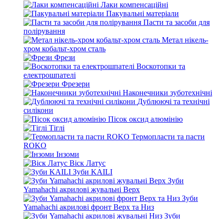
Лаки компенсаційні
Пакувальні матеріали
Пасти та засоби для
полірування
Метал нікель-
хром кобальт-хром сталь
Фрези
Воскотопки та
електрошпателі
Фрезери
Наконечники зуботехнічні
Дублюючі та технічні
силікони
Пісок оксид алюмінію
Тіглі
Термопласти та пасти
ROKO
Інзоми
Віск Латус
Зуби KAILI
Зуби
Yamahachi акрилові жувальні Верх
Зуби
Yamahachi акрилові фронт Верх та Низ
Зуби