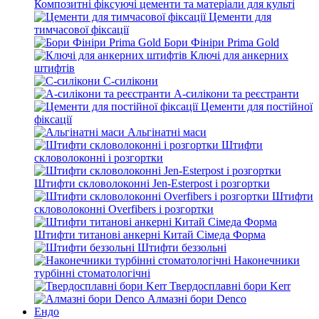
Композитні фіксуючі цементи та матеріали для культі
Цементи для
тимчасової фіксації
Бори Фініри Prima Gold
Ключі для анкерних
штифтів
С-силікони
А-силікони та реєстранти
Цементи для постійної
фіксації
Альгінатні маси
Штифти
скловолоконні і розгортки
Штифти скловолоконні Jen-Esterpost і розгортки
Штифти
скловолоконні Overfibers і розгортки
Штифти титанові анкерні Китай Сімеда Форма
Штифти беззольні
Наконечники
турбінні стоматологічні
Твердосплавні бори Kerr
Алмазні бори Denco
Ендо