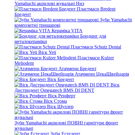
Yamahachi акрилові жувальні Низ
Пластмаси Bredent
Бредент
Зуби Yamahachi
композитні тришарові
Кераміка VITA
Бондинг для
металокераміки
Пластмаси Schutz Dental
Віск Yeti
Пластмаси Kulzer
Meliodent
Атачмени Бредент
Атачмени ЦекаШвейцарія
Віск Бредент
Віск
Дистридент Omegatech BMS DI DENT
Віск Ренферт
Віск Стома
Віск Шуллер
Зуби Yamahachi акрилові ПОВНІ гарнітури фронт
жувальні
Зуби Естедент