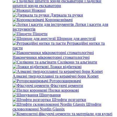
Гладилки
шпателі зонди екскаватори
Ножиці
Дзеркала та ручки
Коронкознімачі
Лотки і касети для
інструментів
Пінцети
Шприци для анестезії
Ретракційні нитки та
пасти
Наконечники мікромоторні стоматологічні
Силікони та альгінати
Ложки відбиткові
Алмазні твердосплавні та керамічні бори Komet
Роторозширювачі
Фіксуючі цементи
Пилки коронкові
Шинування
Штифти розгортки
Штифти
скловолоконні Nordin Glassix