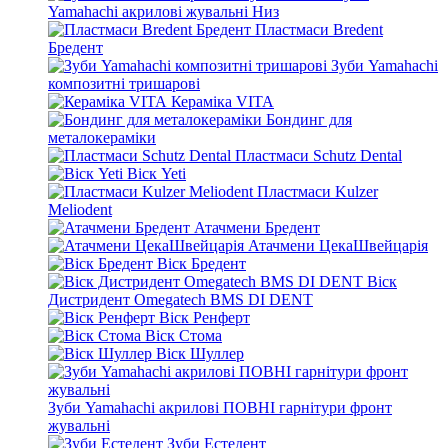
Yamahachi акрилові жувальні Низ
Пластмаси Bredent
Бредент
Зуби Yamahachi
композитні тришарові
Кераміка VITA
Бондинг для
металокераміки
Пластмаси Schutz Dental
Віск Yeti
Пластмаси Kulzer
Meliodent
Атачмени Бредент
Атачмени ЦекаШвейцарія
Віск Бредент
Віск
Дистридент Omegatech BMS DI DENT
Віск Ренферт
Віск Стома
Віск Шуллер
Зуби Yamahachi акрилові ПОВНІ гарнітури фронт
жувальні
Зуби Естедент