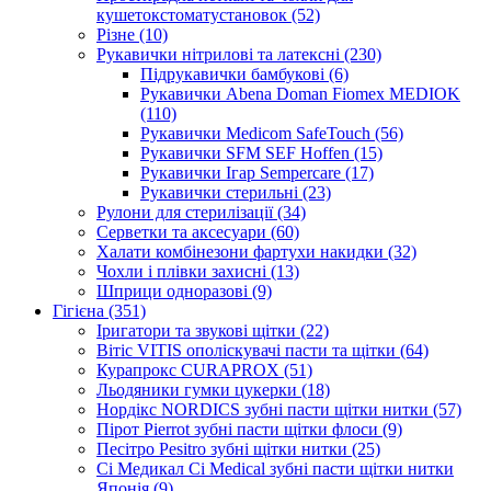
кушетокстоматустановок (52)
Різне (10)
Рукавички нітрилові та латексні (230)
Підрукавички бамбукові (6)
Рукавички Abena Doman Fiomex MEDIOK
(110)
Рукавички Medicom SafeTouch (56)
Рукавички SFM SEF Hoffen (15)
Рукавички Ігар Sempercare (17)
Рукавички стерильні (23)
Рулони для стерилізації (34)
Серветки та аксесуари (60)
Халати комбінезони фартухи накидки (32)
Чохли і плівки захисні (13)
Шприци одноразові (9)
Гігієна (351)
Іригатори та звукові щітки (22)
Вітіс VITIS ополіскувачі пасти та щітки (64)
Курапрокс CURAPROX (51)
Льодяники гумки цукерки (18)
Нордікс NORDICS зубні пасти щітки нитки (57)
Пірот Pierrot зубні пасти щітки флоси (9)
Песітро Pesitro зубні щітки нитки (25)
Сі Медикал Ci Medical зубні пасти щітки нитки
Японія (9)