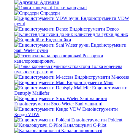
Адгезиви
Голки карпульні
Спредери
Ендоінструменти VDW
ручні
Ендоінструменти Denco
Клінстенд та губки до них
Ендолінійки
Ендоінструменти
Sani Wieter ручні
Розгортки
каналорозширювачі
Голка коренева
пульпоекстрактори
Ендоінструменти M-access
Ендоінструменти Mani
Ендоінструменти
Dentsply Maillefer
Ендоінструменти Soco Wieter Sani машинні
Ендоінструменти
Кендо VDW
Ендоінструменти Poldent
Каналошукачі C-Pilot
Каналонаповнювачі