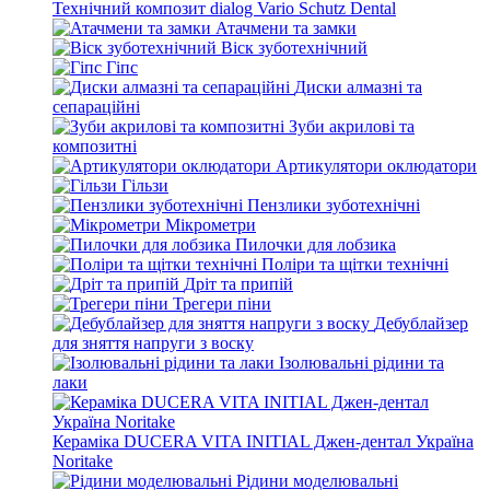
Технічний композит dialog Vario Schutz Dental
Атачмени та замки
Віск зуботехнічний
Гіпс
Диски алмазні та
сепараційні
Зуби акрилові та
композитні
Артикулятори оклюдатори
Гільзи
Пензлики зуботехнічні
Мікрометри
Пилочки для лобзика
Поліри та щітки технічні
Дріт та припій
Трегери піни
Дебублайзер
для зняття напруги з воску
Ізолювальні рідини та
лаки
Кераміка DUCERA VITA INITIAL Джен-дентал Україна
Noritake
Рідини моделювальні