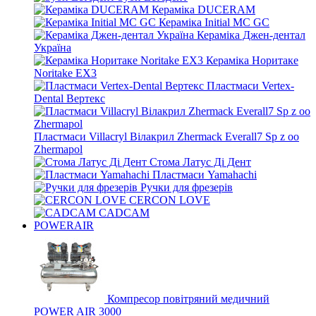
Кераміка DUCERAM
Кераміка Initial MC GC
Кераміка Джен-дентал
Україна
Кераміка Норитаке
Noritake EX3
Пластмаси Vertex-
Dental Вертекс
Пластмаси Villacryl Вілакрил Zhermack Everall7 Sp z oo
Zhermapol
Стома Латус Ді Дент
Пластмаси Yamahachi
Ручки для фрезерів
CERCON LOVE
CADCAM
POWERAIR
Компресор повітряний медичний
POWER AIR 3000