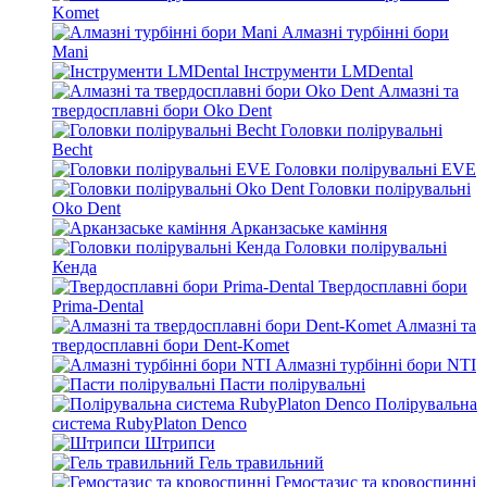
Komet
Алмазні турбінні бори
Mani
Інструменти LMDental
Алмазні та
твердосплавні бори Oko Dent
Головки полірувальні
Becht
Головки полірувальні EVE
Головки полірувальні
Oko Dent
Арканзаське каміння
Головки полірувальні
Кенда
Твердосплавні бори
Prima-Dental
Алмазні та
твердосплавні бори Dent-Komet
Алмазні турбінні бори NTI
Пасти полірувальні
Полірувальна
система RubyPlaton Denco
Штрипси
Гель травильний
Гемостазис та кровоспинні