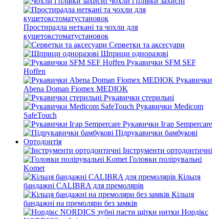
Чохли і плівки захисні
Простирадла неткані та чохли для
кушетокстоматустановок
Серветки та аксесуари
Шприци одноразові
Рукавички SFM SEF
Hoffen
Рукавички
Abena Doman Fiomex MEDIOK
Рукавички стерильні
Рукавички Medicom
SafeTouch
Рукавички Ігар Sempercare
Підрукавички бамбукові
Ортодонтія
Інструменти ортодонтичні
Головки полірувальні
Komet
Кільця
бандажні CALIBRA для премолярів
Кільця
бандажні на премоляри без замків
Нордікс