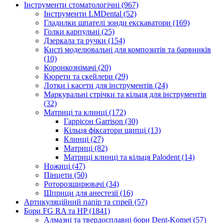
Інструменти стоматологічні (967)
Інструменти LMDental (52)
Гладилки шпателі зонди екскаватори (169)
Голки карпульні (25)
Дзеркала та ручки (154)
Кисті моделювальні для композитів та барвників
(10)
Коронкознімачі (20)
Кюрети та скейлери (29)
Лотки і касети для інструментів (24)
Маркувальні стрічки та кільця для інструментів
(32)
Матриці та клинці (172)
Гаррісон Garrison (30)
Кільця фіксатори щипці (13)
Клинці (27)
Матриці (82)
Матриці клинці та кільця Palodent (14)
Ножиці (47)
Пінцети (50)
Роторозширювачі (34)
Шприци для анестезії (16)
Артикуляційний папір та спрей (57)
Бори FG RA та HP (1841)
Алмазні та твердосплавні бори Dent-Komet (57)