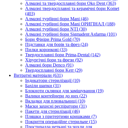
Алмазні та твердосплавні бори Oko Dent (363)
Алмазні твердосплавні та керамічні бори Komet
(403)
Алмазні турбінні бори Mani (46)
Алмазні турбінні бори Mani ОРИГІНАЛ (188)
Алмазні турбінні бори NTI (30)
Алмазні турбінні бори Sigmadent Asfarma (101)
Бори Фініри Prima Gold (70)
Підставки для борів та фрез (24)
Пилки коронкові (33)
Твердосплавні бори Prima-Dental (142)
Хірургічні бори та фрези (92)
Алмазні бори Denco (91)
Твердосплавні бори Kerr (29)
Витратні матеріали (631)
Індикатори стерилізації (10)
Бахіли шапки (31)
Блокноти склянки для замішування (19)
Валики контейнери до них (22)
Вкладки для плювальниці (10)
Маски захисні респіратори (31)
Пакети для стерилізації (46)
Пляшки з притертими кришками (7)
Покриття операційне стерильне (15)
Простирадла неткані та чохли для