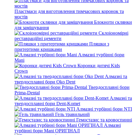
Пластмаси для виготовлення тимчасових коронок та
мостів
Блокноти склянки
для замішування
Склоіономірні
реставраційні цементи
Пляшки з
притертими кришками
Алмазні турбінні бори
Mani
Коронки дитячі Kids
Crown
Алмазні та
твердосплавні бори Oko Dent
Твердосплавні бори
Prima-Dental
Алмазні та
твердосплавні бори Dent-Komet
Алмазні турбінні бори NTI
Гель травильний
Гемостазис та кровоспинні
Алмазні
турбінні бори Mani ОРИГІНАЛ