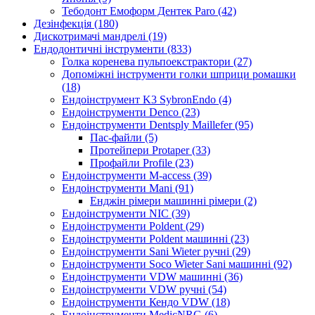
Тебодонт Емоформ Дентек Paro (42)
Дезінфекція (180)
Дискотримачі мандрелі (19)
Ендодонтичні інструменти (833)
Голка коренева пульпоекстрактори (27)
Допоміжні інструменти голки шприци ромашки
(18)
Ендоінструмент K3 SybronEndo (4)
Ендоінструменти Denco (23)
Ендоінструменти Dentsply Maillefer (95)
Пас-файли (5)
Протейпери Protaper (33)
Профайли Profile (23)
Ендоінструменти M-access (39)
Ендоінструменти Mani (91)
Енджін рімери машинні рімери (2)
Ендоінструменти NIC (39)
Ендоінструменти Poldent (29)
Ендоінструменти Poldent машинні (23)
Ендоінструменти Sani Wieter ручні (29)
Ендоінструменти Soco Wieter Sani машинні (92)
Ендоінструменти VDW машинні (36)
Ендоінструменти VDW ручні (54)
Ендоінструменти Кендо VDW (18)
Ендоінструменти МedicNRG (6)