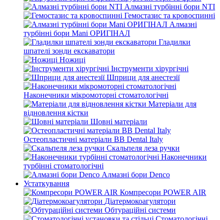
Алмазні турбінні бори NTI
Гемостазис та кровоспинні
Алмазні
турбінні бори Mani ОРИГІНАЛ
Гладилки
шпателі зонди екскаватори
Ножиці
Інструменти хірургічні
Шприци для анестезії
Наконечники мікромоторні стоматологічні
Матеріали для
відновлення кістки
Шовні матеріали
Остеопластичні матеріали BB Dental Italy
Скальпеля леза ручки
Наконечники
турбінні стоматологічні
Алмазні бори Denco
Устаткування
Компресори POWER AIR
Діатермокоагулятори
Обтураційні системи
Стоматологічні