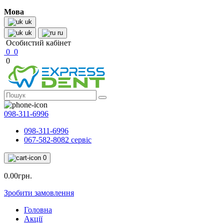
Мова
uk
uk
ru
Особистий кабінет
0
0
0
098-311-6996
098-311-6996
067-582-8082 сервіс
0
0.00грн.
Зробити замовлення
Головна
Акції