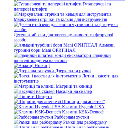
Гутаперчеві та
паперові штифти
Маркувальні стрічки та кільця для інструментів
Десенситайзери для зняття чутливості та фторуючі
засоби
Алмазні
турбінні бори Mani ОРИГІНАЛ
Гладилки
шпателі зонди екскаватори
Ножиці
Дзеркала та ручки
Лотки і касети для
інструментів
Матриці та клинці
Насадки на скалер
Пінцети
Шприци для анестезії
Клампи Hygenic USA
Клампи KSK-Dentech
Раббердам хустки
Рамки для раббердаму
Щипці для раббердаму