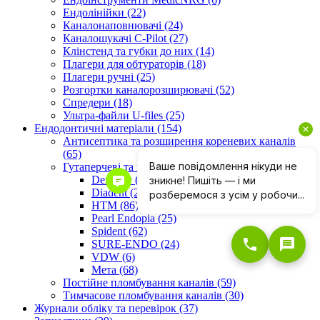
Ендолінійки (22)
Каналонаповнювачі (24)
Каналошукачі C-Pilot (27)
Клінстенд та губки до них (14)
Плагери для обтураторів (18)
Плагери ручні (25)
Розгортки каналорозширювачі (52)
Спредери (18)
Ультра-файли U-files (25)
Ендодонтичні матеріали (154)
Антисептика та розширення кореневих каналів
(65)
Гутаперчеві та паперові штифти (318)
Dentsply (20)
Diadent (25)
HTM (86)
Pearl Endopia (25)
Spident (62)
SURE-ENDO (24)
VDW (6)
Мета (68)
Постійне пломбування каналів (59)
Тимчасове пломбування каналів (30)
Журнали обліку та перевірок (37)