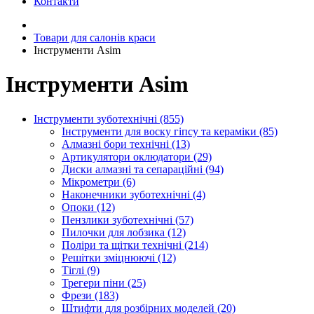
Контакти
Товари для салонів краси
Інструменти Asim
Інструменти Asim
Інструменти зуботехнічні (855)
Інструменти для воску гіпсу та кераміки (85)
Алмазні бори технічні (13)
Артикулятори оклюдатори (29)
Диски алмазні та сепараційні (94)
Мікрометри (6)
Наконечники зуботехнічні (4)
Опоки (12)
Пензлики зуботехнічні (57)
Пилочки для лобзика (12)
Поліри та щітки технічні (214)
Решітки зміцнюючі (12)
Тіглі (9)
Трегери піни (25)
Фрези (183)
Штифти для розбірних моделей (20)