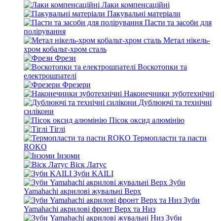
Лаки компенсаційні
Пакувальні матеріали
Пасти та засоби для
полірування
Метал нікель-
хром кобальт-хром сталь
Фрези
Воскотопки та
електрошпателі
Фрезери
Наконечники зуботехнічні
Дублюючі та технічні
силікони
Пісок оксид алюмінію
Тіглі
Термопласти та пасти
ROKO
Інзоми
Віск Латус
Зуби KAILI
Зуби
Yamahachi акрилові жувальні Верх
Зуби
Yamahachi акрилові фронт Верх та Низ
Зуби