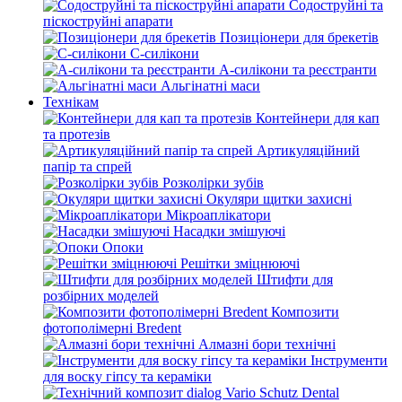
Содоструйні та
піскоструйні апарати
Позиціонери для брекетів
С-силікони
А-силікони та реєстранти
Альгінатні маси
Технікам
Контейнери для кап
та протезів
Артикуляційний
папір та спрей
Розколірки зубів
Окуляри щитки захисні
Мікроаплікатори
Насадки змішуючі
Опоки
Решітки зміцнюючі
Штифти для
розбірних моделей
Композити
фотополімерні Bredent
Алмазні бори технічні
Інструменти
для воску гіпсу та кераміки