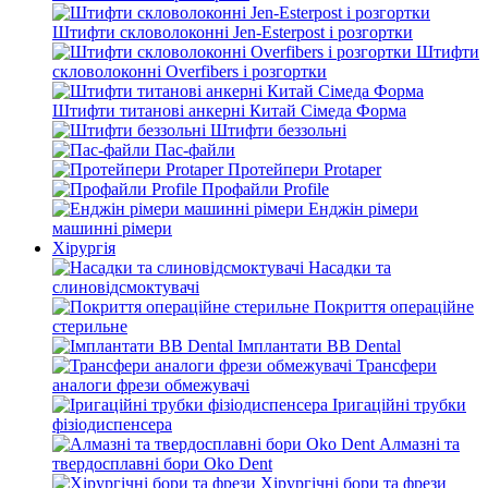
Штифти скловолоконні Jen-Esterpost і розгортки
Штифти
скловолоконні Overfibers і розгортки
Штифти титанові анкерні Китай Сімеда Форма
Штифти беззольні
Пас-файли
Протейпери Protaper
Профайли Profile
Енджін рімери
машинні рімери
Хірургія
Насадки та
слиновідсмоктувачі
Покриття операційне
стерильне
Імплантати BB Dental
Трансфери
аналоги фрези обмежувачі
Іригаційні трубки
фізіодиспенсера
Алмазні та
твердосплавні бори Oko Dent
Хірургічні бори та фрези