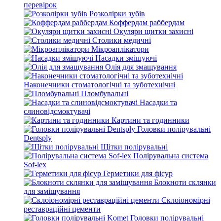
перевірок
Розколірки зубів
Коффердам раббердам
Окуляри щитки захисні
Столики медичні
Мікроаплікатори
Насадки змішуючі
Олія для змащування
Наконечники стоматологічні та зуботехнічні
Пломбувальні
Насадки та
слиновідсмоктувачі
Картини та годинники
Головки полірувальні
Dentsply
Щітки полірувальні
Полірувальна система
Sof-lex
Герметики для фісур
Блокноти склянки
для замішування
Склоіономірні
реставраційні цементи
Головки полірувальні