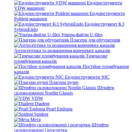
Ендоінструменти
VDW машинні
Ендоінструменти
Poldent машинні
Ендоінструмент K3
SybronEndo
Ультра-файли U-files
Плагери для обтураторів
Антисептика та розширення кореневих каналів
Тимчасове
пломбування каналів
Постійне пломбування
каналів
Ендоінструменти NIC
Плагери ручні
Штифти
скловолоконні Nordin Glassix
VDW
Diadent
Pearl Endopia
Spident
Мета
Штифти
скловолоконні і розгортки