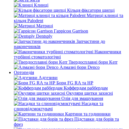
Клинці
Кільця фіксатори щипці
Матриці клинці та
кільця Palodent
Матриці
Гаррісон Garrison
Dentsply
Запчастини до
наконечників
Наконечники
турбінні стоматологічні
Твердосплавні бори Kerr
Алмазні бори Denco
Ортопедія
Адгезиви
Бори FG RA та HP
Коффердам раббердам
Окуляри щитки захисні
Олія для змащування
Насадки та
слиновідсмоктувачі
Картини та годинники
Підставки для борів та
фрез