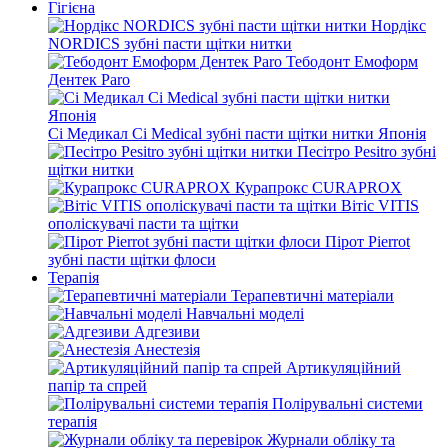
Гігієна
Нордікс
NORDICS зубні пасти щітки нитки
Тебодонт Емоформ
Дентек Paro
Сі Медикал Ci Medical зубні пасти щітки нитки Японія
Песітро Pesitro зубні
щітки нитки
Курапрокс CURAPROX
Вітіс VITIS
ополіскувачі пасти та щітки
Пірот Pierrot
зубні пасти щітки флоси
Терапія
Терапевтичні матеріали
Навчальні моделі
Адгезиви
Анестезія
Артикуляційний
папір та спрей
Полірувальні системи
терапія
Журнали обліку та