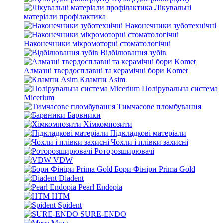
Лікувальні
матеріали профілактика
Наконечники зуботехнічні
Наконечники мікромоторні стоматологічні
Відбілювання зубів
Алмазні твердосплавні та керамічні бори Komet
Клампи Asim
Полірувальна система
Micerium
Тимчасове пломбування
Барвники
Хімкомпозити
Підкладкові матеріали
Чохли і плівки захисні
Роторозширювачі
VDW
Бори Фініри Prima Gold
Diadent
Pearl Endopia
HTM
Spident
SURE-ENDO
Мета