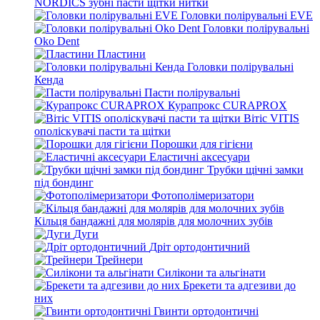
NORDICS зубні пасти щітки нитки
Головки полірувальні EVE
Головки полірувальні
Oko Dent
Пластини
Головки полірувальні
Кенда
Пасти полірувальні
Курапрокс CURAPROX
Вітіс VITIS
ополіскувачі пасти та щітки
Порошки для гігієни
Еластичні аксесуари
Трубки щічні замки
під бондинг
Фотополімеризатори
Кільця бандажні для молярів для молочних зубів
Дуги
Дріт ортодонтичний
Трейнери
Силікони та альгінати
Брекети та адгезиви до
них
Гвинти ортодонтичні