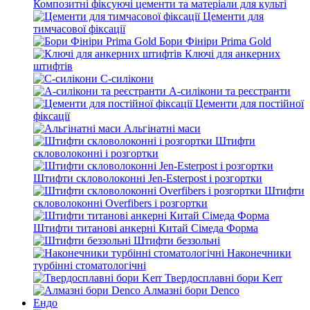
Композитні фіксуючі цементи та матеріали для культі
Цементи для
тимчасової фіксації
Бори Фініри Prima Gold
Ключі для анкерних
штифтів
С-силікони
А-силікони та реєстранти
Цементи для постійної
фіксації
Альгінатні маси
Штифти
скловолоконні і розгортки
Штифти скловолоконні Jen-Esterpost і розгортки
Штифти
скловолоконні Overfibers і розгортки
Штифти титанові анкерні Китай Сімеда Форма
Штифти беззольні
Наконечники
турбінні стоматологічні
Твердосплавні бори Kerr
Алмазні бори Denco
Ендо