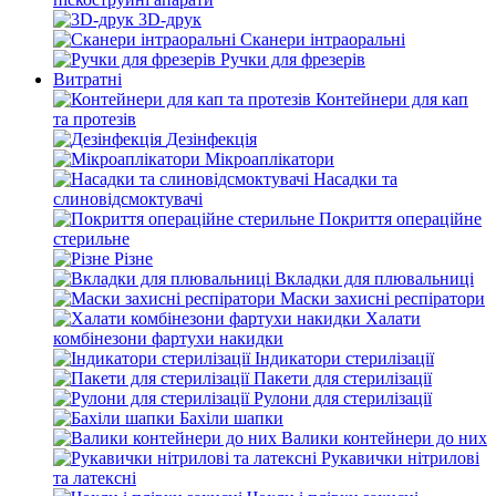
3D-друк
Сканери інтраоральні
Ручки для фрезерів
Витратні
Контейнери для кап
та протезів
Дезінфекція
Мікроаплікатори
Насадки та
слиновідсмоктувачі
Покриття операційне
стерильне
Різне
Вкладки для плювальниці
Маски захисні респіратори
Халати
комбінезони фартухи накидки
Індикатори стерилізації
Пакети для стерилізації
Рулони для стерилізації
Бахіли шапки
Валики контейнери до них
Рукавички нітрилові
та латексні