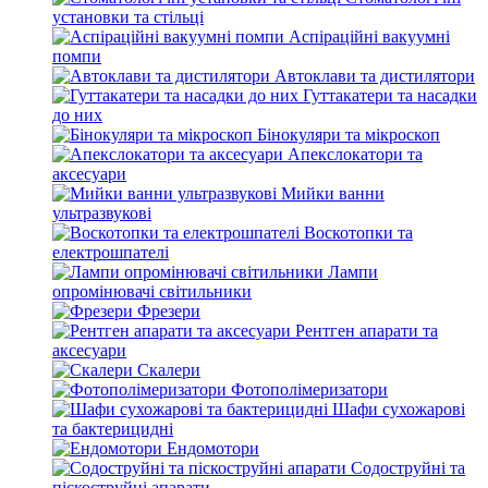
установки та стільці
Аспіраційні вакуумні
помпи
Автоклави та дистилятори
Гуттакатери та насадки
до них
Бінокуляри та мікроскоп
Апекслокатори та
аксесуари
Мийки ванни
ультразвукові
Воскотопки та
електрошпателі
Лампи
опромінювачі світильники
Фрезери
Рентген апарати та
аксесуари
Скалери
Фотополімеризатори
Шафи сухожарові
та бактерицидні
Ендомотори
Содоструйні та
піскоструйні апарати