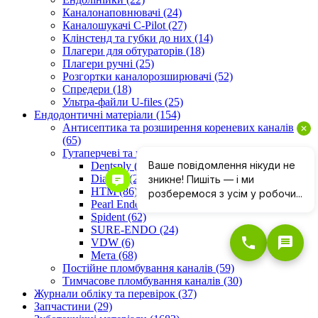
Каналонаповнювачі (24)
Каналошукачі C-Pilot (27)
Клінстенд та губки до них (14)
Плагери для обтураторів (18)
Плагери ручні (25)
Розгортки каналорозширювачі (52)
Спредери (18)
Ультра-файли U-files (25)
Ендодонтичні матеріали (154)
Антисептика та розширення кореневих каналів
(65)
Гутаперчеві та паперові штифти (318)
Dentsply (20)
Diadent (25)
HTM (86)
Pearl Endopia (25)
Spident (62)
SURE-ENDO (24)
VDW (6)
Мета (68)
Постійне пломбування каналів (59)
Тимчасове пломбування каналів (30)
Журнали обліку та перевірок (37)
Запчастини (29)