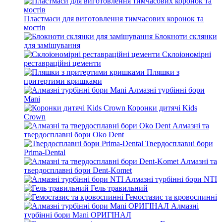
Пластмаси для виготовлення тимчасових коронок та
мостів
Блокноти склянки
для замішування
Склоіономірні
реставраційні цементи
Пляшки з
притертими кришками
Алмазні турбінні бори
Mani
Коронки дитячі Kids
Crown
Алмазні та
твердосплавні бори Oko Dent
Твердосплавні бори
Prima-Dental
Алмазні та
твердосплавні бори Dent-Komet
Алмазні турбінні бори NTI
Гель травильний
Гемостазис та кровоспинні
Алмазні
турбінні бори Mani ОРИГІНАЛ