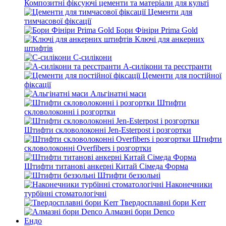
Композитні фіксуючі цементи та матеріали для культі
Цементи для
тимчасової фіксації
Бори Фініри Prima Gold
Ключі для анкерних
штифтів
С-силікони
А-силікони та реєстранти
Цементи для постійної
фіксації
Альгінатні маси
Штифти
скловолоконні і розгортки
Штифти скловолоконні Jen-Esterpost і розгортки
Штифти
скловолоконні Overfibers і розгортки
Штифти титанові анкерні Китай Сімеда Форма
Штифти беззольні
Наконечники
турбінні стоматологічні
Твердосплавні бори Kerr
Алмазні бори Denco
Ендо