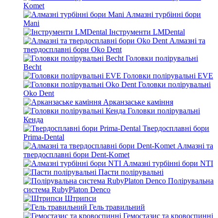
Komet
Алмазні турбінні бори
Mani
Інструменти LMDental
Алмазні та
твердосплавні бори Oko Dent
Головки полірувальні
Becht
Головки полірувальні EVE
Головки полірувальні
Oko Dent
Арканзаське каміння
Головки полірувальні
Кенда
Твердосплавні бори
Prima-Dental
Алмазні та
твердосплавні бори Dent-Komet
Алмазні турбінні бори NTI
Пасти полірувальні
Полірувальна
система RubyPlaton Denco
Штрипси
Гель травильний
Гемостазис та кровоспинні