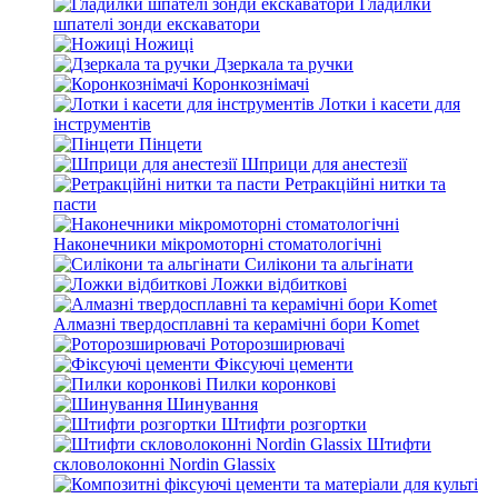
Гладилки
шпателі зонди екскаватори
Ножиці
Дзеркала та ручки
Коронкознімачі
Лотки і касети для
інструментів
Пінцети
Шприци для анестезії
Ретракційні нитки та
пасти
Наконечники мікромоторні стоматологічні
Силікони та альгінати
Ложки відбиткові
Алмазні твердосплавні та керамічні бори Komet
Роторозширювачі
Фіксуючі цементи
Пилки коронкові
Шинування
Штифти розгортки
Штифти
скловолоконні Nordin Glassix