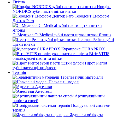
Гігієна
Нордікс
NORDICS зубні пасти щітки нитки
Тебодонт Емоформ
Дентек Paro
Сі Медикал Ci Medical зубні пасти щітки нитки Японія
Песітро Pesitro зубні
щітки нитки
Курапрокс CURAPROX
Вітіс VITIS
ополіскувачі пасти та щітки
Пірот Pierrot
зубні пасти щітки флоси
Терапія
Терапевтичні матеріали
Навчальні моделі
Адгезиви
Анестезія
Артикуляційний
папір та спрей
Полірувальні системи
терапія
Журнали обліку та