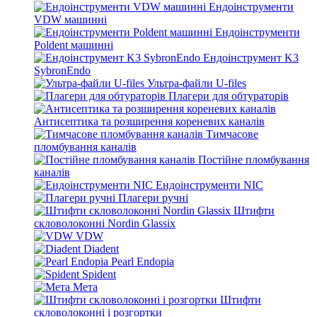
Ендоінструменти
VDW машинні
Ендоінструменти
Poldent машинні
Ендоінструмент K3
SybronEndo
Ультра-файли U-files
Плагери для обтураторів
Антисептика та розширення кореневих каналів
Тимчасове
пломбування каналів
Постійне пломбування
каналів
Ендоінструменти NIC
Плагери ручні
Штифти
скловолоконні Nordin Glassix
VDW
Diadent
Pearl Endopia
Spident
Мета
Штифти
скловолоконні і розгортки