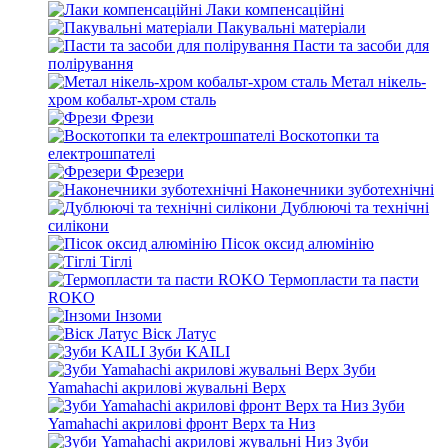
Лаки компенсаційні
Пакувальні матеріали
Пасти та засоби для
полірування
Метал нікель-
хром кобальт-хром сталь
Фрези
Воскотопки та
електрошпателі
Фрезери
Наконечники зуботехнічні
Дублюючі та технічні
силікони
Пісок оксид алюмінію
Тіглі
Термопласти та пасти
ROKO
Інзоми
Віск Латус
Зуби KAILI
Зуби
Yamahachi акрилові жувальні Верх
Зуби
Yamahachi акрилові фронт Верх та Низ
Зуби