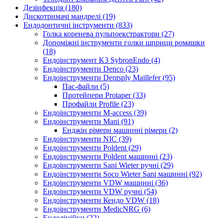
Дезінфекція (180)
Дискотримачі мандрелі (19)
Ендодонтичні інструменти (833)
Голка коренева пульпоекстрактори (27)
Допоміжні інструменти голки шприци ромашки
(18)
Ендоінструмент K3 SybronEndo (4)
Ендоінструменти Denco (23)
Ендоінструменти Dentsply Maillefer (95)
Пас-файли (5)
Протейпери Protaper (33)
Профайли Profile (23)
Ендоінструменти M-access (39)
Ендоінструменти Mani (91)
Енджін рімери машинні рімери (2)
Ендоінструменти NIC (39)
Ендоінструменти Poldent (29)
Ендоінструменти Poldent машинні (23)
Ендоінструменти Sani Wieter ручні (29)
Ендоінструменти Soco Wieter Sani машинні (92)
Ендоінструменти VDW машинні (36)
Ендоінструменти VDW ручні (54)
Ендоінструменти Кендо VDW (18)
Ендоінструменти МedicNRG (6)
Ендолінійки (22)