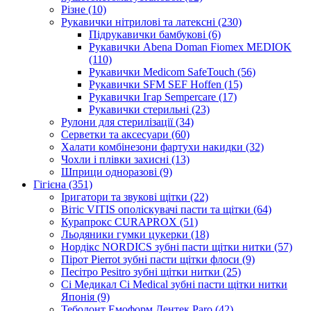
Різне (10)
Рукавички нітрилові та латексні (230)
Підрукавички бамбукові (6)
Рукавички Abena Doman Fiomex MEDIOK
(110)
Рукавички Medicom SafeTouch (56)
Рукавички SFM SEF Hoffen (15)
Рукавички Ігар Sempercare (17)
Рукавички стерильні (23)
Рулони для стерилізації (34)
Серветки та аксесуари (60)
Халати комбінезони фартухи накидки (32)
Чохли і плівки захисні (13)
Шприци одноразові (9)
Гігієна (351)
Іригатори та звукові щітки (22)
Вітіс VITIS ополіскувачі пасти та щітки (64)
Курапрокс CURAPROX (51)
Льодяники гумки цукерки (18)
Нордікс NORDICS зубні пасти щітки нитки (57)
Пірот Pierrot зубні пасти щітки флоси (9)
Песітро Pesitro зубні щітки нитки (25)
Сі Медикал Ci Medical зубні пасти щітки нитки
Японія (9)
Тебодонт Емоформ Дентек Paro (42)