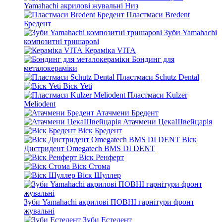
Yamahachi акрилові жувальні Низ
Пластмаси Bredent
Бредент
Зуби Yamahachi
композитні тришарові
Кераміка VITA
Бондинг для
металокераміки
Пластмаси Schutz Dental
Віск Yeti
Пластмаси Kulzer
Meliodent
Атачмени Бредент
Атачмени ЦекаШвейцарія
Віск Бредент
Віск
Дистридент Omegatech BMS DI DENT
Віск Ренферт
Віск Стома
Віск Шуллер
Зуби Yamahachi акрилові ПОВНІ гарнітури фронт
жувальні
Зуби Естедент