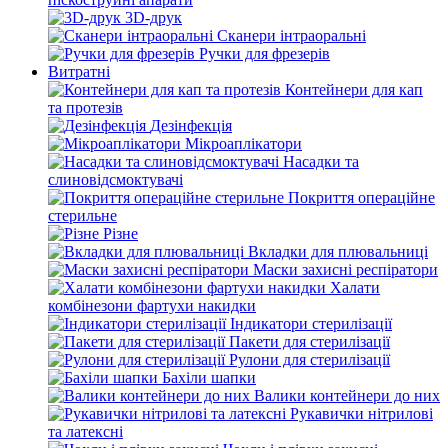
3D-друк
Сканери інтраоральні
Ручки для фрезерів
Витратні
Контейнери для кап
та протезів
Дезінфекція
Мікроаплікатори
Насадки та
слиновідсмоктувачі
Покриття операційне
стерильне
Різне
Вкладки для плювальниці
Маски захисні респіратори
Халати
комбінезони фартухи накидки
Індикатори стерилізації
Пакети для стерилізації
Рулони для стерилізації
Бахіли шапки
Валики контейнери до них
Рукавички нітрилові
та латексні