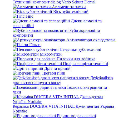
Технічний композит dialog Vario Schutz Dental
Атачмени та замки
Віск зуботехнічний
Гіпс
Диски алмазні та
сепараційні
Зуби акрилові та
композитні
Артикулятори оклюдатори
Гільзи
Пензлики зуботехнічні
Мікрометри
Пилочки для лобзика
Поліри та щітки технічні
Дріт та припій
Трегери піни
Дебублайзер
для зняття напруги з воску
Ізолювальні рідини та
лаки
Кераміка DUCERA VITA INITIAL Джен-дентал Україна
Noritake
Рідини моделювальні