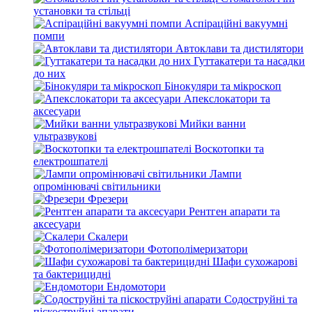
установки та стільці
Аспіраційні вакуумні
помпи
Автоклави та дистилятори
Гуттакатери та насадки
до них
Бінокуляри та мікроскоп
Апекслокатори та
аксесуари
Мийки ванни
ультразвукові
Воскотопки та
електрошпателі
Лампи
опромінювачі світильники
Фрезери
Рентген апарати та
аксесуари
Скалери
Фотополімеризатори
Шафи сухожарові
та бактерицидні
Ендомотори
Содоструйні та
піскоструйні апарати