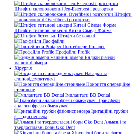
Штифти скловолоконні Jen-Esterpost і розгортки
Штифти
скловолоконні Overfibers і розгортки
Штифти титанові анкерні Китай Сімеда Форма
Штифти беззольні
Пас-файли
Протейпери Protaper
Профайли Profile
Енджін рімери
машинні рімери
Хірургія
Насадки та
слиновідсмоктувачі
Покриття операційне
стерильне
Імплантати BB Dental
Трансфери
аналоги фрези обмежувачі
Іригаційні трубки
фізіодиспенсера
Алмазні та
твердосплавні бори Oko Dent
Хірургічні бори та фрези