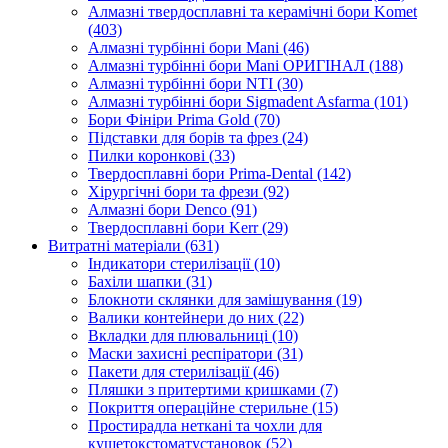
Алмазні твердосплавні та керамічні бори Komet
(403)
Алмазні турбінні бори Mani (46)
Алмазні турбінні бори Mani ОРИГІНАЛ (188)
Алмазні турбінні бори NTI (30)
Алмазні турбінні бори Sigmadent Asfarma (101)
Бори Фініри Prima Gold (70)
Підставки для борів та фрез (24)
Пилки коронкові (33)
Твердосплавні бори Prima-Dental (142)
Хірургічні бори та фрези (92)
Алмазні бори Denco (91)
Твердосплавні бори Kerr (29)
Витратні матеріали (631)
Індикатори стерилізації (10)
Бахіли шапки (31)
Блокноти склянки для замішування (19)
Валики контейнери до них (22)
Вкладки для плювальниці (10)
Маски захисні респіратори (31)
Пакети для стерилізації (46)
Пляшки з притертими кришками (7)
Покриття операційне стерильне (15)
Простирадла неткані та чохли для
кушетокстоматустановок (52)