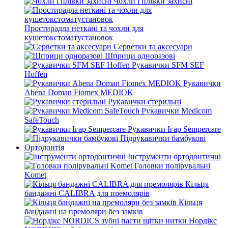
Чохли і плівки захисні
Простирадла неткані та чохли для
кушетокстоматустановок
Серветки та аксесуари
Шприци одноразові
Рукавички SFM SEF
Hoffen
Рукавички
Abena Doman Fiomex MEDIOK
Рукавички стерильні
Рукавички Medicom
SafeTouch
Рукавички Ігар Sempercare
Підрукавички бамбукові
Ортодонтія
Інструменти ортодонтичні
Головки полірувальні
Komet
Кільця
бандажні CALIBRA для премолярів
Кільця
бандажні на премоляри без замків
Нордікс