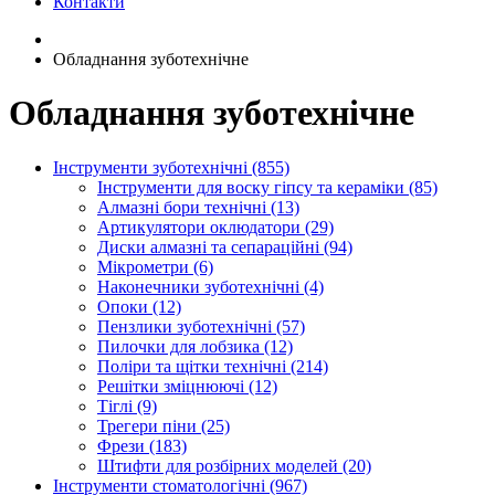
Контакти
Обладнання зуботехнічне
Обладнання зуботехнічне
Інструменти зуботехнічні (855)
Інструменти для воску гіпсу та кераміки (85)
Алмазні бори технічні (13)
Артикулятори оклюдатори (29)
Диски алмазні та сепараційні (94)
Мікрометри (6)
Наконечники зуботехнічні (4)
Опоки (12)
Пензлики зуботехнічні (57)
Пилочки для лобзика (12)
Поліри та щітки технічні (214)
Решітки зміцнюючі (12)
Тіглі (9)
Трегери піни (25)
Фрези (183)
Штифти для розбірних моделей (20)
Інструменти стоматологічні (967)