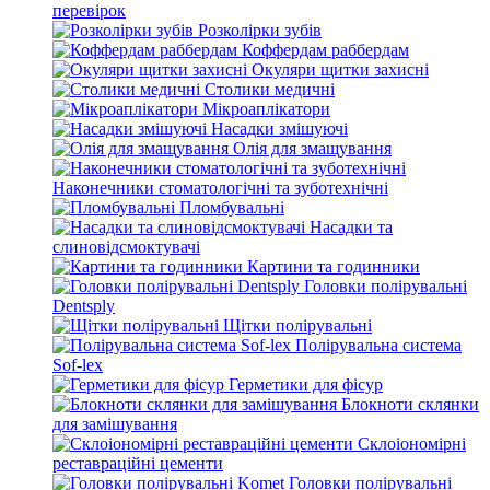
перевірок
Розколірки зубів
Коффердам раббердам
Окуляри щитки захисні
Столики медичні
Мікроаплікатори
Насадки змішуючі
Олія для змащування
Наконечники стоматологічні та зуботехнічні
Пломбувальні
Насадки та
слиновідсмоктувачі
Картини та годинники
Головки полірувальні
Dentsply
Щітки полірувальні
Полірувальна система
Sof-lex
Герметики для фісур
Блокноти склянки
для замішування
Склоіономірні
реставраційні цементи
Головки полірувальні