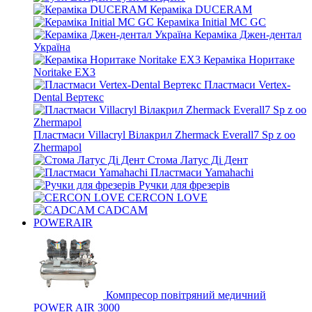
Кераміка DUCERAM
Кераміка Initial MC GC
Кераміка Джен-дентал
Україна
Кераміка Норитаке
Noritake EX3
Пластмаси Vertex-
Dental Вертекс
Пластмаси Villacryl Вілакрил Zhermack Everall7 Sp z oo
Zhermapol
Стома Латус Ді Дент
Пластмаси Yamahachi
Ручки для фрезерів
CERCON LOVE
CADCAM
POWERAIR
Компресор повітряний медичний
POWER AIR 3000