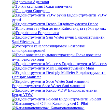
Адгезиви
Голки карпульні
Спредери
Ендоінструменти VDW
ручні
Ендоінструменти Denco
Клінстенд та губки до них
Ендолінійки
Ендоінструменти
Sani Wieter ручні
Розгортки
каналорозширювачі
Голка коренева
пульпоекстрактори
Ендоінструменти M-access
Ендоінструменти Mani
Ендоінструменти
Dentsply Maillefer
Ендоінструменти Soco Wieter Sani машинні
Ендоінструменти
Кендо VDW
Ендоінструменти Poldent
Каналошукачі C-Pilot
Каналонаповнювачі