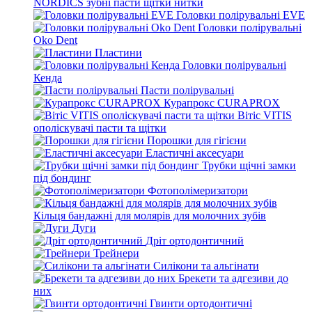
NORDICS зубні пасти щітки нитки
Головки полірувальні EVE
Головки полірувальні
Oko Dent
Пластини
Головки полірувальні
Кенда
Пасти полірувальні
Курапрокс CURAPROX
Вітіс VITIS
ополіскувачі пасти та щітки
Порошки для гігієни
Еластичні аксесуари
Трубки щічні замки
під бондинг
Фотополімеризатори
Кільця бандажні для молярів для молочних зубів
Дуги
Дріт ортодонтичний
Трейнери
Силікони та альгінати
Брекети та адгезиви до
них
Гвинти ортодонтичні