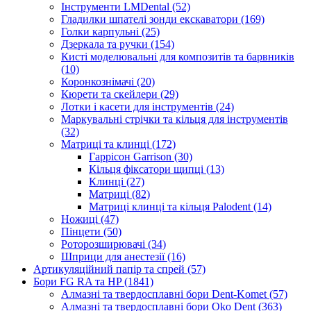
Інструменти LMDental (52)
Гладилки шпателі зонди екскаватори (169)
Голки карпульні (25)
Дзеркала та ручки (154)
Кисті моделювальні для композитів та барвників
(10)
Коронкознімачі (20)
Кюрети та скейлери (29)
Лотки і касети для інструментів (24)
Маркувальні стрічки та кільця для інструментів
(32)
Матриці та клинці (172)
Гаррісон Garrison (30)
Кільця фіксатори щипці (13)
Клинці (27)
Матриці (82)
Матриці клинці та кільця Palodent (14)
Ножиці (47)
Пінцети (50)
Роторозширювачі (34)
Шприци для анестезії (16)
Артикуляційний папір та спрей (57)
Бори FG RA та HP (1841)
Алмазні та твердосплавні бори Dent-Komet (57)
Алмазні та твердосплавні бори Oko Dent (363)