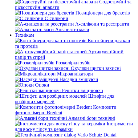
Содоструйні та
піскоструйні апарати
Позиціонери для брекетів
С-силікони
А-силікони та реєстранти
Альгінатні маси
Технікам
Контейнери для кап
та протезів
Артикуляційний
папір та спрей
Розколірки зубів
Окуляри щитки захисні
Мікроаплікатори
Насадки змішуючі
Опоки
Решітки зміцнюючі
Штифти для
розбірних моделей
Композити
фотополімерні Bredent
Алмазні бори технічні
Інструменти
для воску гіпсу та кераміки