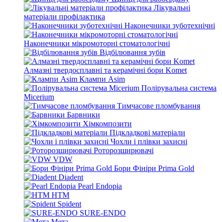
Лікувальні
матеріали профілактика
Наконечники зуботехнічні
Наконечники мікромоторні стоматологічні
Відбілювання зубів
Алмазні твердосплавні та керамічні бори Komet
Клампи Asim
Полірувальна система
Micerium
Тимчасове пломбування
Барвники
Хімкомпозити
Підкладкові матеріали
Чохли і плівки захисні
Роторозширювачі
VDW
Бори Фініри Prima Gold
Diadent
Pearl Endopia
HTM
Spident
SURE-ENDO
Мета