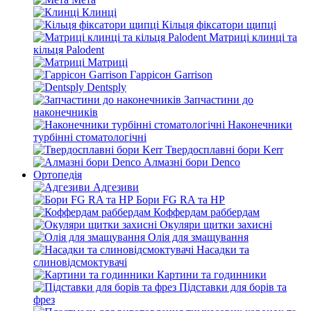
Клинці
Кільця фіксатори щипці
Матриці клинці та
кільця Palodent
Матриці
Гаррісон Garrison
Dentsply
Запчастини до
наконечників
Наконечники
турбінні стоматологічні
Твердосплавні бори Kerr
Алмазні бори Denco
Ортопедія
Адгезиви
Бори FG RA та HP
Коффердам раббердам
Окуляри щитки захисні
Олія для змащування
Насадки та
слиновідсмоктувачі
Картини та годинники
Підставки для борів та
фрез