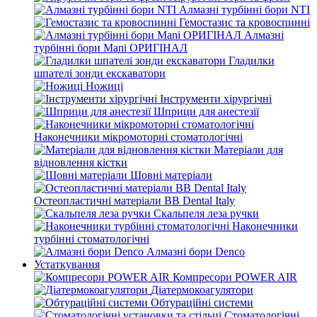
Алмазні турбінні бори NTI
Гемостазис та кровоспинні
Алмазні
турбінні бори Mani ОРИГІНАЛ
Гладилки
шпателі зонди екскаватори
Ножиці
Інструменти хірургічні
Шприци для анестезії
Наконечники мікромоторні стоматологічні
Матеріали для
відновлення кістки
Шовні матеріали
Остеопластичні матеріали BB Dental Italy
Скальпеля леза ручки
Наконечники
турбінні стоматологічні
Алмазні бори Denco
Устаткування
Компресори POWER AIR
Діатермокоагулятори
Обтураційні системи
Стоматологічні