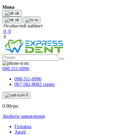
Мова
uk
uk
ru
Особистий кабінет
0
0
0
098-311-6996
098-311-6996
067-582-8082 сервіс
0
0.00грн.
Зробити замовлення
Головна
Акції