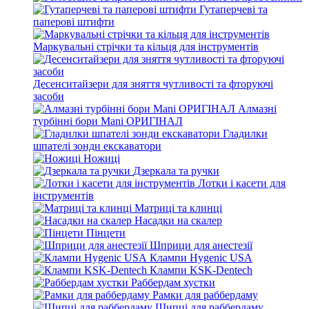
Гутаперчеві та
паперові штифти
Маркувальні стрічки та кільця для інструментів
Десенситайзери для зняття чутливості та фторуючі
засоби
Алмазні
турбінні бори Mani ОРИГІНАЛ
Гладилки
шпателі зонди екскаватори
Ножиці
Дзеркала та ручки
Лотки і касети для
інструментів
Матриці та клинці
Насадки на скалер
Пінцети
Шприци для анестезії
Клампи Hygenic USA
Клампи KSK-Dentech
Раббердам хустки
Рамки для раббердаму
Щипці для раббердаму