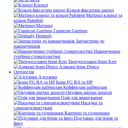
Клинці
Кільця фіксатори щипці
Матриці клинці та
кільця Palodent
Матриці
Гаррісон Garrison
Dentsply
Запчастини до
наконечників
Наконечники
турбінні стоматологічні
Твердосплавні бори Kerr
Алмазні бори Denco
Ортопедія
Адгезиви
Бори FG RA та HP
Коффердам раббердам
Окуляри щитки захисні
Олія для змащування
Насадки та
слиновідсмоктувачі
Картини та годинники
Підставки для борів та
фрез