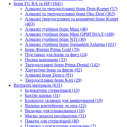
Бори FG RA та HP (1841)
Алмазні та твердосплавні бори Dent-Komet (57)
Алмазні та твердосплавні бори Oko Dent (363)
Алмазні твердосплавні та керамічні бори Komet
(403)
Алмазні турбінні бори Mani (46)
Алмазні турбінні бори Mani ОРИГІНАЛ (188)
Алмазні турбінні бори NTI (30)
Алмазні турбінні бори Sigmadent Asfarma (101)
Бори Фініри Prima Gold (70)
Підставки для борів та фрез (24)
Пилки коронкові (33)
Твердосплавні бори Prima-Dental (142)
Хірургічні бори та фрези (92)
Алмазні бори Denco (91)
Твердосплавні бори Kerr (29)
Витратні матеріали (631)
Індикатори стерилізації (10)
Бахіли шапки (31)
Блокноти склянки для замішування (19)
Валики контейнери до них (22)
Вкладки для плювальниці (10)
Маски захисні респіратори (31)
Пакети для стерилізації (46)
Пляшки з притертими кришками (7)