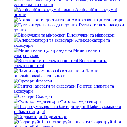
установки та стільці
Аспіраційні вакуумні
помпи
Автоклави та дистилятори
Гуттакатери та насадки
до них
Бінокуляри та мікроскоп
Апекслокатори та
аксесуари
Мийки ванни
ультразвукові
Воскотопки та
електрошпателі
Лампи
опромінювачі світильники
Фрезери
Рентген апарати та
аксесуари
Скалери
Фотополімеризатори
Шафи сухожарові
та бактерицидні
Ендомотори
Содоструйні та
піскоструйні апарати