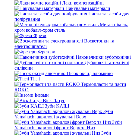
Лаки компенсаційні
Пакувальні матеріали
Пасти та засоби для
полірування
Метал нікель-
хром кобальт-хром сталь
Фрези
Воскотопки та
електрошпателі
Фрезери
Наконечники зуботехнічні
Дублюючі та технічні
силікони
Пісок оксид алюмінію
Тіглі
Термопласти та пасти
ROKO
Інзоми
Віск Латус
Зуби KAILI
Зуби
Yamahachi акрилові жувальні Верх
Зуби
Yamahachi акрилові фронт Верх та Низ
Зуби