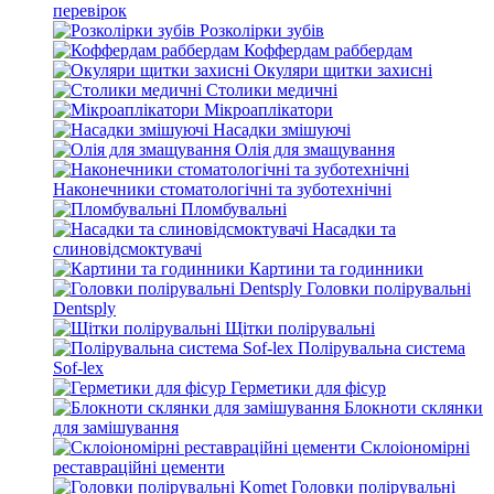
перевірок
Розколірки зубів
Коффердам раббердам
Окуляри щитки захисні
Столики медичні
Мікроаплікатори
Насадки змішуючі
Олія для змащування
Наконечники стоматологічні та зуботехнічні
Пломбувальні
Насадки та
слиновідсмоктувачі
Картини та годинники
Головки полірувальні
Dentsply
Щітки полірувальні
Полірувальна система
Sof-lex
Герметики для фісур
Блокноти склянки
для замішування
Склоіономірні
реставраційні цементи
Головки полірувальні