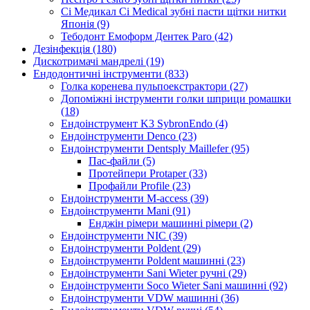
Сі Медикал Ci Medical зубні пасти щітки нитки
Японія (9)
Тебодонт Емоформ Дентек Paro (42)
Дезінфекція (180)
Дискотримачі мандрелі (19)
Ендодонтичні інструменти (833)
Голка коренева пульпоекстрактори (27)
Допоміжні інструменти голки шприци ромашки
(18)
Ендоінструмент K3 SybronEndo (4)
Ендоінструменти Denco (23)
Ендоінструменти Dentsply Maillefer (95)
Пас-файли (5)
Протейпери Protaper (33)
Профайли Profile (23)
Ендоінструменти M-access (39)
Ендоінструменти Mani (91)
Енджін рімери машинні рімери (2)
Ендоінструменти NIC (39)
Ендоінструменти Poldent (29)
Ендоінструменти Poldent машинні (23)
Ендоінструменти Sani Wieter ручні (29)
Ендоінструменти Soco Wieter Sani машинні (92)
Ендоінструменти VDW машинні (36)