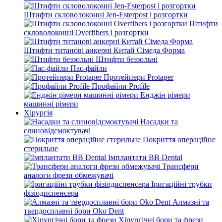
Штифти скловолоконні Jen-Esterpost і розгортки
Штифти
скловолоконні Overfibers і розгортки
Штифти титанові анкерні Китай Сімеда Форма
Штифти беззольні
Пас-файли
Протейпери Protaper
Профайли Profile
Енджін рімери
машинні рімери
Хірургія
Насадки та
слиновідсмоктувачі
Покриття операційне
стерильне
Імплантати BB Dental
Трансфери
аналоги фрези обмежувачі
Іригаційні трубки
фізіодиспенсера
Алмазні та
твердосплавні бори Oko Dent
Хірургічні бори та фрези