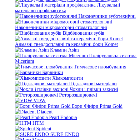
Лікувальні
матеріали профілактика
Наконечники зуботехнічні
Наконечники мікромоторні стоматологічні
Відбілювання зубів
Алмазні твердосплавні та керамічні бори Komet
Клампи Asim
Полірувальна система
Micerium
Тимчасове пломбування
Барвники
Хімкомпозити
Підкладкові матеріали
Чохли і плівки захисні
Роторозширювачі
VDW
Бори Фініри Prima Gold
Diadent
Pearl Endopia
HTM
Spident
SURE-ENDO
Мета