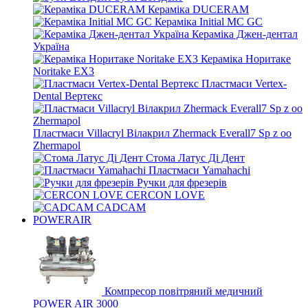
Кераміка DUCERAM
Кераміка Initial MC GC
Кераміка Джен-дентал
Україна
Кераміка Норитаке
Noritake EX3
Пластмаси Vertex-
Dental Вертекс
Пластмаси Villacryl Вілакрил Zhermack Everall7 Sp z oo
Zhermapol
Стома Латус Ді Дент
Пластмаси Yamahachi
Ручки для фрезерів
CERCON LOVE
CADCAM
POWERAIR
Компресор повітряний медичний
POWER AIR 3000