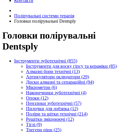
Контакти
Полірувальні системи терапія
Головки полірувальні Dentsply
Головки полірувальні
Dentsply
Інструменти зуботехнічні (855)
Інструменти для воску гіпсу та кераміки (85)
Алмазні бори технічні (13)
Артикулятори оклюдатори (29)
Диски алмазні та сепараційні (94)
Мікрометри (6)
Наконечники зуботехнічні (4)
Опоки (12)
Пензлики зуботехнічні (57)
Пилочки для лобзика (12)
Поліри та щітки технічні (214)
Решітки зміцнюючі (12)
Тіглі (9)
Трегери піни (25)