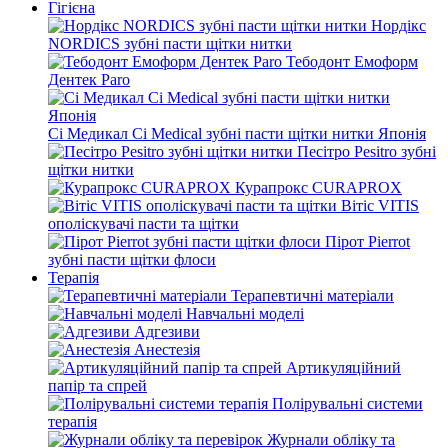
Гігієна
Нордікс
NORDICS зубні пасти щітки нитки
Тебодонт Емоформ
Дентек Paro
Сі Медикал Ci Medical зубні пасти щітки нитки Японія
Песітро Pesitro зубні
щітки нитки
Курапрокс CURAPROX
Вітіс VITIS
ополіскувачі пасти та щітки
Пірот Pierrot
зубні пасти щітки флоси
Терапія
Терапевтичні матеріали
Навчальні моделі
Адгезиви
Анестезія
Артикуляційний
папір та спрей
Полірувальні системи
терапія
Журнали обліку та