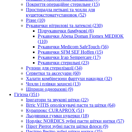
Покриття операційне стерильне (15)
Простирадла неткані та чохли для
кушетокстоматустановок (52)
Різне (10)
Рукавички нітрилові та латексні (230)
Підрукавички бамбукові (6)
Рукавички Abena Doman Fiomex MEDIOK
(110)
Рукавички Medicom SafeTouch (56)
Рукавички SFM SEF Hoffen (15)
Рукавички Ігар Sempercare (17)
Рукавички стерильні (23)
Рулони для стерилізації (34)
Серветки та аксесуари (60)
Халати комбінезони фартухи накидки (32)
Чохли і плівки захисні (13)
Шприци одноразові (9)
Гігієна (351)
Іригатори та звукові щітки (22)
Вітіс VITIS ополіскувачі пасти та щітки (64)
Курапрокс CURAPROX (51)
Льодяники гумки цукерки (18)
Нордікс NORDICS зубні пасти щітки нитки (57)
Пірот Pierrot зубні пасти щітки флоси (9)
Песітро Pesitro зубні щітки нитки (25)