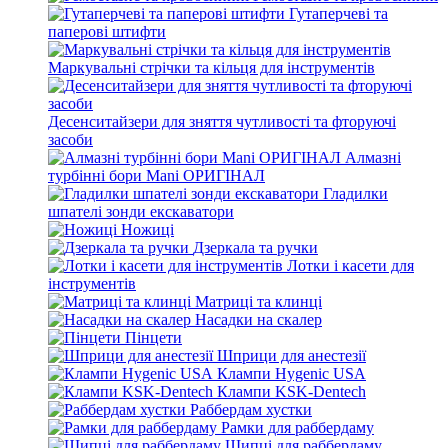
Гутаперчеві та
паперові штифти
Маркувальні стрічки та кільця для інструментів
Десенситайзери для зняття чутливості та фторуючі
засоби
Алмазні
турбінні бори Mani ОРИГІНАЛ
Гладилки
шпателі зонди екскаватори
Ножиці
Дзеркала та ручки
Лотки і касети для
інструментів
Матриці та клинці
Насадки на скалер
Пінцети
Шприци для анестезії
Клампи Hygenic USA
Клампи KSK-Dentech
Раббердам хустки
Рамки для раббердаму
Щипці для раббердаму