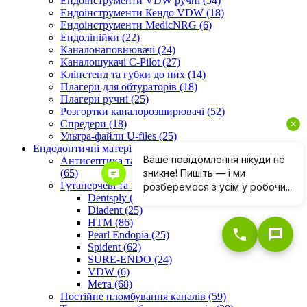
Ендоінструменти VDW ручні (54)
Ендоінструменти Кендо VDW (18)
Ендоінструменти МedicNRG (6)
Ендолінійки (22)
Каналонаповнювачі (24)
Каналошукачі C-Pilot (27)
Клінстенд та губки до них (14)
Плагери для обтураторів (18)
Плагери ручні (25)
Розгортки каналорозширювачі (52)
Спредери (18)
Ультра-файли U-files (25)
Ендодонтичні матеріали (154)
Антисептика та розширення кореневих каналів
(65)
Гутаперчеві та паперові штифти (318)
Dentsply (20)
Diadent (25)
HTM (86)
Pearl Endopia (25)
Spident (62)
SURE-ENDO (24)
VDW (6)
Мета (68)
Постійне пломбування каналів (59)