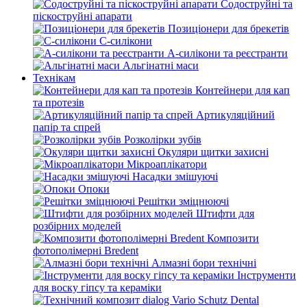
Содоструйні та
піскоструйні апарати
Позиціонери для брекетів
С-силікони
А-силікони та реєстранти
Альгінатні маси
Технікам
Контейнери для кап
та протезів
Артикуляційний
папір та спрей
Розколірки зубів
Окуляри щитки захисні
Мікроаплікатори
Насадки змішуючі
Опоки
Решітки зміцнюючі
Штифти для
розбірних моделей
Композити
фотополімерні Bredent
Алмазні бори технічні
Інструменти
для воску гіпсу та кераміки