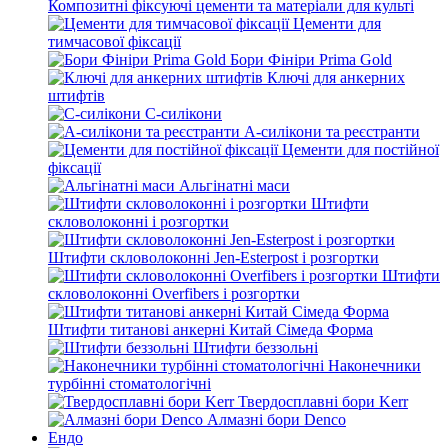
Композитні фіксуючі цементи та матеріали для культі
Цементи для
тимчасової фіксації
Бори Фініри Prima Gold
Ключі для анкерних
штифтів
С-силікони
А-силікони та реєстранти
Цементи для постійної
фіксації
Альгінатні маси
Штифти
скловолоконні і розгортки
Штифти скловолоконні Jen-Esterpost і розгортки
Штифти
скловолоконні Overfibers і розгортки
Штифти титанові анкерні Китай Сімеда Форма
Штифти беззольні
Наконечники
турбінні стоматологічні
Твердосплавні бори Kerr
Алмазні бори Denco
Ендо