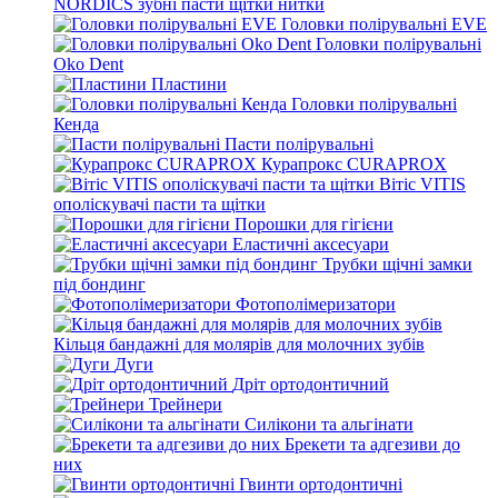
NORDICS зубні пасти щітки нитки
Головки полірувальні EVE
Головки полірувальні
Oko Dent
Пластини
Головки полірувальні
Кенда
Пасти полірувальні
Курапрокс CURAPROX
Вітіс VITIS
ополіскувачі пасти та щітки
Порошки для гігієни
Еластичні аксесуари
Трубки щічні замки
під бондинг
Фотополімеризатори
Кільця бандажні для молярів для молочних зубів
Дуги
Дріт ортодонтичний
Трейнери
Силікони та альгінати
Брекети та адгезиви до
них
Гвинти ортодонтичні