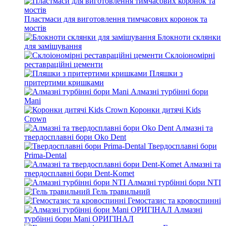
Пластмаси для виготовлення тимчасових коронок та
мостів
Блокноти склянки
для замішування
Склоіономірні
реставраційні цементи
Пляшки з
притертими кришками
Алмазні турбінні бори
Mani
Коронки дитячі Kids
Crown
Алмазні та
твердосплавні бори Oko Dent
Твердосплавні бори
Prima-Dental
Алмазні та
твердосплавні бори Dent-Komet
Алмазні турбінні бори NTI
Гель травильний
Гемостазис та кровоспинні
Алмазні
турбінні бори Mani ОРИГІНАЛ