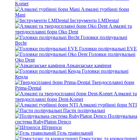
Komet
Алмазні турбінні бори
Mani
Інструменти LMDental
Алмазні та
твердосплавні бори Oko Dent
Головки полірувальні
Becht
Головки полірувальні EVE
Головки полірувальні
Oko Dent
Арканзаське каміння
Головки полірувальні
Кенда
Твердосплавні бори
Prima-Dental
Алмазні та
твердосплавні бори Dent-Komet
Алмазні турбінні бори NTI
Пасти полірувальні
Полірувальна
система RubyPlaton Denco
Штрипси
Гель травильний
Гемостазис та кровоспинні