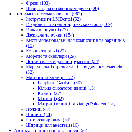
Фрези (183)
Штифти для розбірних моделей (20)
Інструменти стоматологічні (967)
Інструменти LMDental (52)
Гладилки шпателі зонди екскаватори (169)
Голки карпульні (25)
Дзеркала та ручки (154)
Кисті моделювальні для композитів та барвників
(10)
Коронкознімачі (20)
Кюрети та скейлери (29)
Лотки і касети для інструментів (24)
Маркувальні стрічки та кільця для інструментів
(32)
Матриці та клинці (172)
Гаррісон Garrison (30)
Кільця фіксатори щипці (13)
Клинці (27)
Матриці (82)
Матриці клинці та кільця Palodent (14)
Ножиці (47)
Пінцети (50)
Роторозширювачі (34)
Шприци для анестезії (16)
Артикуляційний папір та спрей (56)