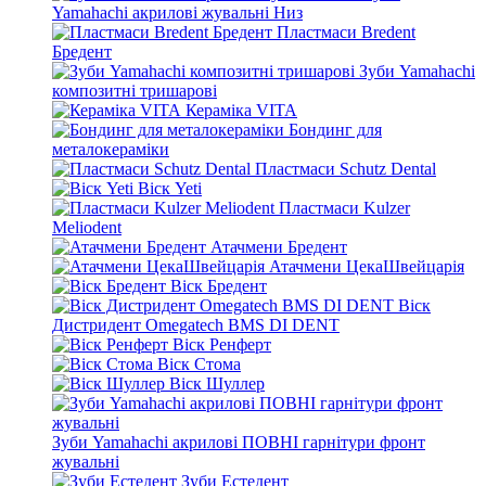
Yamahachi акрилові жувальні Низ
Пластмаси Bredent
Бредент
Зуби Yamahachi
композитні тришарові
Кераміка VITA
Бондинг для
металокераміки
Пластмаси Schutz Dental
Віск Yeti
Пластмаси Kulzer
Meliodent
Атачмени Бредент
Атачмени ЦекаШвейцарія
Віск Бредент
Віск
Дистридент Omegatech BMS DI DENT
Віск Ренферт
Віск Стома
Віск Шуллер
Зуби Yamahachi акрилові ПОВНІ гарнітури фронт
жувальні
Зуби Естедент