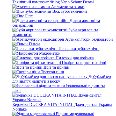
Технічний композит dialog Vario Schutz Dental
Атачмени та замки
Віск зуботехнічний
Гіпс
Диски алмазні та
сепараційні
Зуби акрилові та
композитні
Артикулятори оклюдатори
Гільзи
Пензлики зуботехнічні
Мікрометри
Пилочки для лобзика
Поліри та щітки технічні
Дріт та припій
Трегери піни
Дебублайзер
для зняття напруги з воску
Ізолювальні рідини та
лаки
Кераміка DUCERA VITA INITIAL Джен-дентал Україна
Noritake
Рідини моделювальні