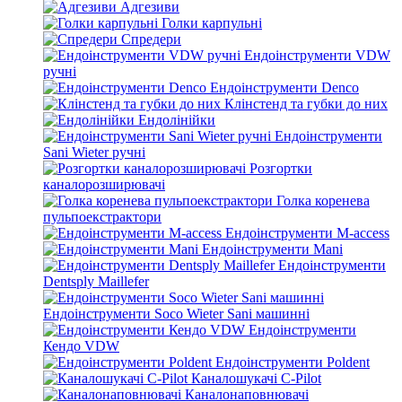
Адгезиви
Голки карпульні
Спредери
Ендоінструменти VDW
ручні
Ендоінструменти Denco
Клінстенд та губки до них
Ендолінійки
Ендоінструменти
Sani Wieter ручні
Розгортки
каналорозширювачі
Голка коренева
пульпоекстрактори
Ендоінструменти M-access
Ендоінструменти Mani
Ендоінструменти
Dentsply Maillefer
Ендоінструменти Soco Wieter Sani машинні
Ендоінструменти
Кендо VDW
Ендоінструменти Poldent
Каналошукачі C-Pilot
Каналонаповнювачі