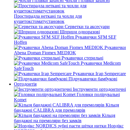
Чохли і плівки захисні
Простирадла неткані та чохли для
кушетокстоматустановок
Серветки та аксесуари
Шприци одноразові
Рукавички SFM SEF
Hoffen
Рукавички
Abena Doman Fiomex MEDIOK
Рукавички стерильні
Рукавички Medicom
SafeTouch
Рукавички Ігар Sempercare
Підрукавички бамбукові
Ортодонтія
Інструменти ортодонтичні
Головки полірувальні
Komet
Кільця
бандажні CALIBRA для премолярів
Кільця
бандажні на премоляри без замків
Нордікс