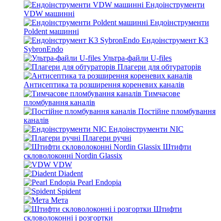
Ендоінструменти
VDW машинні
Ендоінструменти
Poldent машинні
Ендоінструмент K3
SybronEndo
Ультра-файли U-files
Плагери для обтураторів
Антисептика та розширення кореневих каналів
Тимчасове
пломбування каналів
Постійне пломбування
каналів
Ендоінструменти NIC
Плагери ручні
Штифти
скловолоконні Nordin Glassix
VDW
Diadent
Pearl Endopia
Spident
Мета
Штифти
скловолоконні і розгортки