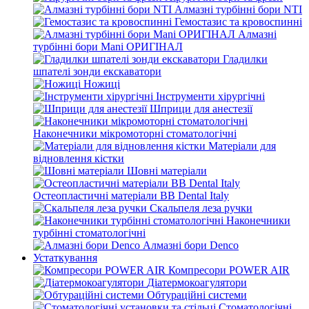
Алмазні турбінні бори NTI
Гемостазис та кровоспинні
Алмазні
турбінні бори Mani ОРИГІНАЛ
Гладилки
шпателі зонди екскаватори
Ножиці
Інструменти хірургічні
Шприци для анестезії
Наконечники мікромоторні стоматологічні
Матеріали для
відновлення кістки
Шовні матеріали
Остеопластичні матеріали BB Dental Italy
Скальпеля леза ручки
Наконечники
турбінні стоматологічні
Алмазні бори Denco
Устаткування
Компресори POWER AIR
Діатермокоагулятори
Обтураційні системи
Стоматологічні