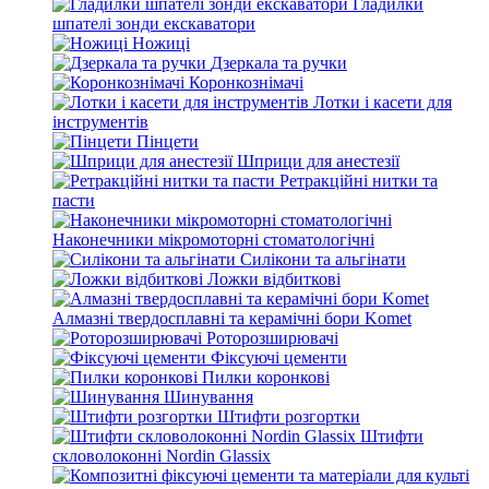
Гладилки
шпателі зонди екскаватори
Ножиці
Дзеркала та ручки
Коронкознімачі
Лотки і касети для
інструментів
Пінцети
Шприци для анестезії
Ретракційні нитки та
пасти
Наконечники мікромоторні стоматологічні
Силікони та альгінати
Ложки відбиткові
Алмазні твердосплавні та керамічні бори Komet
Роторозширювачі
Фіксуючі цементи
Пилки коронкові
Шинування
Штифти розгортки
Штифти
скловолоконні Nordin Glassix