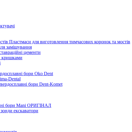
ктувачі
Пластмаси для виготовлення тимчасових коронок та мостів
для замішування
ставраційні цементи
и кришками
i
ердосплавні бори Oko Dent
ima-Dental
твердосплавні бори Dent-Komet
нні бори Mani ОРИГІНАЛ
 зонди екскаватори
трументів