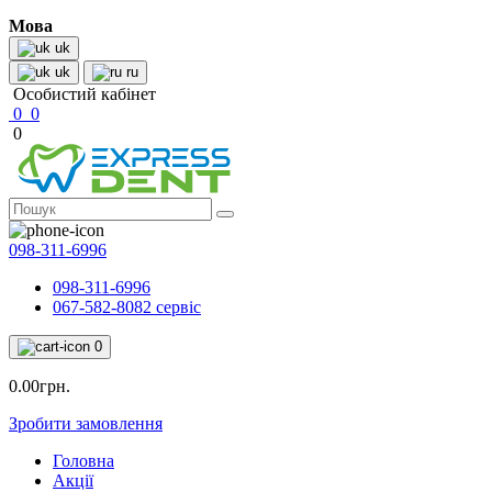
Мова
uk
uk
ru
Особистий кабінет
0
0
0
098-311-6996
098-311-6996
067-582-8082 сервіс
0
0.00грн.
Зробити замовлення
Головна
Акції