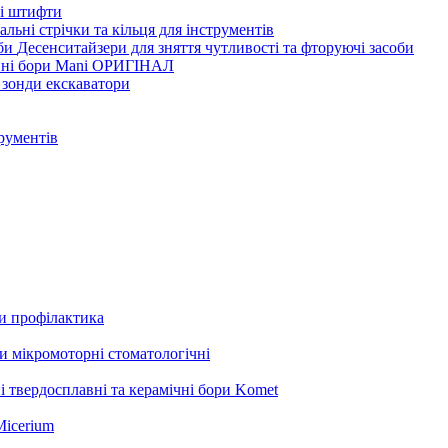
ві штифти
льні стрічки та кільця для інструментів
Десенситайзери для зняття чутливості та фторуючі засоби
нні бори Mani ОРИГІНАЛ
 зонди екскаватори
трументів
ли профілактика
 мікромоторні стоматологічні
і твердосплавні та керамічні бори Komet
Micerium