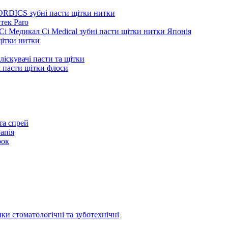
ORDICS зубні пасти щітки нитки
тек Paro
Сі Медикал Ci Medical зубні пасти щітки нитки Японія
 щітки нитки
ліскувачі пасти та щітки
ні пасти щітки флоси
та спрей
апія
рок
ки стоматологічні та зуботехнічні