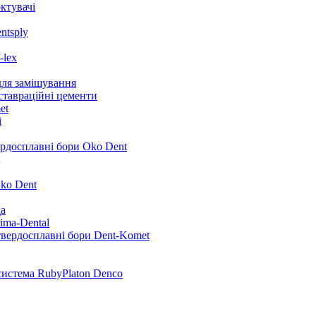
ктувачі
ntsply
-lex
для замішування
ставраційні цементи
et
i
ердосплавні бори Oko Dent
ko Dent
да
ima-Dental
твердосплавні бори Dent-Komet
система RubyPlaton Denco