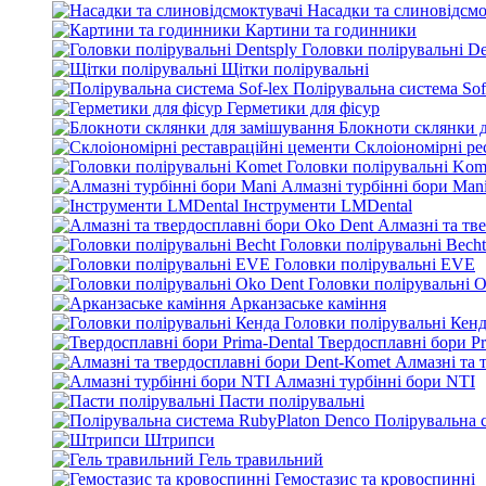
Насадки та слиновідсмо
Картини та годинники
Головки полірувальні De
Щітки полірувальні
Полірувальна система Sof
Герметики для фісур
Блокноти склянки 
Склоіономірні ре
Головки полірувальні Kom
Алмазні турбінні бори Man
Інструменти LMDental
Алмазні та тв
Головки полірувальні Becht
Головки полірувальні EVE
Головки полірувальні O
Арканзаське каміння
Головки полірувальні Кен
Твердосплавні бори Pr
Алмазні та 
Алмазні турбінні бори NTI
Пасти полірувальні
Полірувальна 
Штрипси
Гель травильний
Гемостазис та кровоспинні