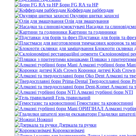
Бори FG RA та HP
Коффердам раббердам
Окуляри щитки захисні
Олія для змащування
Насадки та слиновідсмо
Картини та годинники
Підставки для борів та фрез
Блокноти склянки 
Склоіономірні ре
Пляшки з притертим
Алмазні турбінні бори Man
Коронки дитячі Kids Crown
Алмазні та тв
Твердосплавні бори Pr
Алмазні та 
Алмазні турбінні бори NTI
Гель травильний
Гемостазис та кровоспинні
Алмазні турбі
Гладилки шпателі
Ножиці
Дзеркала та ручки
Коронкознімачі
Лотки і касети для інс