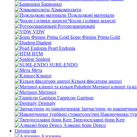
Барвники
Хімкомпозити
Підкладкові матеріали
Чохли і плівки захисні
Роторозширювачі
VDW
Бори Фініри Prima Gold
Diadent
Pearl Endopia
HTM
Spident
SURE-ENDO
Мета
Клинці
Кільця фіксатори щипці
Матриці клинці та кі
Матриці
Гаррісон Garrison
Dentsply
Запчастини до наконечник
Наконечники турб
Твердосплавні бори Kerr
Алмазні бори Denco
Ортопедія
Адгезиви