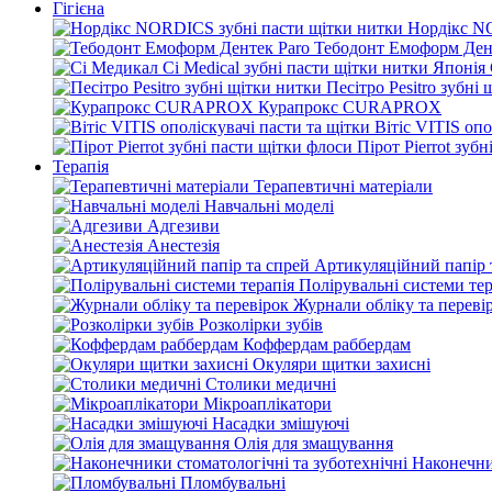
Гігієна
Нордікс N
Тебодонт Емоформ Ден
Песітро Pesitro зубні
Курапрокс CURAPROX
Вітіс VITIS опо
Пірот Pierrot зуб
Терапія
Терапевтичні матеріали
Навчальні моделі
Адгезиви
Анестезія
Артикуляційний папір 
Полірувальні системи тер
Журнали обліку та переві
Розколірки зубів
Коффердам раббердам
Окуляри щитки захисні
Столики медичні
Мікроаплікатори
Насадки змішуючі
Олія для змащування
Наконечни
Пломбувальні