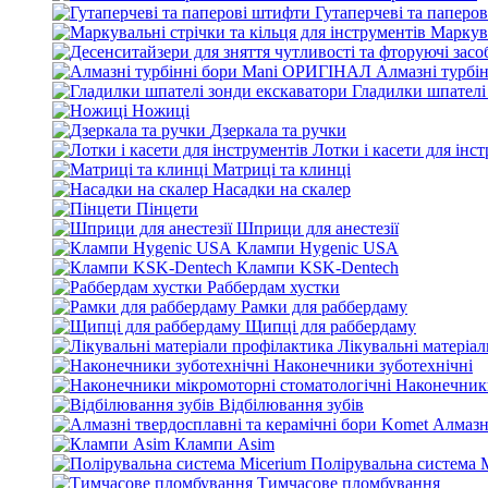
Гутаперчеві та паперо
Маркува
Алмазні турбі
Гладилки шпателі
Ножиці
Дзеркала та ручки
Лотки і касети для інс
Матриці та клинці
Насадки на скалер
Пінцети
Шприци для анестезії
Клампи Hygenic USA
Клампи KSK-Dentech
Раббердам хустки
Рамки для раббердаму
Щипці для раббердаму
Лікувальні матеріа
Наконечники зуботехнічні
Наконечники
Відбілювання зубів
Алмазн
Клампи Asim
Полірувальна система 
Тимчасове пломбування