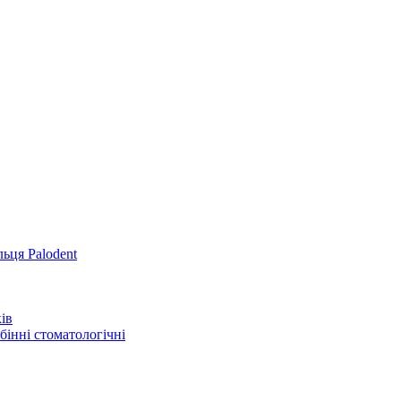
льця Palodent
ів
інні стоматологічні