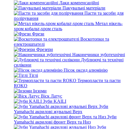
Лаки компенсаційні
Пакувальні матеріали
Пасти та засоби для
полірування
Метал нікель-
хром кобальт-хром сталь
Фрези
Воскотопки та
електрошпателі
Фрезери
Наконечники зуботехнічні
Дублюючі та технічні
силікони
Пісок оксид алюмінію
Тіглі
Термопласти та пасти
ROKO
Інзоми
Віск Латус
Зуби KAILI
Зуби
Yamahachi акрилові жувальні Верх
Зуби
Yamahachi акрилові фронт Верх та Низ
Зуби