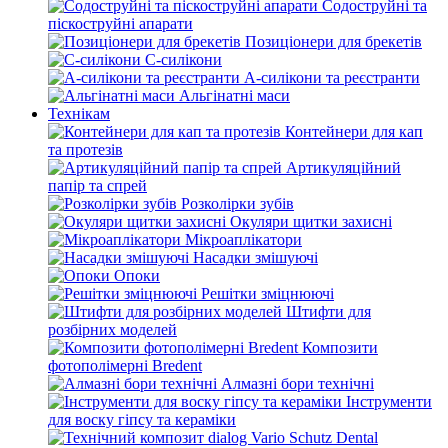
Содоструйні та
піскоструйні апарати
Позиціонери для брекетів
С-силікони
А-силікони та реєстранти
Альгінатні маси
Технікам
Контейнери для кап
та протезів
Артикуляційний
папір та спрей
Розколірки зубів
Окуляри щитки захисні
Мікроаплікатори
Насадки змішуючі
Опоки
Решітки зміцнюючі
Штифти для
розбірних моделей
Композити
фотополімерні Bredent
Алмазні бори технічні
Інструменти
для воску гіпсу та кераміки