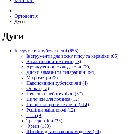
Контакти
Ортодонтія
Дуги
Дуги
Інструменти зуботехнічні (855)
Інструменти для воску гіпсу та кераміки (85)
Алмазні бори технічні (13)
Артикулятори оклюдатори (29)
Диски алмазні та сепараційні (94)
Мікрометри (6)
Наконечники зуботехнічні (4)
Опоки (12)
Пензлики зуботехнічні (57)
Пилочки для лобзика (12)
Поліри та щітки технічні (214)
Решітки зміцнюючі (12)
Тіглі (9)
Трегери піни (25)
Фрези (183)
Штифти для розбірних моделей (20)