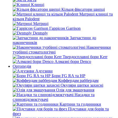
Клинці
Кільця фіксатори щипці
Матриці клинці та
кільця Palodent
Матриці
Гаррісон Garrison
Dentsply
Запчастини до
наконечників
Наконечники
турбінні стоматологічні
Твердосплавні бори Kerr
Алмазні бори Denco
Ортопедія
Адгезиви
Бори FG RA та HP
Коффердам раббердам
Окуляри щитки захисні
Олія для змащування
Насадки та
слиновідсмоктувачі
Картини та годинники
Підставки для борів та
фрез