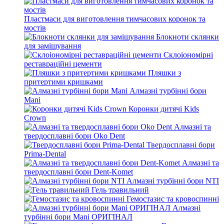
Пластмаси для виготовлення тимчасових коронок та
мостів
Блокноти склянки
для замішування
Склоіономірні
реставраційні цементи
Пляшки з
притертими кришками
Алмазні турбінні бори
Mani
Коронки дитячі Kids
Crown
Алмазні та
твердосплавні бори Oko Dent
Твердосплавні бори
Prima-Dental
Алмазні та
твердосплавні бори Dent-Komet
Алмазні турбінні бори NTI
Гель травильний
Гемостазис та кровоспинні
Алмазні
турбінні бори Mani ОРИГІНАЛ