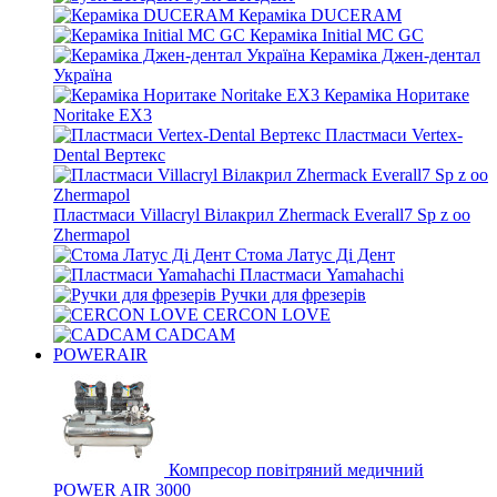
Кераміка DUCERAM
Кераміка Initial MC GC
Кераміка Джен-дентал
Україна
Кераміка Норитаке
Noritake EX3
Пластмаси Vertex-
Dental Вертекс
Пластмаси Villacryl Вілакрил Zhermack Everall7 Sp z oo
Zhermapol
Стома Латус Ді Дент
Пластмаси Yamahachi
Ручки для фрезерів
CERCON LOVE
CADCAM
POWERAIR
Компресор повітряний медичний
POWER AIR 3000