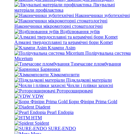
Лікувальні
матеріали профілактика
Наконечники зуботехнічні
Наконечники мікромоторні стоматологічні
Відбілювання зубів
Алмазні твердосплавні та керамічні бори Komet
Клампи Asim
Полірувальна система
Micerium
Тимчасове пломбування
Барвники
Хімкомпозити
Підкладкові матеріали
Чохли і плівки захисні
Роторозширювачі
VDW
Бори Фініри Prima Gold
Diadent
Pearl Endopia
HTM
Spident
SURE-ENDO
Мета