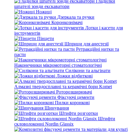
Гладилки
шпателі зонди екскаватори
Ножиці
Дзеркала та ручки
Коронкознімачі
Лотки і касети для
інструментів
Пінцети
Шприци для анестезії
Ретракційні нитки та
пасти
Наконечники мікромоторні стоматологічні
Силікони та альгінати
Ложки відбиткові
Алмазні твердосплавні та керамічні бори Komet
Роторозширювачі
Фіксуючі цементи
Пилки коронкові
Шинування
Штифти розгортки
Штифти
скловолоконні Nordin Glassix