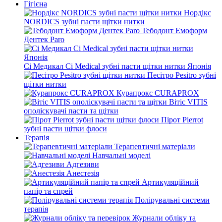
Гігієна
Нордікс
NORDICS зубні пасти щітки нитки
Тебодонт Емоформ
Дентек Paro
Сі Медикал Ci Medical зубні пасти щітки нитки Японія
Песітро Pesitro зубні
щітки нитки
Курапрокс CURAPROX
Вітіс VITIS
ополіскувачі пасти та щітки
Пірот Pierrot
зубні пасти щітки флоси
Терапія
Терапевтичні матеріали
Навчальні моделі
Адгезиви
Анестезія
Артикуляційний
папір та спрей
Полірувальні системи
терапія
Журнали обліку та