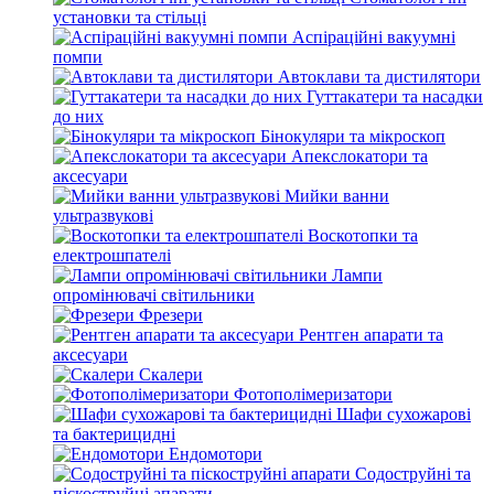
установки та стільці
Аспіраційні вакуумні
помпи
Автоклави та дистилятори
Гуттакатери та насадки
до них
Бінокуляри та мікроскоп
Апекслокатори та
аксесуари
Мийки ванни
ультразвукові
Воскотопки та
електрошпателі
Лампи
опромінювачі світильники
Фрезери
Рентген апарати та
аксесуари
Скалери
Фотополімеризатори
Шафи сухожарові
та бактерицидні
Ендомотори
Содоструйні та
піскоструйні апарати