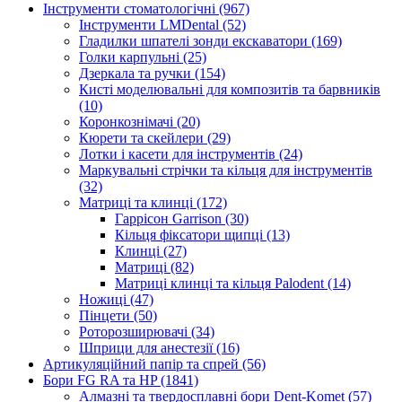
Інструменти стоматологічні (967)
Інструменти LMDental (52)
Гладилки шпателі зонди екскаватори (169)
Голки карпульні (25)
Дзеркала та ручки (154)
Кисті моделювальні для композитів та барвників
(10)
Коронкознімачі (20)
Кюрети та скейлери (29)
Лотки і касети для інструментів (24)
Маркувальні стрічки та кільця для інструментів
(32)
Матриці та клинці (172)
Гаррісон Garrison (30)
Кільця фіксатори щипці (13)
Клинці (27)
Матриці (82)
Матриці клинці та кільця Palodent (14)
Ножиці (47)
Пінцети (50)
Роторозширювачі (34)
Шприци для анестезії (16)
Артикуляційний папір та спрей (56)
Бори FG RA та HP (1841)
Алмазні та твердосплавні бори Dent-Komet (57)