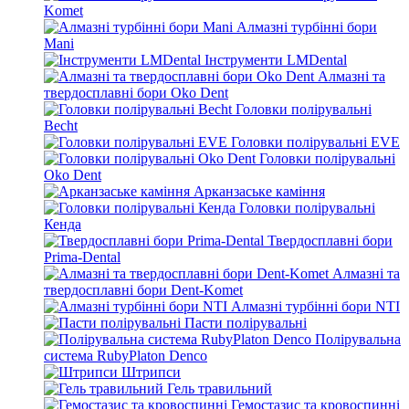
Komet
Алмазні турбінні бори
Mani
Інструменти LMDental
Алмазні та
твердосплавні бори Oko Dent
Головки полірувальні
Becht
Головки полірувальні EVE
Головки полірувальні
Oko Dent
Арканзаське каміння
Головки полірувальні
Кенда
Твердосплавні бори
Prima-Dental
Алмазні та
твердосплавні бори Dent-Komet
Алмазні турбінні бори NTI
Пасти полірувальні
Полірувальна
система RubyPlaton Denco
Штрипси
Гель травильний
Гемостазис та кровоспинні