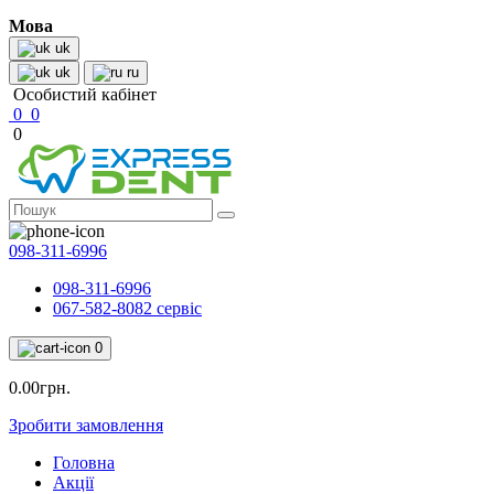
Мова
uk
uk
ru
Особистий кабінет
0
0
0
098-311-6996
098-311-6996
067-582-8082 сервіс
0
0.00грн.
Зробити замовлення
Головна
Акції