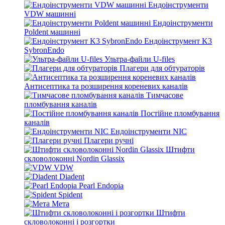
Ендоінструменти
VDW машинні
Ендоінструменти
Poldent машинні
Ендоінструмент K3
SybronEndo
Ультра-файли U-files
Плагери для обтураторів
Антисептика та розширення кореневих каналів
Тимчасове
пломбування каналів
Постійне пломбування
каналів
Ендоінструменти NIC
Плагери ручні
Штифти
скловолоконні Nordin Glassix
VDW
Diadent
Pearl Endopia
Spident
Мета
Штифти
скловолоконні і розгортки