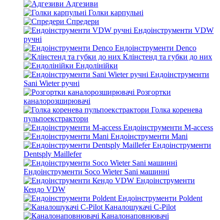
Адгезиви
Голки карпульні
Спредери
Ендоінструменти VDW
ручні
Ендоінструменти Denco
Клінстенд та губки до них
Ендолінійки
Ендоінструменти
Sani Wieter ручні
Розгортки
каналорозширювачі
Голка коренева
пульпоекстрактори
Ендоінструменти M-access
Ендоінструменти Mani
Ендоінструменти
Dentsply Maillefer
Ендоінструменти Soco Wieter Sani машинні
Ендоінструменти
Кендо VDW
Ендоінструменти Poldent
Каналошукачі C-Pilot
Каналонаповнювачі