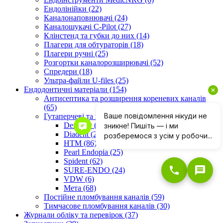
Ендолінійки (22)
Каналонаповнювачі (24)
Каналошукачі C-Pilot (27)
Клінстенд та губки до них (14)
Плагери для обтураторів (18)
Плагери ручні (25)
Розгортки каналорозширювачі (52)
Спредери (18)
Ультра-файли U-files (25)
Ендодонтичні матеріали (154)
Антисептика та розширення кореневих каналів
(65)
Гутаперчеві та паперові штифти (318)
Dentsply (20)
Diadent (25)
HTM (86)
Pearl Endopia (25)
Spident (62)
SURE-ENDO (24)
VDW (6)
Мета (68)
Постійне пломбування каналів (59)
Тимчасове пломбування каналів (30)
Журнали обліку та перевірок (37)