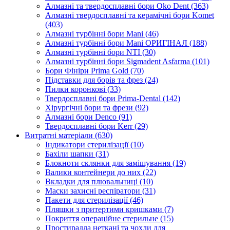
Алмазні та твердосплавні бори Oko Dent (363)
Алмазні твердосплавні та керамічні бори Komet
(403)
Алмазні турбінні бори Mani (46)
Алмазні турбінні бори Mani ОРИГІНАЛ (188)
Алмазні турбінні бори NTI (30)
Алмазні турбінні бори Sigmadent Asfarma (101)
Бори Фініри Prima Gold (70)
Підставки для борів та фрез (24)
Пилки коронкові (33)
Твердосплавні бори Prima-Dental (142)
Хірургічні бори та фрези (92)
Алмазні бори Denco (91)
Твердосплавні бори Kerr (29)
Витратні матеріали (630)
Індикатори стерилізації (10)
Бахіли шапки (31)
Блокноти склянки для замішування (19)
Валики контейнери до них (22)
Вкладки для плювальниці (10)
Маски захисні респіратори (31)
Пакети для стерилізації (46)
Пляшки з притертими кришками (7)
Покриття операційне стерильне (15)
Простирадла неткані та чохли для