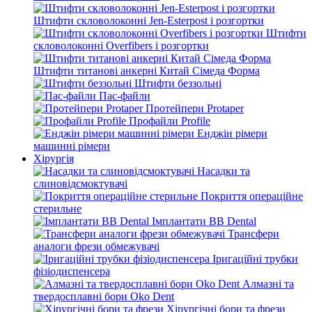
Штифти скловолоконні Jen-Esterpost і розгортки
Штифти
скловолоконні Overfibers і розгортки
Штифти титанові анкерні Китай Сімеда Форма
Штифти беззольні
Пас-файли
Протейпери Protaper
Профайли Profile
Енджін рімери
машинні рімери
Хірургія
Насадки та
слиновідсмоктувачі
Покриття операційне
стерильне
Імплантати BB Dental
Трансфери
аналоги фрези обмежувачі
Іригаційні трубки
фізіодиспенсера
Алмазні та
твердосплавні бори Oko Dent
Хірургічні бори та фрези