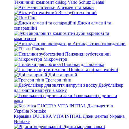
Технічний композит dialog Vario Schutz Dental
Атачмени та замки
Віск зуботехнічний
Гіпс
Диски алмазні та
сепараційні
Зуби акрилові та
композитні
Артикулятори оклюдатори
Гільзи
Пензлики зуботехнічні
Мікрометри
Пилочки для лобзика
Поліри та щітки технічні
Дріт та припій
Трегери піни
Дебублайзер
для зняття напруги з воску
Ізолювальні рідини та
лаки
Кераміка DUCERA VITA INITIAL Джен-дентал Україна
Noritake
Рідини моделювальні