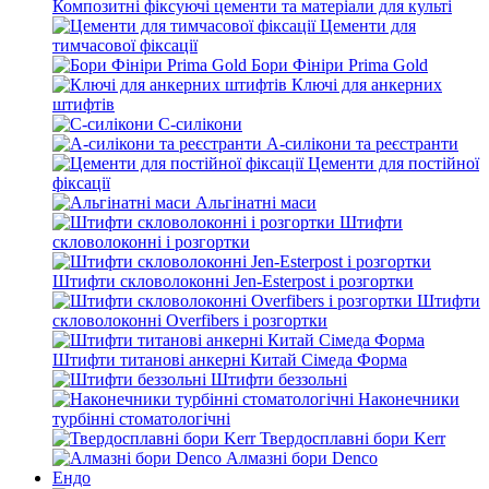
Композитні фіксуючі цементи та матеріали для культі
Цементи для
тимчасової фіксації
Бори Фініри Prima Gold
Ключі для анкерних
штифтів
С-силікони
А-силікони та реєстранти
Цементи для постійної
фіксації
Альгінатні маси
Штифти
скловолоконні і розгортки
Штифти скловолоконні Jen-Esterpost і розгортки
Штифти
скловолоконні Overfibers і розгортки
Штифти титанові анкерні Китай Сімеда Форма
Штифти беззольні
Наконечники
турбінні стоматологічні
Твердосплавні бори Kerr
Алмазні бори Denco
Ендо