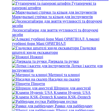
Гутаперчеві та
паперові штифти
Маркувальні стрічки та кільця для інструментів
Десенситайзери для зняття чутливості та фторуючі
засоби
Алмазні
турбінні бори Mani ОРИГІНАЛ
Гладилки
шпателі зонди екскаватори
Ножиці
Дзеркала та ручки
Лотки і касети для
інструментів
Матриці та клинці
Насадки на скалер
Пінцети
Шприци для анестезії
Клампи Hygenic USA
Клампи KSK-Dentech
Раббердам хустки
Рамки для раббердаму
Щипці для раббердаму