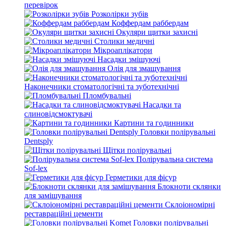
перевірок
Розколірки зубів
Коффердам раббердам
Окуляри щитки захисні
Столики медичні
Мікроаплікатори
Насадки змішуючі
Олія для змащування
Наконечники стоматологічні та зуботехнічні
Пломбувальні
Насадки та
слиновідсмоктувачі
Картини та годинники
Головки полірувальні
Dentsply
Щітки полірувальні
Полірувальна система
Sof-lex
Герметики для фісур
Блокноти склянки
для замішування
Склоіономірні
реставраційні цементи
Головки полірувальні