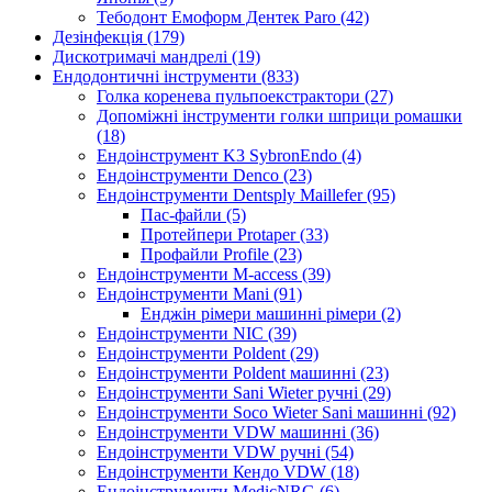
Тебодонт Емоформ Дентек Paro (42)
Дезінфекція (179)
Дискотримачі мандрелі (19)
Ендодонтичні інструменти (833)
Голка коренева пульпоекстрактори (27)
Допоміжні інструменти голки шприци ромашки
(18)
Ендоінструмент K3 SybronEndo (4)
Ендоінструменти Denco (23)
Ендоінструменти Dentsply Maillefer (95)
Пас-файли (5)
Протейпери Protaper (33)
Профайли Profile (23)
Ендоінструменти M-access (39)
Ендоінструменти Mani (91)
Енджін рімери машинні рімери (2)
Ендоінструменти NIC (39)
Ендоінструменти Poldent (29)
Ендоінструменти Poldent машинні (23)
Ендоінструменти Sani Wieter ручні (29)
Ендоінструменти Soco Wieter Sani машинні (92)
Ендоінструменти VDW машинні (36)
Ендоінструменти VDW ручні (54)
Ендоінструменти Кендо VDW (18)
Ендоінструменти МedicNRG (6)