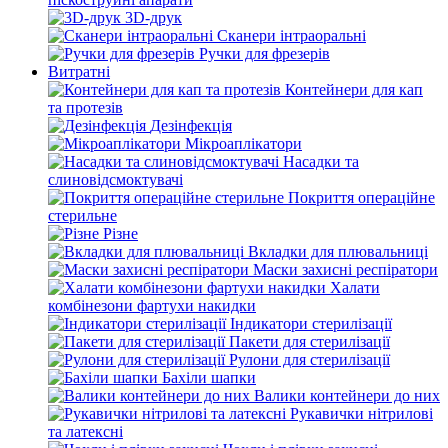
3D-друк
Сканери інтраоральні
Ручки для фрезерів
Витратні
Контейнери для кап
та протезів
Дезінфекція
Мікроаплікатори
Насадки та
слиновідсмоктувачі
Покриття операційне
стерильне
Різне
Вкладки для плювальниці
Маски захисні респіратори
Халати
комбінезони фартухи накидки
Індикатори стерилізації
Пакети для стерилізації
Рулони для стерилізації
Бахіли шапки
Валики контейнери до них
Рукавички нітрилові
та латексні