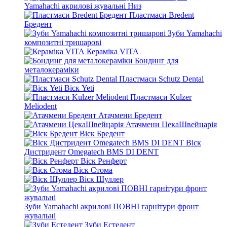
Yamahachi акрилові жувальні Низ
Пластмаси Bredent
Бредент
Зуби Yamahachi
композитні тришарові
Кераміка VITA
Бондинг для
металокераміки
Пластмаси Schutz Dental
Віск Yeti
Пластмаси Kulzer
Meliodent
Атачмени Бредент
Атачмени ЦекаШвейцарія
Віск Бредент
Віск
Дистридент Omegatech BMS DI DENT
Віск Ренферт
Віск Стома
Віск Шуллер
Зуби Yamahachi акрилові ПОВНІ гарнітури фронт
жувальні
Зуби Естедент