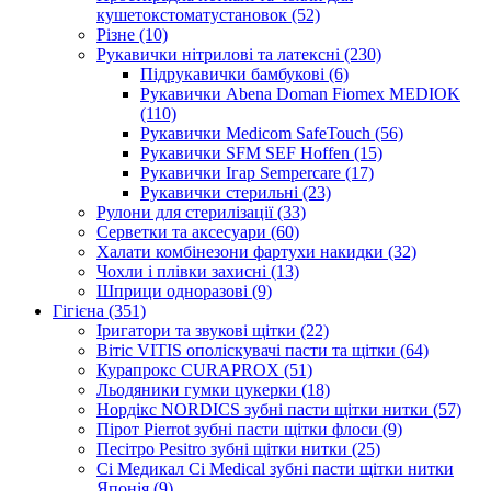
кушетокстоматустановок (52)
Різне (10)
Рукавички нітрилові та латексні (230)
Підрукавички бамбукові (6)
Рукавички Abena Doman Fiomex MEDIOK
(110)
Рукавички Medicom SafeTouch (56)
Рукавички SFM SEF Hoffen (15)
Рукавички Ігар Sempercare (17)
Рукавички стерильні (23)
Рулони для стерилізації (33)
Серветки та аксесуари (60)
Халати комбінезони фартухи накидки (32)
Чохли і плівки захисні (13)
Шприци одноразові (9)
Гігієна (351)
Іригатори та звукові щітки (22)
Вітіс VITIS ополіскувачі пасти та щітки (64)
Курапрокс CURAPROX (51)
Льодяники гумки цукерки (18)
Нордікс NORDICS зубні пасти щітки нитки (57)
Пірот Pierrot зубні пасти щітки флоси (9)
Песітро Pesitro зубні щітки нитки (25)
Сі Медикал Ci Medical зубні пасти щітки нитки
Японія (9)