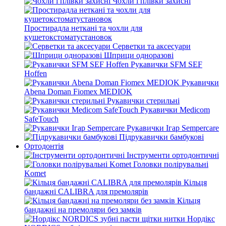
Чохли і плівки захисні
Простирадла неткані та чохли для
кушетокстоматустановок
Серветки та аксесуари
Шприци одноразові
Рукавички SFM SEF
Hoffen
Рукавички
Abena Doman Fiomex MEDIOK
Рукавички стерильні
Рукавички Medicom
SafeTouch
Рукавички Ігар Sempercare
Підрукавички бамбукові
Ортодонтія
Інструменти ортодонтичні
Головки полірувальні
Komet
Кільця
бандажні CALIBRA для премолярів
Кільця
бандажні на премоляри без замків
Нордікс