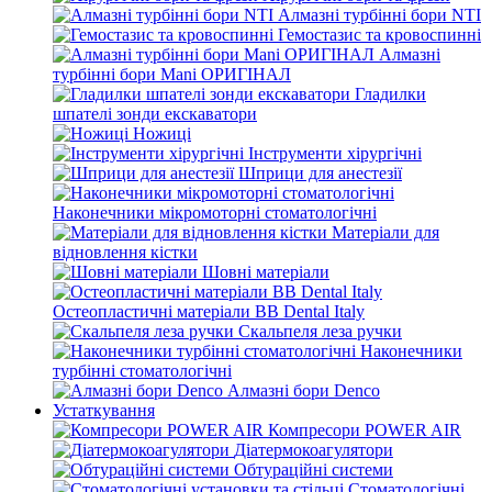
Алмазні турбінні бори NTI
Гемостазис та кровоспинні
Алмазні
турбінні бори Mani ОРИГІНАЛ
Гладилки
шпателі зонди екскаватори
Ножиці
Інструменти хірургічні
Шприци для анестезії
Наконечники мікромоторні стоматологічні
Матеріали для
відновлення кістки
Шовні матеріали
Остеопластичні матеріали BB Dental Italy
Скальпеля леза ручки
Наконечники
турбінні стоматологічні
Алмазні бори Denco
Устаткування
Компресори POWER AIR
Діатермокоагулятори
Обтураційні системи
Стоматологічні