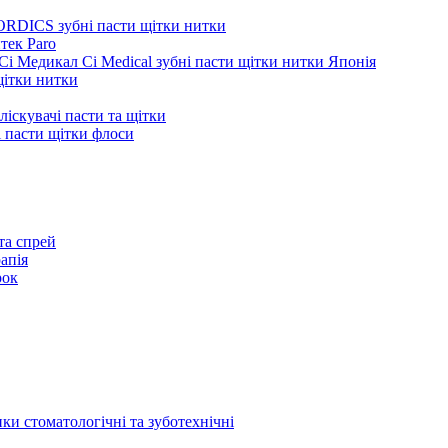
ORDICS зубні пасти щітки нитки
тек Paro
Сі Медикал Ci Medical зубні пасти щітки нитки Японія
 щітки нитки
ліскувачі пасти та щітки
ні пасти щітки флоси
та спрей
апія
рок
ки стоматологічні та зуботехнічні