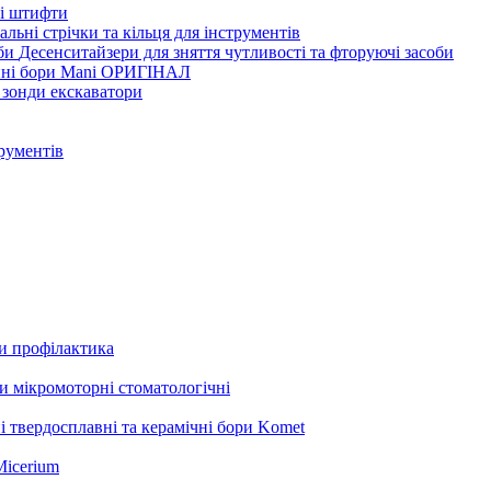
ві штифти
льні стрічки та кільця для інструментів
Десенситайзери для зняття чутливості та фторуючі засоби
нні бори Mani ОРИГІНАЛ
 зонди екскаватори
трументів
ли профілактика
 мікромоторні стоматологічні
і твердосплавні та керамічні бори Komet
Micerium