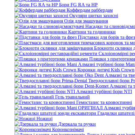
Бори FG RA та HP
Коффердам раббердам
Окуляри щитки захисні
Олія для змащування
Насадки та слиновідсмо
Картини та годинники
Підставки для борів та фрез
Блокноти склянки 
Склоіономірні ре
Пляшки з притертим
Алмазні турбінні бори Man
Коронки дитячі Kids Crown
Алмазні та тв
Твердосплавні бори Pr
Алмазні та 
Алмазні турбінні бори NTI
Гель травильний
Гемостазис та кровоспинні
Алмазні турбі
Гладилки шпателі
Ножиці
Дзеркала та ручки
Коронкознімачі
Лотки і касети для інс