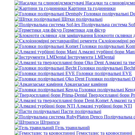
Насадки та слиновідсмо
Картини та годинники
Головки полірувальні De
Щітки полірувальні
Полірувальна система Sof
Герметики для фісур
Блокноти склянки 
Склоіономірні ре
Головки полірувальні Kom
Алмазні турбінні бори Man
Інструменти LMDental
Алмазні та тв
Головки полірувальні Becht
Головки полірувальні EVE
Головки полірувальні O
Арканзаське каміння
Головки полірувальні Кен
Твердосплавні бори Pr
Алмазні та 
Алмазні турбінні бори NTI
Пасти полірувальні
Полірувальна 
Штрипси
Гель травильний
Гемостазис та кровоспинні