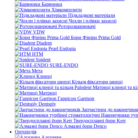
Барвники
Хімкомпозити
Підкладкові матеріали
Чохли і плівки захисні
Роторозширювачі
VDW
Бори Фініри Prima Gold
Diadent
Pearl Endopia
HTM
Spident
SURE-ENDO
Мета
Клинці
Кільця фіксатори щипці
Матриці клинці та кі
Матриці
Гаррісон Garrison
Dentsply
Запчастини до наконечник
Наконечники турб
Твердосплавні бори Kerr
Алмазні бори Denco
Ортопедія
Адгезиви