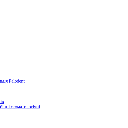
льця Palodent
ів
інні стоматологічні