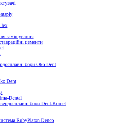
ктувачі
ntsply
-lex
для замішування
ставраційні цементи
et
i
ердосплавні бори Oko Dent
ko Dent
да
ima-Dental
твердосплавні бори Dent-Komet
система RubyPlaton Denco