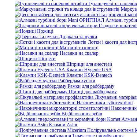
Гутаперчеві та паперо
Маркува
Алмазні турбі
Гладилки шпателі
Ножиці
Дзеркала та ручки
Лотки і касети для інс
Матриці та клинці
Насадки на скалер
Пінцети
Шприци для анестезії
Клампи Hygenic USA
Клампи KSK-Dentech
Раббердам хустки
Рамки для раббердаму
Щипці для раббердаму
Лікувальні матеріа
Наконечники зуботехнічні
Наконечники
Відбілювання зубів
Алмазн
Клампи Asim
Полірувальна система 
Тимчасове пломбування