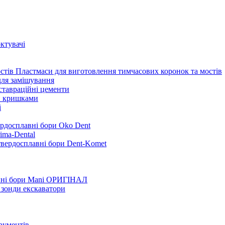
ктувачі
Пластмаси для виготовлення тимчасових коронок та мостів
для замішування
ставраційні цементи
и кришками
i
ердосплавні бори Oko Dent
ima-Dental
твердосплавні бори Dent-Komet
нні бори Mani ОРИГІНАЛ
 зонди екскаватори
трументів