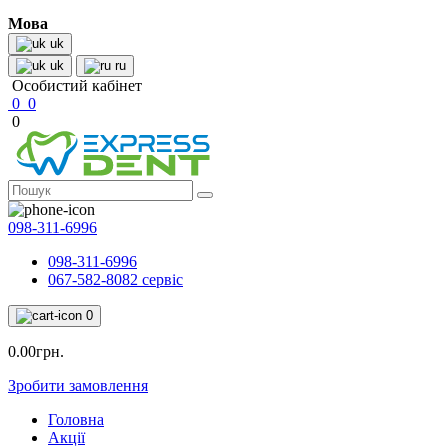
Мова
uk
uk
ru
Особистий кабінет
0
0
0
098-311-6996
098-311-6996
067-582-8082 сервіс
0
0.00грн.
Зробити замовлення
Головна
Акції