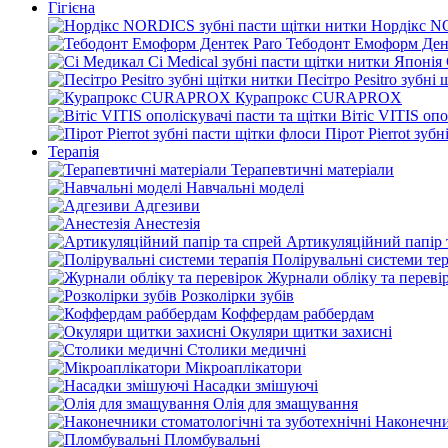
Гігієна
Нордікс N
Тебодонт Емоформ Ден
Песітро Pesitro зубні
Курапрокс CURAPROX
Вітіс VITIS опо
Пірот Pierrot зуб
Терапія
Терапевтичні матеріали
Навчальні моделі
Адгезиви
Анестезія
Артикуляційний папір 
Полірувальні системи тер
Журнали обліку та переві
Розколірки зубів
Коффердам раббердам
Окуляри щитки захисні
Столики медичні
Мікроаплікатори
Насадки змішуючі
Олія для змащування
Наконечни
Пломбувальні