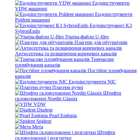
Ендоінструменти
VDW машинні
Ендоінструменти
Poldent машинні
Ендоінструмент K3
SybronEndo
Ультра-файли U-files
Плагери для обтураторів
Антисептика та розширення кореневих каналів
Тимчасове
пломбування каналів
Постійне пломбування
каналів
Ендоінструменти NIC
Плагери ручні
Штифти
скловолоконні Nordin Glassix
VDW
Diadent
Pearl Endopia
Spident
Мета
Штифти
скловолоконні і розгортки