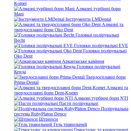
Komet
Алмазні турбінні бори
Mani
Інструменти LMDental
Алмазні та
твердосплавні бори Oko Dent
Головки полірувальні
Becht
Головки полірувальні EVE
Головки полірувальні
Oko Dent
Арканзаське каміння
Головки полірувальні
Кенда
Твердосплавні бори
Prima-Dental
Алмазні та
твердосплавні бори Dent-Komet
Алмазні турбінні бори NTI
Пасти полірувальні
Полірувальна
система RubyPlaton Denco
Штрипси
Гель травильний
Гемостазис та кровоспинні