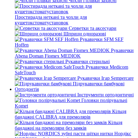
Чохли і плівки захисні
Простирадла неткані та чохли для
кушетокстоматустановок
Серветки та аксесуари
Шприци одноразові
Рукавички SFM SEF
Hoffen
Рукавички
Abena Doman Fiomex MEDIOK
Рукавички стерильні
Рукавички Medicom
SafeTouch
Рукавички Ігар Sempercare
Підрукавички бамбукові
Ортодонтія
Інструменти ортодонтичні
Головки полірувальні
Komet
Кільця
бандажні CALIBRA для премолярів
Кільця
бандажні на премоляри без замків
Нордікс