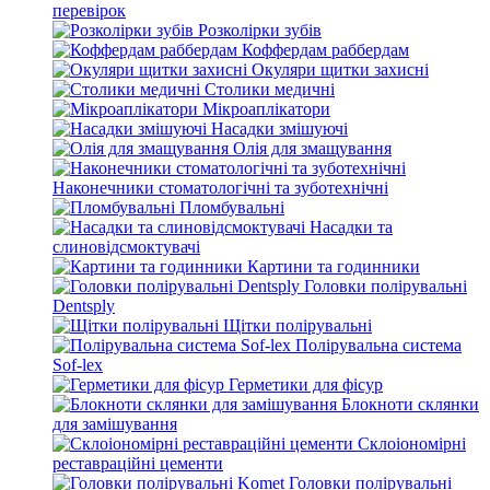
перевірок
Розколірки зубів
Коффердам раббердам
Окуляри щитки захисні
Столики медичні
Мікроаплікатори
Насадки змішуючі
Олія для змащування
Наконечники стоматологічні та зуботехнічні
Пломбувальні
Насадки та
слиновідсмоктувачі
Картини та годинники
Головки полірувальні
Dentsply
Щітки полірувальні
Полірувальна система
Sof-lex
Герметики для фісур
Блокноти склянки
для замішування
Склоіономірні
реставраційні цементи
Головки полірувальні