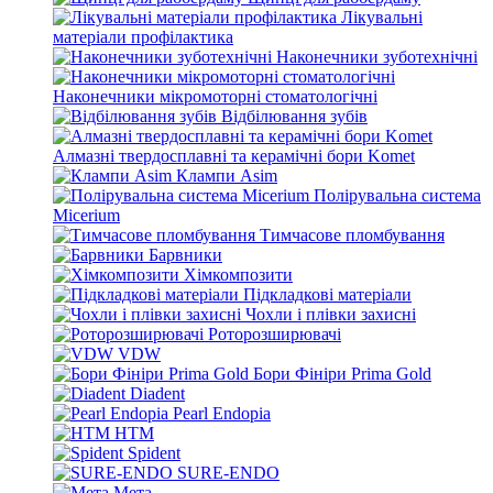
Лікувальні
матеріали профілактика
Наконечники зуботехнічні
Наконечники мікромоторні стоматологічні
Відбілювання зубів
Алмазні твердосплавні та керамічні бори Komet
Клампи Asim
Полірувальна система
Micerium
Тимчасове пломбування
Барвники
Хімкомпозити
Підкладкові матеріали
Чохли і плівки захисні
Роторозширювачі
VDW
Бори Фініри Prima Gold
Diadent
Pearl Endopia
HTM
Spident
SURE-ENDO
Мета