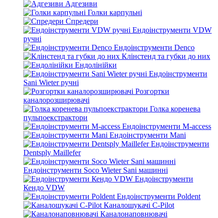
Адгезиви
Голки карпульні
Спредери
Ендоінструменти VDW
ручні
Ендоінструменти Denco
Клінстенд та губки до них
Ендолінійки
Ендоінструменти
Sani Wieter ручні
Розгортки
каналорозширювачі
Голка коренева
пульпоекстрактори
Ендоінструменти M-access
Ендоінструменти Mani
Ендоінструменти
Dentsply Maillefer
Ендоінструменти Soco Wieter Sani машинні
Ендоінструменти
Кендо VDW
Ендоінструменти Poldent
Каналошукачі C-Pilot
Каналонаповнювачі