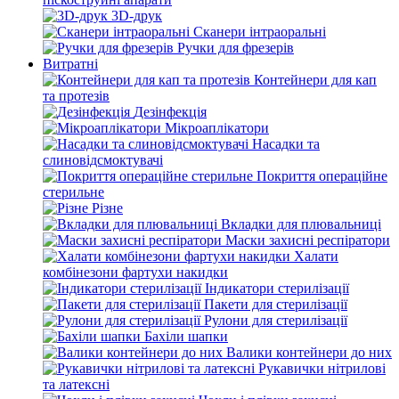
3D-друк
Сканери інтраоральні
Ручки для фрезерів
Витратні
Контейнери для кап
та протезів
Дезінфекція
Мікроаплікатори
Насадки та
слиновідсмоктувачі
Покриття операційне
стерильне
Різне
Вкладки для плювальниці
Маски захисні респіратори
Халати
комбінезони фартухи накидки
Індикатори стерилізації
Пакети для стерилізації
Рулони для стерилізації
Бахіли шапки
Валики контейнери до них
Рукавички нітрилові
та латексні