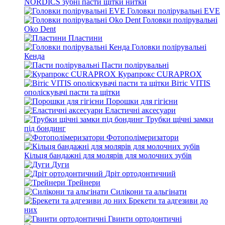
NORDICS зубні пасти щітки нитки
Головки полірувальні EVE
Головки полірувальні
Oko Dent
Пластини
Головки полірувальні
Кенда
Пасти полірувальні
Курапрокс CURAPROX
Вітіс VITIS
ополіскувачі пасти та щітки
Порошки для гігієни
Еластичні аксесуари
Трубки щічні замки
під бондинг
Фотополімеризатори
Кільця бандажні для молярів для молочних зубів
Дуги
Дріт ортодонтичний
Трейнери
Силікони та альгінати
Брекети та адгезиви до
них
Гвинти ортодонтичні