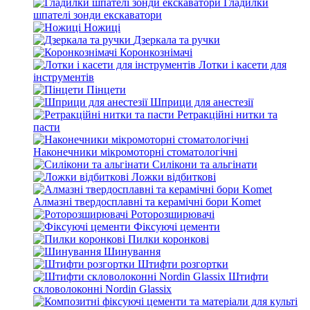
Гладилки
шпателі зонди екскаватори
Ножиці
Дзеркала та ручки
Коронкознімачі
Лотки і касети для
інструментів
Пінцети
Шприци для анестезії
Ретракційні нитки та
пасти
Наконечники мікромоторні стоматологічні
Силікони та альгінати
Ложки відбиткові
Алмазні твердосплавні та керамічні бори Komet
Роторозширювачі
Фіксуючі цементи
Пилки коронкові
Шинування
Штифти розгортки
Штифти
скловолоконні Nordin Glassix