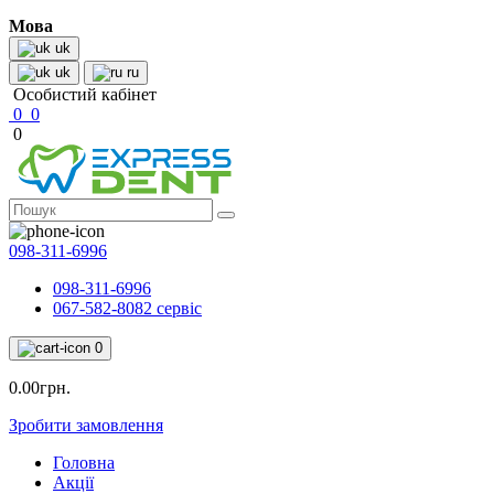
Мова
uk
uk
ru
Особистий кабінет
0
0
0
098-311-6996
098-311-6996
067-582-8082 сервіс
0
0.00грн.
Зробити замовлення
Головна
Акції