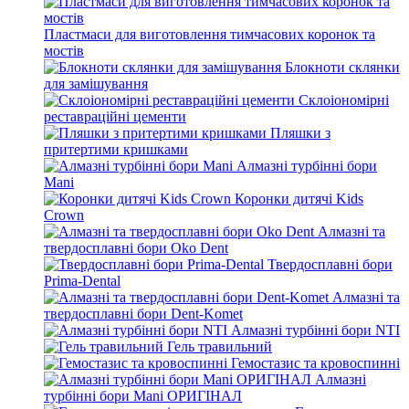
Пластмаси для виготовлення тимчасових коронок та
мостів
Блокноти склянки
для замішування
Склоіономірні
реставраційні цементи
Пляшки з
притертими кришками
Алмазні турбінні бори
Mani
Коронки дитячі Kids
Crown
Алмазні та
твердосплавні бори Oko Dent
Твердосплавні бори
Prima-Dental
Алмазні та
твердосплавні бори Dent-Komet
Алмазні турбінні бори NTI
Гель травильний
Гемостазис та кровоспинні
Алмазні
турбінні бори Mani ОРИГІНАЛ