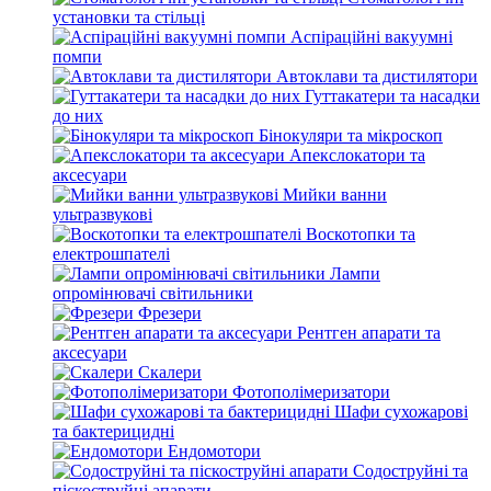
установки та стільці
Аспіраційні вакуумні
помпи
Автоклави та дистилятори
Гуттакатери та насадки
до них
Бінокуляри та мікроскоп
Апекслокатори та
аксесуари
Мийки ванни
ультразвукові
Воскотопки та
електрошпателі
Лампи
опромінювачі світильники
Фрезери
Рентген апарати та
аксесуари
Скалери
Фотополімеризатори
Шафи сухожарові
та бактерицидні
Ендомотори
Содоструйні та
піскоструйні апарати