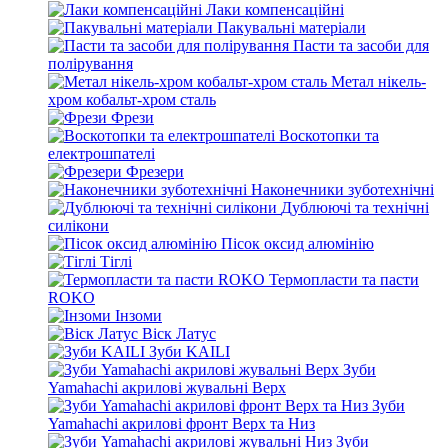
Лаки компенсаційні
Пакувальні матеріали
Пасти та засоби для
полірування
Метал нікель-
хром кобальт-хром сталь
Фрези
Воскотопки та
електрошпателі
Фрезери
Наконечники зуботехнічні
Дублюючі та технічні
силікони
Пісок оксид алюмінію
Тіглі
Термопласти та пасти
ROKO
Інзоми
Віск Латус
Зуби KAILI
Зуби
Yamahachi акрилові жувальні Верх
Зуби
Yamahachi акрилові фронт Верх та Низ
Зуби