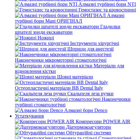
Алмазні турбінні бори NTI
Гемостазис та кровоспинні
Алмазні
турбінні бори Mani ОРИГІНАЛ
Гладилки
шпателі зонди екскаватори
Ножиці
Інструменти хірургічні
Шприци для анестезії
Наконечники мікромоторні стоматологічні
Матеріали для
відновлення кістки
Шовні матеріали
Остеопластичні матеріали BB Dental Italy
Скальпеля леза ручки
Наконечники
турбінні стоматологічні
Алмазні бори Denco
Устаткування
Компресори POWER AIR
Діатермокоагулятори
Обтураційні системи
Стоматологічні