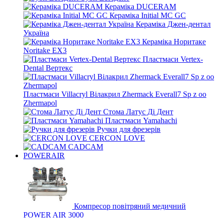
Кераміка DUCERAM
Кераміка Initial MC GC
Кераміка Джен-дентал
Україна
Кераміка Норитаке
Noritake EX3
Пластмаси Vertex-
Dental Вертекс
Пластмаси Villacryl Вілакрил Zhermack Everall7 Sp z oo
Zhermapol
Стома Латус Ді Дент
Пластмаси Yamahachi
Ручки для фрезерів
CERCON LOVE
CADCAM
POWERAIR
Компресор повітряний медичний
POWER AIR 3000