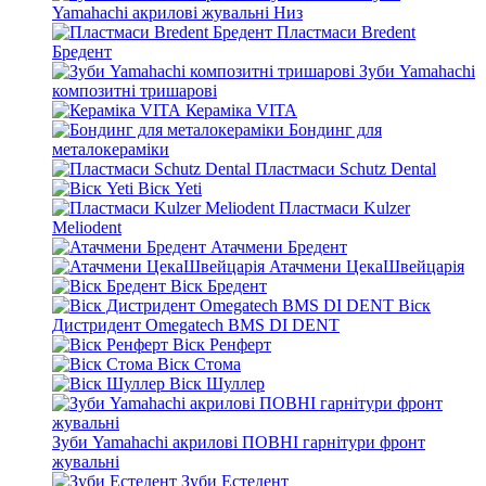
Yamahachi акрилові жувальні Низ
Пластмаси Bredent
Бредент
Зуби Yamahachi
композитні тришарові
Кераміка VITA
Бондинг для
металокераміки
Пластмаси Schutz Dental
Віск Yeti
Пластмаси Kulzer
Meliodent
Атачмени Бредент
Атачмени ЦекаШвейцарія
Віск Бредент
Віск
Дистридент Omegatech BMS DI DENT
Віск Ренферт
Віск Стома
Віск Шуллер
Зуби Yamahachi акрилові ПОВНІ гарнітури фронт
жувальні
Зуби Естедент