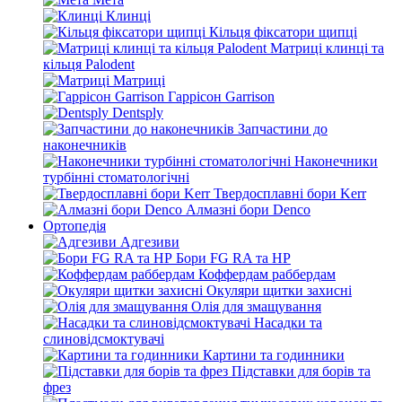
Клинці
Кільця фіксатори щипці
Матриці клинці та
кільця Palodent
Матриці
Гаррісон Garrison
Dentsply
Запчастини до
наконечників
Наконечники
турбінні стоматологічні
Твердосплавні бори Kerr
Алмазні бори Denco
Ортопедія
Адгезиви
Бори FG RA та HP
Коффердам раббердам
Окуляри щитки захисні
Олія для змащування
Насадки та
слиновідсмоктувачі
Картини та годинники
Підставки для борів та
фрез