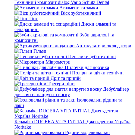
Технічний композит dialog Vario Schutz Dental
Атачмени та замки
Віск зуботехнічний
Гіпс
Диски алмазні та
сепараційні
Зуби акрилові та
композитні
Артикулятори оклюдатори
Гільзи
Пензлики зуботехнічні
Мікрометри
Пилочки для лобзика
Поліри та щітки технічні
Дріт та припій
Трегери піни
Дебублайзер
для зняття напруги з воску
Ізолювальні рідини та
лаки
Кераміка DUCERA VITA INITIAL Джен-дентал Україна
Noritake
Рідини моделювальні