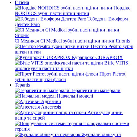
Гігієна
Нордікс
NORDICS зубні пасти щітки нитки
Тебодонт Емоформ
Дентек Paro
Сі Медикал Ci Medical зубні пасти щітки нитки Японія
Песітро Pesitro зубні
щітки нитки
Курапрокс CURAPROX
Вітіс VITIS
ополіскувачі пасти та щітки
Пірот Pierrot
зубні пасти щітки флоси
Терапія
Терапевтичні матеріали
Навчальні моделі
Адгезиви
Анестезія
Артикуляційний
папір та спрей
Полірувальні системи
терапія
Журнали обліку та