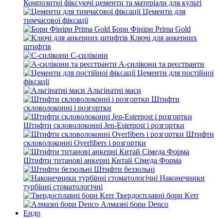
Композитні фіксуючі цементи та матеріали для культі
Цементи для
тимчасової фіксації
Бори Фініри Prima Gold
Ключі для анкерних
штифтів
С-силікони
А-силікони та реєстранти
Цементи для постійної
фіксації
Альгінатні маси
Штифти
скловолоконні і розгортки
Штифти скловолоконні Jen-Esterpost і розгортки
Штифти
скловолоконні Overfibers і розгортки
Штифти титанові анкерні Китай Сімеда Форма
Штифти беззольні
Наконечники
турбінні стоматологічні
Твердосплавні бори Kerr
Алмазні бори Denco
Ендо