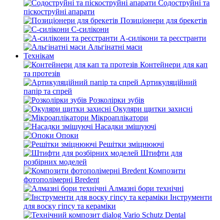
Содоструйні та
піскоструйні апарати
Позиціонери для брекетів
С-силікони
А-силікони та реєстранти
Альгінатні маси
Технікам
Контейнери для кап
та протезів
Артикуляційний
папір та спрей
Розколірки зубів
Окуляри щитки захисні
Мікроаплікатори
Насадки змішуючі
Опоки
Решітки зміцнюючі
Штифти для
розбірних моделей
Композити
фотополімерні Bredent
Алмазні бори технічні
Інструменти
для воску гіпсу та кераміки