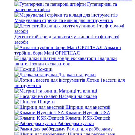
Гутаперчеві та
паперові штифти
Маркувальні стрічки та кільця для інструментів
Десенситайзери для зняття чутливості та фторуючі
засоби
Алмазні
турбінні бори Mani ОРИГІНАЛ
Гладилки
шпателі зонди екскаватори
Ножиці
Дзеркала та ручки
Лотки і касети для
інструментів
Матриці та клинці
Насадки на скалер
Пінцети
Шприци для анестезії
Клампи Hygenic USA
Клампи KSK-Dentech
Раббердам хустки
Рамки для раббердаму
Щипці для раббердаму