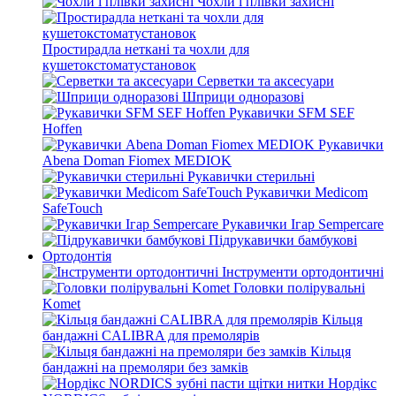
Чохли і плівки захисні
Простирадла неткані та чохли для
кушетокстоматустановок
Серветки та аксесуари
Шприци одноразові
Рукавички SFM SEF
Hoffen
Рукавички
Abena Doman Fiomex MEDIOK
Рукавички стерильні
Рукавички Medicom
SafeTouch
Рукавички Ігар Sempercare
Підрукавички бамбукові
Ортодонтія
Інструменти ортодонтичні
Головки полірувальні
Komet
Кільця
бандажні CALIBRA для премолярів
Кільця
бандажні на премоляри без замків
Нордікс