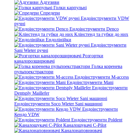
Адгезиви
Голки карпульні
Спредери
Ендоінструменти VDW
ручні
Ендоінструменти Denco
Клінстенд та губки до них
Ендолінійки
Ендоінструменти
Sani Wieter ручні
Розгортки
каналорозширювачі
Голка коренева
пульпоекстрактори
Ендоінструменти M-access
Ендоінструменти Mani
Ендоінструменти
Dentsply Maillefer
Ендоінструменти Soco Wieter Sani машинні
Ендоінструменти
Кендо VDW
Ендоінструменти Poldent
Каналошукачі C-Pilot
Каналонаповнювачі