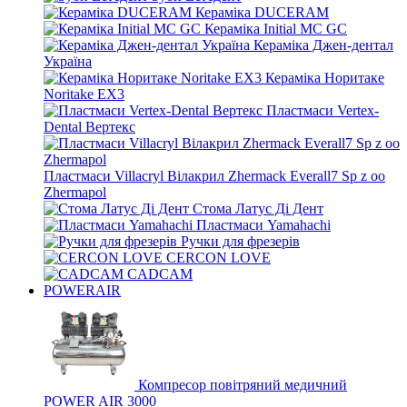
Кераміка DUCERAM
Кераміка Initial MC GC
Кераміка Джен-дентал
Україна
Кераміка Норитаке
Noritake EX3
Пластмаси Vertex-
Dental Вертекс
Пластмаси Villacryl Вілакрил Zhermack Everall7 Sp z oo
Zhermapol
Стома Латус Ді Дент
Пластмаси Yamahachi
Ручки для фрезерів
CERCON LOVE
CADCAM
POWERAIR
Компресор повітряний медичний
POWER AIR 3000