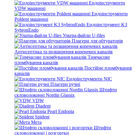
Ендоінструменти
VDW машинні
Ендоінструменти
Poldent машинні
Ендоінструмент K3
SybronEndo
Ультра-файли U-files
Плагери для обтураторів
Антисептика та розширення кореневих каналів
Тимчасове
пломбування каналів
Постійне пломбування
каналів
Ендоінструменти NIC
Плагери ручні
Штифти
скловолоконні Nordin Glassix
VDW
Diadent
Pearl Endopia
Spident
Мета
Штифти
скловолоконні і розгортки