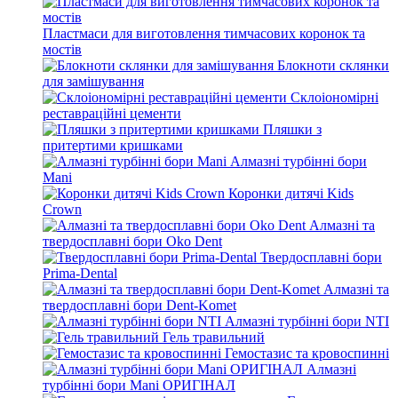
Пластмаси для виготовлення тимчасових коронок та
мостів
Блокноти склянки
для замішування
Склоіономірні
реставраційні цементи
Пляшки з
притертими кришками
Алмазні турбінні бори
Mani
Коронки дитячі Kids
Crown
Алмазні та
твердосплавні бори Oko Dent
Твердосплавні бори
Prima-Dental
Алмазні та
твердосплавні бори Dent-Komet
Алмазні турбінні бори NTI
Гель травильний
Гемостазис та кровоспинні
Алмазні
турбінні бори Mani ОРИГІНАЛ