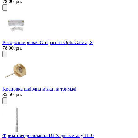
78.00грн.
Роторозширювач Оптрагейт OptraGate 2, S
78.00грн.
Крацовка шкіряна м'яка на тримачі
35.50грн.
Фреза твердосплавна DLX для металу 1110