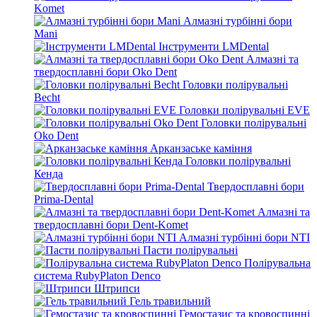
Komet
Алмазні турбінні бори
Mani
Інструменти LMDental
Алмазні та
твердосплавні бори Oko Dent
Головки полірувальні
Becht
Головки полірувальні EVE
Головки полірувальні
Oko Dent
Арканзаське каміння
Головки полірувальні
Кенда
Твердосплавні бори
Prima-Dental
Алмазні та
твердосплавні бори Dent-Komet
Алмазні турбінні бори NTI
Пасти полірувальні
Полірувальна
система RubyPlaton Denco
Штрипси
Гель травильний
Гемостазис та кровоспинні