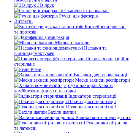
3D-друк
Сканери інтраоральні
Ручки для фрезерів
Витратні
Контейнери для кап
та протезів
Дезінфекція
Мікроаплікатори
Насадки та
слиновідсмоктувачі
Покриття операційне
стерильне
Різне
Вкладки для плювальниці
Маски захисні респіратори
Халати
комбінезони фартухи накидки
Індикатори стерилізації
Пакети для стерилізації
Рулони для стерилізації
Бахіли шапки
Валики контейнери до них
Рукавички нітрилові
та латексні