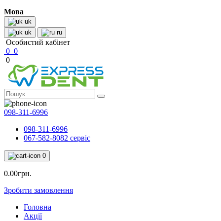
Мова
uk
uk
ru
Особистий кабінет
0
0
0
098-311-6996
098-311-6996
067-582-8082 сервіс
0
0.00грн.
Зробити замовлення
Головна
Акції