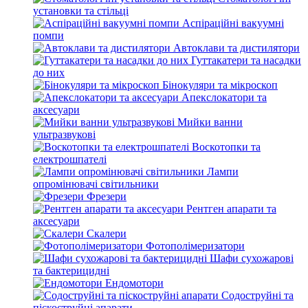
установки та стільці
Аспіраційні вакуумні
помпи
Автоклави та дистилятори
Гуттакатери та насадки
до них
Бінокуляри та мікроскоп
Апекслокатори та
аксесуари
Мийки ванни
ультразвукові
Воскотопки та
електрошпателі
Лампи
опромінювачі світильники
Фрезери
Рентген апарати та
аксесуари
Скалери
Фотополімеризатори
Шафи сухожарові
та бактерицидні
Ендомотори
Содоструйні та
піскоструйні апарати