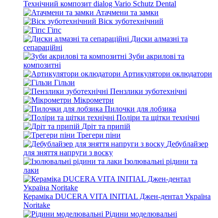
Технічний композит dialog Vario Schutz Dental
Атачмени та замки
Віск зуботехнічний
Гіпс
Диски алмазні та
сепараційні
Зуби акрилові та
композитні
Артикулятори оклюдатори
Гільзи
Пензлики зуботехнічні
Мікрометри
Пилочки для лобзика
Поліри та щітки технічні
Дріт та припій
Трегери піни
Дебублайзер
для зняття напруги з воску
Ізолювальні рідини та
лаки
Кераміка DUCERA VITA INITIAL Джен-дентал Україна
Noritake
Рідини моделювальні