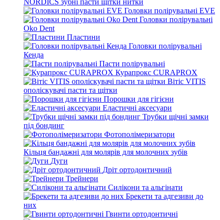
NORDICS зубні пасти щітки нитки
Головки полірувальні EVE
Головки полірувальні
Oko Dent
Пластини
Головки полірувальні
Кенда
Пасти полірувальні
Курапрокс CURAPROX
Вітіс VITIS
ополіскувачі пасти та щітки
Порошки для гігієни
Еластичні аксесуари
Трубки щічні замки
під бондинг
Фотополімеризатори
Кільця бандажні для молярів для молочних зубів
Дуги
Дріт ортодонтичний
Трейнери
Силікони та альгінати
Брекети та адгезиви до
них
Гвинти ортодонтичні