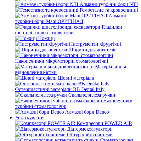
Алмазні турбінні бори NTI
Гемостазис та кровоспинні
Алмазні
турбінні бори Mani ОРИГІНАЛ
Гладилки
шпателі зонди екскаватори
Ножиці
Інструменти хірургічні
Шприци для анестезії
Наконечники мікромоторні стоматологічні
Матеріали для
відновлення кістки
Шовні матеріали
Остеопластичні матеріали BB Dental Italy
Скальпеля леза ручки
Наконечники
турбінні стоматологічні
Алмазні бори Denco
Устаткування
Компресори POWER AIR
Діатермокоагулятори
Обтураційні системи
Стоматологічні