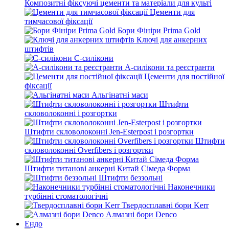
Композитні фіксуючі цементи та матеріали для культі
Цементи для
тимчасової фіксації
Бори Фініри Prima Gold
Ключі для анкерних
штифтів
С-силікони
А-силікони та реєстранти
Цементи для постійної
фіксації
Альгінатні маси
Штифти
скловолоконні і розгортки
Штифти скловолоконні Jen-Esterpost і розгортки
Штифти
скловолоконні Overfibers і розгортки
Штифти титанові анкерні Китай Сімеда Форма
Штифти беззольні
Наконечники
турбінні стоматологічні
Твердосплавні бори Kerr
Алмазні бори Denco
Ендо