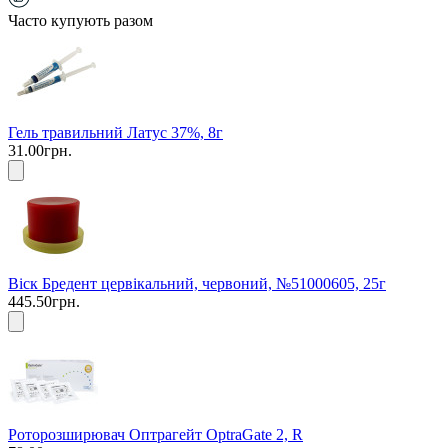
Часто купують разом
Гель травильний Латус 37%, 8г
31.00грн.
Віск Бредент цервікальний, червоний, №51000605, 25г
445.50грн.
Роторозширювач Оптрагейт OptraGate 2, R