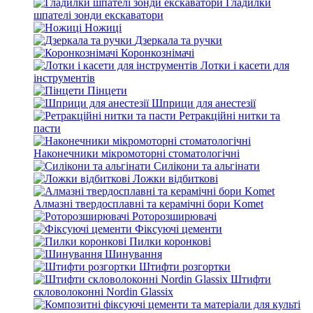
Гладилки
шпателі зонди екскаватори
Ножиці
Дзеркала та ручки
Коронкознімачі
Лотки і касети для
інструментів
Пінцети
Шприци для анестезії
Ретракційні нитки та
пасти
Наконечники мікромоторні стоматологічні
Силікони та альгінати
Ложки відбиткові
Алмазні твердосплавні та керамічні бори Komet
Роторозширювачі
Фіксуючі цементи
Пилки коронкові
Шинування
Штифти розгортки
Штифти
скловолоконні Nordin Glassix