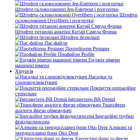
Штифти скловолоконні Jen-Esterpost і розгортки
Штифти
скловолоконні Overfibers і розгортки
Штифти титанові анкерні Китай Сімеда Форма
Штифти беззольні
Пас-файли
Протейпери Protaper
Профайли Profile
Енджін рімери
машинні рімери
Хірургія
Насадки та
слиновідсмоктувачі
Покриття операційне
стерильне
Імплантати BB Dental
Трансфери
аналоги фрези обмежувачі
Іригаційні трубки
фізіодиспенсера
Алмазні та
твердосплавні бори Oko Dent
Хірургічні бори та фрези