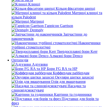
Клинці
Кільця фіксатори щипці
Матриці клинці та
кільця Palodent
Матриці
Гаррісон Garrison
Dentsply
Запчастини до
наконечників
Наконечники
турбінні стоматологічні
Твердосплавні бори Kerr
Алмазні бори Denco
Ортопедія
Адгезиви
Бори FG RA та HP
Коффердам раббердам
Окуляри щитки захисні
Олія для змащування
Насадки та
слиновідсмоктувачі
Картини та годинники
Підставки для борів та
фрез