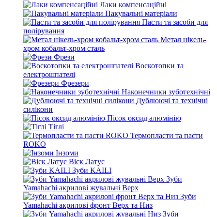
Лаки компенсаційні
Пакувальні матеріали
Пасти та засоби для
полірування
Метал нікель-
хром кобальт-хром сталь
Фрези
Воскотопки та
електрошпателі
Фрезери
Наконечники зуботехнічні
Дублюючі та технічні
силікони
Пісок оксид алюмінію
Тіглі
Термопласти та пасти
ROKO
Інзоми
Віск Латус
Зуби KAILI
Зуби
Yamahachi акрилові жувальні Верх
Зуби
Yamahachi акрилові фронт Верх та Низ
Зуби