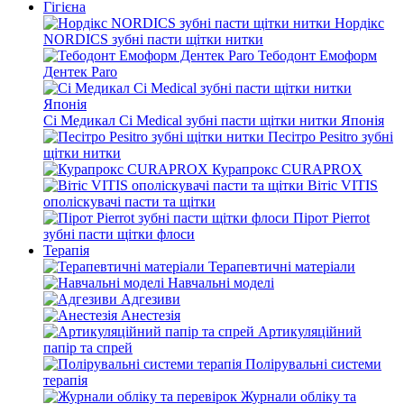
Гігієна
Нордікс
NORDICS зубні пасти щітки нитки
Тебодонт Емоформ
Дентек Paro
Сі Медикал Ci Medical зубні пасти щітки нитки Японія
Песітро Pesitro зубні
щітки нитки
Курапрокс CURAPROX
Вітіс VITIS
ополіскувачі пасти та щітки
Пірот Pierrot
зубні пасти щітки флоси
Терапія
Терапевтичні матеріали
Навчальні моделі
Адгезиви
Анестезія
Артикуляційний
папір та спрей
Полірувальні системи
терапія
Журнали обліку та