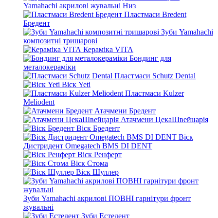
Yamahachi акрилові жувальні Низ
Пластмаси Bredent
Бредент
Зуби Yamahachi
композитні тришарові
Кераміка VITA
Бондинг для
металокераміки
Пластмаси Schutz Dental
Віск Yeti
Пластмаси Kulzer
Meliodent
Атачмени Бредент
Атачмени ЦекаШвейцарія
Віск Бредент
Віск
Дистридент Omegatech BMS DI DENT
Віск Ренферт
Віск Стома
Віск Шуллер
Зуби Yamahachi акрилові ПОВНІ гарнітури фронт
жувальні
Зуби Естедент