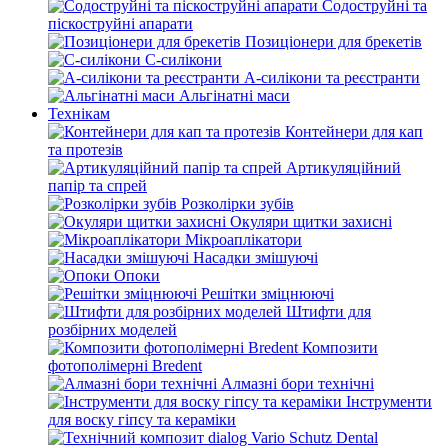
Содоструйні та
піскоструйні апарати
Позиціонери для брекетів
С-силікони
А-силікони та реєстранти
Альгінатні маси
Технікам
Контейнери для кап
та протезів
Артикуляційний
папір та спрей
Розколірки зубів
Окуляри щитки захисні
Мікроаплікатори
Насадки змішуючі
Опоки
Решітки зміцнюючі
Штифти для
розбірних моделей
Композити
фотополімерні Bredent
Алмазні бори технічні
Інструменти
для воску гіпсу та кераміки