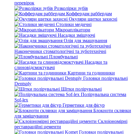
перевірок
Розколірки зубів
Коффердам раббердам
Окуляри щитки захисні
Столики медичні
Мікроаплікатори
Насадки змішуючі
Олія для змащування
Наконечники стоматологічні та зуботехнічні
Пломбувальні
Насадки та
слиновідсмоктувачі
Картини та годинники
Головки полірувальні
Dentsply
Щітки полірувальні
Полірувальна система
Sof-lex
Герметики для фісур
Блокноти склянки
для замішування
Склоіономірні
реставраційні цементи
Головки полірувальні