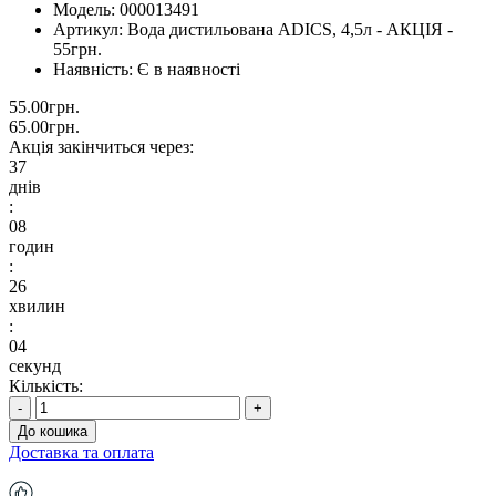
Модель:
000013491
Артикул:
Вода дистильована ADICS, 4,5л - АКЦІЯ -
55грн.
Наявність:
Є в наявності
55.00грн.
65.00грн.
Акція закінчиться через:
37
днів
:
08
годин
:
26
хвилин
:
03
секунд
Кількість:
-
+
До кошика
Доставка та оплата