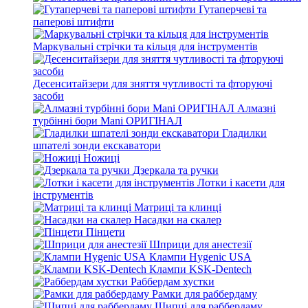
Гутаперчеві та
паперові штифти
Маркувальні стрічки та кільця для інструментів
Десенситайзери для зняття чутливості та фторуючі
засоби
Алмазні
турбінні бори Mani ОРИГІНАЛ
Гладилки
шпателі зонди екскаватори
Ножиці
Дзеркала та ручки
Лотки і касети для
інструментів
Матриці та клинці
Насадки на скалер
Пінцети
Шприци для анестезії
Клампи Hygenic USA
Клампи KSK-Dentech
Раббердам хустки
Рамки для раббердаму
Щипці для раббердаму