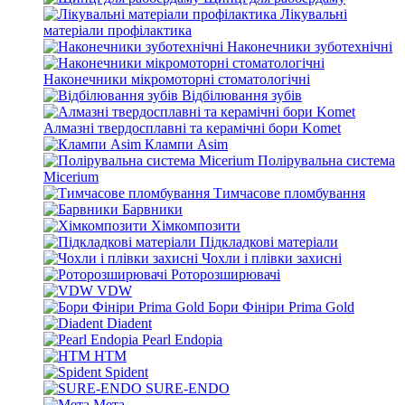
Лікувальні
матеріали профілактика
Наконечники зуботехнічні
Наконечники мікромоторні стоматологічні
Відбілювання зубів
Алмазні твердосплавні та керамічні бори Komet
Клампи Asim
Полірувальна система
Micerium
Тимчасове пломбування
Барвники
Хімкомпозити
Підкладкові матеріали
Чохли і плівки захисні
Роторозширювачі
VDW
Бори Фініри Prima Gold
Diadent
Pearl Endopia
HTM
Spident
SURE-ENDO
Мета