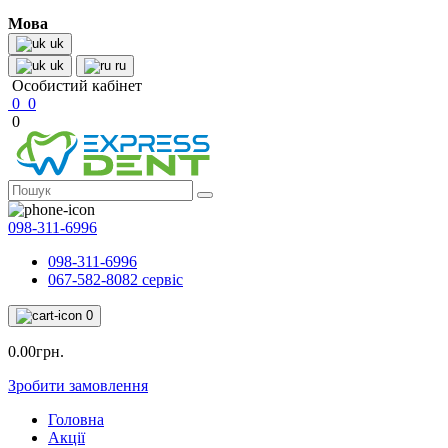
Мова
uk
uk
ru
Особистий кабінет
0
0
0
098-311-6996
098-311-6996
067-582-8082 сервіс
0
0.00грн.
Зробити замовлення
Головна
Акції