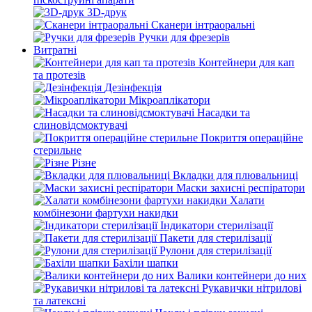
3D-друк
Сканери інтраоральні
Ручки для фрезерів
Витратні
Контейнери для кап
та протезів
Дезінфекція
Мікроаплікатори
Насадки та
слиновідсмоктувачі
Покриття операційне
стерильне
Різне
Вкладки для плювальниці
Маски захисні респіратори
Халати
комбінезони фартухи накидки
Індикатори стерилізації
Пакети для стерилізації
Рулони для стерилізації
Бахіли шапки
Валики контейнери до них
Рукавички нітрилові
та латексні