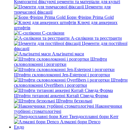
Композитні фіксуючі цементи та матеріали для культі
Цементи для
тимчасової фіксації
Бори Фініри Prima Gold
Ключі для анкерних
штифтів
С-силікони
А-силікони та реєстранти
Цементи для постійної
фіксації
Альгінатні маси
Штифти
скловолоконні і розгортки
Штифти скловолоконні Jen-Esterpost і розгортки
Штифти
скловолоконні Overfibers і розгортки
Штифти титанові анкерні Китай Сімеда Форма
Штифти беззольні
Наконечники
турбінні стоматологічні
Твердосплавні бори Kerr
Алмазні бори Denco
Ендо