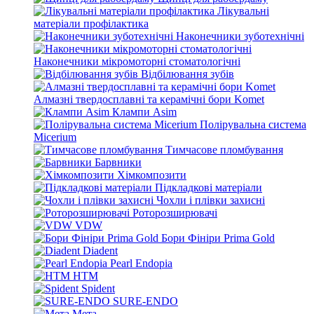
Лікувальні
матеріали профілактика
Наконечники зуботехнічні
Наконечники мікромоторні стоматологічні
Відбілювання зубів
Алмазні твердосплавні та керамічні бори Komet
Клампи Asim
Полірувальна система
Micerium
Тимчасове пломбування
Барвники
Хімкомпозити
Підкладкові матеріали
Чохли і плівки захисні
Роторозширювачі
VDW
Бори Фініри Prima Gold
Diadent
Pearl Endopia
HTM
Spident
SURE-ENDO
Мета