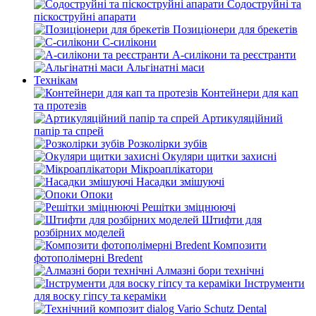
Содоструйні та
піскоструйні апарати
Позиціонери для брекетів
С-силікони
А-силікони та реєстранти
Альгінатні маси
Технікам
Контейнери для кап
та протезів
Артикуляційний
папір та спрей
Розколірки зубів
Окуляри щитки захисні
Мікроаплікатори
Насадки змішуючі
Опоки
Решітки зміцнюючі
Штифти для
розбірних моделей
Композити
фотополімерні Bredent
Алмазні бори технічні
Інструменти
для воску гіпсу та кераміки