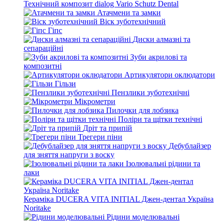
Технічний композит dialog Vario Schutz Dental
Атачмени та замки
Віск зуботехнічний
Гіпс
Диски алмазні та
сепараційні
Зуби акрилові та
композитні
Артикулятори оклюдатори
Гільзи
Пензлики зуботехнічні
Мікрометри
Пилочки для лобзика
Поліри та щітки технічні
Дріт та припій
Трегери піни
Дебублайзер
для зняття напруги з воску
Ізолювальні рідини та
лаки
Кераміка DUCERA VITA INITIAL Джен-дентал Україна
Noritake
Рідини моделювальні