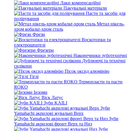
Лаки компенсаційні
Пакувальні матеріали
Пасти та засоби для
полірування
Метал нікель-
хром кобальт-хром сталь
Фрези
Воскотопки та
електрошпателі
Фрезери
Наконечники зуботехнічні
Дублюючі та технічні
силікони
Пісок оксид алюмінію
Тіглі
Термопласти та пасти
ROKO
Інзоми
Віск Латус
Зуби KAILI
Зуби
Yamahachi акрилові жувальні Верх
Зуби
Yamahachi акрилові фронт Верх та Низ
Зуби