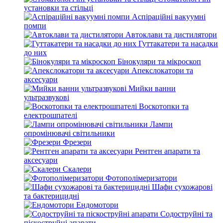
установки та стільці
Аспіраційні вакуумні
помпи
Автоклави та дистилятори
Гуттакатери та насадки
до них
Бінокуляри та мікроскоп
Апекслокатори та
аксесуари
Мийки ванни
ультразвукові
Воскотопки та
електрошпателі
Лампи
опромінювачі світильники
Фрезери
Рентген апарати та
аксесуари
Скалери
Фотополімеризатори
Шафи сухожарові
та бактерицидні
Ендомотори
Содоструйні та
піскоструйні апарати