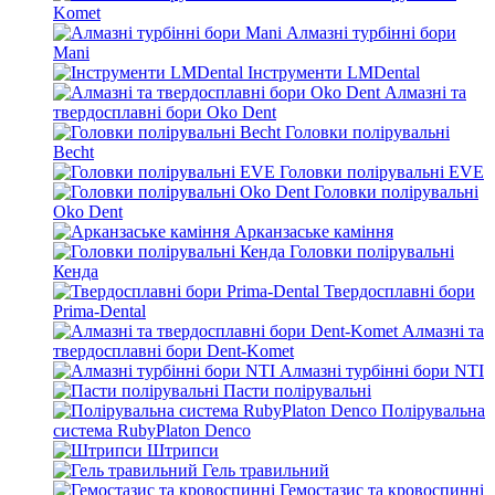
Komet
Алмазні турбінні бори
Mani
Інструменти LMDental
Алмазні та
твердосплавні бори Oko Dent
Головки полірувальні
Becht
Головки полірувальні EVE
Головки полірувальні
Oko Dent
Арканзаське каміння
Головки полірувальні
Кенда
Твердосплавні бори
Prima-Dental
Алмазні та
твердосплавні бори Dent-Komet
Алмазні турбінні бори NTI
Пасти полірувальні
Полірувальна
система RubyPlaton Denco
Штрипси
Гель травильний
Гемостазис та кровоспинні