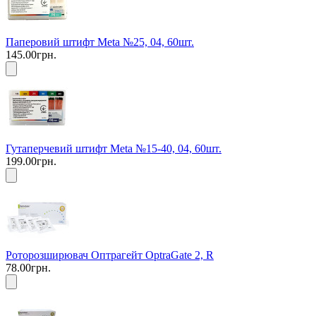
Паперовий штифт Meta №25, 04, 60шт.
145.00грн.
Гутаперчевий штифт Meta №15-40, 04, 60шт.
199.00грн.
Роторозширювач Оптрагейт OptraGate 2, R
78.00грн.