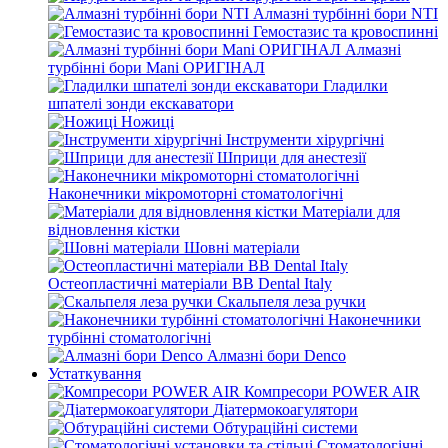
Алмазні турбінні бори NTI
Гемостазис та кровоспинні
Алмазні
турбінні бори Mani ОРИГІНАЛ
Гладилки
шпателі зонди екскаватори
Ножиці
Інструменти хірургічні
Шприци для анестезії
Наконечники мікромоторні стоматологічні
Матеріали для
відновлення кістки
Шовні матеріали
Остеопластичні матеріали BB Dental Italy
Скальпеля леза ручки
Наконечники
турбінні стоматологічні
Алмазні бори Denco
Устаткування
Компресори POWER AIR
Діатермокоагулятори
Обтураційні системи
Стоматологічні