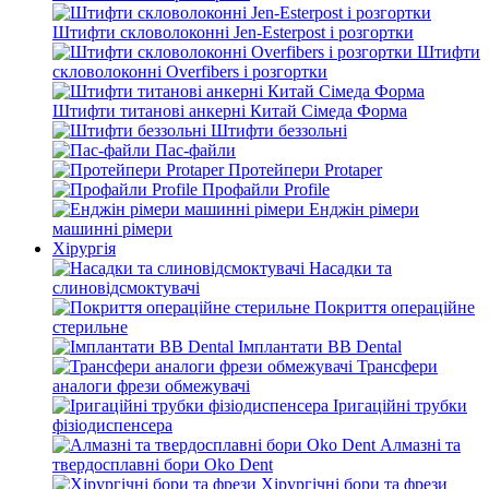
Штифти скловолоконні Jen-Esterpost і розгортки
Штифти
скловолоконні Overfibers і розгортки
Штифти титанові анкерні Китай Сімеда Форма
Штифти беззольні
Пас-файли
Протейпери Protaper
Профайли Profile
Енджін рімери
машинні рімери
Хірургія
Насадки та
слиновідсмоктувачі
Покриття операційне
стерильне
Імплантати BB Dental
Трансфери
аналоги фрези обмежувачі
Іригаційні трубки
фізіодиспенсера
Алмазні та
твердосплавні бори Oko Dent
Хірургічні бори та фрези