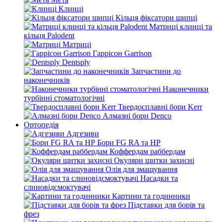
Клинці
Кільця фіксатори щипці
Матриці клинці та
кільця Palodent
Матриці
Гаррісон Garrison
Dentsply
Запчастини до
наконечників
Наконечники
турбінні стоматологічні
Твердосплавні бори Kerr
Алмазні бори Denco
Ортопедія
Адгезиви
Бори FG RA та HP
Коффердам раббердам
Окуляри щитки захисні
Олія для змащування
Насадки та
слиновідсмоктувачі
Картини та годинники
Підставки для борів та
фрез