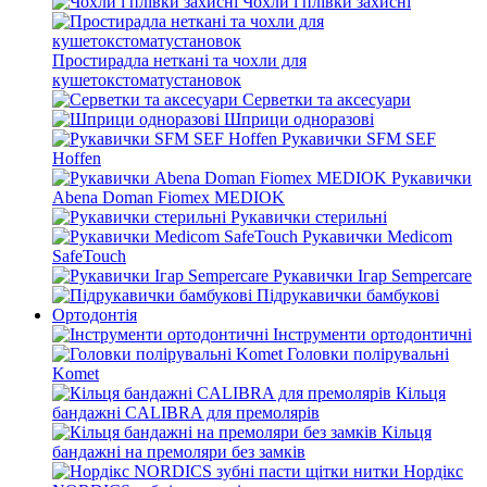
Чохли і плівки захисні
Простирадла неткані та чохли для
кушетокстоматустановок
Серветки та аксесуари
Шприци одноразові
Рукавички SFM SEF
Hoffen
Рукавички
Abena Doman Fiomex MEDIOK
Рукавички стерильні
Рукавички Medicom
SafeTouch
Рукавички Ігар Sempercare
Підрукавички бамбукові
Ортодонтія
Інструменти ортодонтичні
Головки полірувальні
Komet
Кільця
бандажні CALIBRA для премолярів
Кільця
бандажні на премоляри без замків
Нордікс