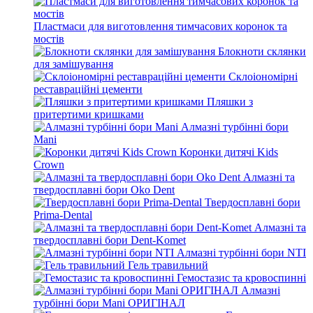
Пластмаси для виготовлення тимчасових коронок та
мостів
Блокноти склянки
для замішування
Склоіономірні
реставраційні цементи
Пляшки з
притертими кришками
Алмазні турбінні бори
Mani
Коронки дитячі Kids
Crown
Алмазні та
твердосплавні бори Oko Dent
Твердосплавні бори
Prima-Dental
Алмазні та
твердосплавні бори Dent-Komet
Алмазні турбінні бори NTI
Гель травильний
Гемостазис та кровоспинні
Алмазні
турбінні бори Mani ОРИГІНАЛ