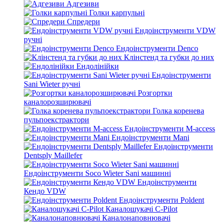
Адгезиви
Голки карпульні
Спредери
Ендоінструменти VDW
ручні
Ендоінструменти Denco
Клінстенд та губки до них
Ендолінійки
Ендоінструменти
Sani Wieter ручні
Розгортки
каналорозширювачі
Голка коренева
пульпоекстрактори
Ендоінструменти M-access
Ендоінструменти Mani
Ендоінструменти
Dentsply Maillefer
Ендоінструменти Soco Wieter Sani машинні
Ендоінструменти
Кендо VDW
Ендоінструменти Poldent
Каналошукачі C-Pilot
Каналонаповнювачі