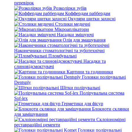
перевірок
Розколірки зубів
Коффердам раббердам
Окуляри щитки захисні
Столики медичні
Мікроаплікатори
Насадки змішуючі
Олія для змащування
Наконечники стоматологічні та зуботехнічні
Пломбувальні
Насадки та
слиновідсмоктувачі
Картини та годинники
Головки полірувальні
Dentsply
Щітки полірувальні
Полірувальна система
Sof-lex
Герметики для фісур
Блокноти склянки
для замішування
Склоіономірні
реставраційні цементи
Головки полірувальні