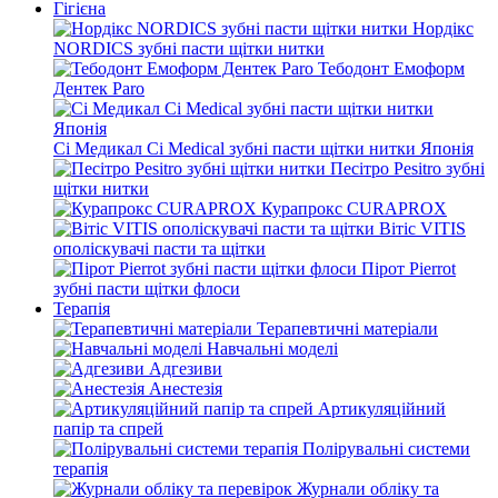
Гігієна
Нордікс
NORDICS зубні пасти щітки нитки
Тебодонт Емоформ
Дентек Paro
Сі Медикал Ci Medical зубні пасти щітки нитки Японія
Песітро Pesitro зубні
щітки нитки
Курапрокс CURAPROX
Вітіс VITIS
ополіскувачі пасти та щітки
Пірот Pierrot
зубні пасти щітки флоси
Терапія
Терапевтичні матеріали
Навчальні моделі
Адгезиви
Анестезія
Артикуляційний
папір та спрей
Полірувальні системи
терапія
Журнали обліку та