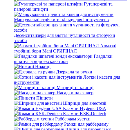
Гутаперчеві та
паперові штифти
Маркувальні стрічки та кільця для інструментів
Десенситайзери для зняття чутливості та фторуючі
засоби
Алмазні
турбінні бори Mani ОРИГІНАЛ
Гладилки
шпателі зонди екскаватори
Ножиці
Дзеркала та ручки
Лотки і касети для
інструментів
Матриці та клинці
Насадки на скалер
Пінцети
Шприци для анестезії
Клампи Hygenic USA
Клампи KSK-Dentech
Раббердам хустки
Рамки для раббердаму
Щипці для раббердаму