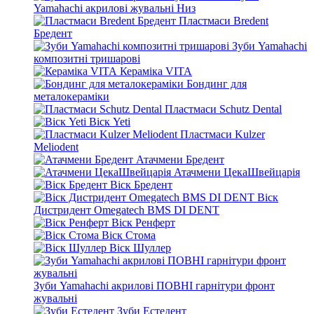
Yamahachi акрилові жувальні Низ
Пластмаси Bredent
Бредент
Зуби Yamahachi
композитні тришарові
Кераміка VITA
Бондинг для
металокераміки
Пластмаси Schutz Dental
Віск Yeti
Пластмаси Kulzer
Meliodent
Атачмени Бредент
Атачмени ЦекаШвейцарія
Віск Бредент
Віск
Дистридент Omegatech BMS DI DENT
Віск Ренферт
Віск Стома
Віск Шуллер
Зуби Yamahachi акрилові ПОВНІ гарнітури фронт
жувальні
Зуби Естедент