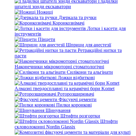
Гладилки
шпателі зонди екскаватори
Ножиці
Дзеркала та ручки
Коронкознімачі
Лотки і касети для
інструментів
Пінцети
Шприци для анестезії
Ретракційні нитки та
пасти
Наконечники мікромоторні стоматологічні
Силікони та альгінати
Ложки відбиткові
Алмазні твердосплавні та керамічні бори Komet
Роторозширювачі
Фіксуючі цементи
Пилки коронкові
Шинування
Штифти розгортки
Штифти
скловолоконні Nordin Glassix