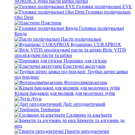
NORDICS зубні пасти щітки нитки
Головки полірувальні EVE
Головки полірувальні
Oko Dent
Пластини
Головки полірувальні
Кенда
Пасти полірувальні
Курапрокс CURAPROX
Вітіс VITIS
ополіскувачі пасти та щітки
Порошки для гігієни
Еластичні аксесуари
Трубки щічні замки
під бондинг
Фотополімеризатори
Кільця бандажні для молярів для молочних зубів
Дуги
Дріт ортодонтичний
Трейнери
Силікони та альгінати
Брекети та адгезиви до
них
Гвинти ортодонтичні