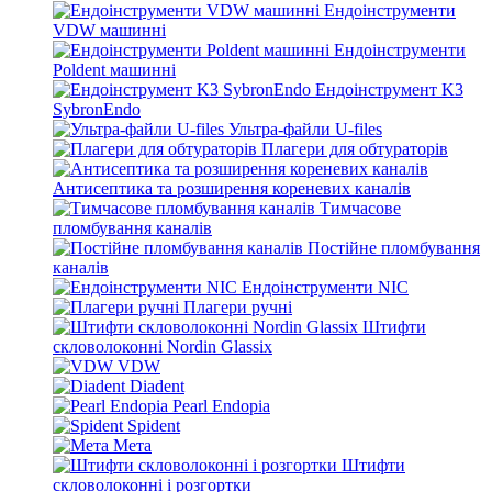
Ендоінструменти
VDW машинні
Ендоінструменти
Poldent машинні
Ендоінструмент K3
SybronEndo
Ультра-файли U-files
Плагери для обтураторів
Антисептика та розширення кореневих каналів
Тимчасове
пломбування каналів
Постійне пломбування
каналів
Ендоінструменти NIC
Плагери ручні
Штифти
скловолоконні Nordin Glassix
VDW
Diadent
Pearl Endopia
Spident
Мета
Штифти
скловолоконні і розгортки