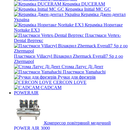
Кераміка DUCERAM
Кераміка Initial MC GC
Кераміка Джен-дентал
Україна
Кераміка Норитаке
Noritake EX3
Пластмаси Vertex-
Dental Вертекс
Пластмаси Villacryl Вілакрил Zhermack Everall7 Sp z oo
Zhermapol
Стома Латус Ді Дент
Пластмаси Yamahachi
Ручки для фрезерів
CERCON LOVE
CADCAM
POWERAIR
Компресор повітряний медичний
POWER AIR 3000