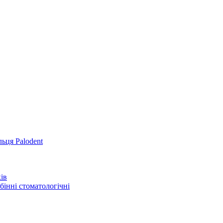
льця Palodent
ів
інні стоматологічні