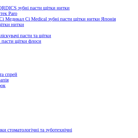
ORDICS зубні пасти щітки нитки
тек Paro
Сі Медикал Ci Medical зубні пасти щітки нитки Японія
 щітки нитки
ліскувачі пасти та щітки
ні пасти щітки флоси
та спрей
апія
рок
ки стоматологічні та зуботехнічні