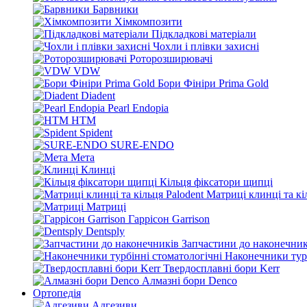
Барвники
Хімкомпозити
Підкладкові матеріали
Чохли і плівки захисні
Роторозширювачі
VDW
Бори Фініри Prima Gold
Diadent
Pearl Endopia
HTM
Spident
SURE-ENDO
Мета
Клинці
Кільця фіксатори щипці
Матриці клинці та кі
Матриці
Гаррісон Garrison
Dentsply
Запчастини до наконечник
Наконечники турб
Твердосплавні бори Kerr
Алмазні бори Denco
Ортопедія
Адгезиви