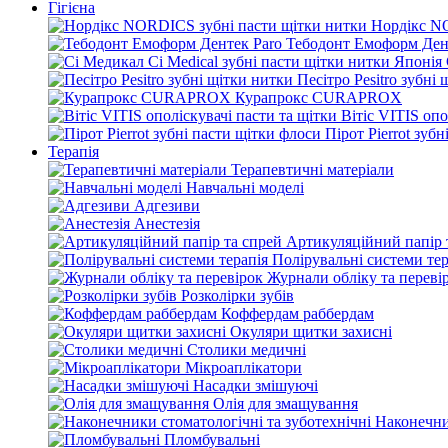
Гігієна
Нордікс N
Тебодонт Емоформ Ден
Песітро Pesitro зубні
Курапрокс CURAPROX
Вітіс VITIS опо
Пірот Pierrot зуб
Терапія
Терапевтичні матеріали
Навчальні моделі
Адгезиви
Анестезія
Артикуляційний папір 
Полірувальні системи тер
Журнали обліку та переві
Розколірки зубів
Коффердам раббердам
Окуляри щитки захисні
Столики медичні
Мікроаплікатори
Насадки змішуючі
Олія для змащування
Наконечни
Пломбувальні