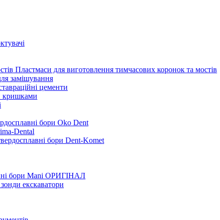
ктувачі
Пластмаси для виготовлення тимчасових коронок та мостів
для замішування
ставраційні цементи
и кришками
i
ердосплавні бори Oko Dent
ima-Dental
твердосплавні бори Dent-Komet
нні бори Mani ОРИГІНАЛ
 зонди екскаватори
трументів