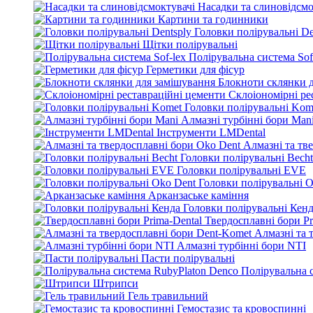
Насадки та слиновідсмо
Картини та годинники
Головки полірувальні De
Щітки полірувальні
Полірувальна система Sof
Герметики для фісур
Блокноти склянки 
Склоіономірні ре
Головки полірувальні Kom
Алмазні турбінні бори Man
Інструменти LMDental
Алмазні та тв
Головки полірувальні Becht
Головки полірувальні EVE
Головки полірувальні O
Арканзаське каміння
Головки полірувальні Кен
Твердосплавні бори Pr
Алмазні та 
Алмазні турбінні бори NTI
Пасти полірувальні
Полірувальна 
Штрипси
Гель травильний
Гемостазис та кровоспинні