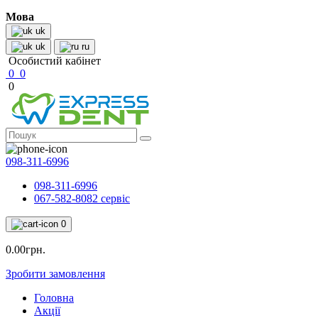
Мова
uk
uk
ru
Особистий кабінет
0
0
0
098-311-6996
098-311-6996
067-582-8082 сервіс
0
0.00грн.
Зробити замовлення
Головна
Акції