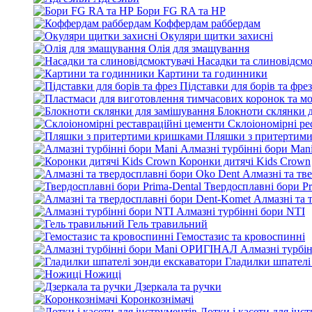
Бори FG RA та HP
Коффердам раббердам
Окуляри щитки захисні
Олія для змащування
Насадки та слиновідсмо
Картини та годинники
Підставки для борів та фрез
Блокноти склянки 
Склоіономірні ре
Пляшки з притертим
Алмазні турбінні бори Man
Коронки дитячі Kids Crown
Алмазні та тв
Твердосплавні бори Pr
Алмазні та 
Алмазні турбінні бори NTI
Гель травильний
Гемостазис та кровоспинні
Алмазні турбі
Гладилки шпателі
Ножиці
Дзеркала та ручки
Коронкознімачі
Лотки і касети для інс