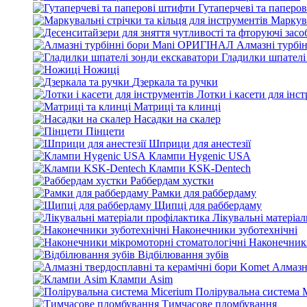
Гутаперчеві та паперо
Маркува
Алмазні турбі
Гладилки шпателі
Ножиці
Дзеркала та ручки
Лотки і касети для інс
Матриці та клинці
Насадки на скалер
Пінцети
Шприци для анестезії
Клампи Hygenic USA
Клампи KSK-Dentech
Раббердам хустки
Рамки для раббердаму
Щипці для раббердаму
Лікувальні матеріа
Наконечники зуботехнічні
Наконечники
Відбілювання зубів
Алмазн
Клампи Asim
Полірувальна система 
Тимчасове пломбування