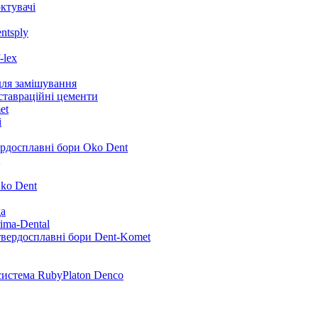
ктувачі
ntsply
-lex
для замішування
ставраційні цементи
et
i
ердосплавні бори Oko Dent
ko Dent
да
ima-Dental
твердосплавні бори Dent-Komet
система RubyPlaton Denco