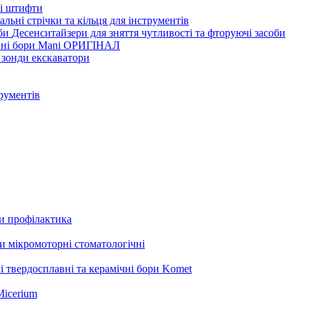
ві штифти
льні стрічки та кільця для інструментів
Десенситайзери для зняття чутливості та фторуючі засоби
нні бори Mani ОРИГІНАЛ
 зонди екскаватори
трументів
ли профілактика
 мікромоторні стоматологічні
і твердосплавні та керамічні бори Komet
Micerium