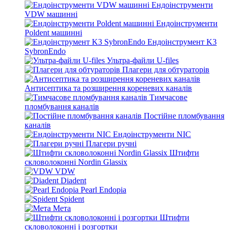
Ендоінструменти
VDW машинні
Ендоінструменти
Poldent машинні
Ендоінструмент K3
SybronEndo
Ультра-файли U-files
Плагери для обтураторів
Антисептика та розширення кореневих каналів
Тимчасове
пломбування каналів
Постійне пломбування
каналів
Ендоінструменти NIC
Плагери ручні
Штифти
скловолоконні Nordin Glassix
VDW
Diadent
Pearl Endopia
Spident
Мета
Штифти
скловолоконні і розгортки