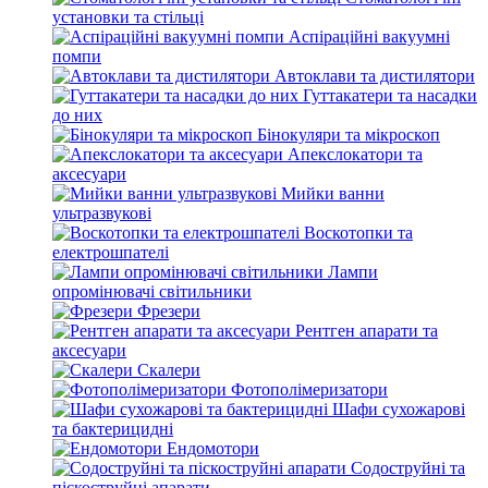
установки та стільці
Аспіраційні вакуумні
помпи
Автоклави та дистилятори
Гуттакатери та насадки
до них
Бінокуляри та мікроскоп
Апекслокатори та
аксесуари
Мийки ванни
ультразвукові
Воскотопки та
електрошпателі
Лампи
опромінювачі світильники
Фрезери
Рентген апарати та
аксесуари
Скалери
Фотополімеризатори
Шафи сухожарові
та бактерицидні
Ендомотори
Содоструйні та
піскоструйні апарати