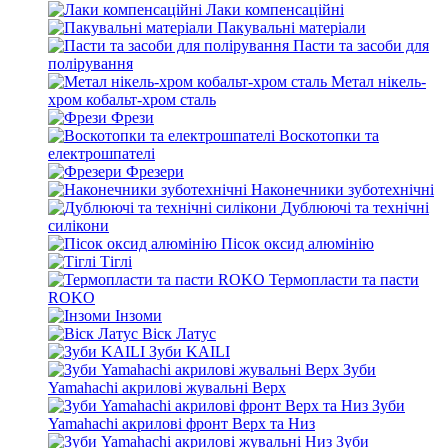
Лаки компенсаційні
Пакувальні матеріали
Пасти та засоби для
полірування
Метал нікель-
хром кобальт-хром сталь
Фрези
Воскотопки та
електрошпателі
Фрезери
Наконечники зуботехнічні
Дублюючі та технічні
силікони
Пісок оксид алюмінію
Тіглі
Термопласти та пасти
ROKO
Інзоми
Віск Латус
Зуби KAILI
Зуби
Yamahachi акрилові жувальні Верх
Зуби
Yamahachi акрилові фронт Верх та Низ
Зуби