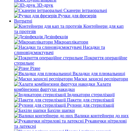
3D-друк
Сканери інтраоральні
Ручки для фрезерів
Витратні
Контейнери для кап
та протезів
Дезінфекція
Мікроаплікатори
Насадки та
слиновідсмоктувачі
Покриття операційне
стерильне
Різне
Вкладки для плювальниці
Маски захисні респіратори
Халати
комбінезони фартухи накидки
Індикатори стерилізації
Пакети для стерилізації
Рулони для стерилізації
Бахіли шапки
Валики контейнери до них
Рукавички нітрилові
та латексні