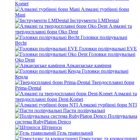
Komet
Алмазні турбінні бори
Mani
Інструменти LMDental
Алмазні та
твердосплавні бори Oko Dent
Головки полірувальні
Becht
Головки полірувальні EVE
Головки полірувальні
Oko Dent
Арканзаське каміння
Головки полірувальні
Кенда
Твердосплавні бори
Prima-Dental
Алмазні та
твердосплавні бори Dent-Komet
Алмазні турбінні бори NTI
Пасти полірувальні
Полірувальна
система RubyPlaton Denco
Штрипси
Гель травильний
Гемостазис та кровоспинні