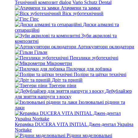
Технічний композит dialog Vario Schutz Dental
Атачмени та замки
Віск зуботехнічний
Гіпс
Диски алмазні та
сепараційні
Зуби акрилові та
композитні
Артикулятори оклюдатори
Гільзи
Пензлики зуботехнічні
Мікрометри
Пилочки для лобзика
Поліри та щітки технічні
Дріт та припій
Трегери піни
Дебублайзер
для зняття напруги з воску
Ізолювальні рідини та
лаки
Кераміка DUCERA VITA INITIAL Джен-дентал Україна
Noritake
Рідини моделювальні