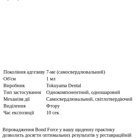
Покоління адгезиву
7-ме (самосвердлювальний)
Об'єм
1 мл
Виробник
Tokuyama Dental
Тип застосування
Однокомпонентний, одношаровий
Механізм дії
Самосвердлювальний, світлотвердіючий
Виділення
Фтору
Час експозиції
10 сек
Впровадження Bond Force у вашу щоденну практику
дозволить досягти оптимальних результатів у реставраційній