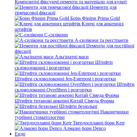
Композитні фіксуючі цементи та матеріали для культі
Цементи для
тимчасової фіксації
Бори Фініри Prima Gold
Ключі для анкерних
штифтів
С-силікони
А-силікони та реєстранти
Цементи для постійної
фіксації
Альгінатні маси
Штифти
скловолоконні і розгортки
Штифти скловолоконні Jen-Esterpost і розгортки
Штифти
скловолоконні Overfibers і розгортки
Штифти титанові анкерні Китай Сімеда Форма
Штифти беззольні
Наконечники
турбінні стоматологічні
Твердосплавні бори Kerr
Алмазні бори Denco
Ендо