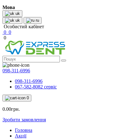
Мова
uk
uk
ru
Особистий кабінет
0
0
0
098-311-6996
098-311-6996
067-582-8082 сервіс
0
0.00грн.
Зробити замовлення
Головна
Акції