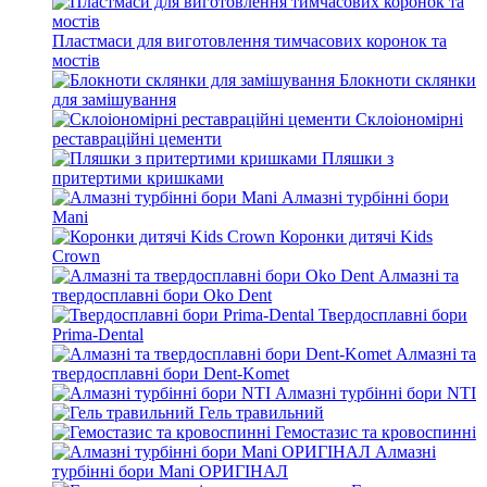
Пластмаси для виготовлення тимчасових коронок та
мостів
Блокноти склянки
для замішування
Склоіономірні
реставраційні цементи
Пляшки з
притертими кришками
Алмазні турбінні бори
Mani
Коронки дитячі Kids
Crown
Алмазні та
твердосплавні бори Oko Dent
Твердосплавні бори
Prima-Dental
Алмазні та
твердосплавні бори Dent-Komet
Алмазні турбінні бори NTI
Гель травильний
Гемостазис та кровоспинні
Алмазні
турбінні бори Mani ОРИГІНАЛ