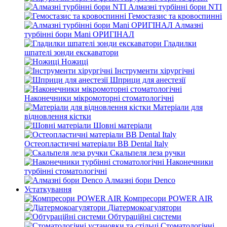
Алмазні турбінні бори NTI
Гемостазис та кровоспинні
Алмазні
турбінні бори Mani ОРИГІНАЛ
Гладилки
шпателі зонди екскаватори
Ножиці
Інструменти хірургічні
Шприци для анестезії
Наконечники мікромоторні стоматологічні
Матеріали для
відновлення кістки
Шовні матеріали
Остеопластичні матеріали BB Dental Italy
Скальпеля леза ручки
Наконечники
турбінні стоматологічні
Алмазні бори Denco
Устаткування
Компресори POWER AIR
Діатермокоагулятори
Обтураційні системи
Стоматологічні