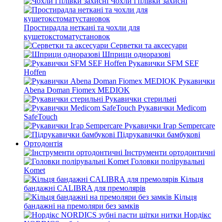
Чохли і плівки захисні
Простирадла неткані та чохли для
кушетокстоматустановок
Серветки та аксесуари
Шприци одноразові
Рукавички SFM SEF
Hoffen
Рукавички
Abena Doman Fiomex MEDIOK
Рукавички стерильні
Рукавички Medicom
SafeTouch
Рукавички Ігар Sempercare
Підрукавички бамбукові
Ортодонтія
Інструменти ортодонтичні
Головки полірувальні
Komet
Кільця
бандажні CALIBRA для премолярів
Кільця
бандажні на премоляри без замків
Нордікс