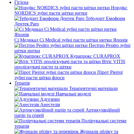
Гігієна
Нордікс
NORDICS зубні пасти щітки нитки
Тебодонт Емоформ
Дентек Paro
Сі Медикал Ci Medical зубні пасти щітки нитки Японія
Песітро Pesitro зубні
щітки нитки
Курапрокс CURAPROX
Вітіс VITIS
ополіскувачі пасти та щітки
Пірот Pierrot
зубні пасти щітки флоси
Терапія
Терапевтичні матеріали
Навчальні моделі
Адгезиви
Анестезія
Артикуляційний
папір та спрей
Полірувальні системи
терапія
Журнали обліку та