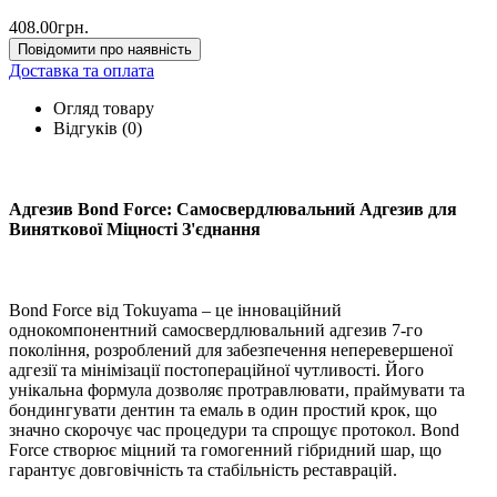
408.00грн.
Повідомити про наявність
Доставка та оплата
Огляд товару
Відгуків (0)
Адгезив Bond Force: Самосвердлювальний Адгезив для
Виняткової Міцності З'єднання
Bond Force від Tokuyama – це інноваційний
однокомпонентний самосвердлювальний адгезив 7-го
покоління, розроблений для забезпечення неперевершеної
адгезії та мінімізації постопераційної чутливості. Його
унікальна формула дозволяє протравлювати, праймувати та
бондингувати дентин та емаль в один простий крок, що
значно скорочує час процедури та спрощує протокол. Bond
Force створює міцний та гомогенний гібридний шар, що
гарантує довговічність та стабільність реставрацій.