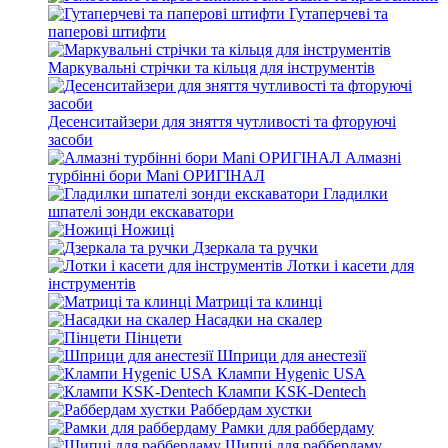
Гутаперчеві та
паперові штифти
Маркувальні стрічки та кільця для інструментів
Десенситайзери для зняття чутливості та фторуючі
засоби
Алмазні
турбінні бори Mani ОРИГІНАЛ
Гладилки
шпателі зонди екскаватори
Ножиці
Дзеркала та ручки
Лотки і касети для
інструментів
Матриці та клинці
Насадки на скалер
Пінцети
Шприци для анестезії
Клампи Hygenic USA
Клампи KSK-Dentech
Раббердам хустки
Рамки для раббердаму
Щипці для раббердаму