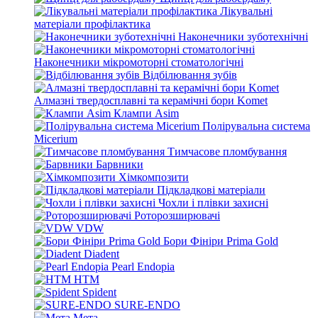
Лікувальні
матеріали профілактика
Наконечники зуботехнічні
Наконечники мікромоторні стоматологічні
Відбілювання зубів
Алмазні твердосплавні та керамічні бори Komet
Клампи Asim
Полірувальна система
Micerium
Тимчасове пломбування
Барвники
Хімкомпозити
Підкладкові матеріали
Чохли і плівки захисні
Роторозширювачі
VDW
Бори Фініри Prima Gold
Diadent
Pearl Endopia
HTM
Spident
SURE-ENDO
Мета