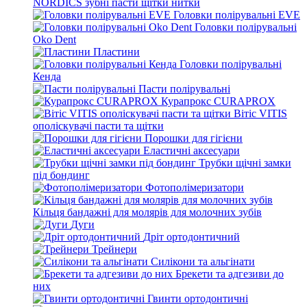
NORDICS зубні пасти щітки нитки
Головки полірувальні EVE
Головки полірувальні
Oko Dent
Пластини
Головки полірувальні
Кенда
Пасти полірувальні
Курапрокс CURAPROX
Вітіс VITIS
ополіскувачі пасти та щітки
Порошки для гігієни
Еластичні аксесуари
Трубки щічні замки
під бондинг
Фотополімеризатори
Кільця бандажні для молярів для молочних зубів
Дуги
Дріт ортодонтичний
Трейнери
Силікони та альгінати
Брекети та адгезиви до
них
Гвинти ортодонтичні