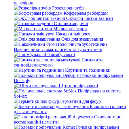
перевірок
Розколірки зубів
Коффердам раббердам
Окуляри щитки захисні
Столики медичні
Мікроаплікатори
Насадки змішуючі
Олія для змащування
Наконечники стоматологічні та зуботехнічні
Пломбувальні
Насадки та
слиновідсмоктувачі
Картини та годинники
Головки полірувальні
Dentsply
Щітки полірувальні
Полірувальна система
Sof-lex
Герметики для фісур
Блокноти склянки
для замішування
Склоіономірні
реставраційні цементи
Головки полірувальні