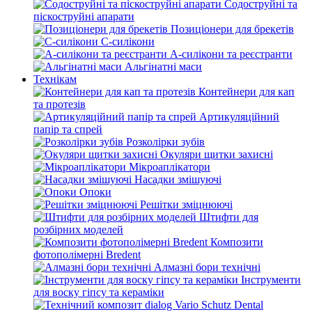
Содоструйні та
піскоструйні апарати
Позиціонери для брекетів
С-силікони
А-силікони та реєстранти
Альгінатні маси
Технікам
Контейнери для кап
та протезів
Артикуляційний
папір та спрей
Розколірки зубів
Окуляри щитки захисні
Мікроаплікатори
Насадки змішуючі
Опоки
Решітки зміцнюючі
Штифти для
розбірних моделей
Композити
фотополімерні Bredent
Алмазні бори технічні
Інструменти
для воску гіпсу та кераміки