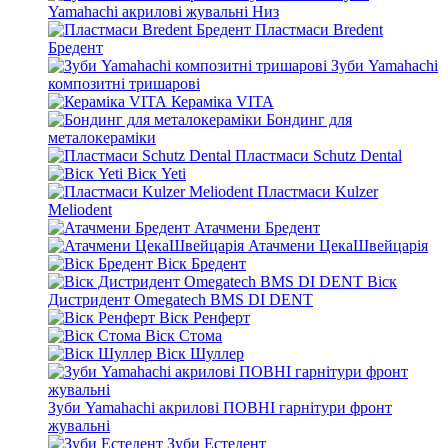
Yamahachi акрилові жувальні Низ
Пластмаси Bredent
Бредент
Зуби Yamahachi
композитні тришарові
Кераміка VITA
Бондинг для
металокераміки
Пластмаси Schutz Dental
Віск Yeti
Пластмаси Kulzer
Meliodent
Атачмени Бредент
Атачмени ЦекаШвейцарія
Віск Бредент
Віск
Дистридент Omegatech BMS DI DENT
Віск Ренферт
Віск Стома
Віск Шуллер
Зуби Yamahachi акрилові ПОВНІ гарнітури фронт
жувальні
Зуби Естедент