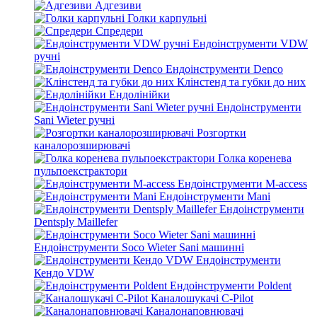
Адгезиви
Голки карпульні
Спредери
Ендоінструменти VDW
ручні
Ендоінструменти Denco
Клінстенд та губки до них
Ендолінійки
Ендоінструменти
Sani Wieter ручні
Розгортки
каналорозширювачі
Голка коренева
пульпоекстрактори
Ендоінструменти M-access
Ендоінструменти Mani
Ендоінструменти
Dentsply Maillefer
Ендоінструменти Soco Wieter Sani машинні
Ендоінструменти
Кендо VDW
Ендоінструменти Poldent
Каналошукачі C-Pilot
Каналонаповнювачі