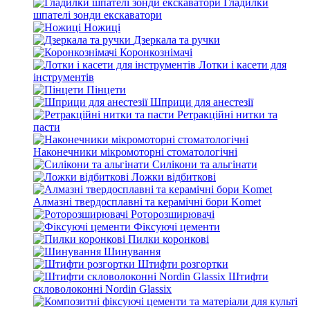
Гладилки
шпателі зонди екскаватори
Ножиці
Дзеркала та ручки
Коронкознімачі
Лотки і касети для
інструментів
Пінцети
Шприци для анестезії
Ретракційні нитки та
пасти
Наконечники мікромоторні стоматологічні
Силікони та альгінати
Ложки відбиткові
Алмазні твердосплавні та керамічні бори Komet
Роторозширювачі
Фіксуючі цементи
Пилки коронкові
Шинування
Штифти розгортки
Штифти
скловолоконні Nordin Glassix