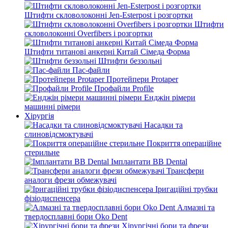
Штифти скловолоконні Jen-Esterpost і розгортки
Штифти
скловолоконні Overfibers і розгортки
Штифти титанові анкерні Китай Сімеда Форма
Штифти беззольні
Пас-файли
Протейпери Protaper
Профайли Profile
Енджін рімери
машинні рімери
Хірургія
Насадки та
слиновідсмоктувачі
Покриття операційне
стерильне
Імплантати BB Dental
Трансфери
аналоги фрези обмежувачі
Іригаційні трубки
фізіодиспенсера
Алмазні та
твердосплавні бори Oko Dent
Хірургічні бори та фрези