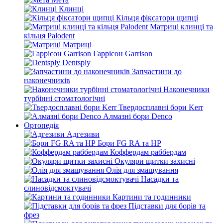
Клинці
Кільця фіксатори щипці
Матриці клинці та
кільця Palodent
Матриці
Гаррісон Garrison
Dentsply
Запчастини до
наконечників
Наконечники
турбінні стоматологічні
Твердосплавні бори Kerr
Алмазні бори Denco
Ортопедія
Адгезиви
Бори FG RA та HP
Коффердам раббердам
Окуляри щитки захисні
Олія для змащування
Насадки та
слиновідсмоктувачі
Картини та годинники
Підставки для борів та
фрез