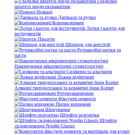
Гладилки
шпателі зонди екскаватори
Ножиці
Дзеркала та ручки
Коронкознімачі
Лотки і касети для
інструментів
Пінцети
Шприци для анестезії
Ретракційні нитки та
пасти
Наконечники мікромоторні стоматологічні
Силікони та альгінати
Ложки відбиткові
Алмазні твердосплавні та керамічні бори Komet
Роторозширювачі
Фіксуючі цементи
Пилки коронкові
Шинування
Штифти розгортки
Штифти
скловолоконні Nordin Glassix