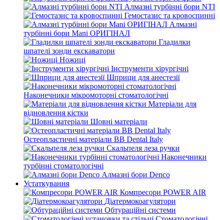
Алмазні турбінні бори NTI
Гемостазис та кровоспинні
Алмазні
турбінні бори Mani ОРИГІНАЛ
Гладилки
шпателі зонди екскаватори
Ножиці
Інструменти хірургічні
Шприци для анестезії
Наконечники мікромоторні стоматологічні
Матеріали для
відновлення кістки
Шовні матеріали
Остеопластичні матеріали BB Dental Italy
Скальпеля леза ручки
Наконечники
турбінні стоматологічні
Алмазні бори Denco
Устаткування
Компресори POWER AIR
Діатермокоагулятори
Обтураційні системи
Стоматологічні