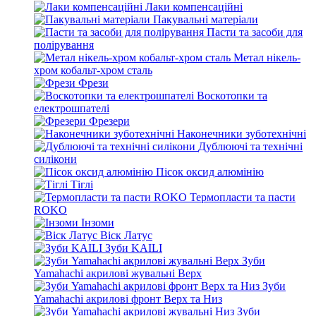
Лаки компенсаційні
Пакувальні матеріали
Пасти та засоби для
полірування
Метал нікель-
хром кобальт-хром сталь
Фрези
Воскотопки та
електрошпателі
Фрезери
Наконечники зуботехнічні
Дублюючі та технічні
силікони
Пісок оксид алюмінію
Тіглі
Термопласти та пасти
ROKO
Інзоми
Віск Латус
Зуби KAILI
Зуби
Yamahachi акрилові жувальні Верх
Зуби
Yamahachi акрилові фронт Верх та Низ
Зуби