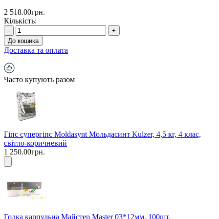
2 518.00грн.
Кількість:
-
+
До кошика
Доставка та оплата
Часто купують разом
Гіпс супергіпс Moldasynt Мольдасинт Kulzer, 4,5 кг, 4 клас,
світло-коричневий
1 250.00грн.
Голка карпульна Майстер Master 03*12мм, 100шт.