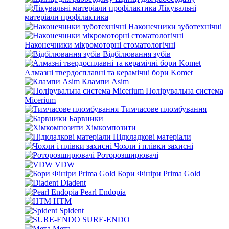
Лікувальні
матеріали профілактика
Наконечники зуботехнічні
Наконечники мікромоторні стоматологічні
Відбілювання зубів
Алмазні твердосплавні та керамічні бори Komet
Клампи Asim
Полірувальна система
Micerium
Тимчасове пломбування
Барвники
Хімкомпозити
Підкладкові матеріали
Чохли і плівки захисні
Роторозширювачі
VDW
Бори Фініри Prima Gold
Diadent
Pearl Endopia
HTM
Spident
SURE-ENDO
Мета