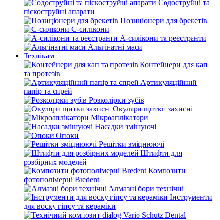
Содоструйні та
піскоструйні апарати
Позиціонери для брекетів
С-силікони
А-силікони та реєстранти
Альгінатні маси
Технікам
Контейнери для кап
та протезів
Артикуляційний
папір та спрей
Розколірки зубів
Окуляри щитки захисні
Мікроаплікатори
Насадки змішуючі
Опоки
Решітки зміцнюючі
Штифти для
розбірних моделей
Композити
фотополімерні Bredent
Алмазні бори технічні
Інструменти
для воску гіпсу та кераміки