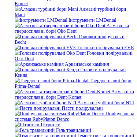
Komet
Алмазні турбінні бори
Mani
Інструменти LMDental
Алмазні та
твердосплавні бори Oko Dent
Головки полірувальні
Becht
Головки полірувальні EVE
Головки полірувальні
Oko Dent
Арканзаське каміння
Головки полірувальні
Кенда
Твердосплавні бори
Prima-Dental
Алмазні та
твердосплавні бори Dent-Komet
Алмазні турбінні бори NTI
Пасти полірувальні
Полірувальна
система RubyPlaton Denco
Штрипси
Гель травильний
Гемостазис та кровоспинні