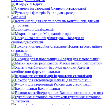
3D-друк
Сканери інтраоральні
Ручки для фрезерів
Витратні
Контейнери для кап
та протезів
Дезінфекція
Мікроаплікатори
Насадки та
слиновідсмоктувачі
Покриття операційне
стерильне
Різне
Вкладки для плювальниці
Маски захисні респіратори
Халати
комбінезони фартухи накидки
Індикатори стерилізації
Пакети для стерилізації
Рулони для стерилізації
Бахіли шапки
Валики контейнери до них
Рукавички нітрилові
та латексні