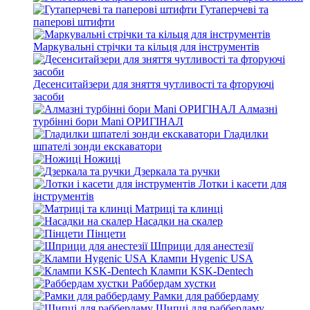
Гутаперчеві та
паперові штифти
Маркувальні стрічки та кільця для інструментів
Десенситайзери для зняття чутливості та фторуючі
засоби
Алмазні
турбінні бори Mani ОРИГІНАЛ
Гладилки
шпателі зонди екскаватори
Ножиці
Дзеркала та ручки
Лотки і касети для
інструментів
Матриці та клинці
Насадки на скалер
Пінцети
Шприци для анестезії
Клампи Hygenic USA
Клампи KSK-Dentech
Раббердам хустки
Рамки для раббердаму
Щипці для раббердаму