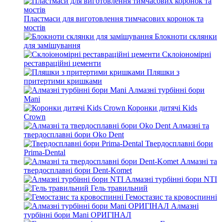
Пластмаси для виготовлення тимчасових коронок та
мостів
Блокноти склянки
для замішування
Склоіономірні
реставраційні цементи
Пляшки з
притертими кришками
Алмазні турбінні бори
Mani
Коронки дитячі Kids
Crown
Алмазні та
твердосплавні бори Oko Dent
Твердосплавні бори
Prima-Dental
Алмазні та
твердосплавні бори Dent-Komet
Алмазні турбінні бори NTI
Гель травильний
Гемостазис та кровоспинні
Алмазні
турбінні бори Mani ОРИГІНАЛ