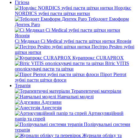
Гігієна
Нордікс
NORDICS зубні пасти щітки нитки
Тебодонт Емоформ
Дентек Paro
Сі Медикал Ci Medical зубні пасти щітки нитки Японія
Песітро Pesitro зубні
щітки нитки
Курапрокс CURAPROX
Вітіс VITIS
ополіскувачі пасти та щітки
Пірот Pierrot
зубні пасти щітки флоси
Терапія
Терапевтичні матеріали
Навчальні моделі
Адгезиви
Анестезія
Артикуляційний
папір та спрей
Полірувальні системи
терапія
Журнали обліку та