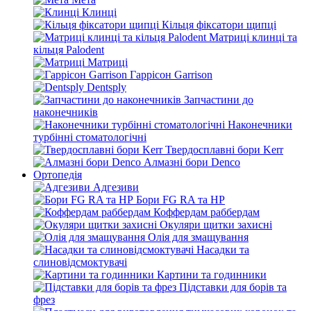
Клинці
Кільця фіксатори щипці
Матриці клинці та
кільця Palodent
Матриці
Гаррісон Garrison
Dentsply
Запчастини до
наконечників
Наконечники
турбінні стоматологічні
Твердосплавні бори Kerr
Алмазні бори Denco
Ортопедія
Адгезиви
Бори FG RA та HP
Коффердам раббердам
Окуляри щитки захисні
Олія для змащування
Насадки та
слиновідсмоктувачі
Картини та годинники
Підставки для борів та
фрез