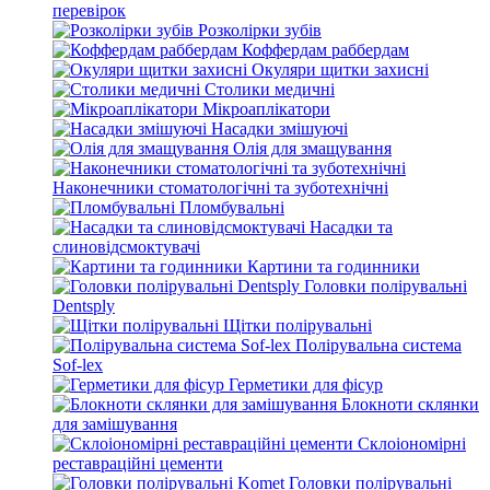
перевірок
Розколірки зубів
Коффердам раббердам
Окуляри щитки захисні
Столики медичні
Мікроаплікатори
Насадки змішуючі
Олія для змащування
Наконечники стоматологічні та зуботехнічні
Пломбувальні
Насадки та
слиновідсмоктувачі
Картини та годинники
Головки полірувальні
Dentsply
Щітки полірувальні
Полірувальна система
Sof-lex
Герметики для фісур
Блокноти склянки
для замішування
Склоіономірні
реставраційні цементи
Головки полірувальні