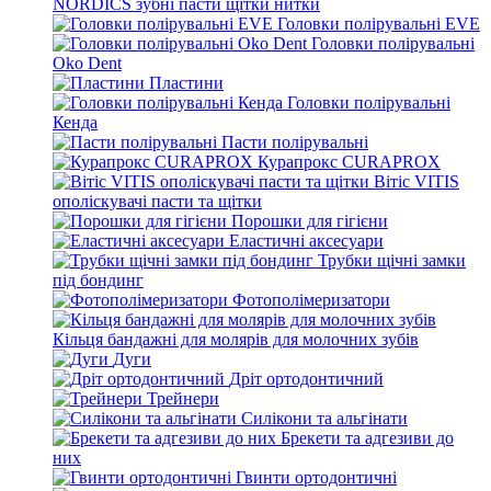
NORDICS зубні пасти щітки нитки
Головки полірувальні EVE
Головки полірувальні
Oko Dent
Пластини
Головки полірувальні
Кенда
Пасти полірувальні
Курапрокс CURAPROX
Вітіс VITIS
ополіскувачі пасти та щітки
Порошки для гігієни
Еластичні аксесуари
Трубки щічні замки
під бондинг
Фотополімеризатори
Кільця бандажні для молярів для молочних зубів
Дуги
Дріт ортодонтичний
Трейнери
Силікони та альгінати
Брекети та адгезиви до
них
Гвинти ортодонтичні