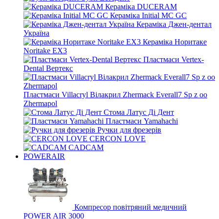
Кераміка DUCERAM
Кераміка Initial MC GC
Кераміка Джен-дентал
Україна
Кераміка Норитаке
Noritake EX3
Пластмаси Vertex-
Dental Вертекс
Пластмаси Villacryl Вілакрил Zhermack Everall7 Sp z oo
Zhermapol
Стома Латус Ді Дент
Пластмаси Yamahachi
Ручки для фрезерів
CERCON LOVE
CADCAM
POWERAIR
Компресор повітряний медичний
POWER AIR 3000