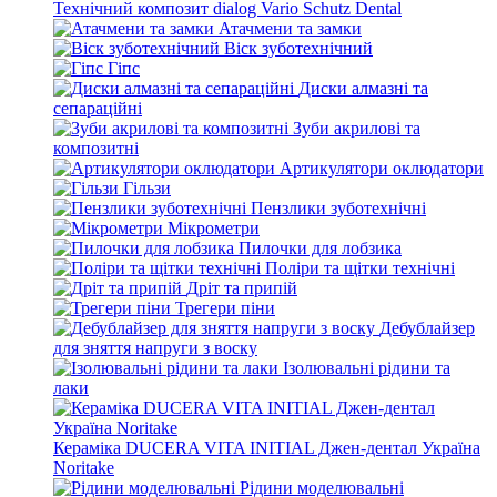
Технічний композит dialog Vario Schutz Dental
Атачмени та замки
Віск зуботехнічний
Гіпс
Диски алмазні та
сепараційні
Зуби акрилові та
композитні
Артикулятори оклюдатори
Гільзи
Пензлики зуботехнічні
Мікрометри
Пилочки для лобзика
Поліри та щітки технічні
Дріт та припій
Трегери піни
Дебублайзер
для зняття напруги з воску
Ізолювальні рідини та
лаки
Кераміка DUCERA VITA INITIAL Джен-дентал Україна
Noritake
Рідини моделювальні