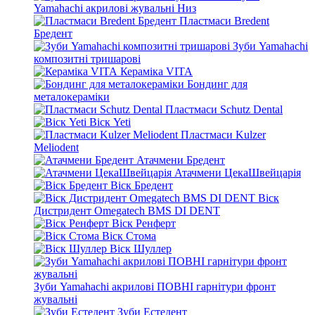
Yamahachi акрилові жувальні Низ
Пластмаси Bredent
Бредент
Зуби Yamahachi
композитні тришарові
Кераміка VITA
Бондинг для
металокераміки
Пластмаси Schutz Dental
Віск Yeti
Пластмаси Kulzer
Meliodent
Атачмени Бредент
Атачмени ЦекаШвейцарія
Віск Бредент
Віск
Дистридент Omegatech BMS DI DENT
Віск Ренферт
Віск Стома
Віск Шуллер
Зуби Yamahachi акрилові ПОВНІ гарнітури фронт
жувальні
Зуби Естедент