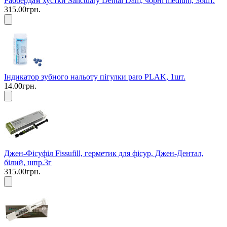
Раббердам хустки Sanctuary Dental Dam, чорні medium, 36шт.
315.00грн.
Індикатор зубного нальоту пігулки paro PLAK, 1шт.
14.00грн.
Джен-Фісуфіл Fissufill, герметик для фісур, Джен-Дентал,
білий, шпр.3г
315.00грн.