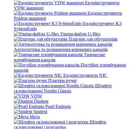
Ендоінструменти
VDW машинні
Ендоінструменти
Poldent машинні
Ендоінструмент K3
SybronEndo
Ультра-файли U-files
Плагери для обтураторів
Антисептика та розширення кореневих каналів
Тимчасове
пломбування каналів
Постійне пломбування
каналів
Ендоінструменти NIC
Плагери ручні
Штифти
скловолоконні Nordin Glassix
VDW
Diadent
Pearl Endopia
Spident
Мета
Штифти
скловолоконні і розгортки