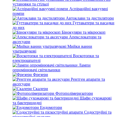
установки та стільці
Аспіраційні вакуумні
помпи
Автоклави та дистилятори
Гуттакатери та насадки
до них
Бінокуляри та мікроскоп
Апекслокатори та
аксесуари
Мийки ванни
ультразвукові
Воскотопки та
електрошпателі
Лампи
опромінювачі світильники
Фрезери
Рентген апарати та
аксесуари
Скалери
Фотополімеризатори
Шафи сухожарові
та бактерицидні
Ендомотори
Содоструйні та
піскоструйні апарати