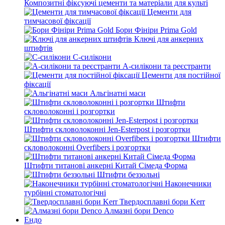
Композитні фіксуючі цементи та матеріали для культі
Цементи для
тимчасової фіксації
Бори Фініри Prima Gold
Ключі для анкерних
штифтів
С-силікони
А-силікони та реєстранти
Цементи для постійної
фіксації
Альгінатні маси
Штифти
скловолоконні і розгортки
Штифти скловолоконні Jen-Esterpost і розгортки
Штифти
скловолоконні Overfibers і розгортки
Штифти титанові анкерні Китай Сімеда Форма
Штифти беззольні
Наконечники
турбінні стоматологічні
Твердосплавні бори Kerr
Алмазні бори Denco
Ендо