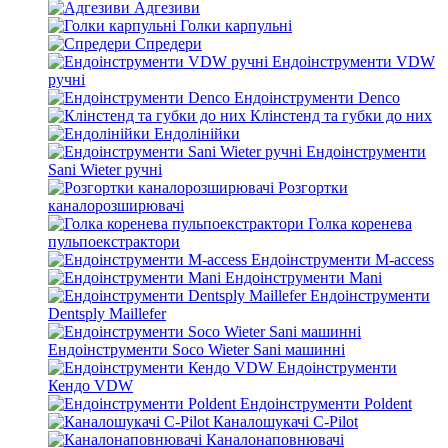
Адгезиви
Голки карпульні
Спредери
Ендоінструменти VDW
ручні
Ендоінструменти Denco
Клінстенд та губки до них
Ендолінійки
Ендоінструменти
Sani Wieter ручні
Розгортки
каналорозширювачі
Голка коренева
пульпоекстрактори
Ендоінструменти M-access
Ендоінструменти Mani
Ендоінструменти
Dentsply Maillefer
Ендоінструменти Soco Wieter Sani машинні
Ендоінструменти
Кендо VDW
Ендоінструменти Poldent
Каналошукачі C-Pilot
Каналонаповнювачі