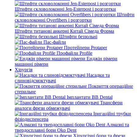
Штифти скловолоконні Jen-Esterpost і розгортки
Штифти
скловолоконні Overfibers і розгортки
Штифти титанові анкерні Китай Сімеда Форма
Штифти беззольні
Пас-файли
Протейпери Protaper
Профайли Profile
Енджін рімери
машинні рімери
Хірургія
Насадки та
слиновідсмоктувачі
Покриття операційне
стерильне
Імплантати BB Dental
Трансфери
аналоги фрези обмежувачі
Іригаційні трубки
фізіодиспенсера
Алмазні та
твердосплавні бори Oko Dent
Хірургічні бори та фрези