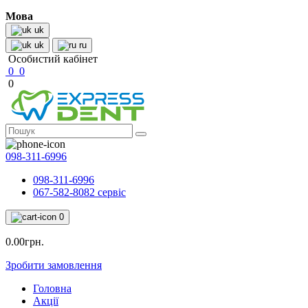
Мова
uk
uk
ru
Особистий кабінет
0
0
0
098-311-6996
098-311-6996
067-582-8082 сервіс
0
0.00грн.
Зробити замовлення
Головна
Акції