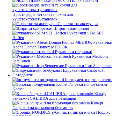
Чохли і плівки захисні
Простирадла неткані та чохли для
кушетокстоматустановок
Серветки та аксесуари
Шприци одноразові
Рукавички SFM SEF
Hoffen
Рукавички
Abena Doman Fiomex MEDIOK
Рукавички стерильні
Рукавички Medicom
SafeTouch
Рукавички Ігар Sempercare
Підрукавички бамбукові
Ортодонтія
Інструменти ортодонтичні
Головки полірувальні
Komet
Кільця
бандажні CALIBRA для премолярів
Кільця
бандажні на премоляри без замків
Нордікс