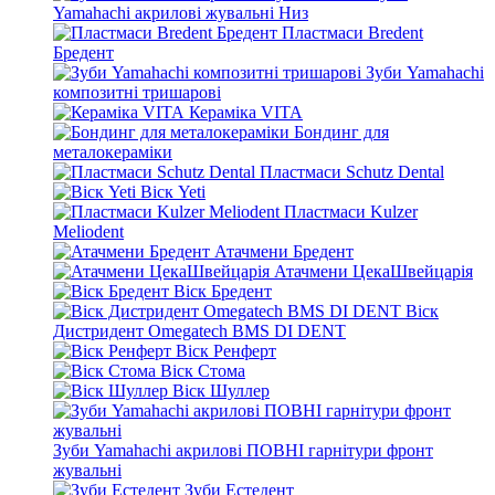
Yamahachi акрилові жувальні Низ
Пластмаси Bredent
Бредент
Зуби Yamahachi
композитні тришарові
Кераміка VITA
Бондинг для
металокераміки
Пластмаси Schutz Dental
Віск Yeti
Пластмаси Kulzer
Meliodent
Атачмени Бредент
Атачмени ЦекаШвейцарія
Віск Бредент
Віск
Дистридент Omegatech BMS DI DENT
Віск Ренферт
Віск Стома
Віск Шуллер
Зуби Yamahachi акрилові ПОВНІ гарнітури фронт
жувальні
Зуби Естедент