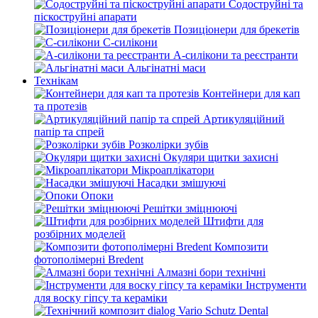
Содоструйні та
піскоструйні апарати
Позиціонери для брекетів
С-силікони
А-силікони та реєстранти
Альгінатні маси
Технікам
Контейнери для кап
та протезів
Артикуляційний
папір та спрей
Розколірки зубів
Окуляри щитки захисні
Мікроаплікатори
Насадки змішуючі
Опоки
Решітки зміцнюючі
Штифти для
розбірних моделей
Композити
фотополімерні Bredent
Алмазні бори технічні
Інструменти
для воску гіпсу та кераміки