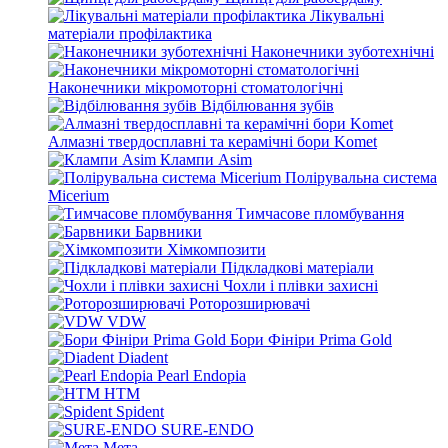
Лікувальні
матеріали профілактика
Наконечники зуботехнічні
Наконечники мікромоторні стоматологічні
Відбілювання зубів
Алмазні твердосплавні та керамічні бори Komet
Клампи Asim
Полірувальна система
Micerium
Тимчасове пломбування
Барвники
Хімкомпозити
Підкладкові матеріали
Чохли і плівки захисні
Роторозширювачі
VDW
Бори Фініри Prima Gold
Diadent
Pearl Endopia
HTM
Spident
SURE-ENDO
Мета