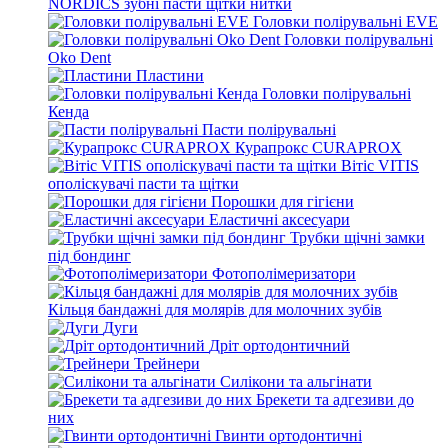
NORDICS зубні пасти щітки нитки
Головки полірувальні EVE
Головки полірувальні
Oko Dent
Пластини
Головки полірувальні
Кенда
Пасти полірувальні
Курапрокс CURAPROX
Вітіс VITIS
ополіскувачі пасти та щітки
Порошки для гігієни
Еластичні аксесуари
Трубки щічні замки
під бондинг
Фотополімеризатори
Кільця бандажні для молярів для молочних зубів
Дуги
Дріт ортодонтичний
Трейнери
Силікони та альгінати
Брекети та адгезиви до
них
Гвинти ортодонтичні