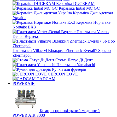
Кераміка DUCERAM
Кераміка Initial MC GC
Кераміка Джен-дентал
Україна
Кераміка Норитаке
Noritake EX3
Пластмаси Vertex-
Dental Вертекс
Пластмаси Villacryl Вілакрил Zhermack Everall7 Sp z oo
Zhermapol
Стома Латус Ді Дент
Пластмаси Yamahachi
Ручки для фрезерів
CERCON LOVE
CADCAM
POWERAIR
Компресор повітряний медичний
POWER AIR 3000