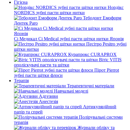
Гігієна
Нордікс
NORDICS зубні пасти щітки нитки
Тебодонт Емоформ
Дентек Paro
Сі Медикал Ci Medical зубні пасти щітки нитки Японія
Песітро Pesitro зубні
щітки нитки
Курапрокс CURAPROX
Вітіс VITIS
ополіскувачі пасти та щітки
Пірот Pierrot
зубні пасти щітки флоси
Терапія
Терапевтичні матеріали
Навчальні моделі
Адгезиви
Анестезія
Артикуляційний
папір та спрей
Полірувальні системи
терапія
Журнали обліку та