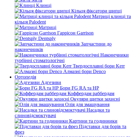
Клинці
Кільця фіксатори щипці
Матриці клинці та
кільця Palodent
Матриці
Гаррісон Garrison
Dentsply
Запчастини до
наконечників
Наконечники
турбінні стоматологічні
Твердосплавні бори Kerr
Алмазні бори Denco
Ортопедія
Адгезиви
Бори FG RA та HP
Коффердам раббердам
Окуляри щитки захисні
Олія для змащування
Насадки та
слиновідсмоктувачі
Картини та годинники
Підставки для борів та
фрез