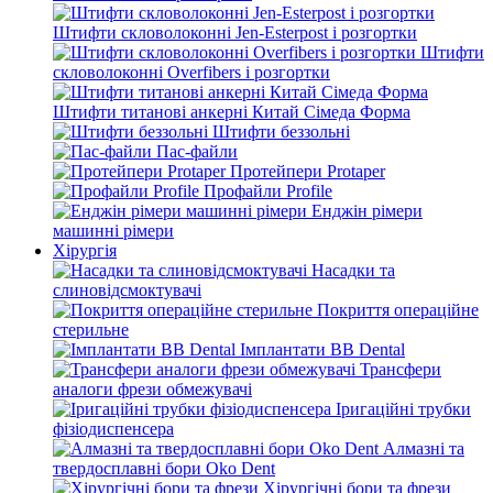
Штифти скловолоконні Jen-Esterpost і розгортки
Штифти
скловолоконні Overfibers і розгортки
Штифти титанові анкерні Китай Сімеда Форма
Штифти беззольні
Пас-файли
Протейпери Protaper
Профайли Profile
Енджін рімери
машинні рімери
Хірургія
Насадки та
слиновідсмоктувачі
Покриття операційне
стерильне
Імплантати BB Dental
Трансфери
аналоги фрези обмежувачі
Іригаційні трубки
фізіодиспенсера
Алмазні та
твердосплавні бори Oko Dent
Хірургічні бори та фрези