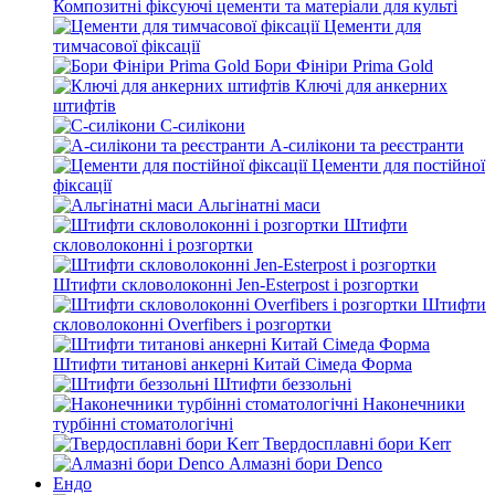
Композитні фіксуючі цементи та матеріали для культі
Цементи для
тимчасової фіксації
Бори Фініри Prima Gold
Ключі для анкерних
штифтів
С-силікони
А-силікони та реєстранти
Цементи для постійної
фіксації
Альгінатні маси
Штифти
скловолоконні і розгортки
Штифти скловолоконні Jen-Esterpost і розгортки
Штифти
скловолоконні Overfibers і розгортки
Штифти титанові анкерні Китай Сімеда Форма
Штифти беззольні
Наконечники
турбінні стоматологічні
Твердосплавні бори Kerr
Алмазні бори Denco
Ендо