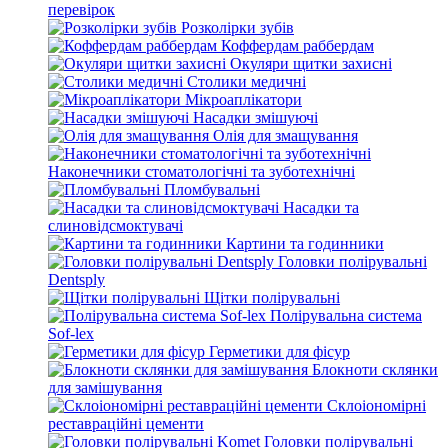
перевірок
Розколірки зубів
Коффердам раббердам
Окуляри щитки захисні
Столики медичні
Мікроаплікатори
Насадки змішуючі
Олія для змащування
Наконечники стоматологічні та зуботехнічні
Пломбувальні
Насадки та
слиновідсмоктувачі
Картини та годинники
Головки полірувальні
Dentsply
Щітки полірувальні
Полірувальна система
Sof-lex
Герметики для фісур
Блокноти склянки
для замішування
Склоіономірні
реставраційні цементи
Головки полірувальні