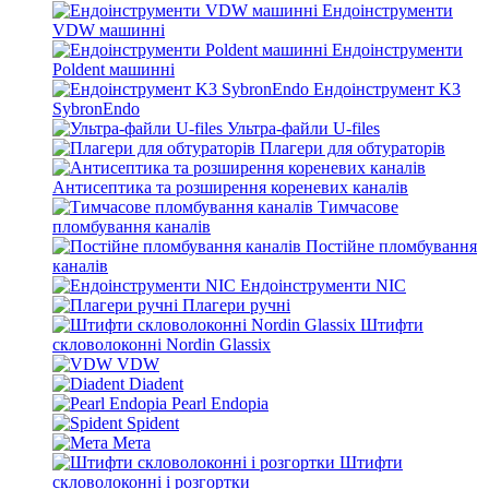
Ендоінструменти
VDW машинні
Ендоінструменти
Poldent машинні
Ендоінструмент K3
SybronEndo
Ультра-файли U-files
Плагери для обтураторів
Антисептика та розширення кореневих каналів
Тимчасове
пломбування каналів
Постійне пломбування
каналів
Ендоінструменти NIC
Плагери ручні
Штифти
скловолоконні Nordin Glassix
VDW
Diadent
Pearl Endopia
Spident
Мета
Штифти
скловолоконні і розгортки