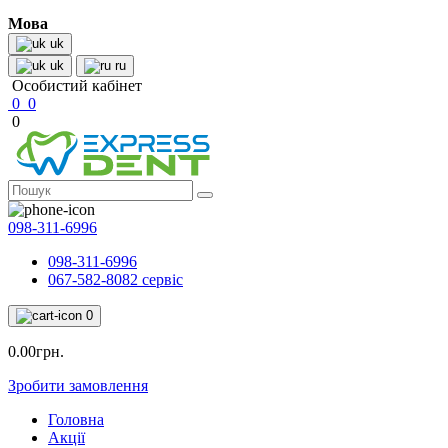
Мова
uk
uk
ru
Особистий кабінет
0
0
0
098-311-6996
098-311-6996
067-582-8082 сервіс
0
0.00грн.
Зробити замовлення
Головна
Акції