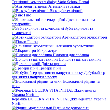
Технічний композит dialog Vario Schutz Dental
Атачмени та замки
Віск зуботехнічний
Гіпс
Диски алмазні та
сепараційні
Зуби акрилові та
композитні
Артикулятори оклюдатори
Гільзи
Пензлики зуботехнічні
Мікрометри
Пилочки для лобзика
Поліри та щітки технічні
Дріт та припій
Трегери піни
Дебублайзер
для зняття напруги з воску
Ізолювальні рідини та
лаки
Кераміка DUCERA VITA INITIAL Джен-дентал Україна
Noritake
Рідини моделювальні