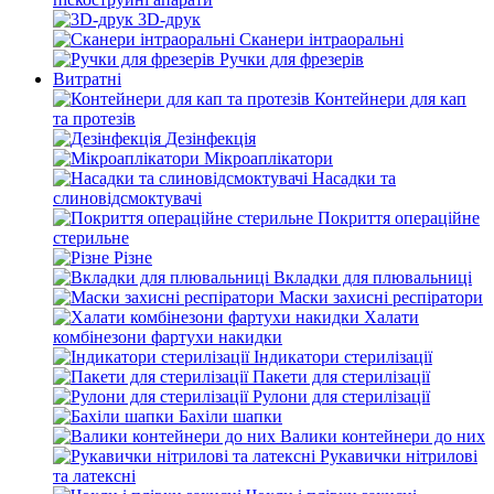
3D-друк
Сканери інтраоральні
Ручки для фрезерів
Витратні
Контейнери для кап
та протезів
Дезінфекція
Мікроаплікатори
Насадки та
слиновідсмоктувачі
Покриття операційне
стерильне
Різне
Вкладки для плювальниці
Маски захисні респіратори
Халати
комбінезони фартухи накидки
Індикатори стерилізації
Пакети для стерилізації
Рулони для стерилізації
Бахіли шапки
Валики контейнери до них
Рукавички нітрилові
та латексні