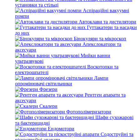
установки та стільці
Аспіраційні вакуумні
помпи
Автоклави та дистилятори
Гуттакатери та насадки
до них
Бінокуляри та мікроскоп
Апекслокатори та
аксесуари
Мийки ванни
ультразвукові
Воскотопки та
електрошпателі
Лампи
опромінювачі світильники
Фрезери
Рентген апарати та
аксесуари
Скалери
Фотополімеризатори
Шафи сухожарові
та бактерицидні
Ендомотори
Содоструйні та
піскоструйні апарати