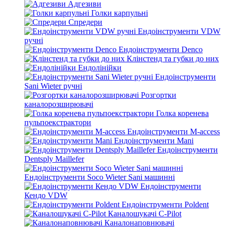
Адгезиви
Голки карпульні
Спредери
Ендоінструменти VDW
ручні
Ендоінструменти Denco
Клінстенд та губки до них
Ендолінійки
Ендоінструменти
Sani Wieter ручні
Розгортки
каналорозширювачі
Голка коренева
пульпоекстрактори
Ендоінструменти M-access
Ендоінструменти Mani
Ендоінструменти
Dentsply Maillefer
Ендоінструменти Soco Wieter Sani машинні
Ендоінструменти
Кендо VDW
Ендоінструменти Poldent
Каналошукачі C-Pilot
Каналонаповнювачі