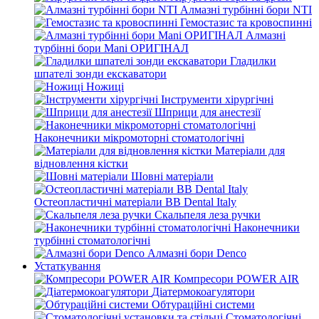
Алмазні турбінні бори NTI
Гемостазис та кровоспинні
Алмазні
турбінні бори Mani ОРИГІНАЛ
Гладилки
шпателі зонди екскаватори
Ножиці
Інструменти хірургічні
Шприци для анестезії
Наконечники мікромоторні стоматологічні
Матеріали для
відновлення кістки
Шовні матеріали
Остеопластичні матеріали BB Dental Italy
Скальпеля леза ручки
Наконечники
турбінні стоматологічні
Алмазні бори Denco
Устаткування
Компресори POWER AIR
Діатермокоагулятори
Обтураційні системи
Стоматологічні