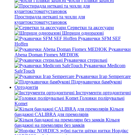
Чохли і плівки захисні
Простирадла неткані та чохли для
кушетокстоматустановок
Серветки та аксесуари
Шприци одноразові
Рукавички SFM SEF
Hoffen
Рукавички
Abena Doman Fiomex MEDIOK
Рукавички стерильні
Рукавички Medicom
SafeTouch
Рукавички Ігар Sempercare
Підрукавички бамбукові
Ортодонтія
Інструменти ортодонтичні
Головки полірувальні
Komet
Кільця
бандажні CALIBRA для премолярів
Кільця
бандажні на премоляри без замків
Нордікс