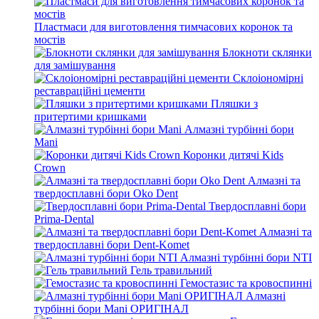
Пластмаси для виготовлення тимчасових коронок та
мостів
Блокноти склянки
для замішування
Склоіономірні
реставраційні цементи
Пляшки з
притертими кришками
Алмазні турбінні бори
Mani
Коронки дитячі Kids
Crown
Алмазні та
твердосплавні бори Oko Dent
Твердосплавні бори
Prima-Dental
Алмазні та
твердосплавні бори Dent-Komet
Алмазні турбінні бори NTI
Гель травильний
Гемостазис та кровоспинні
Алмазні
турбінні бори Mani ОРИГІНАЛ