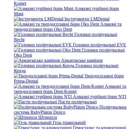
Komet
Алмазні турбінні бори
Mani
Інструменти LMDental
Алмазні та
твердосплавні бори Oko Dent
Головки полірувальні
Becht
Головки полірувальні EVE
Головки полірувальні
Oko Dent
Арканзаське каміння
Головки полірувальні
Кенда
Твердосплавні бори
Prima-Dental
Алмазні та
твердосплавні бори Dent-Komet
Алмазні турбінні бори NTI
Пасти полірувальні
Полірувальна
система RubyPlaton Denco
Штрипси
Гель травильний
Гемостазис та кровоспинні