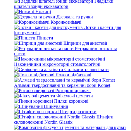
Гладилки
шпателі зонди екскаватори
Ножиці
Дзеркала та ручки
Коронкознімачі
Лотки і касети для
інструментів
Пінцети
Шприци для анестезії
Ретракційні нитки та
пасти
Наконечники мікромоторні стоматологічні
Силікони та альгінати
Ложки відбиткові
Алмазні твердосплавні та керамічні бори Komet
Роторозширювачі
Фіксуючі цементи
Пилки коронкові
Шинування
Штифти розгортки
Штифти
скловолоконні Nordin Glassix