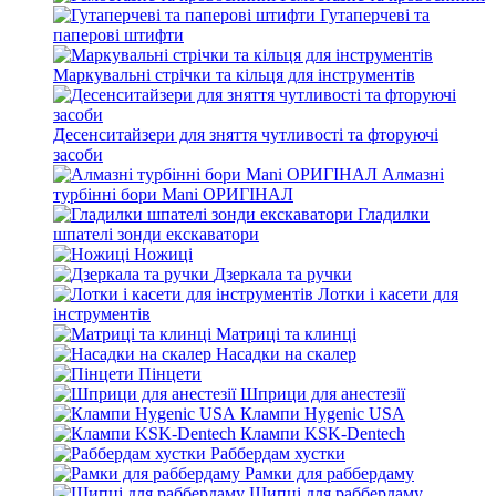
Гутаперчеві та
паперові штифти
Маркувальні стрічки та кільця для інструментів
Десенситайзери для зняття чутливості та фторуючі
засоби
Алмазні
турбінні бори Mani ОРИГІНАЛ
Гладилки
шпателі зонди екскаватори
Ножиці
Дзеркала та ручки
Лотки і касети для
інструментів
Матриці та клинці
Насадки на скалер
Пінцети
Шприци для анестезії
Клампи Hygenic USA
Клампи KSK-Dentech
Раббердам хустки
Рамки для раббердаму
Щипці для раббердаму