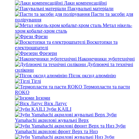
Лаки компенсаційні
Пакувальні матеріали
Пасти та засоби для
полірування
Метал нікель-
хром кобальт-хром сталь
Фрези
Воскотопки та
електрошпателі
Фрезери
Наконечники зуботехнічні
Дублюючі та технічні
силікони
Пісок оксид алюмінію
Тіглі
Термопласти та пасти
ROKO
Інзоми
Віск Латус
Зуби KAILI
Зуби
Yamahachi акрилові жувальні Верх
Зуби
Yamahachi акрилові фронт Верх та Низ
Зуби