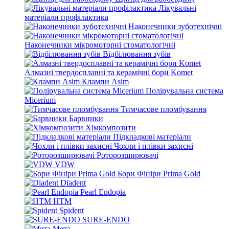
Лікувальні
матеріали профілактика
Наконечники зуботехнічні
Наконечники мікромоторні стоматологічні
Відбілювання зубів
Алмазні твердосплавні та керамічні бори Komet
Клампи Asim
Полірувальна система
Micerium
Тимчасове пломбування
Барвники
Хімкомпозити
Підкладкові матеріали
Чохли і плівки захисні
Роторозширювачі
VDW
Бори Фініри Prima Gold
Diadent
Pearl Endopia
HTM
Spident
SURE-ENDO
Мета