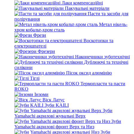
Лаки компенсаційні
Пакувальні матеріали
Пасти та засоби для
полірування
Метал нікель-
хром кобальт-хром сталь
Фрези
Воскотопки та
електрошпателі
Фрезери
Наконечники зуботехнічні
Дублюючі та технічні
силікони
Пісок оксид алюмінію
Тіглі
Термопласти та пасти
ROKO
Інзоми
Віск Латус
Зуби KAILI
Зуби
Yamahachi акрилові жувальні Верх
Зуби
Yamahachi акрилові фронт Верх та Низ
Зуби