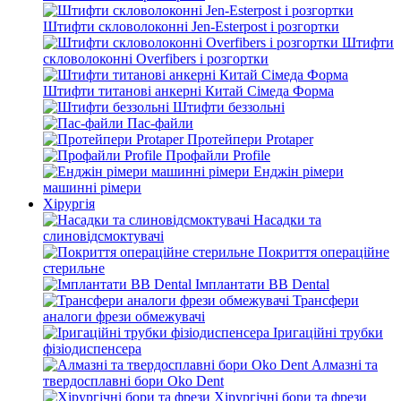
Штифти скловолоконні Jen-Esterpost і розгортки
Штифти
скловолоконні Overfibers і розгортки
Штифти титанові анкерні Китай Сімеда Форма
Штифти беззольні
Пас-файли
Протейпери Protaper
Профайли Profile
Енджін рімери
машинні рімери
Хірургія
Насадки та
слиновідсмоктувачі
Покриття операційне
стерильне
Імплантати BB Dental
Трансфери
аналоги фрези обмежувачі
Іригаційні трубки
фізіодиспенсера
Алмазні та
твердосплавні бори Oko Dent
Хірургічні бори та фрези