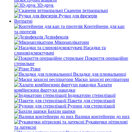
3D-друк
Сканери інтраоральні
Ручки для фрезерів
Витратні
Контейнери для кап
та протезів
Дезінфекція
Мікроаплікатори
Насадки та
слиновідсмоктувачі
Покриття операційне
стерильне
Різне
Вкладки для плювальниці
Маски захисні респіратори
Халати
комбінезони фартухи накидки
Індикатори стерилізації
Пакети для стерилізації
Рулони для стерилізації
Бахіли шапки
Валики контейнери до них
Рукавички нітрилові
та латексні