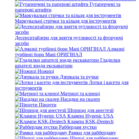
Гутаперчеві та
паперові штифти
Маркувальні стрічки та кільця для інструментів
Десенситайзери для зняття чутливості та фторуючі
засоби
Алмазні
турбінні бори Mani ОРИГІНАЛ
Гладилки
шпателі зонди екскаватори
Ножиці
Дзеркала та ручки
Лотки і касети для
інструментів
Матриці та клинці
Насадки на скалер
Пінцети
Шприци для анестезії
Клампи Hygenic USA
Клампи KSK-Dentech
Раббердам хустки
Рамки для раббердаму
Щипці для раббердаму