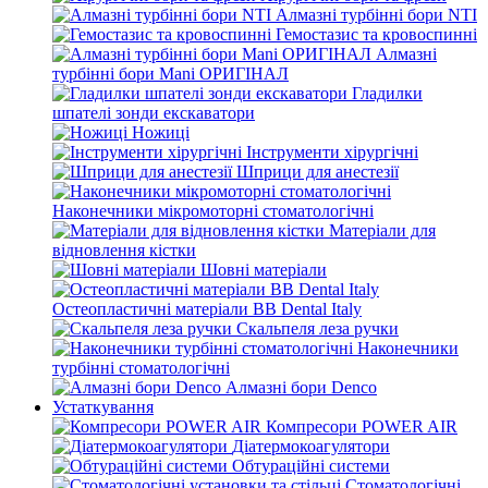
Алмазні турбінні бори NTI
Гемостазис та кровоспинні
Алмазні
турбінні бори Mani ОРИГІНАЛ
Гладилки
шпателі зонди екскаватори
Ножиці
Інструменти хірургічні
Шприци для анестезії
Наконечники мікромоторні стоматологічні
Матеріали для
відновлення кістки
Шовні матеріали
Остеопластичні матеріали BB Dental Italy
Скальпеля леза ручки
Наконечники
турбінні стоматологічні
Алмазні бори Denco
Устаткування
Компресори POWER AIR
Діатермокоагулятори
Обтураційні системи
Стоматологічні