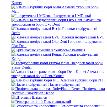
Komet
Алмазні турбінні бори
Mani
Інструменти LMDental
Алмазні та
твердосплавні бори Oko Dent
Головки полірувальні
Becht
Головки полірувальні EVE
Головки полірувальні
Oko Dent
Арканзаське каміння
Головки полірувальні
Кенда
Твердосплавні бори
Prima-Dental
Алмазні та
твердосплавні бори Dent-Komet
Алмазні турбінні бори NTI
Пасти полірувальні
Полірувальна
система RubyPlaton Denco
Штрипси
Гель травильний
Гемостазис та кровоспинні