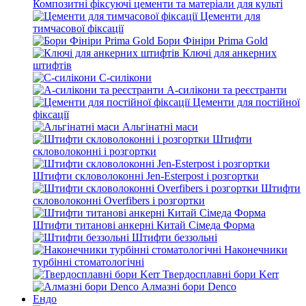
Композитні фіксуючі цементи та матеріали для культі
Цементи для
тимчасової фіксації
Бори Фініри Prima Gold
Ключі для анкерних
штифтів
С-силікони
А-силікони та реєстранти
Цементи для постійної
фіксації
Альгінатні маси
Штифти
скловолоконні і розгортки
Штифти скловолоконні Jen-Esterpost і розгортки
Штифти
скловолоконні Overfibers і розгортки
Штифти титанові анкерні Китай Сімеда Форма
Штифти беззольні
Наконечники
турбінні стоматологічні
Твердосплавні бори Kerr
Алмазні бори Denco
Ендо