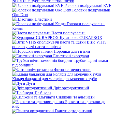
NORDICS зубні пасти щітки нитки
Головки полірувальні EVE
Головки полірувальні
Oko Dent
Пластини
Головки полірувальні
Кенда
Пасти полірувальні
Курапрокс CURAPROX
Вітіс VITIS
ополіскувачі пасти та щітки
Порошки для гігієни
Еластичні аксесуари
Трубки щічні замки
під бондинг
Фотополімеризатори
Кільця бандажні для молярів для молочних зубів
Дуги
Дріт ортодонтичний
Трейнери
Силікони та альгінати
Брекети та адгезиви до
них
Гвинти ортодонтичні