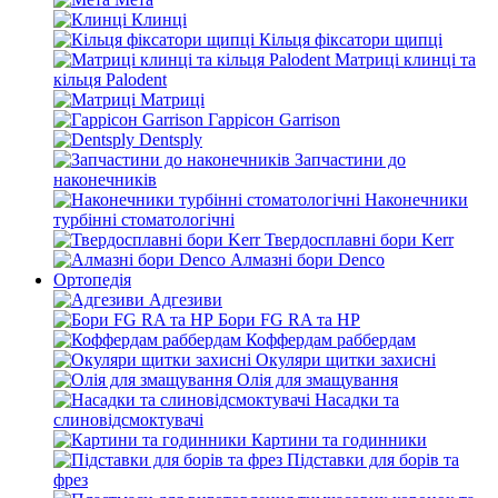
Клинці
Кільця фіксатори щипці
Матриці клинці та
кільця Palodent
Матриці
Гаррісон Garrison
Dentsply
Запчастини до
наконечників
Наконечники
турбінні стоматологічні
Твердосплавні бори Kerr
Алмазні бори Denco
Ортопедія
Адгезиви
Бори FG RA та HP
Коффердам раббердам
Окуляри щитки захисні
Олія для змащування
Насадки та
слиновідсмоктувачі
Картини та годинники
Підставки для борів та
фрез