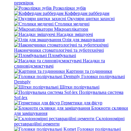
перевірок
Розколірки зубів
Коффердам раббердам
Окуляри щитки захисні
Столики медичні
Мікроаплікатори
Насадки змішуючі
Олія для змащування
Наконечники стоматологічні та зуботехнічні
Пломбувальні
Насадки та
слиновідсмоктувачі
Картини та годинники
Головки полірувальні
Dentsply
Щітки полірувальні
Полірувальна система
Sof-lex
Герметики для фісур
Блокноти склянки
для замішування
Склоіономірні
реставраційні цементи
Головки полірувальні