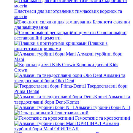
Пластмаси для виготовлення тимчасових коронок та
мостів
Блокноти склянки
для замішування
Склоіономірні
реставраційні цементи
Пляшки з
притертими кришками
Алмазні турбінні бори
Mani
Коронки дитячі Kids
Crown
Алмазні та
твердосплавні бори Oko Dent
Твердосплавні бори
Prima-Dental
Алмазні та
твердосплавні бори Dent-Komet
Алмазні турбінні бори NTI
Гель травильний
Гемостазис та кровоспинні
Алмазні
турбінні бори Mani ОРИГІНАЛ