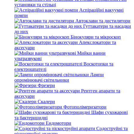
установки та стільці
Аспіраційні вакуумні
помпи
Автоклави та дистилятори
Гуттакатери та насадки
до них
Бінокуляри та мікроскоп
Апекслокатори та
аксесуари
Мийки ванни
ультразвукові
Воскотопки та
електрошпателі
Лампи
опромінювачі світильники
Фрезери
Рентген апарати та
аксесуари
Скалери
Фотополімеризатори
Шафи сухожарові
та бактерицидні
Ендомотори
Содоструйні та
піскоструйні апарати