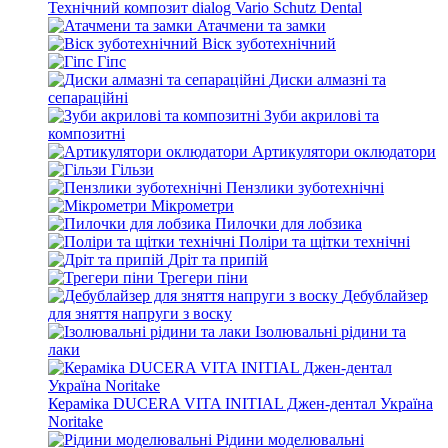
Технічний композит dialog Vario Schutz Dental
Атачмени та замки
Віск зуботехнічний
Гіпс
Диски алмазні та
сепараційні
Зуби акрилові та
композитні
Артикулятори оклюдатори
Гільзи
Пензлики зуботехнічні
Мікрометри
Пилочки для лобзика
Поліри та щітки технічні
Дріт та припій
Трегери піни
Дебублайзер
для зняття напруги з воску
Ізолювальні рідини та
лаки
Кераміка DUCERA VITA INITIAL Джен-дентал Україна
Noritake
Рідини моделювальні