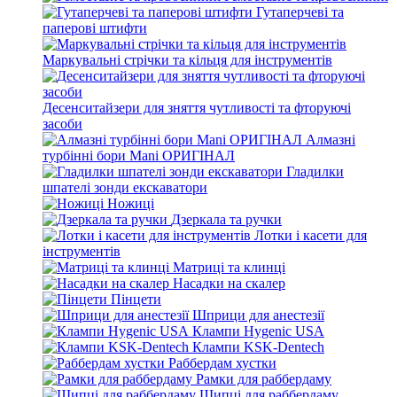
Гутаперчеві та
паперові штифти
Маркувальні стрічки та кільця для інструментів
Десенситайзери для зняття чутливості та фторуючі
засоби
Алмазні
турбінні бори Mani ОРИГІНАЛ
Гладилки
шпателі зонди екскаватори
Ножиці
Дзеркала та ручки
Лотки і касети для
інструментів
Матриці та клинці
Насадки на скалер
Пінцети
Шприци для анестезії
Клампи Hygenic USA
Клампи KSK-Dentech
Раббердам хустки
Рамки для раббердаму
Щипці для раббердаму