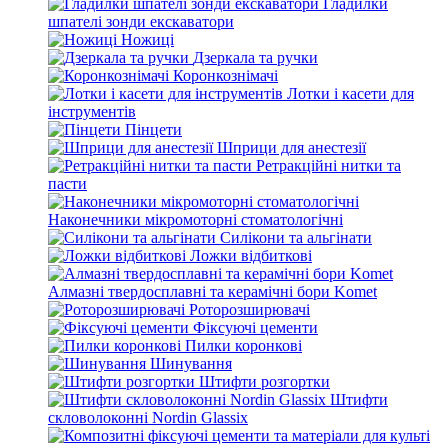
Гладилки
шпателі зонди екскаватори
Ножиці
Дзеркала та ручки
Коронкознімачі
Лотки і касети для
інструментів
Пінцети
Шприци для анестезії
Ретракційні нитки та
пасти
Наконечники мікромоторні стоматологічні
Силікони та альгінати
Ложки відбиткові
Алмазні твердосплавні та керамічні бори Komet
Роторозширювачі
Фіксуючі цементи
Пилки коронкові
Шинування
Штифти розгортки
Штифти
скловолоконні Nordin Glassix