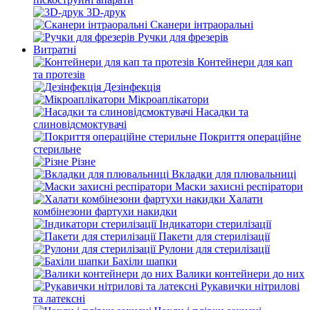
3D-друк
Сканери інтраоральні
Ручки для фрезерів
Витратні
Контейнери для кап
та протезів
Дезінфекція
Мікроаплікатори
Насадки та
слиновідсмоктувачі
Покриття операційне
стерильне
Різне
Вкладки для плювальниці
Маски захисні респіратори
Халати
комбінезони фартухи накидки
Індикатори стерилізації
Пакети для стерилізації
Рулони для стерилізації
Бахіли шапки
Валики контейнери до них
Рукавички нітрилові
та латексні