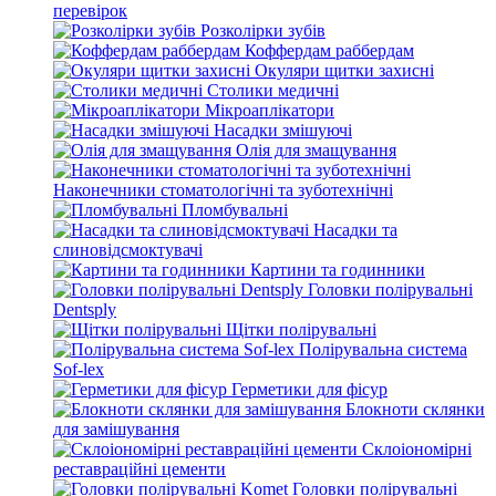
перевірок
Розколірки зубів
Коффердам раббердам
Окуляри щитки захисні
Столики медичні
Мікроаплікатори
Насадки змішуючі
Олія для змащування
Наконечники стоматологічні та зуботехнічні
Пломбувальні
Насадки та
слиновідсмоктувачі
Картини та годинники
Головки полірувальні
Dentsply
Щітки полірувальні
Полірувальна система
Sof-lex
Герметики для фісур
Блокноти склянки
для замішування
Склоіономірні
реставраційні цементи
Головки полірувальні