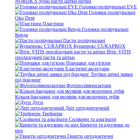
NORDICS зубні пасти щітки нитки
Головки полірувальні EVE
Головки полірувальні
Oko Dent
Пластини
Головки полірувальні
Кенда
Пасти полірувальні
Курапрокс CURAPROX
Вітіс VITIS
ополіскувачі пасти та щітки
Порошки для гігієни
Еластичні аксесуари
Трубки щічні замки
під бондинг
Фотополімеризатори
Кільця бандажні для молярів для молочних зубів
Дуги
Дріт ортодонтичний
Трейнери
Силікони та альгінати
Брекети та адгезиви до
них
Гвинти ортодонтичні