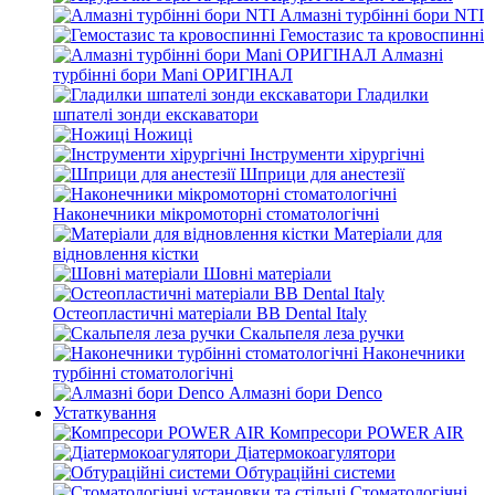
Алмазні турбінні бори NTI
Гемостазис та кровоспинні
Алмазні
турбінні бори Mani ОРИГІНАЛ
Гладилки
шпателі зонди екскаватори
Ножиці
Інструменти хірургічні
Шприци для анестезії
Наконечники мікромоторні стоматологічні
Матеріали для
відновлення кістки
Шовні матеріали
Остеопластичні матеріали BB Dental Italy
Скальпеля леза ручки
Наконечники
турбінні стоматологічні
Алмазні бори Denco
Устаткування
Компресори POWER AIR
Діатермокоагулятори
Обтураційні системи
Стоматологічні