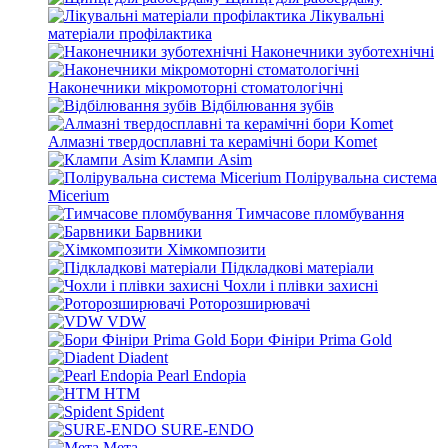
Лікувальні
матеріали профілактика
Наконечники зуботехнічні
Наконечники мікромоторні стоматологічні
Відбілювання зубів
Алмазні твердосплавні та керамічні бори Komet
Клампи Asim
Полірувальна система
Micerium
Тимчасове пломбування
Барвники
Хімкомпозити
Підкладкові матеріали
Чохли і плівки захисні
Роторозширювачі
VDW
Бори Фініри Prima Gold
Diadent
Pearl Endopia
HTM
Spident
SURE-ENDO
Мета