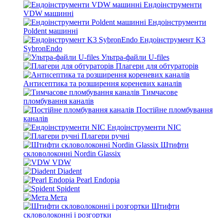
Ендоінструменти
VDW машинні
Ендоінструменти
Poldent машинні
Ендоінструмент K3
SybronEndo
Ультра-файли U-files
Плагери для обтураторів
Антисептика та розширення кореневих каналів
Тимчасове
пломбування каналів
Постійне пломбування
каналів
Ендоінструменти NIC
Плагери ручні
Штифти
скловолоконні Nordin Glassix
VDW
Diadent
Pearl Endopia
Spident
Мета
Штифти
скловолоконні і розгортки