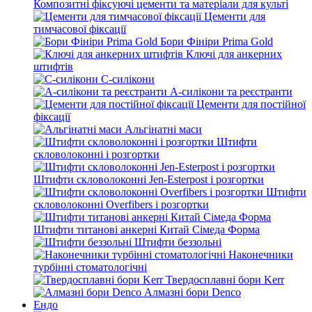
Композитні фіксуючі цементи та матеріали для культі
Цементи для
тимчасової фіксації
Бори Фініри Prima Gold
Ключі для анкерних
штифтів
С-силікони
А-силікони та реєстранти
Цементи для постійної
фіксації
Альгінатні маси
Штифти
скловолоконні і розгортки
Штифти скловолоконні Jen-Esterpost і розгортки
Штифти
скловолоконні Overfibers і розгортки
Штифти титанові анкерні Китай Сімеда Форма
Штифти беззольні
Наконечники
турбінні стоматологічні
Твердосплавні бори Kerr
Алмазні бори Denco
Ендо