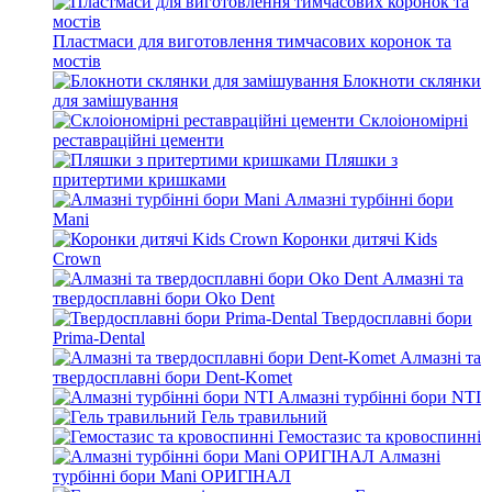
Пластмаси для виготовлення тимчасових коронок та
мостів
Блокноти склянки
для замішування
Склоіономірні
реставраційні цементи
Пляшки з
притертими кришками
Алмазні турбінні бори
Mani
Коронки дитячі Kids
Crown
Алмазні та
твердосплавні бори Oko Dent
Твердосплавні бори
Prima-Dental
Алмазні та
твердосплавні бори Dent-Komet
Алмазні турбінні бори NTI
Гель травильний
Гемостазис та кровоспинні
Алмазні
турбінні бори Mani ОРИГІНАЛ