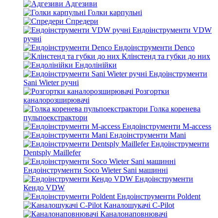
Адгезиви
Голки карпульні
Спредери
Ендоінструменти VDW
ручні
Ендоінструменти Denco
Клінстенд та губки до них
Ендолінійки
Ендоінструменти
Sani Wieter ручні
Розгортки
каналорозширювачі
Голка коренева
пульпоекстрактори
Ендоінструменти M-access
Ендоінструменти Mani
Ендоінструменти
Dentsply Maillefer
Ендоінструменти Soco Wieter Sani машинні
Ендоінструменти
Кендо VDW
Ендоінструменти Poldent
Каналошукачі C-Pilot
Каналонаповнювачі