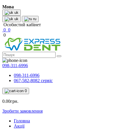
Мова
uk
uk
ru
Особистий кабінет
0
0
0
098-311-6996
098-311-6996
067-582-8082 сервіс
0
0.00грн.
Зробити замовлення
Головна
Акції