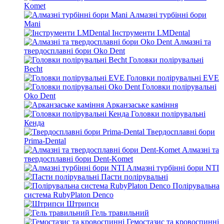
Komet
Алмазні турбінні бори
Mani
Інструменти LMDental
Алмазні та
твердосплавні бори Oko Dent
Головки полірувальні
Becht
Головки полірувальні EVE
Головки полірувальні
Oko Dent
Арканзаське каміння
Головки полірувальні
Кенда
Твердосплавні бори
Prima-Dental
Алмазні та
твердосплавні бори Dent-Komet
Алмазні турбінні бори NTI
Пасти полірувальні
Полірувальна
система RubyPlaton Denco
Штрипси
Гель травильний
Гемостазис та кровоспинні