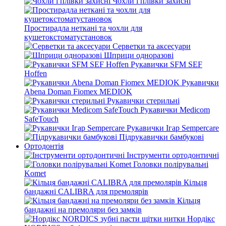
Чохли і плівки захисні
Простирадла неткані та чохли для
кушетокстоматустановок
Серветки та аксесуари
Шприци одноразові
Рукавички SFM SEF
Hoffen
Рукавички
Abena Doman Fiomex MEDIOK
Рукавички стерильні
Рукавички Medicom
SafeTouch
Рукавички Ігар Sempercare
Підрукавички бамбукові
Ортодонтія
Інструменти ортодонтичні
Головки полірувальні
Komet
Кільця
бандажні CALIBRA для премолярів
Кільця
бандажні на премоляри без замків
Нордікс