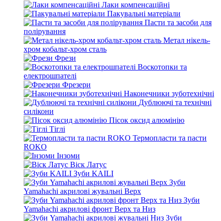
Лаки компенсаційні
Пакувальні матеріали
Пасти та засоби для
полірування
Метал нікель-
хром кобальт-хром сталь
Фрези
Воскотопки та
електрошпателі
Фрезери
Наконечники зуботехнічні
Дублюючі та технічні
силікони
Пісок оксид алюмінію
Тіглі
Термопласти та пасти
ROKO
Інзоми
Віск Латус
Зуби KAILI
Зуби
Yamahachi акрилові жувальні Верх
Зуби
Yamahachi акрилові фронт Верх та Низ
Зуби