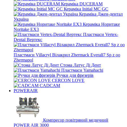
Кераміка DUCERAM
Кераміка Initial MC GC
Кераміка Джен-дентал
Україна
Кераміка Норитаке
Noritake EX3
Пластмаси Vertex-
Dental Вертекс
Пластмаси Villacryl Вілакрил Zhermack Everall7 Sp z oo
Zhermapol
Стома Латус Ді Дент
Пластмаси Yamahachi
Ручки для фрезерів
CERCON LOVE
CADCAM
POWERAIR
Компресор повітряний медичний
POWER AIR 3000