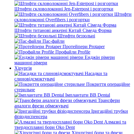
Штифти скловолоконні Jen-Esterpost і розгортки
Штифти
скловолоконні Overfibers і розгортки
Штифти титанові анкерні Китай Сімеда Форма
Штифти беззольні
Пас-файли
Протейпери Protaper
Профайли Profile
Енджін рімери
машинні рімери
Хірургія
Насадки та
слиновідсмоктувачі
Покриття операційне
стерильне
Імплантати BB Dental
Трансфери
аналоги фрези обмежувачі
Іригаційні трубки
фізіодиспенсера
Алмазні та
твердосплавні бори Oko Dent
Хірургічні бори та фрези