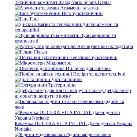
Технічний композит dialog Vario Schutz Dental
Атачмени та замки
Віск зуботехнічний
Гіпс
Диски алмазні та
сепараційні
Зуби акрилові та
композитні
Артикулятори оклюдатори
Гільзи
Пензлики зуботехнічні
Мікрометри
Пилочки для лобзика
Поліри та щітки технічні
Дріт та припій
Трегери піни
Дебублайзер
для зняття напруги з воску
Ізолювальні рідини та
лаки
Кераміка DUCERA VITA INITIAL Джен-дентал Україна
Noritake
Рідини моделювальні