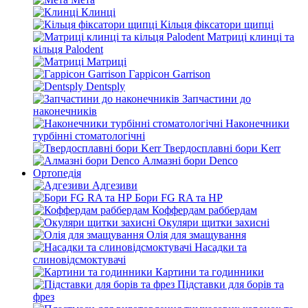
Клинці
Кільця фіксатори щипці
Матриці клинці та
кільця Palodent
Матриці
Гаррісон Garrison
Dentsply
Запчастини до
наконечників
Наконечники
турбінні стоматологічні
Твердосплавні бори Kerr
Алмазні бори Denco
Ортопедія
Адгезиви
Бори FG RA та HP
Коффердам раббердам
Окуляри щитки захисні
Олія для змащування
Насадки та
слиновідсмоктувачі
Картини та годинники
Підставки для борів та
фрез