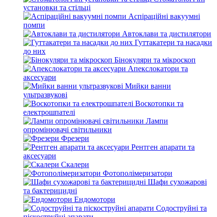
установки та стільці
Аспіраційні вакуумні
помпи
Автоклави та дистилятори
Гуттакатери та насадки
до них
Бінокуляри та мікроскоп
Апекслокатори та
аксесуари
Мийки ванни
ультразвукові
Воскотопки та
електрошпателі
Лампи
опромінювачі світильники
Фрезери
Рентген апарати та
аксесуари
Скалери
Фотополімеризатори
Шафи сухожарові
та бактерицидні
Ендомотори
Содоструйні та
піскоструйні апарати