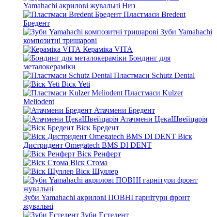
Yamahachi акрилові жувальні Низ
Пластмаси Bredent
Бредент
Зуби Yamahachi
композитні тришарові
Кераміка VITA
Бондинг для
металокераміки
Пластмаси Schutz Dental
Віск Yeti
Пластмаси Kulzer
Meliodent
Атачмени Бредент
Атачмени ЦекаШвейцарія
Віск Бредент
Віск
Дистридент Omegatech BMS DI DENT
Віск Ренферт
Віск Стома
Віск Шуллер
Зуби Yamahachi акрилові ПОВНІ гарнітури фронт
жувальні
Зуби Естедент