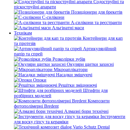
Содоструйні та
піскоструйні апарати
Позиціонери для брекетів
С-силікони
А-силікони та реєстранти
Альгінатні маси
Технікам
Контейнери для кап
та протезів
Артикуляційний
папір та спрей
Розколірки зубів
Окуляри щитки захисні
Мікроаплікатори
Насадки змішуючі
Опоки
Решітки зміцнюючі
Штифти для
розбірних моделей
Композити
фотополімерні Bredent
Алмазні бори технічні
Інструменти
для воску гіпсу та кераміки