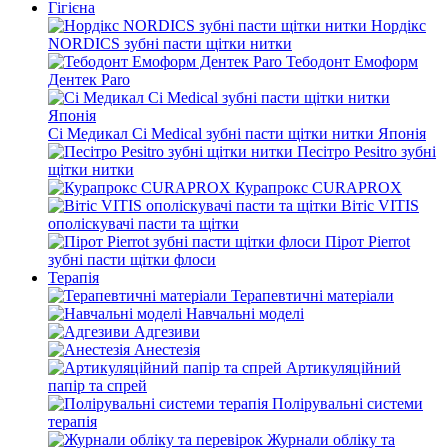
Гігієна
Нордікс
NORDICS зубні пасти щітки нитки
Тебодонт Емоформ
Дентек Paro
Сі Медикал Ci Medical зубні пасти щітки нитки Японія
Песітро Pesitro зубні
щітки нитки
Курапрокс CURAPROX
Вітіс VITIS
ополіскувачі пасти та щітки
Пірот Pierrot
зубні пасти щітки флоси
Терапія
Терапевтичні матеріали
Навчальні моделі
Адгезиви
Анестезія
Артикуляційний
папір та спрей
Полірувальні системи
терапія
Журнали обліку та