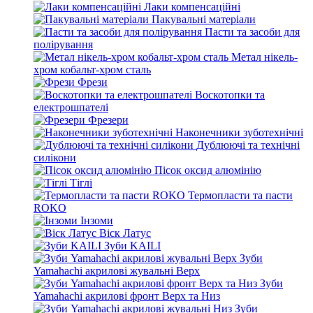
Лаки компенсаційні
Пакувальні матеріали
Пасти та засоби для
полірування
Метал нікель-
хром кобальт-хром сталь
Фрези
Воскотопки та
електрошпателі
Фрезери
Наконечники зуботехнічні
Дублюючі та технічні
силікони
Пісок оксид алюмінію
Тіглі
Термопласти та пасти
ROKO
Інзоми
Віск Латус
Зуби KAILI
Зуби
Yamahachi акрилові жувальні Верх
Зуби
Yamahachi акрилові фронт Верх та Низ
Зуби