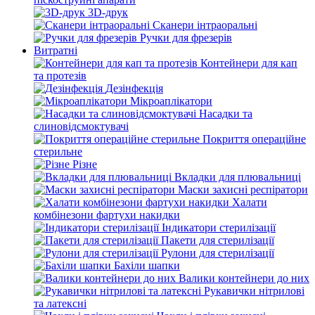
3D-друк
Сканери інтраоральні
Ручки для фрезерів
Витратні
Контейнери для кап
та протезів
Дезінфекція
Мікроаплікатори
Насадки та
слиновідсмоктувачі
Покриття операційне
стерильне
Різне
Вкладки для плювальниці
Маски захисні респіратори
Халати
комбінезони фартухи накидки
Індикатори стерилізації
Пакети для стерилізації
Рулони для стерилізації
Бахіли шапки
Валики контейнери до них
Рукавички нітрилові
та латексні