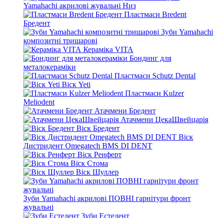
Yamahachi акрилові жувальні Низ
Пластмаси Bredent
Бредент
Зуби Yamahachi
композитні тришарові
Кераміка VITA
Бондинг для
металокераміки
Пластмаси Schutz Dental
Віск Yeti
Пластмаси Kulzer
Meliodent
Атачмени Бредент
Атачмени ЦекаШвейцарія
Віск Бредент
Віск
Дистридент Omegatech BMS DI DENT
Віск Ренферт
Віск Стома
Віск Шуллер
Зуби Yamahachi акрилові ПОВНІ гарнітури фронт
жувальні
Зуби Естедент