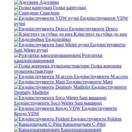
Адгезиви
Голки карпульні
Спредери
Ендоінструменти VDW
ручні
Ендоінструменти Denco
Клінстенд та губки до них
Ендолінійки
Ендоінструменти
Sani Wieter ручні
Розгортки
каналорозширювачі
Голка коренева
пульпоекстрактори
Ендоінструменти M-access
Ендоінструменти Mani
Ендоінструменти
Dentsply Maillefer
Ендоінструменти Soco Wieter Sani машинні
Ендоінструменти
Кендо VDW
Ендоінструменти Poldent
Каналошукачі C-Pilot
Каналонаповнювачі