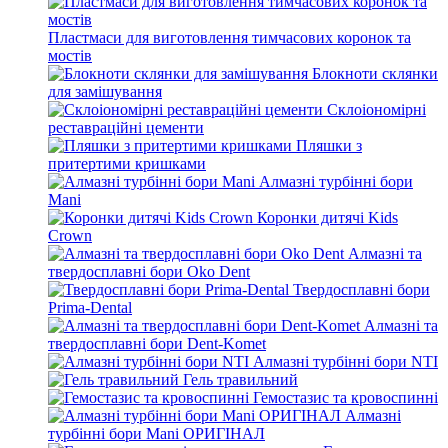
Пластмаси для виготовлення тимчасових коронок та
мостів
Блокноти склянки
для замішування
Склоіономірні
реставраційні цементи
Пляшки з
притертими кришками
Алмазні турбінні бори
Mani
Коронки дитячі Kids
Crown
Алмазні та
твердосплавні бори Oko Dent
Твердосплавні бори
Prima-Dental
Алмазні та
твердосплавні бори Dent-Komet
Алмазні турбінні бори NTI
Гель травильний
Гемостазис та кровоспинні
Алмазні
турбінні бори Mani ОРИГІНАЛ