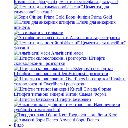
Композитні фіксуючі цементи та матеріали для культі
Цементи для
тимчасової фіксації
Бори Фініри Prima Gold
Ключі для анкерних
штифтів
С-силікони
А-силікони та реєстранти
Цементи для постійної
фіксації
Альгінатні маси
Штифти
скловолоконні і розгортки
Штифти скловолоконні Jen-Esterpost і розгортки
Штифти
скловолоконні Overfibers і розгортки
Штифти титанові анкерні Китай Сімеда Форма
Штифти беззольні
Наконечники
турбінні стоматологічні
Твердосплавні бори Kerr
Алмазні бори Denco
Ендо