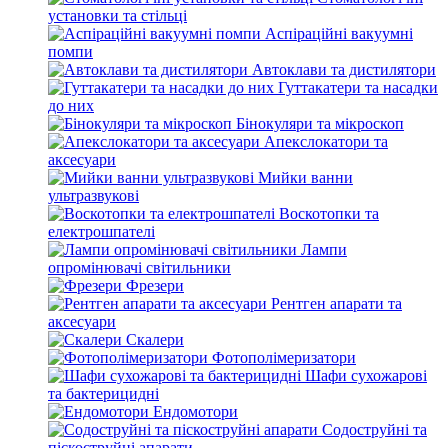
установки та стільці
Аспіраційні вакуумні
помпи
Автоклави та дистилятори
Гуттакатери та насадки
до них
Бінокуляри та мікроскоп
Апекслокатори та
аксесуари
Мийки ванни
ультразвукові
Воскотопки та
електрошпателі
Лампи
опромінювачі світильники
Фрезери
Рентген апарати та
аксесуари
Скалери
Фотополімеризатори
Шафи сухожарові
та бактерицидні
Ендомотори
Содоструйні та
піскоструйні апарати