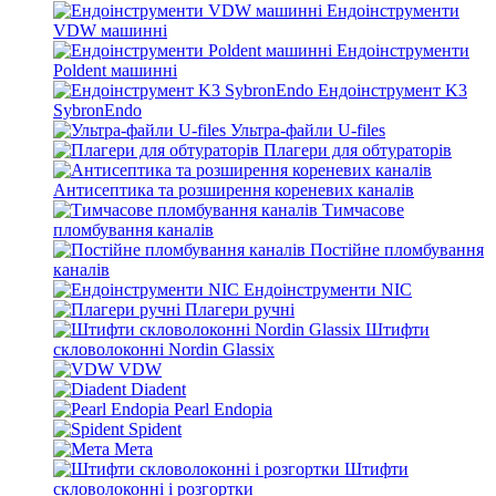
Ендоінструменти
VDW машинні
Ендоінструменти
Poldent машинні
Ендоінструмент K3
SybronEndo
Ультра-файли U-files
Плагери для обтураторів
Антисептика та розширення кореневих каналів
Тимчасове
пломбування каналів
Постійне пломбування
каналів
Ендоінструменти NIC
Плагери ручні
Штифти
скловолоконні Nordin Glassix
VDW
Diadent
Pearl Endopia
Spident
Мета
Штифти
скловолоконні і розгортки