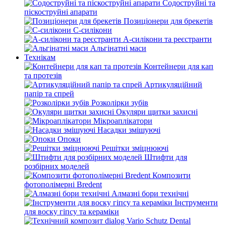
Содоструйні та
піскоструйні апарати
Позиціонери для брекетів
С-силікони
А-силікони та реєстранти
Альгінатні маси
Технікам
Контейнери для кап
та протезів
Артикуляційний
папір та спрей
Розколірки зубів
Окуляри щитки захисні
Мікроаплікатори
Насадки змішуючі
Опоки
Решітки зміцнюючі
Штифти для
розбірних моделей
Композити
фотополімерні Bredent
Алмазні бори технічні
Інструменти
для воску гіпсу та кераміки