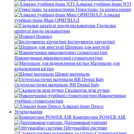
Алмазні турбінні бори NTI
Гемостазис та кровоспинні
Алмазні
турбінні бори Mani ОРИГІНАЛ
Гладилки
шпателі зонди екскаватори
Ножиці
Інструменти хірургічні
Шприци для анестезії
Наконечники мікромоторні стоматологічні
Матеріали для
відновлення кістки
Шовні матеріали
Остеопластичні матеріали BB Dental Italy
Скальпеля леза ручки
Наконечники
турбінні стоматологічні
Алмазні бори Denco
Устаткування
Компресори POWER AIR
Діатермокоагулятори
Обтураційні системи
Стоматологічні