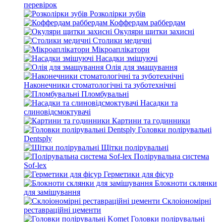
перевірок
Розколірки зубів
Коффердам раббердам
Окуляри щитки захисні
Столики медичні
Мікроаплікатори
Насадки змішуючі
Олія для змащування
Наконечники стоматологічні та зуботехнічні
Пломбувальні
Насадки та
слиновідсмоктувачі
Картини та годинники
Головки полірувальні
Dentsply
Щітки полірувальні
Полірувальна система
Sof-lex
Герметики для фісур
Блокноти склянки
для замішування
Склоіономірні
реставраційні цементи
Головки полірувальні