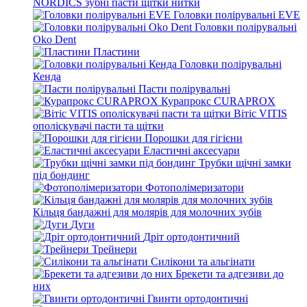
NORDICS зубні пасти щітки нитки
Головки полірувальні EVE
Головки полірувальні
Oko Dent
Пластини
Головки полірувальні
Кенда
Пасти полірувальні
Курапрокс CURAPROX
Вітіс VITIS
ополіскувачі пасти та щітки
Порошки для гігієни
Еластичні аксесуари
Трубки щічні замки
під бондинг
Фотополімеризатори
Кільця бандажні для молярів для молочних зубів
Дуги
Дріт ортодонтичний
Трейнери
Силікони та альгінати
Брекети та адгезиви до
них
Гвинти ортодонтичні