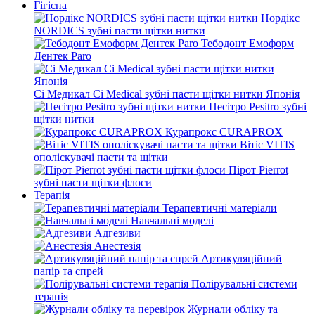
Гігієна
Нордікс
NORDICS зубні пасти щітки нитки
Тебодонт Емоформ
Дентек Paro
Сі Медикал Ci Medical зубні пасти щітки нитки Японія
Песітро Pesitro зубні
щітки нитки
Курапрокс CURAPROX
Вітіс VITIS
ополіскувачі пасти та щітки
Пірот Pierrot
зубні пасти щітки флоси
Терапія
Терапевтичні матеріали
Навчальні моделі
Адгезиви
Анестезія
Артикуляційний
папір та спрей
Полірувальні системи
терапія
Журнали обліку та