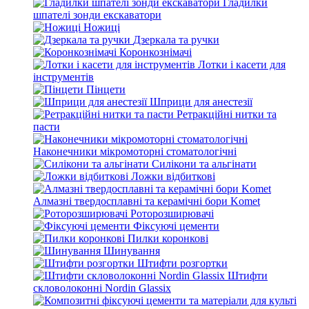
Гладилки
шпателі зонди екскаватори
Ножиці
Дзеркала та ручки
Коронкознімачі
Лотки і касети для
інструментів
Пінцети
Шприци для анестезії
Ретракційні нитки та
пасти
Наконечники мікромоторні стоматологічні
Силікони та альгінати
Ложки відбиткові
Алмазні твердосплавні та керамічні бори Komet
Роторозширювачі
Фіксуючі цементи
Пилки коронкові
Шинування
Штифти розгортки
Штифти
скловолоконні Nordin Glassix