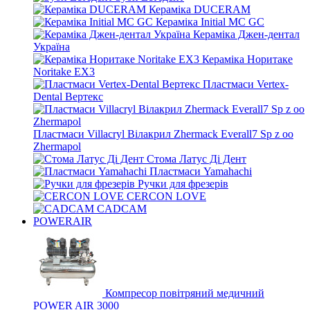
Кераміка DUCERAM
Кераміка Initial MC GC
Кераміка Джен-дентал
Україна
Кераміка Норитаке
Noritake EX3
Пластмаси Vertex-
Dental Вертекс
Пластмаси Villacryl Вілакрил Zhermack Everall7 Sp z oo
Zhermapol
Стома Латус Ді Дент
Пластмаси Yamahachi
Ручки для фрезерів
CERCON LOVE
CADCAM
POWERAIR
Компресор повітряний медичний
POWER AIR 3000