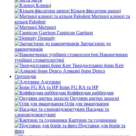
Клинці
Кільця фіксатори щипці
Матриці клинці та
кільця Palodent
Матриці
Гаррісон Garrison
Dentsply
Запчастини до
наконечників
Наконечники
турбінні стоматологічні
Твердосплавні бори Kerr
Алмазні бори Denco
Ортопедія
Адгезиви
Бори FG RA та HP
Коффердам раббердам
Окуляри щитки захисні
Олія для змащування
Насадки та
слиновідсмоктувачі
Картини та годинники
Підставки для борів та
фрез