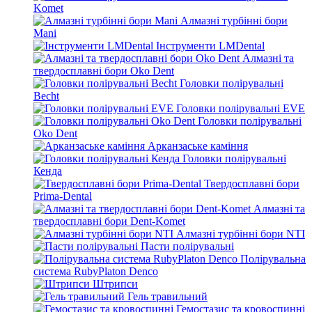
Komet
Алмазні турбінні бори
Mani
Інструменти LMDental
Алмазні та
твердосплавні бори Oko Dent
Головки полірувальні
Becht
Головки полірувальні EVE
Головки полірувальні
Oko Dent
Арканзаське каміння
Головки полірувальні
Кенда
Твердосплавні бори
Prima-Dental
Алмазні та
твердосплавні бори Dent-Komet
Алмазні турбінні бори NTI
Пасти полірувальні
Полірувальна
система RubyPlaton Denco
Штрипси
Гель травильний
Гемостазис та кровоспинні