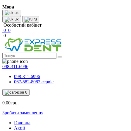
Мова
uk
uk
ru
Особистий кабінет
0
0
0
098-311-6996
098-311-6996
067-582-8082 сервіс
0
0.00грн.
Зробити замовлення
Головна
Акції