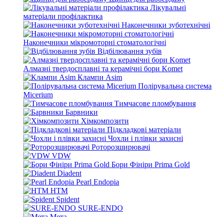
Лікувальні
матеріали профілактика
Наконечники зуботехнічні
Наконечники мікромоторні стоматологічні
Відбілювання зубів
Алмазні твердосплавні та керамічні бори Komet
Клампи Asim
Полірувальна система
Micerium
Тимчасове пломбування
Барвники
Хімкомпозити
Підкладкові матеріали
Чохли і плівки захисні
Роторозширювачі
VDW
Бори Фініри Prima Gold
Diadent
Pearl Endopia
HTM
Spident
SURE-ENDO
Мета