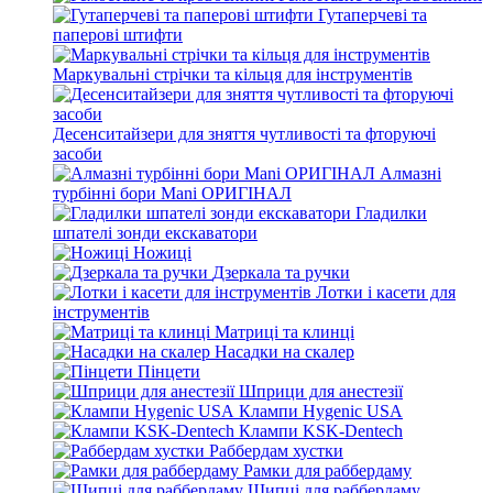
Гутаперчеві та
паперові штифти
Маркувальні стрічки та кільця для інструментів
Десенситайзери для зняття чутливості та фторуючі
засоби
Алмазні
турбінні бори Mani ОРИГІНАЛ
Гладилки
шпателі зонди екскаватори
Ножиці
Дзеркала та ручки
Лотки і касети для
інструментів
Матриці та клинці
Насадки на скалер
Пінцети
Шприци для анестезії
Клампи Hygenic USA
Клампи KSK-Dentech
Раббердам хустки
Рамки для раббердаму
Щипці для раббердаму