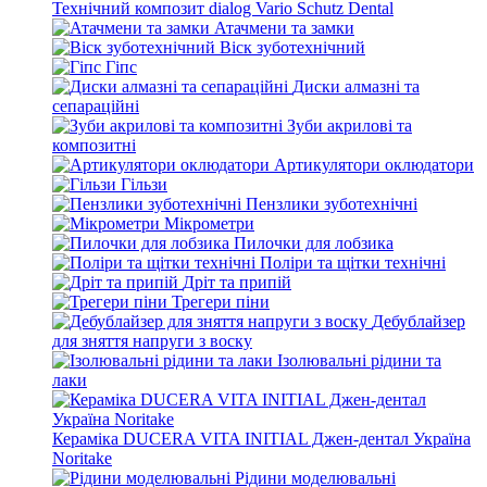
Технічний композит dialog Vario Schutz Dental
Атачмени та замки
Віск зуботехнічний
Гіпс
Диски алмазні та
сепараційні
Зуби акрилові та
композитні
Артикулятори оклюдатори
Гільзи
Пензлики зуботехнічні
Мікрометри
Пилочки для лобзика
Поліри та щітки технічні
Дріт та припій
Трегери піни
Дебублайзер
для зняття напруги з воску
Ізолювальні рідини та
лаки
Кераміка DUCERA VITA INITIAL Джен-дентал Україна
Noritake
Рідини моделювальні