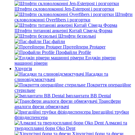
Штифти скловолоконні Jen-Esterpost і розгортки
Штифти
скловолоконні Overfibers і розгортки
Штифти титанові анкерні Китай Сімеда Форма
Штифти беззольні
Пас-файли
Протейпери Protaper
Профайли Profile
Енджін рімери
машинні рімери
Хірургія
Насадки та
слиновідсмоктувачі
Покриття операційне
стерильне
Імплантати BB Dental
Трансфери
аналоги фрези обмежувачі
Іригаційні трубки
фізіодиспенсера
Алмазні та
твердосплавні бори Oko Dent
Хірургічні бори та фрези