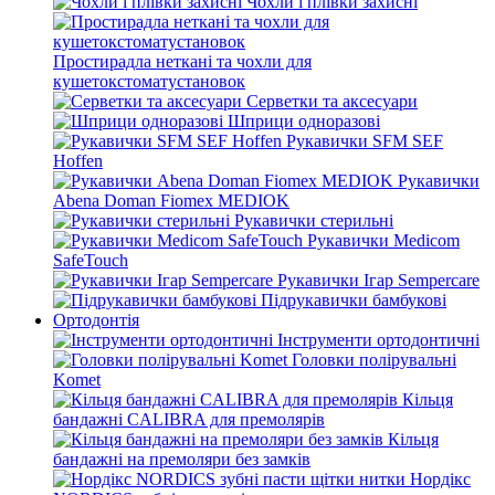
Чохли і плівки захисні
Простирадла неткані та чохли для
кушетокстоматустановок
Серветки та аксесуари
Шприци одноразові
Рукавички SFM SEF
Hoffen
Рукавички
Abena Doman Fiomex MEDIOK
Рукавички стерильні
Рукавички Medicom
SafeTouch
Рукавички Ігар Sempercare
Підрукавички бамбукові
Ортодонтія
Інструменти ортодонтичні
Головки полірувальні
Komet
Кільця
бандажні CALIBRA для премолярів
Кільця
бандажні на премоляри без замків
Нордікс