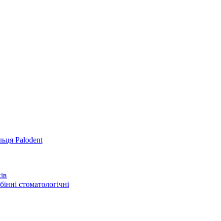
льця Palodent
ів
інні стоматологічні