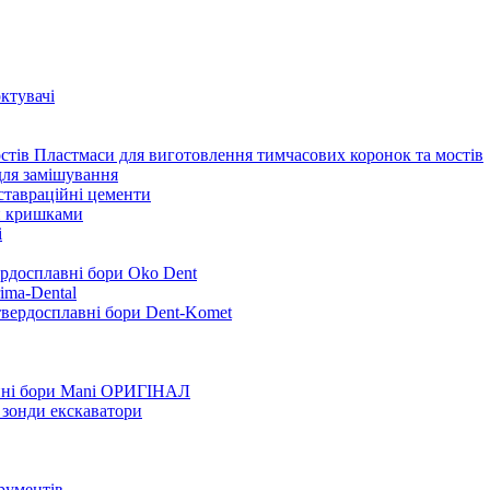
ктувачі
Пластмаси для виготовлення тимчасових коронок та мостів
для замішування
ставраційні цементи
и кришками
i
ердосплавні бори Oko Dent
ima-Dental
твердосплавні бори Dent-Komet
нні бори Mani ОРИГІНАЛ
 зонди екскаватори
трументів