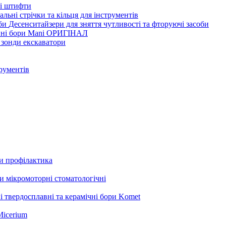
ві штифти
льні стрічки та кільця для інструментів
Десенситайзери для зняття чутливості та фторуючі засоби
нні бори Mani ОРИГІНАЛ
 зонди екскаватори
трументів
ли профілактика
 мікромоторні стоматологічні
і твердосплавні та керамічні бори Komet
Micerium