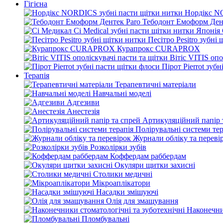
Гігієна
Нордікс N
Тебодонт Емоформ Ден
Песітро Pesitro зубні
Курапрокс CURAPROX
Вітіс VITIS опо
Пірот Pierrot зуб
Терапія
Терапевтичні матеріали
Навчальні моделі
Адгезиви
Анестезія
Артикуляційний папір 
Полірувальні системи тер
Журнали обліку та переві
Розколірки зубів
Коффердам раббердам
Окуляри щитки захисні
Столики медичні
Мікроаплікатори
Насадки змішуючі
Олія для змащування
Наконечни
Пломбувальні