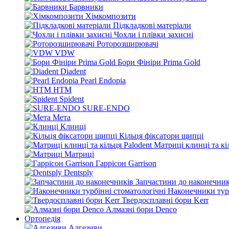
Барвники
Хімкомпозити
Підкладкові матеріали
Чохли і плівки захисні
Роторозширювачі
VDW
Бори Фініри Prima Gold
Diadent
Pearl Endopia
HTM
Spident
SURE-ENDO
Мета
Клинці
Кільця фіксатори щипці
Матриці клинці та кі
Матриці
Гаррісон Garrison
Dentsply
Запчастини до наконечник
Наконечники турб
Твердосплавні бори Kerr
Алмазні бори Denco
Ортопедія
Адгезиви