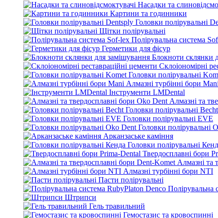
Насадки та слиновідсмо
Картини та годинники
Головки полірувальні De
Щітки полірувальні
Полірувальна система Sof
Герметики для фісур
Блокноти склянки 
Склоіономірні ре
Головки полірувальні Kom
Алмазні турбінні бори Man
Інструменти LMDental
Алмазні та тв
Головки полірувальні Becht
Головки полірувальні EVE
Головки полірувальні O
Арканзаське каміння
Головки полірувальні Кен
Твердосплавні бори Pr
Алмазні та 
Алмазні турбінні бори NTI
Пасти полірувальні
Полірувальна 
Штрипси
Гель травильний
Гемостазис та кровоспинні