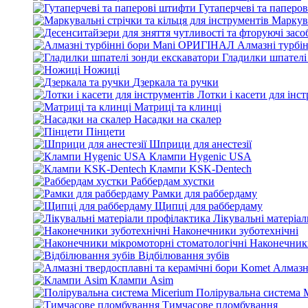
Гутаперчеві та паперо
Маркува
Алмазні турбі
Гладилки шпателі
Ножиці
Дзеркала та ручки
Лотки і касети для інс
Матриці та клинці
Насадки на скалер
Пінцети
Шприци для анестезії
Клампи Hygenic USA
Клампи KSK-Dentech
Раббердам хустки
Рамки для раббердаму
Щипці для раббердаму
Лікувальні матеріа
Наконечники зуботехнічні
Наконечники
Відбілювання зубів
Алмазн
Клампи Asim
Полірувальна система 
Тимчасове пломбування