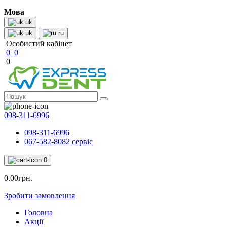
Мова
uk
uk
ru
Особистий кабінет
0
0
0
098-311-6996
098-311-6996
067-582-8082 сервіс
0
0.00грн.
Зробити замовлення
Головна
Акції