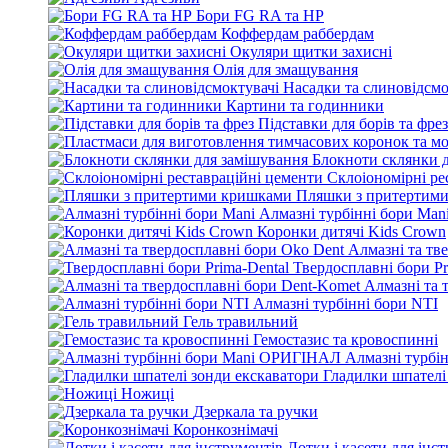
Бори FG RA та HP
Коффердам раббердам
Окуляри щитки захисні
Олія для змащування
Насадки та слиновідсмо
Картини та годинники
Підставки для борів та фрез
Блокноти склянки 
Склоіономірні ре
Пляшки з притертим
Алмазні турбінні бори Man
Коронки дитячі Kids Crown
Алмазні та тв
Твердосплавні бори Pr
Алмазні та 
Алмазні турбінні бори NTI
Гель травильний
Гемостазис та кровоспинні
Алмазні турбі
Гладилки шпателі
Ножиці
Дзеркала та ручки
Коронкознімачі
Лотки і касети для інс