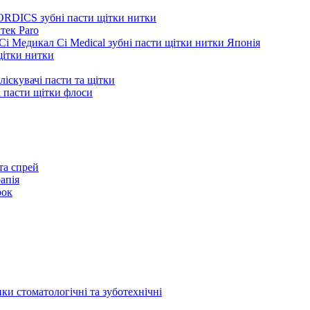
ORDICS зубні пасти щітки нитки
тек Paro
Сі Медикал Ci Medical зубні пасти щітки нитки Японія
 щітки нитки
ліскувачі пасти та щітки
ні пасти щітки флоси
та спрей
апія
рок
ки стоматологічні та зуботехнічні