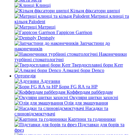
Клинці
Кільця фіксатори щипці
Матриці клинці та
кільця Palodent
Матриці
Гаррісон Garrison
Dentsply
Запчастини до
наконечників
Наконечники
турбінні стоматологічні
Твердосплавні бори Kerr
Алмазні бори Denco
Ортопедія
Адгезиви
Бори FG RA та HP
Коффердам раббердам
Окуляри щитки захисні
Олія для змащування
Насадки та
слиновідсмоктувачі
Картини та годинники
Підставки для борів та
фрез