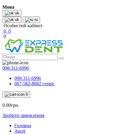
Мова
uk
uk
ru
Особистий кабінет
0
0
0
098-311-6996
098-311-6996
067-582-8082 сервіс
0
0.00грн.
Зробити замовлення
Головна
Акції