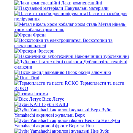
Лаки компенсаційні
Пакувальні матеріали
Пасти та засоби для
полірування
Метал нікель-
хром кобальт-хром сталь
Фрези
Воскотопки та
електрошпателі
Фрезери
Наконечники зуботехнічні
Дублюючі та технічні
силікони
Пісок оксид алюмінію
Тіглі
Термопласти та пасти
ROKO
Інзоми
Віск Латус
Зуби KAILI
Зуби
Yamahachi акрилові жувальні Верх
Зуби
Yamahachi акрилові фронт Верх та Низ
Зуби