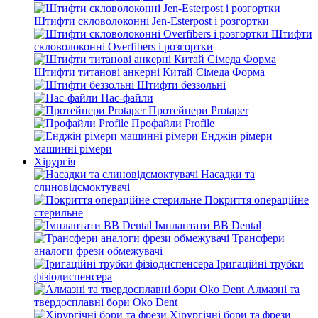
Штифти скловолоконні Jen-Esterpost і розгортки
Штифти
скловолоконні Overfibers і розгортки
Штифти титанові анкерні Китай Сімеда Форма
Штифти беззольні
Пас-файли
Протейпери Protaper
Профайли Profile
Енджін рімери
машинні рімери
Хірургія
Насадки та
слиновідсмоктувачі
Покриття операційне
стерильне
Імплантати BB Dental
Трансфери
аналоги фрези обмежувачі
Іригаційні трубки
фізіодиспенсера
Алмазні та
твердосплавні бори Oko Dent
Хірургічні бори та фрези