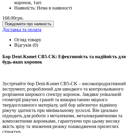
коронок, 1шт.
Наявність:
Нема в наявності
168.00грн.
Повідомити про наявність
Доставка та оплата
Огляд товару
Відгуків (0)
Бор Dent-Komet CB5-CK: Ефективність та надійність для
будь-яких коронок
Зустрічайте бор Dent-Komet CB5-CK – високопродуктивний
інструмент, розроблений для швидкого та контрольованого
розрізання широкого спектру коронок. Завдяки унікальній
геометрії ріжучих граней та використанню міцного
твердосплавного матеріалу, цей бор забезпечує відмінну
ріжучу здатність при мінімальному зусиллі. Він ідеально
підходить для роботи з металевими, металокерамічними та
композитними коронками, гарантуючи при цьому високу
якість зрізу та зниження ризику пошкодження прилеглих
структур.