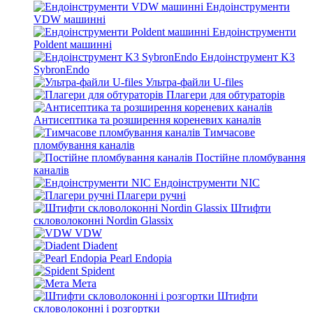
Ендоінструменти
VDW машинні
Ендоінструменти
Poldent машинні
Ендоінструмент K3
SybronEndo
Ультра-файли U-files
Плагери для обтураторів
Антисептика та розширення кореневих каналів
Тимчасове
пломбування каналів
Постійне пломбування
каналів
Ендоінструменти NIC
Плагери ручні
Штифти
скловолоконні Nordin Glassix
VDW
Diadent
Pearl Endopia
Spident
Мета
Штифти
скловолоконні і розгортки