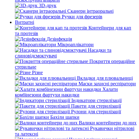
3D-друк
Сканери інтраоральні
Ручки для фрезерів
Витратні
Контейнери для кап
та протезів
Дезінфекція
Мікроаплікатори
Насадки та
слиновідсмоктувачі
Покриття операційне
стерильне
Різне
Вкладки для плювальниці
Маски захисні респіратори
Халати
комбінезони фартухи накидки
Індикатори стерилізації
Пакети для стерилізації
Рулони для стерилізації
Бахіли шапки
Валики контейнери до них
Рукавички нітрилові
та латексні