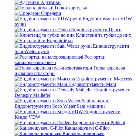
Адгезиви
Голки карпульні
Спредери
Ендоінструменти VDW
ручні
Ендоінструменти Denco
Клінстенд та губки до них
Ендолінійки
Ендоінструменти
Sani Wieter ручні
Розгортки
каналорозширювачі
Голка коренева
пульпоекстрактори
Ендоінструменти M-access
Ендоінструменти Mani
Ендоінструменти
Dentsply Maillefer
Ендоінструменти Soco Wieter Sani машинні
Ендоінструменти
Кендо VDW
Ендоінструменти Poldent
Каналошукачі C-Pilot
Каналонаповнювачі