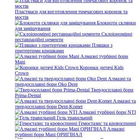
Пластмаси для виготовлення тимчасових коронок та
мостів
Блокноти склянки
для замішування
Склоіономірні
реставраційні цементи
Пляшки з
притертими кришками
Алмазні турбінні бори
Mani
Коронки дитячі Kids
Crown
Алмазні та
твердосплавні бори Oko Dent
Твердосплавні бори
Prima-Dental
Алмазні та
твердосплавні бори Dent-Komet
Алмазні турбінні бори NTI
Гель травильний
Гемостазис та кровоспинні
Алмазні
турбінні бори Mani ОРИГІНАЛ