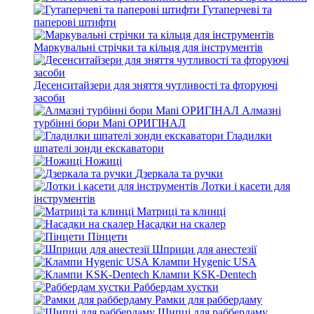
Гутаперчеві та
паперові штифти
Маркувальні стрічки та кільця для інструментів
Десенситайзери для зняття чутливості та фторуючі
засоби
Алмазні
турбінні бори Mani ОРИГІНАЛ
Гладилки
шпателі зонди екскаватори
Ножиці
Дзеркала та ручки
Лотки і касети для
інструментів
Матриці та клинці
Насадки на скалер
Пінцети
Шприци для анестезії
Клампи Hygenic USA
Клампи KSK-Dentech
Раббердам хустки
Рамки для раббердаму
Щипці для раббердаму