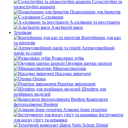
Содоструйні та
піскоструйні апарати
Позиціонери для брекетів
С-силікони
А-силікони та реєстранти
Альгінатні маси
Технікам
Контейнери для кап
та протезів
Артикуляційний
папір та спрей
Розколірки зубів
Окуляри щитки захисні
Мікроаплікатори
Насадки змішуючі
Опоки
Решітки зміцнюючі
Штифти для
розбірних моделей
Композити
фотополімерні Bredent
Алмазні бори технічні
Інструменти
для воску гіпсу та кераміки