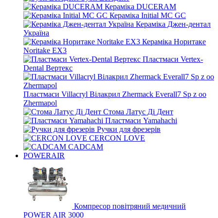
Кераміка DUCERAM
Кераміка Initial MC GC
Кераміка Джен-дентал
Україна
Кераміка Норитаке
Noritake EX3
Пластмаси Vertex-
Dental Вертекс
Пластмаси Villacryl Вілакрил Zhermack Everall7 Sp z oo
Zhermapol
Стома Латус Ді Дент
Пластмаси Yamahachi
Ручки для фрезерів
CERCON LOVE
CADCAM
POWERAIR
Компресор повітряний медичний
POWER AIR 3000