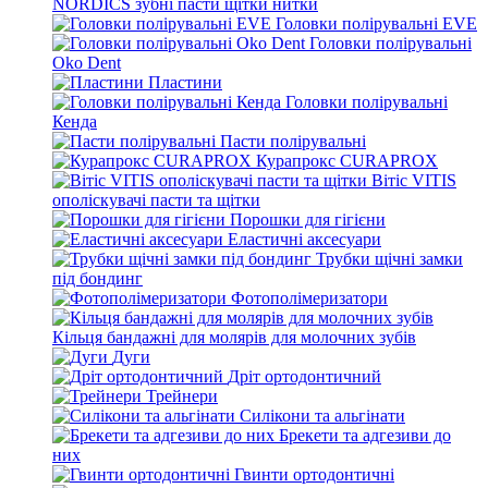
NORDICS зубні пасти щітки нитки
Головки полірувальні EVE
Головки полірувальні
Oko Dent
Пластини
Головки полірувальні
Кенда
Пасти полірувальні
Курапрокс CURAPROX
Вітіс VITIS
ополіскувачі пасти та щітки
Порошки для гігієни
Еластичні аксесуари
Трубки щічні замки
під бондинг
Фотополімеризатори
Кільця бандажні для молярів для молочних зубів
Дуги
Дріт ортодонтичний
Трейнери
Силікони та альгінати
Брекети та адгезиви до
них
Гвинти ортодонтичні