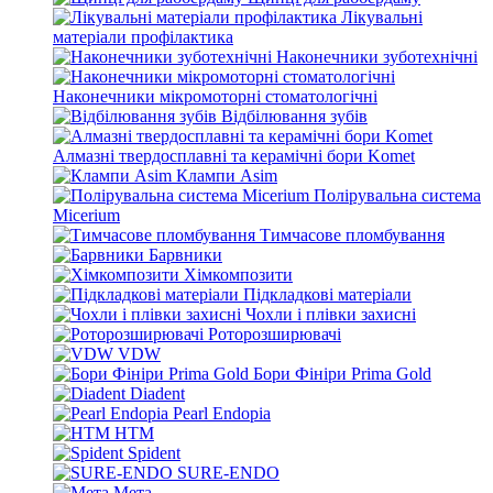
Лікувальні
матеріали профілактика
Наконечники зуботехнічні
Наконечники мікромоторні стоматологічні
Відбілювання зубів
Алмазні твердосплавні та керамічні бори Komet
Клампи Asim
Полірувальна система
Micerium
Тимчасове пломбування
Барвники
Хімкомпозити
Підкладкові матеріали
Чохли і плівки захисні
Роторозширювачі
VDW
Бори Фініри Prima Gold
Diadent
Pearl Endopia
HTM
Spident
SURE-ENDO
Мета