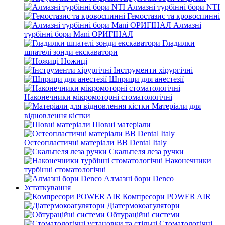
Алмазні турбінні бори NTI
Гемостазис та кровоспинні
Алмазні
турбінні бори Mani ОРИГІНАЛ
Гладилки
шпателі зонди екскаватори
Ножиці
Інструменти хірургічні
Шприци для анестезії
Наконечники мікромоторні стоматологічні
Матеріали для
відновлення кістки
Шовні матеріали
Остеопластичні матеріали BB Dental Italy
Скальпеля леза ручки
Наконечники
турбінні стоматологічні
Алмазні бори Denco
Устаткування
Компресори POWER AIR
Діатермокоагулятори
Обтураційні системи
Стоматологічні