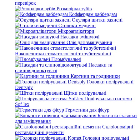
перевірок
Розколірки зубів
Коффердам раббердам
Окуляри щитки захисні
Столики медичні
Мікроаплікатори
Насадки змішуючі
Олія для змащування
Наконечники стоматологічні та зуботехнічні
Пломбувальні
Насадки та
слиновідсмоктувачі
Картини та годинники
Головки полірувальні
Dentsply
Щітки полірувальні
Полірувальна система
Sof-lex
Герметики для фісур
Блокноти склянки
для замішування
Склоіономірні
реставраційні цементи
Головки полірувальні