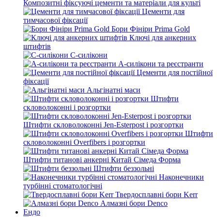
Композитні фіксуючі цементи та матеріали для культі
Цементи для
тимчасової фіксації
Бори Фініри Prima Gold
Ключі для анкерних
штифтів
С-силікони
А-силікони та реєстранти
Цементи для постійної
фіксації
Альгінатні маси
Штифти
скловолоконні і розгортки
Штифти скловолоконні Jen-Esterpost і розгортки
Штифти
скловолоконні Overfibers і розгортки
Штифти титанові анкерні Китай Сімеда Форма
Штифти беззольні
Наконечники
турбінні стоматологічні
Твердосплавні бори Kerr
Алмазні бори Denco
Ендо