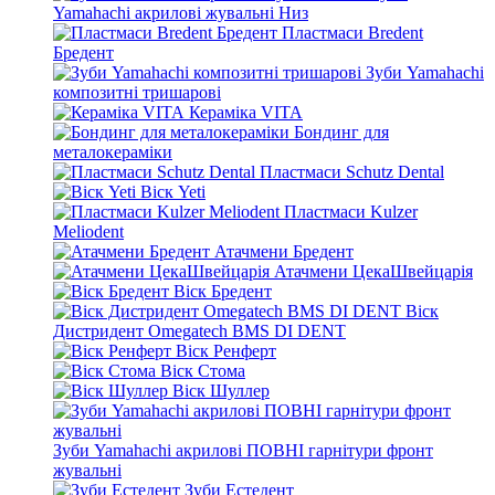
Yamahachi акрилові жувальні Низ
Пластмаси Bredent
Бредент
Зуби Yamahachi
композитні тришарові
Кераміка VITA
Бондинг для
металокераміки
Пластмаси Schutz Dental
Віск Yeti
Пластмаси Kulzer
Meliodent
Атачмени Бредент
Атачмени ЦекаШвейцарія
Віск Бредент
Віск
Дистридент Omegatech BMS DI DENT
Віск Ренферт
Віск Стома
Віск Шуллер
Зуби Yamahachi акрилові ПОВНІ гарнітури фронт
жувальні
Зуби Естедент