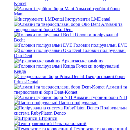
Komet
Алмазні турбінні бори
Mani
Інструменти LMDental
Алмазні та
твердосплавні бори Oko Dent
Головки полірувальні
Becht
Головки полірувальні EVE
Головки полірувальні
Oko Dent
Арканзаське каміння
Головки полірувальні
Кенда
Твердосплавні бори
Prima-Dental
Алмазні та
твердосплавні бори Dent-Komet
Алмазні турбінні бори NTI
Пасти полірувальні
Полірувальна
система RubyPlaton Denco
Штрипси
Гель травильний
Гемостазис та кровоспинні