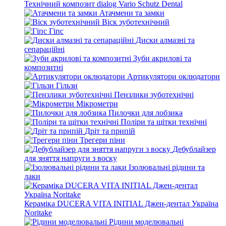
Технічний композит dialog Vario Schutz Dental
Атачмени та замки
Віск зуботехнічний
Гіпс
Диски алмазні та
сепараційні
Зуби акрилові та
композитні
Артикулятори оклюдатори
Гільзи
Пензлики зуботехнічні
Мікрометри
Пилочки для лобзика
Поліри та щітки технічні
Дріт та припій
Трегери піни
Дебублайзер
для зняття напруги з воску
Ізолювальні рідини та
лаки
Кераміка DUCERA VITA INITIAL Джен-дентал Україна
Noritake
Рідини моделювальні