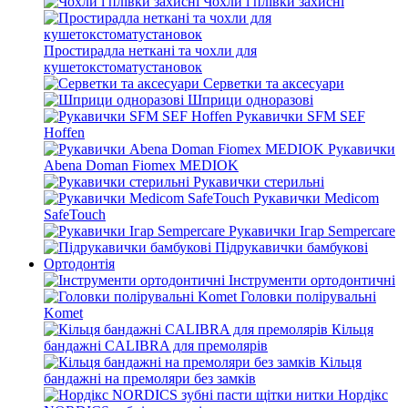
Чохли і плівки захисні
Простирадла неткані та чохли для
кушетокстоматустановок
Серветки та аксесуари
Шприци одноразові
Рукавички SFM SEF
Hoffen
Рукавички
Abena Doman Fiomex MEDIOK
Рукавички стерильні
Рукавички Medicom
SafeTouch
Рукавички Ігар Sempercare
Підрукавички бамбукові
Ортодонтія
Інструменти ортодонтичні
Головки полірувальні
Komet
Кільця
бандажні CALIBRA для премолярів
Кільця
бандажні на премоляри без замків
Нордікс