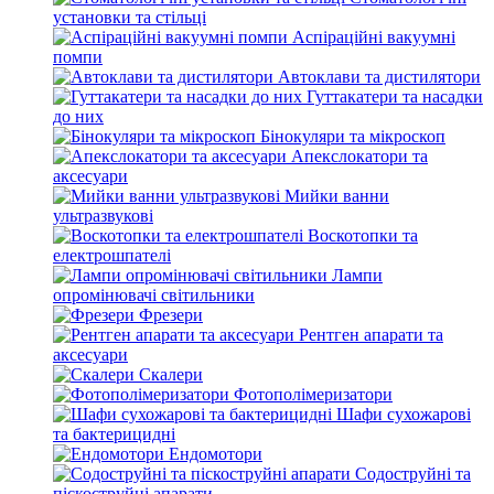
установки та стільці
Аспіраційні вакуумні
помпи
Автоклави та дистилятори
Гуттакатери та насадки
до них
Бінокуляри та мікроскоп
Апекслокатори та
аксесуари
Мийки ванни
ультразвукові
Воскотопки та
електрошпателі
Лампи
опромінювачі світильники
Фрезери
Рентген апарати та
аксесуари
Скалери
Фотополімеризатори
Шафи сухожарові
та бактерицидні
Ендомотори
Содоструйні та
піскоструйні апарати