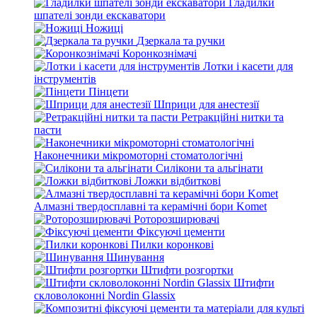
Гладилки
шпателі зонди екскаватори
Ножиці
Дзеркала та ручки
Коронкознімачі
Лотки і касети для
інструментів
Пінцети
Шприци для анестезії
Ретракційні нитки та
пасти
Наконечники мікромоторні стоматологічні
Силікони та альгінати
Ложки відбиткові
Алмазні твердосплавні та керамічні бори Komet
Роторозширювачі
Фіксуючі цементи
Пилки коронкові
Шинування
Штифти розгортки
Штифти
скловолоконні Nordin Glassix