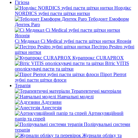
Гігієна
Нордікс
NORDICS зубні пасти щітки нитки
Тебодонт Емоформ
Дентек Paro
Сі Медикал Ci Medical зубні пасти щітки нитки Японія
Песітро Pesitro зубні
щітки нитки
Курапрокс CURAPROX
Вітіс VITIS
ополіскувачі пасти та щітки
Пірот Pierrot
зубні пасти щітки флоси
Терапія
Терапевтичні матеріали
Навчальні моделі
Адгезиви
Анестезія
Артикуляційний
папір та спрей
Полірувальні системи
терапія
Журнали обліку та