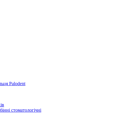
льця Palodent
ів
інні стоматологічні