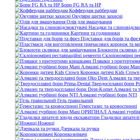
Бори FG RA та HP
Коффердам раббердам
Окуляри щитки захисні
Олія для змащування
Насадки та слиновідсмо
Картини та годинники
Підставки для борів та фрез
Блокноти склянки 
Склоіономірні ре
Пляшки з притертим
Алмазні турбінні бори Man
Коронки дитячі Kids Crown
Алмазні та тв
Твердосплавні бори Pr
Алмазні та 
Алмазні турбінні бори NTI
Гель травильний
Гемостазис та кровоспинні
Алмазні турбі
Гладилки шпателі
Ножиці
Дзеркала та ручки
Коронкознімачі
Лотки і касети для інс