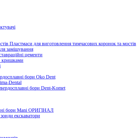
ктувачі
Пластмаси для виготовлення тимчасових коронок та мостів
для замішування
ставраційні цементи
и кришками
i
ердосплавні бори Oko Dent
ima-Dental
твердосплавні бори Dent-Komet
нні бори Mani ОРИГІНАЛ
 зонди екскаватори
трументів