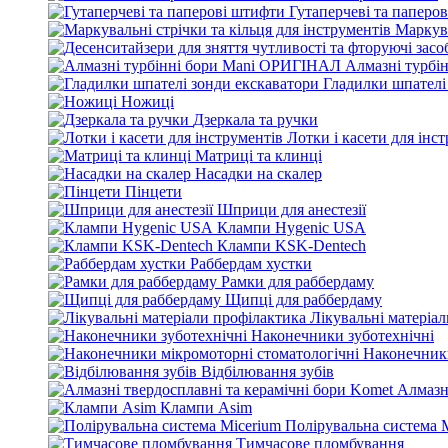
Гутаперчеві та паперо
Маркува
Алмазні турбі
Гладилки шпателі
Ножиці
Дзеркала та ручки
Лотки і касети для інс
Матриці та клинці
Насадки на скалер
Пінцети
Шприци для анестезії
Клампи Hygenic USA
Клампи KSK-Dentech
Раббердам хустки
Рамки для раббердаму
Щипці для раббердаму
Лікувальні матеріа
Наконечники зуботехнічні
Наконечники
Відбілювання зубів
Алмазн
Клампи Asim
Полірувальна система 
Тимчасове пломбування