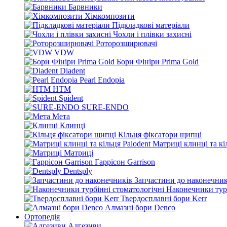
Барвники
Хімкомпозити
Підкладкові матеріали
Чохли і плівки захисні
Роторозширювачі
VDW
Бори Фініри Prima Gold
Diadent
Pearl Endopia
HTM
Spident
SURE-ENDO
Мета
Клинці
Кільця фіксатори щипці
Матриці клинці та кі
Матриці
Гаррісон Garrison
Dentsply
Запчастини до наконечник
Наконечники турб
Твердосплавні бори Kerr
Алмазні бори Denco
Ортопедія
Адгезиви