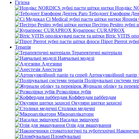
Гігієна
Нордікс N
Тебодонт Емоформ Ден
Песітро Pesitro зубні
Курапрокс CURAPROX
Вітіс VITIS опо
Пірот Pierrot зуб
Терапія
Терапевтичні матеріали
Навчальні моделі
Адгезиви
Анестезія
Артикуляційний папір 
Полірувальні системи тер
Журнали обліку та переві
Розколірки зубів
Коффердам раббердам
Окуляри щитки захисні
Столики медичні
Мікроаплікатори
Насадки змішуючі
Олія для змащування
Наконечни
Пломбувальні