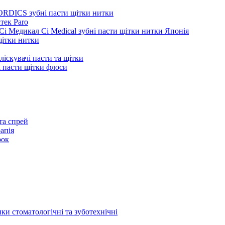
ORDICS зубні пасти щітки нитки
тек Paro
Сі Медикал Ci Medical зубні пасти щітки нитки Японія
 щітки нитки
ліскувачі пасти та щітки
ні пасти щітки флоси
та спрей
апія
рок
ки стоматологічні та зуботехнічні