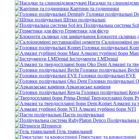
Насадки та слиновідсмо
Картини та годинники
Головки полірувальні De
Щітки полірувальні
Полірувальна система Sof
Герметики для фісур
Блокноти склянки 
Склоіономірні ре
Головки полірувальні Kom
Алмазні турбінні бори Man
Інструменти LMDental
Алмазні та тв
Головки полірувальні Becht
Головки полірувальні EVE
Головки полірувальні O
Арканзаське каміння
Головки полірувальні Кен
Твердосплавні бори Pr
Алмазні та 
Алмазні турбінні бори NTI
Пасти полірувальні
Полірувальна 
Штрипси
Гель травильний
Гемостазис та кровоспинні