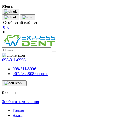
Мова
uk
uk
ru
Особистий кабінет
0
0
0
098-311-6996
098-311-6996
067-582-8082 сервіс
0
0.00грн.
Зробити замовлення
Головна
Акції