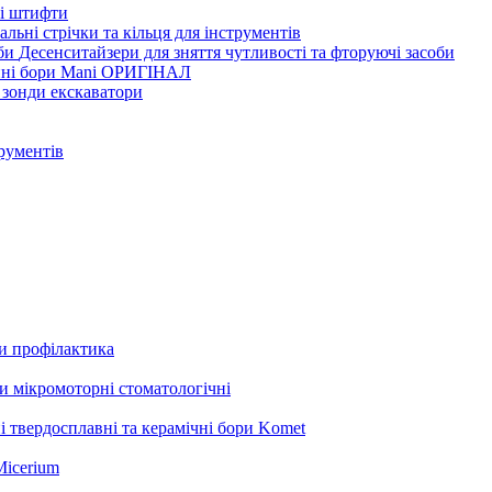
ві штифти
льні стрічки та кільця для інструментів
Десенситайзери для зняття чутливості та фторуючі засоби
нні бори Mani ОРИГІНАЛ
 зонди екскаватори
трументів
ли профілактика
 мікромоторні стоматологічні
і твердосплавні та керамічні бори Komet
Micerium