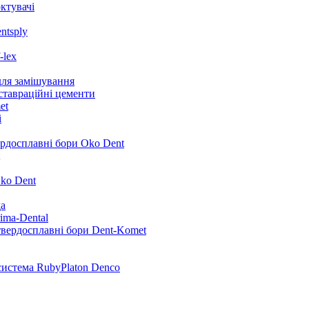
ктувачі
ntsply
-lex
для замішування
ставраційні цементи
et
i
ердосплавні бори Oko Dent
ko Dent
да
ima-Dental
твердосплавні бори Dent-Komet
система RubyPlaton Denco