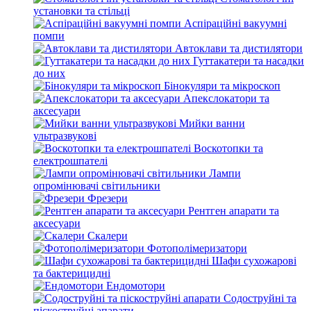
установки та стільці
Аспіраційні вакуумні
помпи
Автоклави та дистилятори
Гуттакатери та насадки
до них
Бінокуляри та мікроскоп
Апекслокатори та
аксесуари
Мийки ванни
ультразвукові
Воскотопки та
електрошпателі
Лампи
опромінювачі світильники
Фрезери
Рентген апарати та
аксесуари
Скалери
Фотополімеризатори
Шафи сухожарові
та бактерицидні
Ендомотори
Содоструйні та
піскоструйні апарати