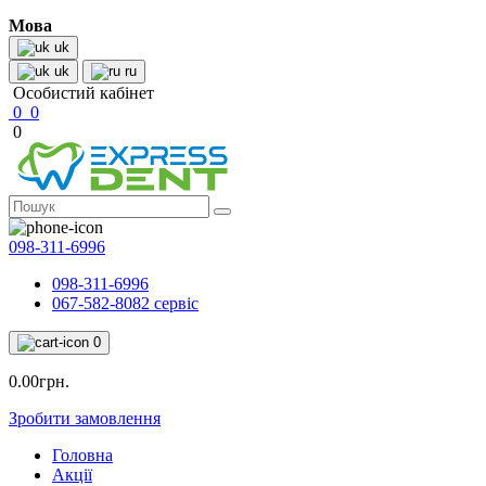
Мова
uk
uk
ru
Особистий кабінет
0
0
0
098-311-6996
098-311-6996
067-582-8082 сервіс
0
0.00грн.
Зробити замовлення
Головна
Акції