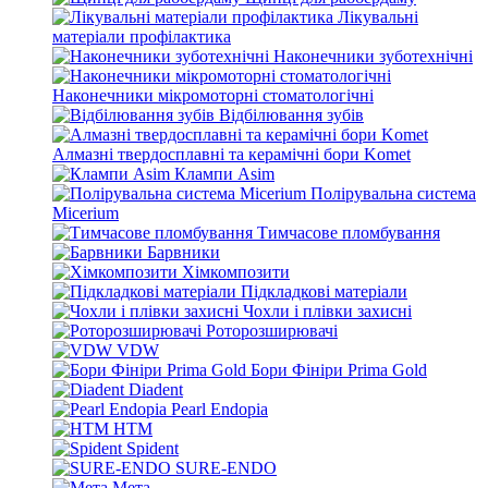
Лікувальні
матеріали профілактика
Наконечники зуботехнічні
Наконечники мікромоторні стоматологічні
Відбілювання зубів
Алмазні твердосплавні та керамічні бори Komet
Клампи Asim
Полірувальна система
Micerium
Тимчасове пломбування
Барвники
Хімкомпозити
Підкладкові матеріали
Чохли і плівки захисні
Роторозширювачі
VDW
Бори Фініри Prima Gold
Diadent
Pearl Endopia
HTM
Spident
SURE-ENDO
Мета