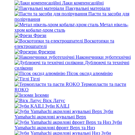
Лаки компенсаційні
Пакувальні матеріали
Пасти та засоби для
полірування
Метал нікель-
хром кобальт-хром сталь
Фрези
Воскотопки та
електрошпателі
Фрезери
Наконечники зуботехнічні
Дублюючі та технічні
силікони
Пісок оксид алюмінію
Тіглі
Термопласти та пасти
ROKO
Інзоми
Віск Латус
Зуби KAILI
Зуби
Yamahachi акрилові жувальні Верх
Зуби
Yamahachi акрилові фронт Верх та Низ
Зуби