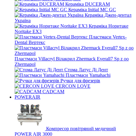
Кераміка DUCERAM
Кераміка Initial MC GC
Кераміка Джен-дентал
Україна
Кераміка Норитаке
Noritake EX3
Пластмаси Vertex-
Dental Вертекс
Пластмаси Villacryl Вілакрил Zhermack Everall7 Sp z oo
Zhermapol
Стома Латус Ді Дент
Пластмаси Yamahachi
Ручки для фрезерів
CERCON LOVE
CADCAM
POWERAIR
Компресор повітряний медичний
POWER AIR 3000