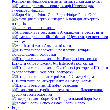
Композитні фіксуючі цементи та матеріали для культі
Цементи для
тимчасової фіксації
Бори Фініри Prima Gold
Ключі для анкерних
штифтів
С-силікони
А-силікони та реєстранти
Цементи для постійної
фіксації
Альгінатні маси
Штифти
скловолоконні і розгортки
Штифти скловолоконні Jen-Esterpost і розгортки
Штифти
скловолоконні Overfibers і розгортки
Штифти титанові анкерні Китай Сімеда Форма
Штифти беззольні
Наконечники
турбінні стоматологічні
Твердосплавні бори Kerr
Алмазні бори Denco
Ендо