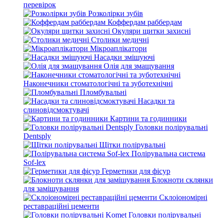
перевірок
Розколірки зубів
Коффердам раббердам
Окуляри щитки захисні
Столики медичні
Мікроаплікатори
Насадки змішуючі
Олія для змащування
Наконечники стоматологічні та зуботехнічні
Пломбувальні
Насадки та
слиновідсмоктувачі
Картини та годинники
Головки полірувальні
Dentsply
Щітки полірувальні
Полірувальна система
Sof-lex
Герметики для фісур
Блокноти склянки
для замішування
Склоіономірні
реставраційні цементи
Головки полірувальні