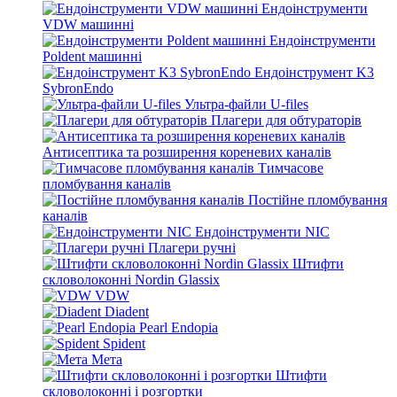
Ендоінструменти
VDW машинні
Ендоінструменти
Poldent машинні
Ендоінструмент K3
SybronEndo
Ультра-файли U-files
Плагери для обтураторів
Антисептика та розширення кореневих каналів
Тимчасове
пломбування каналів
Постійне пломбування
каналів
Ендоінструменти NIC
Плагери ручні
Штифти
скловолоконні Nordin Glassix
VDW
Diadent
Pearl Endopia
Spident
Мета
Штифти
скловолоконні і розгортки