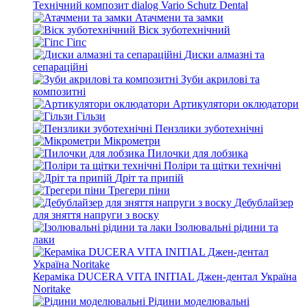
Технічний композит dialog Vario Schutz Dental
Атачмени та замки
Віск зуботехнічний
Гіпс
Диски алмазні та
сепараційні
Зуби акрилові та
композитні
Артикулятори оклюдатори
Гільзи
Пензлики зуботехнічні
Мікрометри
Пилочки для лобзика
Поліри та щітки технічні
Дріт та припій
Трегери піни
Дебублайзер
для зняття напруги з воску
Ізолювальні рідини та
лаки
Кераміка DUCERA VITA INITIAL Джен-дентал Україна
Noritake
Рідини моделювальні