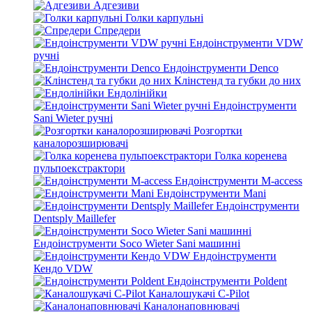
Адгезиви
Голки карпульні
Спредери
Ендоінструменти VDW
ручні
Ендоінструменти Denco
Клінстенд та губки до них
Ендолінійки
Ендоінструменти
Sani Wieter ручні
Розгортки
каналорозширювачі
Голка коренева
пульпоекстрактори
Ендоінструменти M-access
Ендоінструменти Mani
Ендоінструменти
Dentsply Maillefer
Ендоінструменти Soco Wieter Sani машинні
Ендоінструменти
Кендо VDW
Ендоінструменти Poldent
Каналошукачі C-Pilot
Каналонаповнювачі