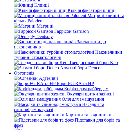
Клинці
Кільця фіксатори щипці
Матриці клинці та
кільця Palodent
Матриці
Гаррісон Garrison
Dentsply
Запчастини до
наконечників
Наконечники
турбінні стоматологічні
Твердосплавні бори Kerr
Алмазні бори Denco
Ортопедія
Адгезиви
Бори FG RA та HP
Коффердам раббердам
Окуляри щитки захисні
Олія для змащування
Насадки та
слиновідсмоктувачі
Картини та годинники
Підставки для борів та
фрез