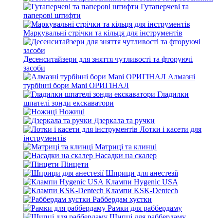
Гутаперчеві та
паперові штифти
Маркувальні стрічки та кільця для інструментів
Десенситайзери для зняття чутливості та фторуючі
засоби
Алмазні
турбінні бори Mani ОРИГІНАЛ
Гладилки
шпателі зонди екскаватори
Ножиці
Дзеркала та ручки
Лотки і касети для
інструментів
Матриці та клинці
Насадки на скалер
Пінцети
Шприци для анестезії
Клампи Hygenic USA
Клампи KSK-Dentech
Раббердам хустки
Рамки для раббердаму
Щипці для раббердаму