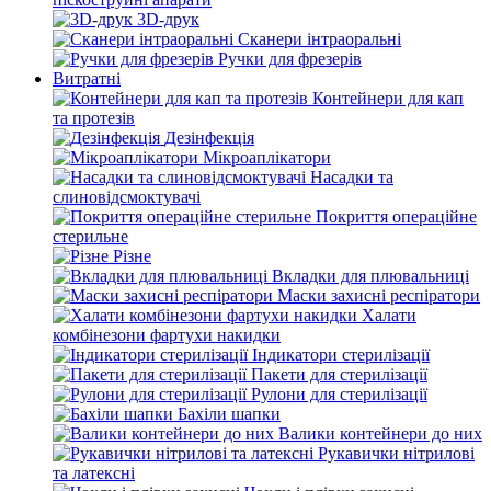
3D-друк
Сканери інтраоральні
Ручки для фрезерів
Витратні
Контейнери для кап
та протезів
Дезінфекція
Мікроаплікатори
Насадки та
слиновідсмоктувачі
Покриття операційне
стерильне
Різне
Вкладки для плювальниці
Маски захисні респіратори
Халати
комбінезони фартухи накидки
Індикатори стерилізації
Пакети для стерилізації
Рулони для стерилізації
Бахіли шапки
Валики контейнери до них
Рукавички нітрилові
та латексні