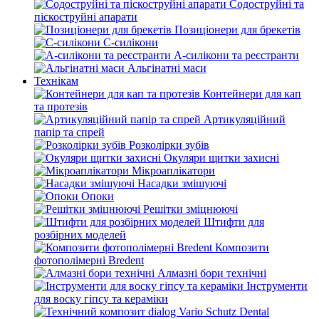
Содоструйні та
піскоструйні апарати
Позиціонери для брекетів
С-силікони
А-силікони та реєстранти
Альгінатні маси
Технікам
Контейнери для кап
та протезів
Артикуляційний
папір та спрей
Розколірки зубів
Окуляри щитки захисні
Мікроаплікатори
Насадки змішуючі
Опоки
Решітки зміцнюючі
Штифти для
розбірних моделей
Композити
фотополімерні Bredent
Алмазні бори технічні
Інструменти
для воску гіпсу та кераміки