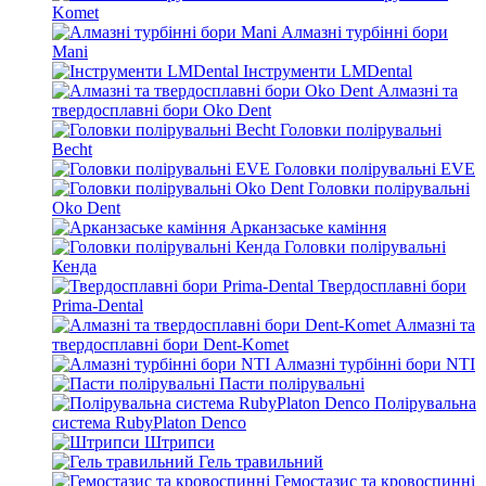
Komet
Алмазні турбінні бори
Mani
Інструменти LMDental
Алмазні та
твердосплавні бори Oko Dent
Головки полірувальні
Becht
Головки полірувальні EVE
Головки полірувальні
Oko Dent
Арканзаське каміння
Головки полірувальні
Кенда
Твердосплавні бори
Prima-Dental
Алмазні та
твердосплавні бори Dent-Komet
Алмазні турбінні бори NTI
Пасти полірувальні
Полірувальна
система RubyPlaton Denco
Штрипси
Гель травильний
Гемостазис та кровоспинні