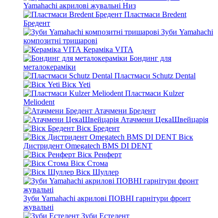
Yamahachi акрилові жувальні Низ
Пластмаси Bredent
Бредент
Зуби Yamahachi
композитні тришарові
Кераміка VITA
Бондинг для
металокераміки
Пластмаси Schutz Dental
Віск Yeti
Пластмаси Kulzer
Meliodent
Атачмени Бредент
Атачмени ЦекаШвейцарія
Віск Бредент
Віск
Дистридент Omegatech BMS DI DENT
Віск Ренферт
Віск Стома
Віск Шуллер
Зуби Yamahachi акрилові ПОВНІ гарнітури фронт
жувальні
Зуби Естедент