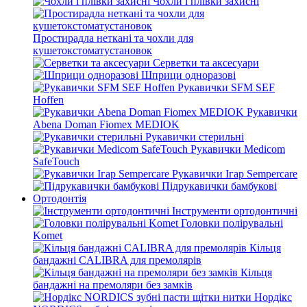
Чохли і плівки захисні
Простирадла неткані та чохли для
кушетокстоматустановок
Серветки та аксесуари
Шприци одноразові
Рукавички SFM SEF
Hoffen
Рукавички
Abena Doman Fiomex MEDIOK
Рукавички стерильні
Рукавички Medicom
SafeTouch
Рукавички Ігар Sempercare
Підрукавички бамбукові
Ортодонтія
Інструменти ортодонтичні
Головки полірувальні
Komet
Кільця
бандажні CALIBRA для премолярів
Кільця
бандажні на премоляри без замків
Нордікс