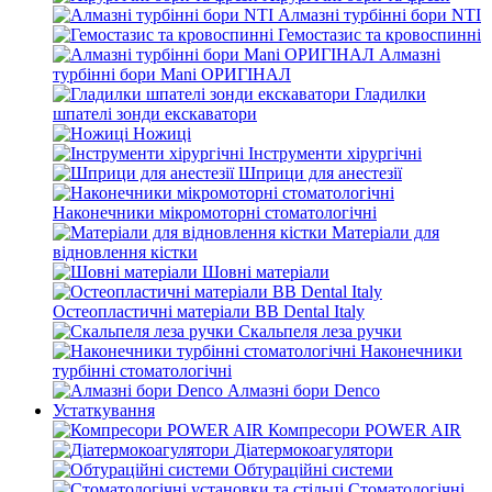
Алмазні турбінні бори NTI
Гемостазис та кровоспинні
Алмазні
турбінні бори Mani ОРИГІНАЛ
Гладилки
шпателі зонди екскаватори
Ножиці
Інструменти хірургічні
Шприци для анестезії
Наконечники мікромоторні стоматологічні
Матеріали для
відновлення кістки
Шовні матеріали
Остеопластичні матеріали BB Dental Italy
Скальпеля леза ручки
Наконечники
турбінні стоматологічні
Алмазні бори Denco
Устаткування
Компресори POWER AIR
Діатермокоагулятори
Обтураційні системи
Стоматологічні