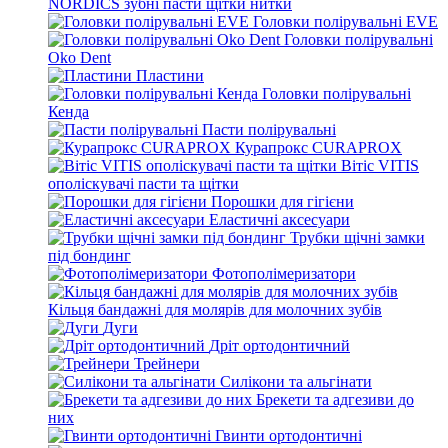
NORDICS зубні пасти щітки нитки
Головки полірувальні EVE
Головки полірувальні
Oko Dent
Пластини
Головки полірувальні
Кенда
Пасти полірувальні
Курапрокс CURAPROX
Вітіс VITIS
ополіскувачі пасти та щітки
Порошки для гігієни
Еластичні аксесуари
Трубки щічні замки
під бондинг
Фотополімеризатори
Кільця бандажні для молярів для молочних зубів
Дуги
Дріт ортодонтичний
Трейнери
Силікони та альгінати
Брекети та адгезиви до
них
Гвинти ортодонтичні