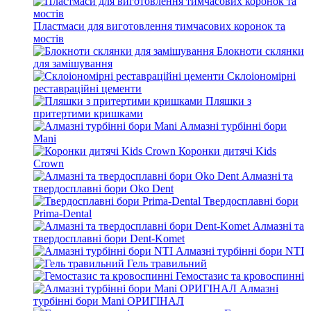
Пластмаси для виготовлення тимчасових коронок та
мостів
Блокноти склянки
для замішування
Склоіономірні
реставраційні цементи
Пляшки з
притертими кришками
Алмазні турбінні бори
Mani
Коронки дитячі Kids
Crown
Алмазні та
твердосплавні бори Oko Dent
Твердосплавні бори
Prima-Dental
Алмазні та
твердосплавні бори Dent-Komet
Алмазні турбінні бори NTI
Гель травильний
Гемостазис та кровоспинні
Алмазні
турбінні бори Mani ОРИГІНАЛ