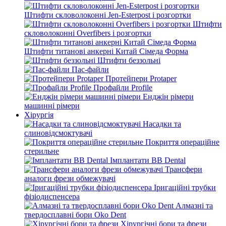
Штифти скловолоконні Jen-Esterpost і розгортки
Штифти
скловолоконні Overfibers і розгортки
Штифти титанові анкерні Китай Сімеда Форма
Штифти беззольні
Пас-файли
Протейпери Protaper
Профайли Profile
Енджін рімери
машинні рімери
Хірургія
Насадки та
слиновідсмоктувачі
Покриття операційне
стерильне
Імплантати BB Dental
Трансфери
аналоги фрези обмежувачі
Іригаційні трубки
фізіодиспенсера
Алмазні та
твердосплавні бори Oko Dent
Хірургічні бори та фрези