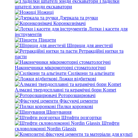
Гладилки
шпателі зонди екскаватори
Ножиці
Дзеркала та ручки
Коронкознімачі
Лотки і касети для
інструментів
Пінцети
Шприци для анестезії
Ретракційні нитки та
пасти
Наконечники мікромоторні стоматологічні
Силікони та альгінати
Ложки відбиткові
Алмазні твердосплавні та керамічні бори Komet
Роторозширювачі
Фіксуючі цементи
Пилки коронкові
Шинування
Штифти розгортки
Штифти
скловолоконні Nordin Glassix