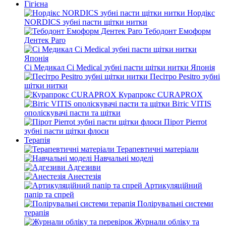
Гігієна
Нордікс
NORDICS зубні пасти щітки нитки
Тебодонт Емоформ
Дентек Paro
Сі Медикал Ci Medical зубні пасти щітки нитки Японія
Песітро Pesitro зубні
щітки нитки
Курапрокс CURAPROX
Вітіс VITIS
ополіскувачі пасти та щітки
Пірот Pierrot
зубні пасти щітки флоси
Терапія
Терапевтичні матеріали
Навчальні моделі
Адгезиви
Анестезія
Артикуляційний
папір та спрей
Полірувальні системи
терапія
Журнали обліку та