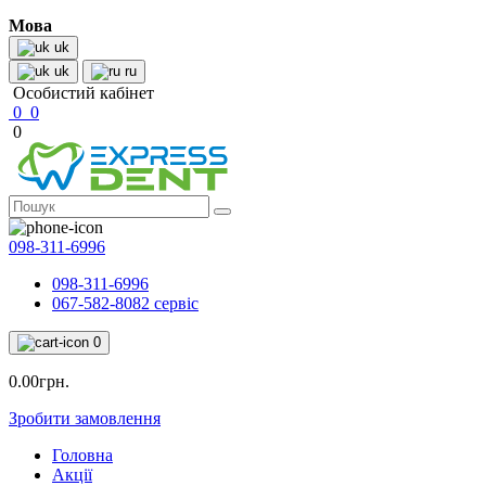
Мова
uk
uk
ru
Особистий кабінет
0
0
0
098-311-6996
098-311-6996
067-582-8082 сервіс
0
0.00грн.
Зробити замовлення
Головна
Акції