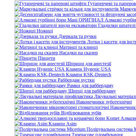
Гутаперчеві та паперо
Маркува
Алмазні турбі
Гладилки шпателі
Ножиці
Дзеркала та ручки
Лотки і касети для інс
Матриці та клинці
Насадки на скалер
Пінцети
Шприци для анестезії
Клампи Hygenic USA
Клампи KSK-Dentech
Раббердам хустки
Рамки для раббердаму
Щипці для раббердаму
Лікувальні матеріа
Наконечники зуботехнічні
Наконечники
Відбілювання зубів
Алмазн
Клампи Asim
Полірувальна система 
Тимчасове пломбування