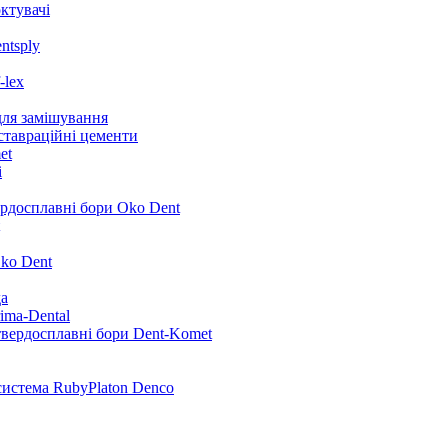
ктувачі
ntsply
-lex
для замішування
ставраційні цементи
et
i
ердосплавні бори Oko Dent
ko Dent
да
ima-Dental
твердосплавні бори Dent-Komet
система RubyPlaton Denco