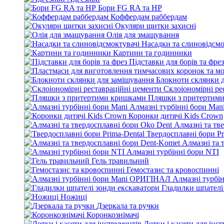
Бори FG RA та HP
Коффердам раббердам
Окуляри щитки захисні
Олія для змащування
Насадки та слиновідсмо
Картини та годинники
Підставки для борів та фрез
Блокноти склянки 
Склоіономірні ре
Пляшки з притертим
Алмазні турбінні бори Man
Коронки дитячі Kids Crown
Алмазні та тв
Твердосплавні бори Pr
Алмазні та 
Алмазні турбінні бори NTI
Гель травильний
Гемостазис та кровоспинні
Алмазні турбі
Гладилки шпателі
Ножиці
Дзеркала та ручки
Коронкознімачі
Лотки і касети для інс