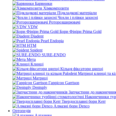
Барвники
Хімкомпозити
Підкладкові матеріали
Чохли і плівки захисні
Роторозширювачі
VDW
Бори Фініри Prima Gold
Diadent
Pearl Endopia
HTM
Spident
SURE-ENDO
Мета
Клинці
Кільця фіксатори щипці
Матриці клинці та кі
Матриці
Гаррісон Garrison
Dentsply
Запчастини до наконечник
Наконечники турб
Твердосплавні бори Kerr
Алмазні бори Denco
Ортопедія
Адгезиви