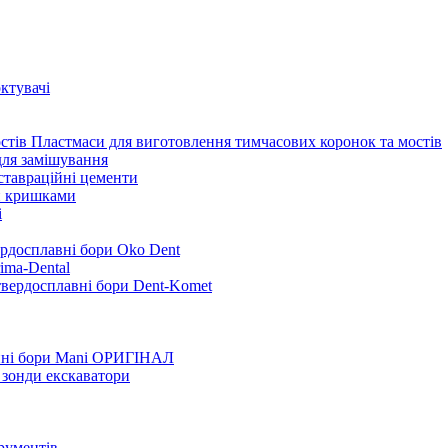
ктувачі
Пластмаси для виготовлення тимчасових коронок та мостів
для замішування
ставраційні цементи
и кришками
i
ердосплавні бори Oko Dent
ima-Dental
твердосплавні бори Dent-Komet
нні бори Mani ОРИГІНАЛ
 зонди екскаватори
трументів