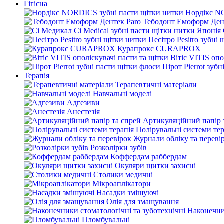
Гігієна
Нордікс N
Тебодонт Емоформ Ден
Песітро Pesitro зубні
Курапрокс CURAPROX
Вітіс VITIS опо
Пірот Pierrot зуб
Терапія
Терапевтичні матеріали
Навчальні моделі
Адгезиви
Анестезія
Артикуляційний папір 
Полірувальні системи тер
Журнали обліку та переві
Розколірки зубів
Коффердам раббердам
Окуляри щитки захисні
Столики медичні
Мікроаплікатори
Насадки змішуючі
Олія для змащування
Наконечни
Пломбувальні