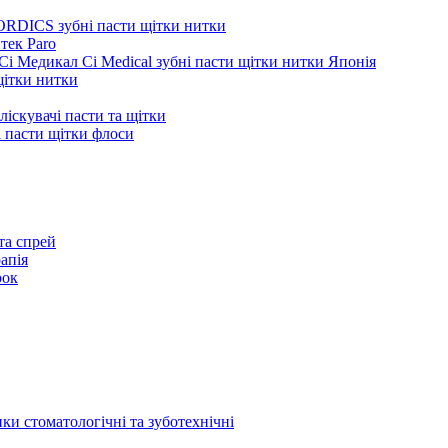
ORDICS зубні пасти щітки нитки
тек Paro
Сі Медикал Ci Medical зубні пасти щітки нитки Японія
 щітки нитки
ліскувачі пасти та щітки
ні пасти щітки флоси
та спрей
апія
рок
ки стоматологічні та зуботехнічні