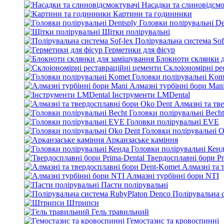
Насадки та слиновідсмо
Картини та годинники
Головки полірувальні De
Щітки полірувальні
Полірувальна система Sof
Герметики для фісур
Блокноти склянки 
Склоіономірні ре
Головки полірувальні Kom
Алмазні турбінні бори Man
Інструменти LMDental
Алмазні та тв
Головки полірувальні Becht
Головки полірувальні EVE
Головки полірувальні O
Арканзаське каміння
Головки полірувальні Кен
Твердосплавні бори Pr
Алмазні та 
Алмазні турбінні бори NTI
Пасти полірувальні
Полірувальна 
Штрипси
Гель травильний
Гемостазис та кровоспинні