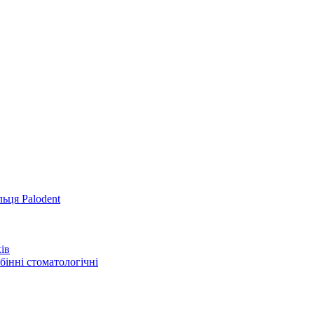
льця Palodent
ів
інні стоматологічні