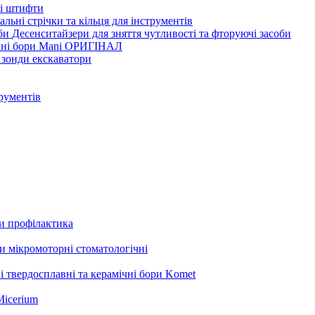
ві штифти
льні стрічки та кільця для інструментів
Десенситайзери для зняття чутливості та фторуючі засоби
нні бори Mani ОРИГІНАЛ
 зонди екскаватори
трументів
ли профілактика
 мікромоторні стоматологічні
і твердосплавні та керамічні бори Komet
Micerium