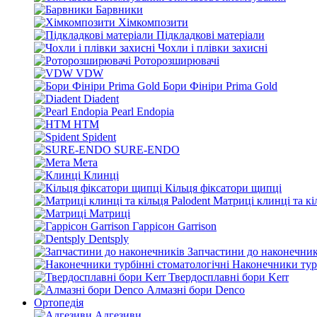
Барвники
Хімкомпозити
Підкладкові матеріали
Чохли і плівки захисні
Роторозширювачі
VDW
Бори Фініри Prima Gold
Diadent
Pearl Endopia
HTM
Spident
SURE-ENDO
Мета
Клинці
Кільця фіксатори щипці
Матриці клинці та кі
Матриці
Гаррісон Garrison
Dentsply
Запчастини до наконечник
Наконечники турб
Твердосплавні бори Kerr
Алмазні бори Denco
Ортопедія
Адгезиви