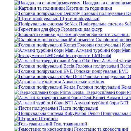
Насадки та слиновідсмо
Картини та годинники
Головки полірувальні De
Щітки полірувальні
Полірувальна система Sof
Герметики для фісур
Блокноти склянки 
Склоіономірні ре
Головки полірувальні Kom
Алмазні турбінні бори Man
Інструменти LMDental
Алмазні та тв
Головки полірувальні Becht
Головки полірувальні EVE
Головки полірувальні O
Арканзаське каміння
Головки полірувальні Кен
Твердосплавні бори Pr
Алмазні та 
Алмазні турбінні бори NTI
Пасти полірувальні
Полірувальна 
Штрипси
Гель травильний
Гемостазис та кровоспинні