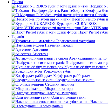
Гігієна
Нордікс N
Тебодонт Емоформ Ден
Песітро Pesitro зубні
Курапрокс CURAPROX
Вітіс VITIS опо
Пірот Pierrot зуб
Терапія
Терапевтичні матеріали
Навчальні моделі
Адгезиви
Анестезія
Артикуляційний папір 
Полірувальні системи тер
Журнали обліку та переві
Розколірки зубів
Коффердам раббердам
Окуляри щитки захисні
Столики медичні
Мікроаплікатори
Насадки змішуючі
Олія для змащування
Наконечни
Пломбувальні