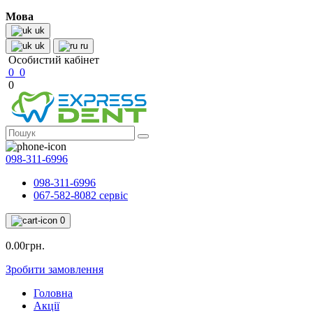
Мова
uk
uk
ru
Особистий кабінет
0
0
0
098-311-6996
098-311-6996
067-582-8082 сервіс
0
0.00грн.
Зробити замовлення
Головна
Акції