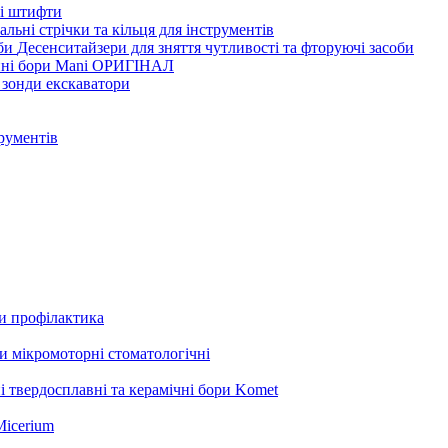
ві штифти
льні стрічки та кільця для інструментів
Десенситайзери для зняття чутливості та фторуючі засоби
нні бори Mani ОРИГІНАЛ
 зонди екскаватори
трументів
ли профілактика
 мікромоторні стоматологічні
і твердосплавні та керамічні бори Komet
Micerium