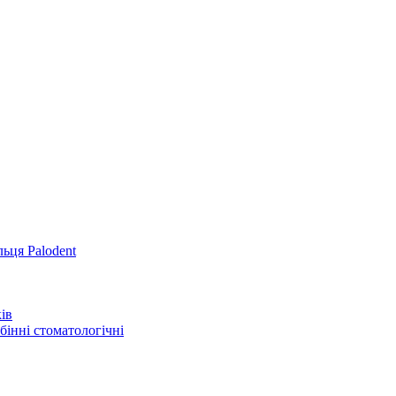
льця Palodent
ів
інні стоматологічні