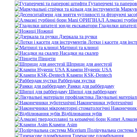
Гутаперчеві та паперо
Маркува
Алмазні турбі
Гладилки шпателі
Ножиці
Дзеркала та ручки
Лотки і касети для інс
Матриці та клинці
Насадки на скалер
Пінцети
Шприци для анестезії
Клампи Hygenic USA
Клампи KSK-Dentech
Раббердам хустки
Рамки для раббердаму
Щипці для раббердаму
Лікувальні матеріа
Наконечники зуботехнічні
Наконечники
Відбілювання зубів
Алмазн
Клампи Asim
Полірувальна система 
Тимчасове пломбування