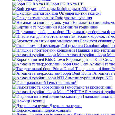
Бори FG RA та HP
Коффердам раббердам
Окуляри щитки захисні
Олія для змащування
Насадки та слиновідсмо
Картини та годинники
Підставки для борів та фрез
Блокноти склянки 
Склоіономірні ре
Пляшки з притертим
Алмазні турбінні бори Man
Коронки дитячі Kids Crown
Алмазні та тв
Твердосплавні бори Pr
Алмазні та 
Алмазні турбінні бори NTI
Гель травильний
Гемостазис та кровоспинні
Алмазні турбі
Гладилки шпателі
Ножиці
Дзеркала та ручки
Коронкознімачі
Лотки і касети для інс