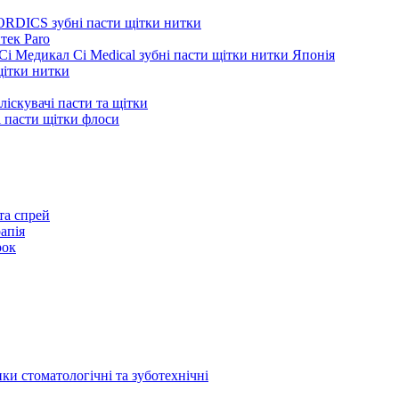
ORDICS зубні пасти щітки нитки
тек Paro
Сі Медикал Ci Medical зубні пасти щітки нитки Японія
 щітки нитки
ліскувачі пасти та щітки
ні пасти щітки флоси
та спрей
апія
рок
ки стоматологічні та зуботехнічні