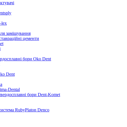
ктувачі
ntsply
-lex
для замішування
ставраційні цементи
et
i
ердосплавні бори Oko Dent
ko Dent
да
ima-Dental
твердосплавні бори Dent-Komet
система RubyPlaton Denco