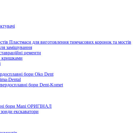
ктувачі
Пластмаси для виготовлення тимчасових коронок та мостів
для замішування
ставраційні цементи
и кришками
i
ердосплавні бори Oko Dent
ima-Dental
твердосплавні бори Dent-Komet
нні бори Mani ОРИГІНАЛ
 зонди екскаватори
трументів