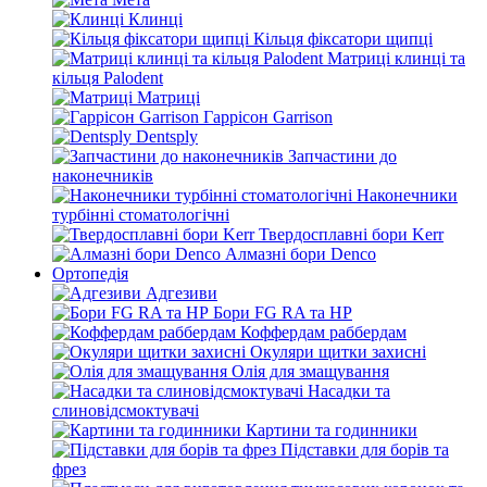
Клинці
Кільця фіксатори щипці
Матриці клинці та
кільця Palodent
Матриці
Гаррісон Garrison
Dentsply
Запчастини до
наконечників
Наконечники
турбінні стоматологічні
Твердосплавні бори Kerr
Алмазні бори Denco
Ортопедія
Адгезиви
Бори FG RA та HP
Коффердам раббердам
Окуляри щитки захисні
Олія для змащування
Насадки та
слиновідсмоктувачі
Картини та годинники
Підставки для борів та
фрез