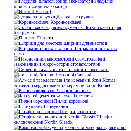
Гладилки
шпателі зонди екскаватори
Ножиці
Дзеркала та ручки
Коронкознімачі
Лотки і касети для
інструментів
Пінцети
Шприци для анестезії
Ретракційні нитки та
пасти
Наконечники мікромоторні стоматологічні
Силікони та альгінати
Ложки відбиткові
Алмазні твердосплавні та керамічні бори Komet
Роторозширювачі
Фіксуючі цементи
Пилки коронкові
Шинування
Штифти розгортки
Штифти
скловолоконні Nordin Glassix