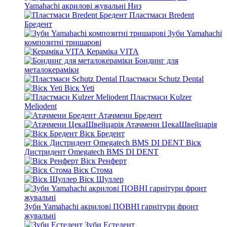
Yamahachi акрилові жувальні Низ
Пластмаси Bredent
Бредент
Зуби Yamahachi
композитні тришарові
Кераміка VITA
Бондинг для
металокераміки
Пластмаси Schutz Dental
Віск Yeti
Пластмаси Kulzer
Meliodent
Атачмени Бредент
Атачмени ЦекаШвейцарія
Віск Бредент
Віск
Дистридент Omegatech BMS DI DENT
Віск Ренферт
Віск Стома
Віск Шуллер
Зуби Yamahachi акрилові ПОВНІ гарнітури фронт
жувальні
Зуби Естедент