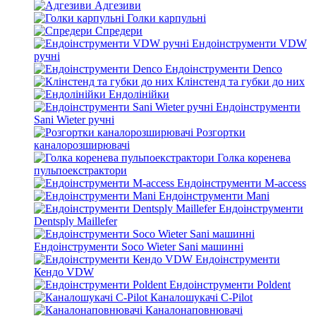
Адгезиви
Голки карпульні
Спредери
Ендоінструменти VDW
ручні
Ендоінструменти Denco
Клінстенд та губки до них
Ендолінійки
Ендоінструменти
Sani Wieter ручні
Розгортки
каналорозширювачі
Голка коренева
пульпоекстрактори
Ендоінструменти M-access
Ендоінструменти Mani
Ендоінструменти
Dentsply Maillefer
Ендоінструменти Soco Wieter Sani машинні
Ендоінструменти
Кендо VDW
Ендоінструменти Poldent
Каналошукачі C-Pilot
Каналонаповнювачі