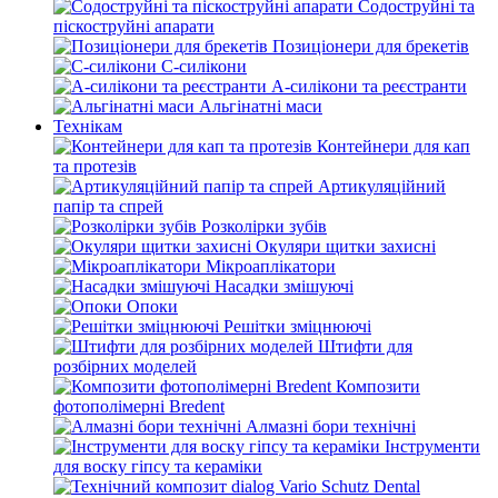
Содоструйні та
піскоструйні апарати
Позиціонери для брекетів
С-силікони
А-силікони та реєстранти
Альгінатні маси
Технікам
Контейнери для кап
та протезів
Артикуляційний
папір та спрей
Розколірки зубів
Окуляри щитки захисні
Мікроаплікатори
Насадки змішуючі
Опоки
Решітки зміцнюючі
Штифти для
розбірних моделей
Композити
фотополімерні Bredent
Алмазні бори технічні
Інструменти
для воску гіпсу та кераміки