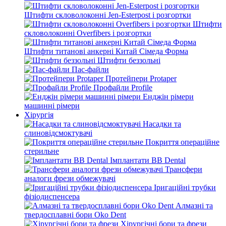
Штифти скловолоконні Jen-Esterpost і розгортки
Штифти
скловолоконні Overfibers і розгортки
Штифти титанові анкерні Китай Сімеда Форма
Штифти беззольні
Пас-файли
Протейпери Protaper
Профайли Profile
Енджін рімери
машинні рімери
Хірургія
Насадки та
слиновідсмоктувачі
Покриття операційне
стерильне
Імплантати BB Dental
Трансфери
аналоги фрези обмежувачі
Іригаційні трубки
фізіодиспенсера
Алмазні та
твердосплавні бори Oko Dent
Хірургічні бори та фрези