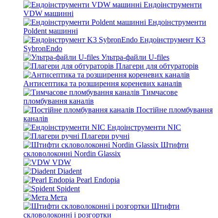
Ендоінструменти
VDW машинні
Ендоінструменти
Poldent машинні
Ендоінструмент K3
SybronEndo
Ультра-файли U-files
Плагери для обтураторів
Антисептика та розширення кореневих каналів
Тимчасове
пломбування каналів
Постійне пломбування
каналів
Ендоінструменти NIC
Плагери ручні
Штифти
скловолоконні Nordin Glassix
VDW
Diadent
Pearl Endopia
Spident
Мета
Штифти
скловолоконні і розгортки