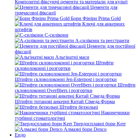
Композитні фіксуючі цементи та матеріали для культі
Цементи для
тимчасової фіксації
Бори Фініри Prima Gold
Ключі для анкерних
штифтів
С-силікони
А-силікони та реєстранти
Цементи для постійної
фіксації
Альгінатні маси
Штифти
скловолоконні і розгортки
Штифти скловолоконні Jen-Esterpost і розгортки
Штифти
скловолоконні Overfibers і розгортки
Штифти титанові анкерні Китай Сімеда Форма
Штифти беззольні
Наконечники
турбінні стоматологічні
Твердосплавні бори Kerr
Алмазні бори Denco
Ендо