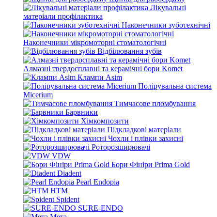
Лікувальні
матеріали профілактика
Наконечники зуботехнічні
Наконечники мікромоторні стоматологічні
Відбілювання зубів
Алмазні твердосплавні та керамічні бори Komet
Клампи Asim
Полірувальна система
Micerium
Тимчасове пломбування
Барвники
Хімкомпозити
Підкладкові матеріали
Чохли і плівки захисні
Роторозширювачі
VDW
Бори Фініри Prima Gold
Diadent
Pearl Endopia
HTM
Spident
SURE-ENDO
Мета