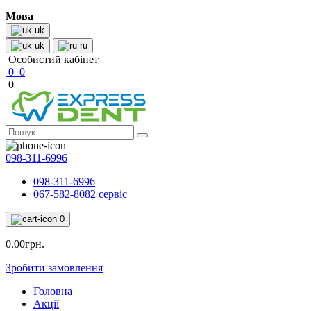
Мова
uk
uk
ru
Особистий кабінет
0
0
0
098-311-6996
098-311-6996
067-582-8082 сервіс
0
0.00грн.
Зробити замовлення
Головна
Акції