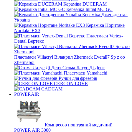
Кераміка DUCERAM
Кераміка Initial MC GC
Кераміка Джен-дентал
Україна
Кераміка Норитаке
Noritake EX3
Пластмаси Vertex-
Dental Вертекс
Пластмаси Villacryl Вілакрил Zhermack Everall7 Sp z oo
Zhermapol
Стома Латус Ді Дент
Пластмаси Yamahachi
Ручки для фрезерів
CERCON LOVE
CADCAM
POWERAIR
Компресор повітряний медичний
POWER AIR 3000