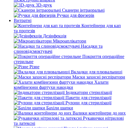
3D-друк
Сканери інтраоральні
Ручки для фрезерів
Витратні
Контейнери для кап
та протезів
Дезінфекція
Мікроаплікатори
Насадки та
слиновідсмоктувачі
Покриття операційне
стерильне
Різне
Вкладки для плювальниці
Маски захисні респіратори
Халати
комбінезони фартухи накидки
Індикатори стерилізації
Пакети для стерилізації
Рулони для стерилізації
Бахіли шапки
Валики контейнери до них
Рукавички нітрилові
та латексні