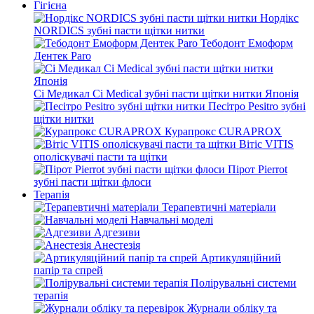
Гігієна
Нордікс
NORDICS зубні пасти щітки нитки
Тебодонт Емоформ
Дентек Paro
Сі Медикал Ci Medical зубні пасти щітки нитки Японія
Песітро Pesitro зубні
щітки нитки
Курапрокс CURAPROX
Вітіс VITIS
ополіскувачі пасти та щітки
Пірот Pierrot
зубні пасти щітки флоси
Терапія
Терапевтичні матеріали
Навчальні моделі
Адгезиви
Анестезія
Артикуляційний
папір та спрей
Полірувальні системи
терапія
Журнали обліку та