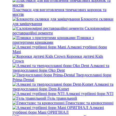
Пластмаси для виготовлення тимчасових коронок та
мостів
Блокноти склянки
для замішування
Склоіономірні
реставраційні цементи
Пляшки з
притертими кришками
Алмазні турбінні бори
Mani
Коронки дитячі Kids
Crown
Алмазні та
твердосплавні бори Oko Dent
Твердосплавні бори
Prima-Dental
Алмазні та
твердосплавні бори Dent-Komet
Алмазні турбінні бори NTI
Гель травильний
Гемостазис та кровоспинні
Алмазні
турбінні бори Mani ОРИГІНАЛ