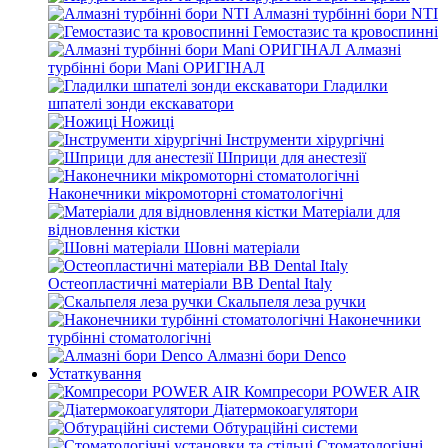
Алмазні турбінні бори NTI
Гемостазис та кровоспинні
Алмазні
турбінні бори Mani ОРИГІНАЛ
Гладилки
шпателі зонди екскаватори
Ножиці
Інструменти хірургічні
Шприци для анестезії
Наконечники мікромоторні стоматологічні
Матеріали для
відновлення кістки
Шовні матеріали
Остеопластичні матеріали BB Dental Italy
Скальпеля леза ручки
Наконечники
турбінні стоматологічні
Алмазні бори Denco
Устаткування
Компресори POWER AIR
Діатермокоагулятори
Обтураційні системи
Стоматологічні