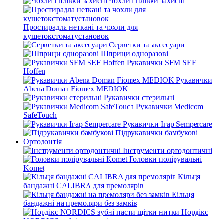
Чохли і плівки захисні
Простирадла неткані та чохли для
кушетокстоматустановок
Серветки та аксесуари
Шприци одноразові
Рукавички SFM SEF
Hoffen
Рукавички
Abena Doman Fiomex MEDIOK
Рукавички стерильні
Рукавички Medicom
SafeTouch
Рукавички Ігар Sempercare
Підрукавички бамбукові
Ортодонтія
Інструменти ортодонтичні
Головки полірувальні
Komet
Кільця
бандажні CALIBRA для премолярів
Кільця
бандажні на премоляри без замків
Нордікс