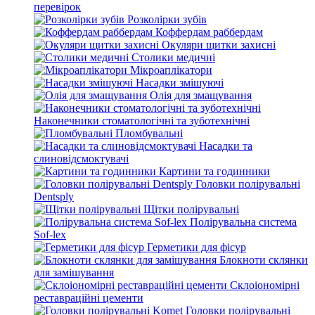
перевірок
Розколірки зубів
Коффердам раббердам
Окуляри щитки захисні
Столики медичні
Мікроаплікатори
Насадки змішуючі
Олія для змащування
Наконечники стоматологічні та зуботехнічні
Пломбувальні
Насадки та
слиновідсмоктувачі
Картини та годинники
Головки полірувальні
Dentsply
Щітки полірувальні
Полірувальна система
Sof-lex
Герметики для фісур
Блокноти склянки
для замішування
Склоіономірні
реставраційні цементи
Головки полірувальні