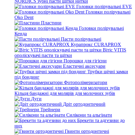
NORDICS зубні пасти щітки нитки
Головки полірувальні EVE
Головки полірувальні
Oko Dent
Пластини
Головки полірувальні
Кенда
Пасти полірувальні
Курапрокс CURAPROX
Вітіс VITIS
ополіскувачі пасти та щітки
Порошки для гігієни
Еластичні аксесуари
Трубки щічні замки
під бондинг
Фотополімеризатори
Кільця бандажні для молярів для молочних зубів
Дуги
Дріт ортодонтичний
Трейнери
Силікони та альгінати
Брекети та адгезиви до
них
Гвинти ортодонтичні