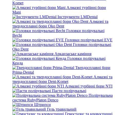
Komet
Алмазні турбінні бори
Mani
Інструменти LMDental
Алмазні та
твердосплавні бори Oko Dent
Головки полірувальні
Becht
Головки полірувальні EVE
Головки полірувальні
Oko Dent
Арканзаське каміння
Головки полірувальні
Кенда
Твердосплавні бори
Prima-Dental
Алмазні та
твердосплавні бори Dent-Komet
Алмазні турбінні бори NTI
Пасти полірувальні
Полірувальна
система RubyPlaton Denco
Штрипси
Гель травильний
Гемостазис та кровоспинні