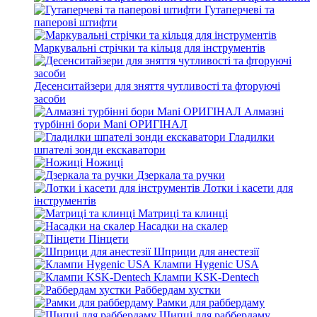
Гутаперчеві та
паперові штифти
Маркувальні стрічки та кільця для інструментів
Десенситайзери для зняття чутливості та фторуючі
засоби
Алмазні
турбінні бори Mani ОРИГІНАЛ
Гладилки
шпателі зонди екскаватори
Ножиці
Дзеркала та ручки
Лотки і касети для
інструментів
Матриці та клинці
Насадки на скалер
Пінцети
Шприци для анестезії
Клампи Hygenic USA
Клампи KSK-Dentech
Раббердам хустки
Рамки для раббердаму
Щипці для раббердаму