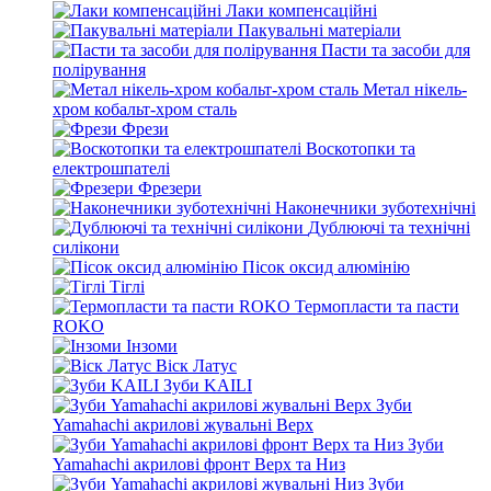
Лаки компенсаційні
Пакувальні матеріали
Пасти та засоби для
полірування
Метал нікель-
хром кобальт-хром сталь
Фрези
Воскотопки та
електрошпателі
Фрезери
Наконечники зуботехнічні
Дублюючі та технічні
силікони
Пісок оксид алюмінію
Тіглі
Термопласти та пасти
ROKO
Інзоми
Віск Латус
Зуби KAILI
Зуби
Yamahachi акрилові жувальні Верх
Зуби
Yamahachi акрилові фронт Верх та Низ
Зуби