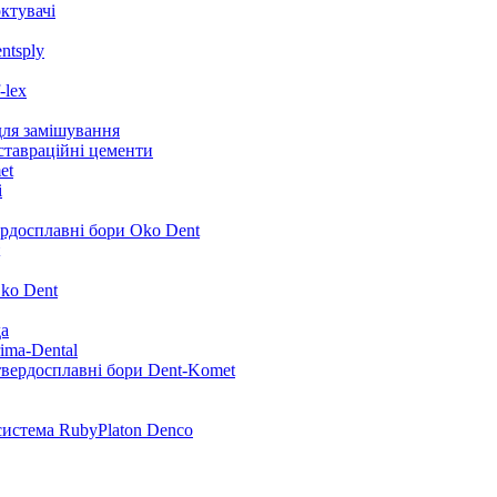
ктувачі
ntsply
-lex
для замішування
ставраційні цементи
et
i
ердосплавні бори Oko Dent
ko Dent
да
ima-Dental
твердосплавні бори Dent-Komet
система RubyPlaton Denco