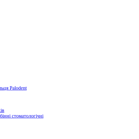
льця Palodent
ів
інні стоматологічні