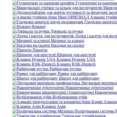
Гутаперчеві та паперо
Маркува
Алмазні турбі
Гладилки шпателі
Ножиці
Дзеркала та ручки
Лотки і касети для інс
Матриці та клинці
Насадки на скалер
Пінцети
Шприци для анестезії
Клампи Hygenic USA
Клампи KSK-Dentech
Раббердам хустки
Рамки для раббердаму
Щипці для раббердаму
Лікувальні матеріа
Наконечники зуботехнічні
Наконечники
Відбілювання зубів
Алмазн
Клампи Asim
Полірувальна система 
Тимчасове пломбування