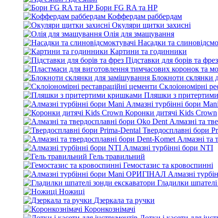
Бори FG RA та HP
Коффердам раббердам
Окуляри щитки захисні
Олія для змащування
Насадки та слиновідсмо
Картини та годинники
Підставки для борів та фрез
Блокноти склянки 
Склоіономірні ре
Пляшки з притертим
Алмазні турбінні бори Man
Коронки дитячі Kids Crown
Алмазні та тв
Твердосплавні бори Pr
Алмазні та 
Алмазні турбінні бори NTI
Гель травильний
Гемостазис та кровоспинні
Алмазні турбі
Гладилки шпателі
Ножиці
Дзеркала та ручки
Коронкознімачі
Лотки і касети для інс