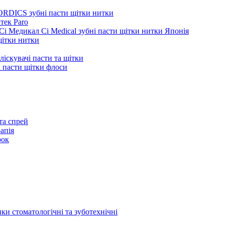
ORDICS зубні пасти щітки нитки
тек Paro
Сі Медикал Ci Medical зубні пасти щітки нитки Японія
 щітки нитки
ліскувачі пасти та щітки
ні пасти щітки флоси
та спрей
апія
рок
ки стоматологічні та зуботехнічні