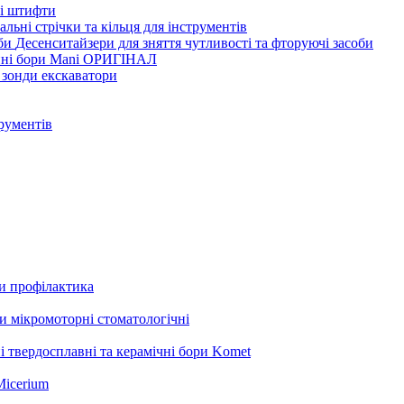
ві штифти
льні стрічки та кільця для інструментів
Десенситайзери для зняття чутливості та фторуючі засоби
нні бори Mani ОРИГІНАЛ
 зонди екскаватори
трументів
ли профілактика
 мікромоторні стоматологічні
і твердосплавні та керамічні бори Komet
Micerium