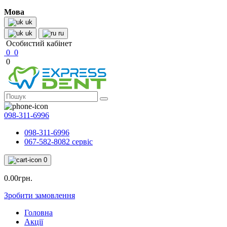
Мова
uk
uk
ru
Особистий кабінет
0
0
0
098-311-6996
098-311-6996
067-582-8082 сервіс
0
0.00грн.
Зробити замовлення
Головна
Акції