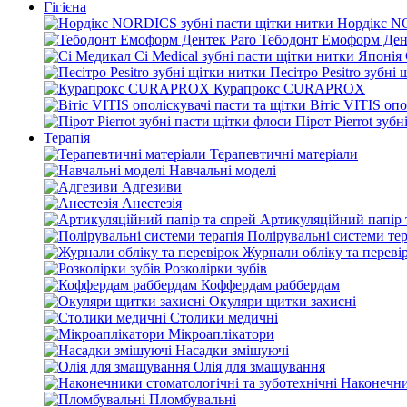
Гігієна
Нордікс N
Тебодонт Емоформ Ден
Песітро Pesitro зубні
Курапрокс CURAPROX
Вітіс VITIS опо
Пірот Pierrot зуб
Терапія
Терапевтичні матеріали
Навчальні моделі
Адгезиви
Анестезія
Артикуляційний папір 
Полірувальні системи тер
Журнали обліку та переві
Розколірки зубів
Коффердам раббердам
Окуляри щитки захисні
Столики медичні
Мікроаплікатори
Насадки змішуючі
Олія для змащування
Наконечни
Пломбувальні