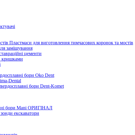
ктувачі
Пластмаси для виготовлення тимчасових коронок та мостів
для замішування
ставраційні цементи
и кришками
i
ердосплавні бори Oko Dent
ima-Dental
твердосплавні бори Dent-Komet
нні бори Mani ОРИГІНАЛ
 зонди екскаватори
трументів