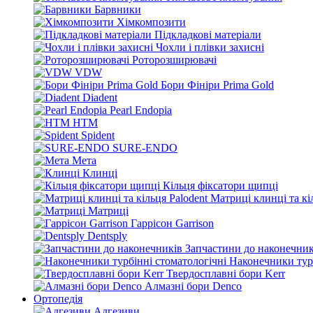
Барвники
Хімкомпозити
Підкладкові матеріали
Чохли і плівки захисні
Роторозширювачі
VDW
Бори Фініри Prima Gold
Diadent
Pearl Endopia
HTM
Spident
SURE-ENDO
Мета
Клинці
Кільця фіксатори щипці
Матриці клинці та кі
Матриці
Гаррісон Garrison
Dentsply
Запчастини до наконечник
Наконечники турб
Твердосплавні бори Kerr
Алмазні бори Denco
Ортопедія
Адгезиви