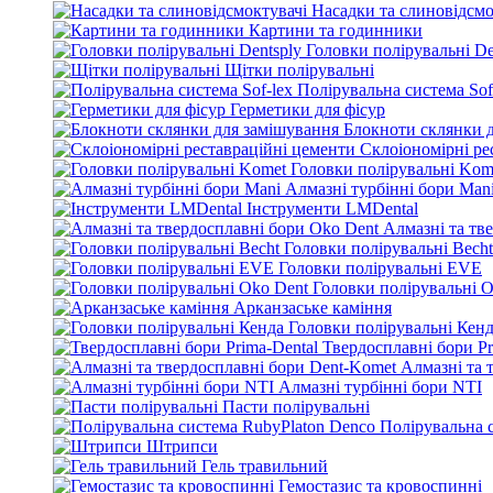
Насадки та слиновідсмо
Картини та годинники
Головки полірувальні De
Щітки полірувальні
Полірувальна система Sof
Герметики для фісур
Блокноти склянки 
Склоіономірні ре
Головки полірувальні Kom
Алмазні турбінні бори Man
Інструменти LMDental
Алмазні та тв
Головки полірувальні Becht
Головки полірувальні EVE
Головки полірувальні O
Арканзаське каміння
Головки полірувальні Кен
Твердосплавні бори Pr
Алмазні та 
Алмазні турбінні бори NTI
Пасти полірувальні
Полірувальна 
Штрипси
Гель травильний
Гемостазис та кровоспинні