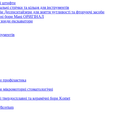
ві штифти
льні стрічки та кільця для інструментів
Десенситайзери для зняття чутливості та фторуючі засоби
нні бори Mani ОРИГІНАЛ
 зонди екскаватори
трументів
ли профілактика
 мікромоторні стоматологічні
і твердосплавні та керамічні бори Komet
Micerium