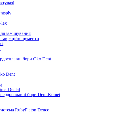
ктувачі
ntsply
-lex
для замішування
ставраційні цементи
et
i
ердосплавні бори Oko Dent
ko Dent
да
ima-Dental
твердосплавні бори Dent-Komet
система RubyPlaton Denco