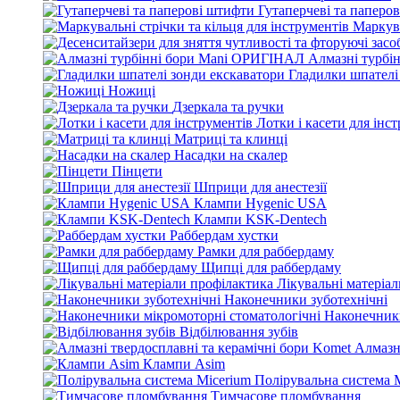
Гутаперчеві та паперо
Маркува
Алмазні турбі
Гладилки шпателі
Ножиці
Дзеркала та ручки
Лотки і касети для інс
Матриці та клинці
Насадки на скалер
Пінцети
Шприци для анестезії
Клампи Hygenic USA
Клампи KSK-Dentech
Раббердам хустки
Рамки для раббердаму
Щипці для раббердаму
Лікувальні матеріа
Наконечники зуботехнічні
Наконечники
Відбілювання зубів
Алмазн
Клампи Asim
Полірувальна система 
Тимчасове пломбування