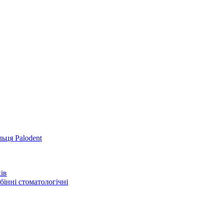
льця Palodent
ів
інні стоматологічні