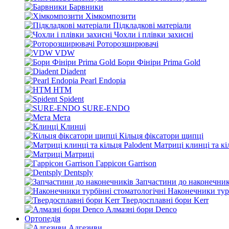
Барвники
Хімкомпозити
Підкладкові матеріали
Чохли і плівки захисні
Роторозширювачі
VDW
Бори Фініри Prima Gold
Diadent
Pearl Endopia
HTM
Spident
SURE-ENDO
Мета
Клинці
Кільця фіксатори щипці
Матриці клинці та кі
Матриці
Гаррісон Garrison
Dentsply
Запчастини до наконечник
Наконечники турб
Твердосплавні бори Kerr
Алмазні бори Denco
Ортопедія
Адгезиви