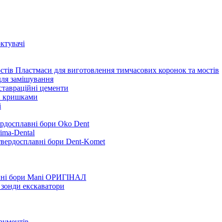
ктувачі
Пластмаси для виготовлення тимчасових коронок та мостів
для замішування
ставраційні цементи
и кришками
i
ердосплавні бори Oko Dent
ima-Dental
твердосплавні бори Dent-Komet
нні бори Mani ОРИГІНАЛ
 зонди екскаватори
трументів