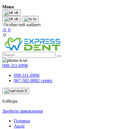
Мова
uk
uk
ru
Особистий кабінет
0
0
0
098-311-6996
098-311-6996
067-582-8082 сервіс
0
0.00грн.
Зробити замовлення
Головна
Акції