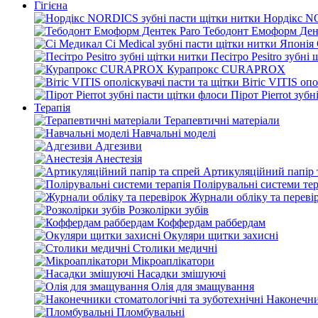
Гігієна
Нордікс N
Тебодонт Емоформ Ден
Песітро Pesitro зубні
Курапрокс CURAPROX
Вітіс VITIS опо
Пірот Pierrot зуб
Терапія
Терапевтичні матеріали
Навчальні моделі
Адгезиви
Анестезія
Артикуляційний папір 
Полірувальні системи тер
Журнали обліку та переві
Розколірки зубів
Коффердам раббердам
Окуляри щитки захисні
Столики медичні
Мікроаплікатори
Насадки змішуючі
Олія для змащування
Наконечни
Пломбувальні