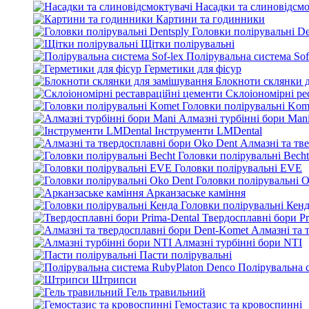
Насадки та слиновідсмо
Картини та годинники
Головки полірувальні De
Щітки полірувальні
Полірувальна система Sof
Герметики для фісур
Блокноти склянки 
Склоіономірні ре
Головки полірувальні Kom
Алмазні турбінні бори Man
Інструменти LMDental
Алмазні та тв
Головки полірувальні Becht
Головки полірувальні EVE
Головки полірувальні O
Арканзаське каміння
Головки полірувальні Кен
Твердосплавні бори Pr
Алмазні та 
Алмазні турбінні бори NTI
Пасти полірувальні
Полірувальна 
Штрипси
Гель травильний
Гемостазис та кровоспинні