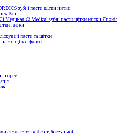
ORDICS зубні пасти щітки нитки
тек Paro
Сі Медикал Ci Medical зубні пасти щітки нитки Японія
 щітки нитки
ліскувачі пасти та щітки
ні пасти щітки флоси
та спрей
апія
рок
ки стоматологічні та зуботехнічні