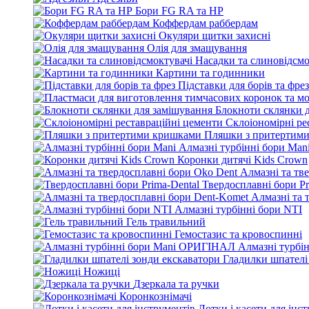
Бори FG RA та HP
Коффердам раббердам
Окуляри щитки захисні
Олія для змащування
Насадки та слиновідсмо
Картини та годинники
Підставки для борів та фрез
Блокноти склянки 
Склоіономірні ре
Пляшки з притертим
Алмазні турбінні бори Man
Коронки дитячі Kids Crown
Алмазні та тв
Твердосплавні бори Pr
Алмазні та 
Алмазні турбінні бори NTI
Гель травильний
Гемостазис та кровоспинні
Алмазні турбі
Гладилки шпателі
Ножиці
Дзеркала та ручки
Коронкознімачі
Лотки і касети для інс