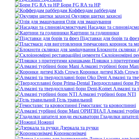
Бори FG RA та HP
Коффердам раббердам
Окуляри щитки захисні
Олія для змащування
Насадки та слиновідсмо
Картини та годинники
Підставки для борів та фрез
Блокноти склянки 
Склоіономірні ре
Пляшки з притертим
Алмазні турбінні бори Man
Коронки дитячі Kids Crown
Алмазні та тв
Твердосплавні бори Pr
Алмазні та 
Алмазні турбінні бори NTI
Гель травильний
Гемостазис та кровоспинні
Алмазні турбі
Гладилки шпателі
Ножиці
Дзеркала та ручки
Коронкознімачі
Лотки і касети для інс