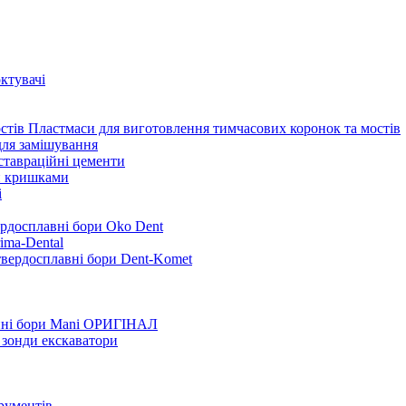
ктувачі
Пластмаси для виготовлення тимчасових коронок та мостів
для замішування
ставраційні цементи
и кришками
i
ердосплавні бори Oko Dent
ima-Dental
твердосплавні бори Dent-Komet
нні бори Mani ОРИГІНАЛ
 зонди екскаватори
трументів