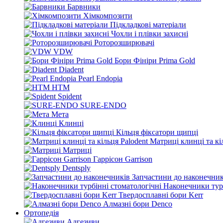
Барвники
Хімкомпозити
Підкладкові матеріали
Чохли і плівки захисні
Роторозширювачі
VDW
Бори Фініри Prima Gold
Diadent
Pearl Endopia
HTM
Spident
SURE-ENDO
Мета
Клинці
Кільця фіксатори щипці
Матриці клинці та кі
Матриці
Гаррісон Garrison
Dentsply
Запчастини до наконечник
Наконечники турб
Твердосплавні бори Kerr
Алмазні бори Denco
Ортопедія
Адгезиви