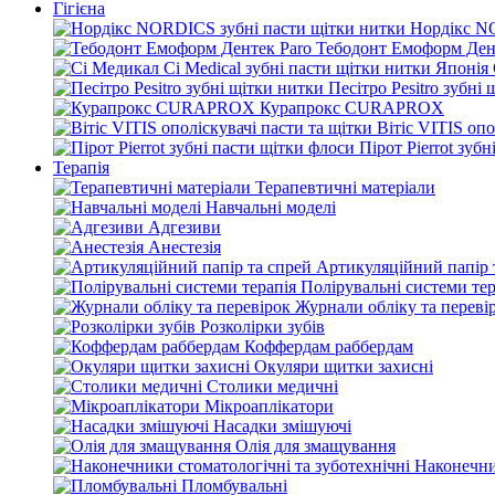
Гігієна
Нордікс N
Тебодонт Емоформ Ден
Песітро Pesitro зубні
Курапрокс CURAPROX
Вітіс VITIS опо
Пірот Pierrot зуб
Терапія
Терапевтичні матеріали
Навчальні моделі
Адгезиви
Анестезія
Артикуляційний папір 
Полірувальні системи тер
Журнали обліку та переві
Розколірки зубів
Коффердам раббердам
Окуляри щитки захисні
Столики медичні
Мікроаплікатори
Насадки змішуючі
Олія для змащування
Наконечни
Пломбувальні