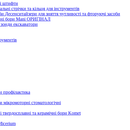
ві штифти
льні стрічки та кільця для інструментів
Десенситайзери для зняття чутливості та фторуючі засоби
нні бори Mani ОРИГІНАЛ
 зонди екскаватори
трументів
ли профілактика
 мікромоторні стоматологічні
і твердосплавні та керамічні бори Komet
Micerium