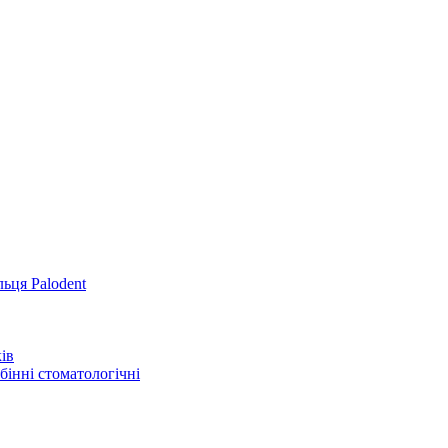
льця Palodent
ів
інні стоматологічні