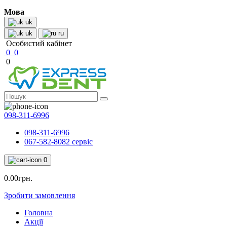
Мова
uk
uk
ru
Особистий кабінет
0
0
0
098-311-6996
098-311-6996
067-582-8082 сервіс
0
0.00грн.
Зробити замовлення
Головна
Акції