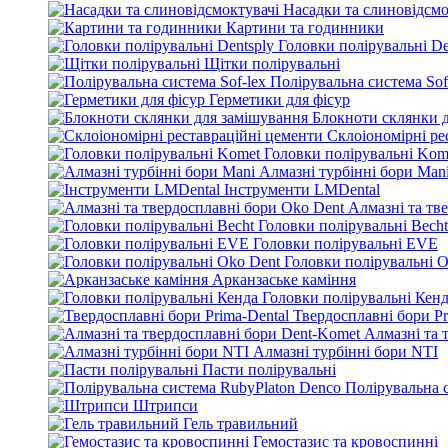
Насадки та слиновідсмо
Картини та годинники
Головки полірувальні De
Щітки полірувальні
Полірувальна система Sof
Герметики для фісур
Блокноти склянки 
Склоіономірні ре
Головки полірувальні Kom
Алмазні турбінні бори Man
Інструменти LMDental
Алмазні та тв
Головки полірувальні Becht
Головки полірувальні EVE
Головки полірувальні O
Арканзаське каміння
Головки полірувальні Кен
Твердосплавні бори Pr
Алмазні та 
Алмазні турбінні бори NTI
Пасти полірувальні
Полірувальна 
Штрипси
Гель травильний
Гемостазис та кровоспинні