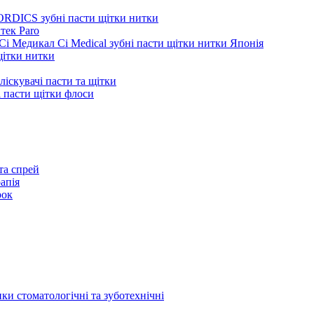
ORDICS зубні пасти щітки нитки
тек Paro
Сі Медикал Ci Medical зубні пасти щітки нитки Японія
 щітки нитки
ліскувачі пасти та щітки
ні пасти щітки флоси
та спрей
апія
рок
ки стоматологічні та зуботехнічні