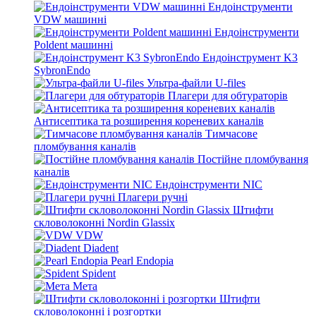
Ендоінструменти
VDW машинні
Ендоінструменти
Poldent машинні
Ендоінструмент K3
SybronEndo
Ультра-файли U-files
Плагери для обтураторів
Антисептика та розширення кореневих каналів
Тимчасове
пломбування каналів
Постійне пломбування
каналів
Ендоінструменти NIC
Плагери ручні
Штифти
скловолоконні Nordin Glassix
VDW
Diadent
Pearl Endopia
Spident
Мета
Штифти
скловолоконні і розгортки