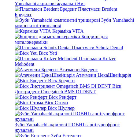
Yamahachi акрилові жувальні Низ
Пластмаси Bredent
Бредент
Зуби Yamahachi
композитні тришарові
Кераміка VITA
Бондинг для
металокераміки
Пластмаси Schutz Dental
Віск Yeti
Пластмаси Kulzer
Meliodent
Атачмени Бредент
Атачмени ЦекаШвейцарія
Віск Бредент
Віск
Дистридент Omegatech BMS DI DENT
Віск Ренферт
Віск Стома
Віск Шуллер
Зуби Yamahachi акрилові ПОВНІ гарнітури фронт
жувальні
Зуби Естедент