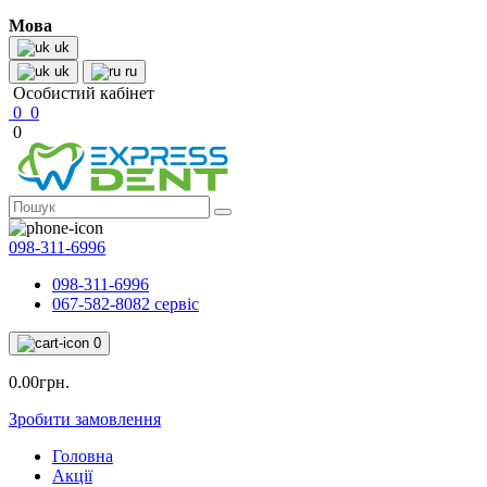
Мова
uk
uk
ru
Особистий кабінет
0
0
0
098-311-6996
098-311-6996
067-582-8082 сервіс
0
0.00грн.
Зробити замовлення
Головна
Акції