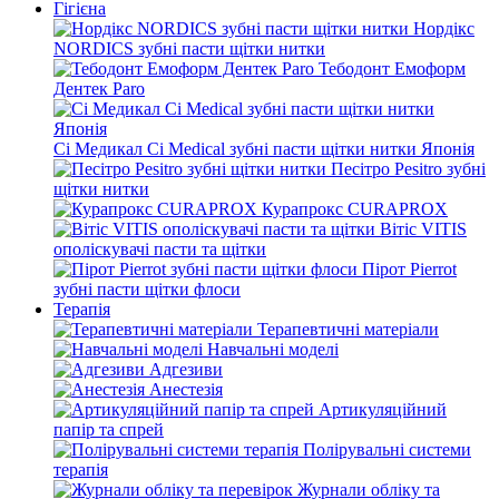
Гігієна
Нордікс
NORDICS зубні пасти щітки нитки
Тебодонт Емоформ
Дентек Paro
Сі Медикал Ci Medical зубні пасти щітки нитки Японія
Песітро Pesitro зубні
щітки нитки
Курапрокс CURAPROX
Вітіс VITIS
ополіскувачі пасти та щітки
Пірот Pierrot
зубні пасти щітки флоси
Терапія
Терапевтичні матеріали
Навчальні моделі
Адгезиви
Анестезія
Артикуляційний
папір та спрей
Полірувальні системи
терапія
Журнали обліку та