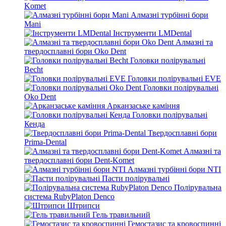
Komet
Алмазні турбінні бори
Mani
Інструменти LMDental
Алмазні та
твердосплавні бори Oko Dent
Головки полірувальні
Becht
Головки полірувальні EVE
Головки полірувальні
Oko Dent
Арканзаське каміння
Головки полірувальні
Кенда
Твердосплавні бори
Prima-Dental
Алмазні та
твердосплавні бори Dent-Komet
Алмазні турбінні бори NTI
Пасти полірувальні
Полірувальна
система RubyPlaton Denco
Штрипси
Гель травильний
Гемостазис та кровоспинні