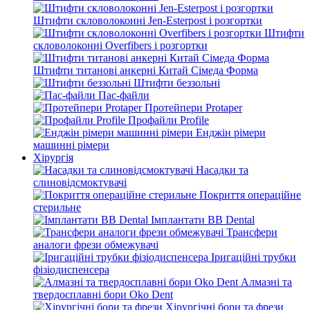
Штифти скловолоконні Jen-Esterpost і розгортки
Штифти
скловолоконні Overfibers і розгортки
Штифти титанові анкерні Китай Сімеда Форма
Штифти беззольні
Пас-файли
Протейпери Protaper
Профайли Profile
Енджін рімери
машинні рімери
Хірургія
Насадки та
слиновідсмоктувачі
Покриття операційне
стерильне
Імплантати BB Dental
Трансфери
аналоги фрези обмежувачі
Іригаційні трубки
фізіодиспенсера
Алмазні та
твердосплавні бори Oko Dent
Хірургічні бори та фрези