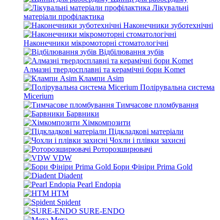
Лікувальні
матеріали профілактика
Наконечники зуботехнічні
Наконечники мікромоторні стоматологічні
Відбілювання зубів
Алмазні твердосплавні та керамічні бори Komet
Клампи Asim
Полірувальна система
Micerium
Тимчасове пломбування
Барвники
Хімкомпозити
Підкладкові матеріали
Чохли і плівки захисні
Роторозширювачі
VDW
Бори Фініри Prima Gold
Diadent
Pearl Endopia
HTM
Spident
SURE-ENDO
Мета