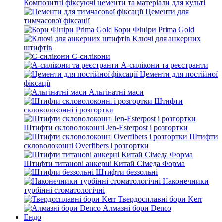
Композитні фіксуючі цементи та матеріали для культі
Цементи для
тимчасової фіксації
Бори Фініри Prima Gold
Ключі для анкерних
штифтів
С-силікони
А-силікони та реєстранти
Цементи для постійної
фіксації
Альгінатні маси
Штифти
скловолоконні і розгортки
Штифти скловолоконні Jen-Esterpost і розгортки
Штифти
скловолоконні Overfibers і розгортки
Штифти титанові анкерні Китай Сімеда Форма
Штифти беззольні
Наконечники
турбінні стоматологічні
Твердосплавні бори Kerr
Алмазні бори Denco
Ендо