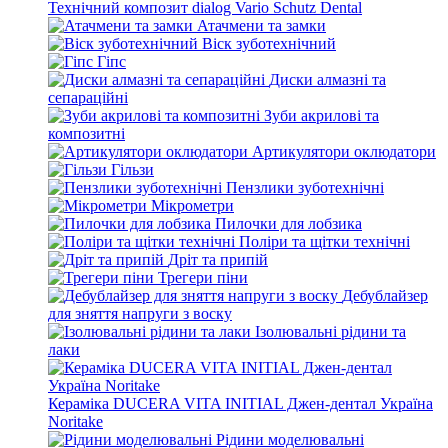
Технічний композит dialog Vario Schutz Dental
Атачмени та замки
Віск зуботехнічний
Гіпс
Диски алмазні та
сепараційні
Зуби акрилові та
композитні
Артикулятори оклюдатори
Гільзи
Пензлики зуботехнічні
Мікрометри
Пилочки для лобзика
Поліри та щітки технічні
Дріт та припій
Трегери піни
Дебублайзер
для зняття напруги з воску
Ізолювальні рідини та
лаки
Кераміка DUCERA VITA INITIAL Джен-дентал Україна
Noritake
Рідини моделювальні