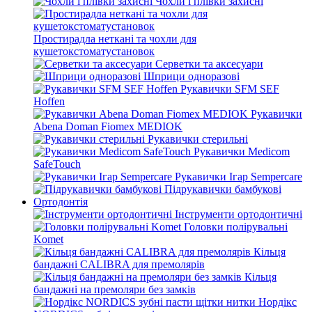
Чохли і плівки захисні
Простирадла неткані та чохли для
кушетокстоматустановок
Серветки та аксесуари
Шприци одноразові
Рукавички SFM SEF
Hoffen
Рукавички
Abena Doman Fiomex MEDIOK
Рукавички стерильні
Рукавички Medicom
SafeTouch
Рукавички Ігар Sempercare
Підрукавички бамбукові
Ортодонтія
Інструменти ортодонтичні
Головки полірувальні
Komet
Кільця
бандажні CALIBRA для премолярів
Кільця
бандажні на премоляри без замків
Нордікс