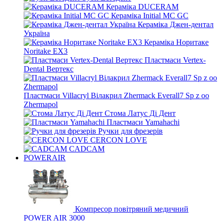
Кераміка DUCERAM
Кераміка Initial MC GC
Кераміка Джен-дентал
Україна
Кераміка Норитаке
Noritake EX3
Пластмаси Vertex-
Dental Вертекс
Пластмаси Villacryl Вілакрил Zhermack Everall7 Sp z oo
Zhermapol
Стома Латус Ді Дент
Пластмаси Yamahachi
Ручки для фрезерів
CERCON LOVE
CADCAM
POWERAIR
Компресор повітряний медичний
POWER AIR 3000