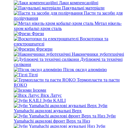
Лаки компенсаційні
Пакувальні матеріали
Пасти та засоби для
полірування
Метал нікель-
хром кобальт-хром сталь
Фрези
Воскотопки та
електрошпателі
Фрезери
Наконечники зуботехнічні
Дублюючі та технічні
силікони
Пісок оксид алюмінію
Тіглі
Термопласти та пасти
ROKO
Інзоми
Віск Латус
Зуби KAILI
Зуби
Yamahachi акрилові жувальні Верх
Зуби
Yamahachi акрилові фронт Верх та Низ
Зуби