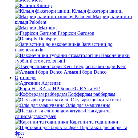
Клинці
Кільця фіксатори щипці
Матриці клинці та
кільця Palodent
Матриці
Гаррісон Garrison
Dentsply
Запчастини до
наконечників
Наконечники
турбінні стоматологічні
Твердосплавні бори Kerr
Алмазні бори Denco
Ортопедія
Адгезиви
Бори FG RA та HP
Коффердам раббердам
Окуляри щитки захисні
Олія для змащування
Насадки та
слиновідсмоктувачі
Картини та годинники
Підставки для борів та
фрез