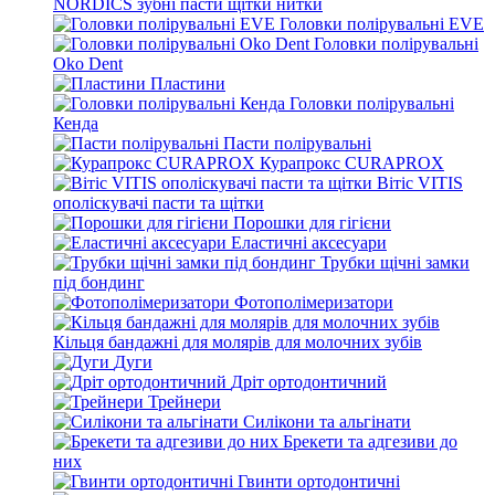
NORDICS зубні пасти щітки нитки
Головки полірувальні EVE
Головки полірувальні
Oko Dent
Пластини
Головки полірувальні
Кенда
Пасти полірувальні
Курапрокс CURAPROX
Вітіс VITIS
ополіскувачі пасти та щітки
Порошки для гігієни
Еластичні аксесуари
Трубки щічні замки
під бондинг
Фотополімеризатори
Кільця бандажні для молярів для молочних зубів
Дуги
Дріт ортодонтичний
Трейнери
Силікони та альгінати
Брекети та адгезиви до
них
Гвинти ортодонтичні