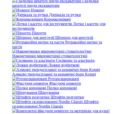
Гладилки
шпателі зонди екскаватори
Ножиці
Дзеркала та ручки
Коронкознімачі
Лотки і касети для
інструментів
Пінцети
Шприци для анестезії
Ретракційні нитки та
пасти
Наконечники мікромоторні стоматологічні
Силікони та альгінати
Ложки відбиткові
Алмазні твердосплавні та керамічні бори Komet
Роторозширювачі
Фіксуючі цементи
Пилки коронкові
Шинування
Штифти розгортки
Штифти
скловолоконні Nordin Glassix