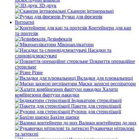
3D-друк
Сканери інтраоральні
Ручки для фрезерів
Витратні
Контейнери для кап
та протезів
Дезінфекція
Мікроаплікатори
Насадки та
слиновідсмоктувачі
Покриття операційне
стерильне
Різне
Вкладки для плювальниці
Маски захисні респіратори
Халати
комбінезони фартухи накидки
Індикатори стерилізації
Пакети для стерилізації
Рулони для стерилізації
Бахіли шапки
Валики контейнери до них
Рукавички нітрилові
та латексні