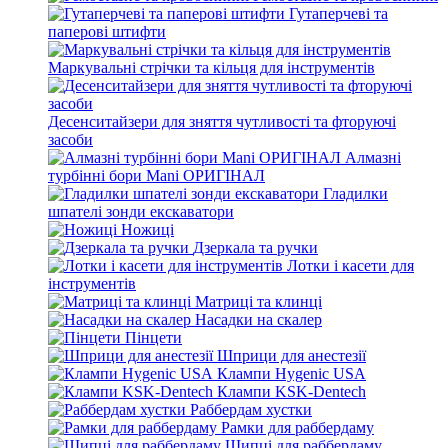
Гутаперчеві та
паперові штифти
Маркувальні стрічки та кільця для інструментів
Десенситайзери для зняття чутливості та фторуючі
засоби
Алмазні
турбінні бори Mani ОРИГІНАЛ
Гладилки
шпателі зонди екскаватори
Ножиці
Дзеркала та ручки
Лотки і касети для
інструментів
Матриці та клинці
Насадки на скалер
Пінцети
Шприци для анестезії
Клампи Hygenic USA
Клампи KSK-Dentech
Раббердам хустки
Рамки для раббердаму
Щипці для раббердаму