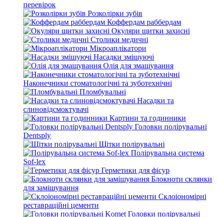
перевірок
Розколірки зубів
Коффердам раббердам
Окуляри щитки захисні
Столики медичні
Мікроаплікатори
Насадки змішуючі
Олія для змащування
Наконечники стоматологічні та зуботехнічні
Пломбувальні
Насадки та
слиновідсмоктувачі
Картини та годинники
Головки полірувальні
Dentsply
Щітки полірувальні
Полірувальна система
Sof-lex
Герметики для фісур
Блокноти склянки
для замішування
Склоіономірні
реставраційні цементи
Головки полірувальні