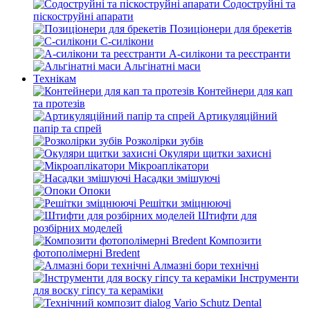
Содоструйні та
піскоструйні апарати
Позиціонери для брекетів
С-силікони
А-силікони та реєстранти
Альгінатні маси
Технікам
Контейнери для кап
та протезів
Артикуляційний
папір та спрей
Розколірки зубів
Окуляри щитки захисні
Мікроаплікатори
Насадки змішуючі
Опоки
Решітки зміцнюючі
Штифти для
розбірних моделей
Композити
фотополімерні Bredent
Алмазні бори технічні
Інструменти
для воску гіпсу та кераміки