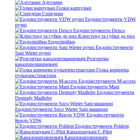
Адгезиви
Голки карпульні
Спредери
Ендоінструменти VDW
ручні
Ендоінструменти Denco
Клінстенд та губки до них
Ендолінійки
Ендоінструменти
Sani Wieter ручні
Розгортки
каналорозширювачі
Голка коренева
пульпоекстрактори
Ендоінструменти M-access
Ендоінструменти Mani
Ендоінструменти
Dentsply Maillefer
Ендоінструменти Soco Wieter Sani машинні
Ендоінструменти
Кендо VDW
Ендоінструменти Poldent
Каналошукачі C-Pilot
Каналонаповнювачі