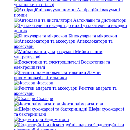
установки та стільці
Аспіраційні вакуумні
помпи
Автоклави та дистилятори
Гуттакатери та насадки
до них
Бінокуляри та мікроскоп
Апекслокатори та
аксесуари
Мийки ванни
ультразвукові
Воскотопки та
електрошпателі
Лампи
опромінювачі світильники
Фрезери
Рентген апарати та
аксесуари
Скалери
Фотополімеризатори
Шафи сухожарові
та бактерицидні
Ендомотори
Содоструйні та
піскоструйні апарати