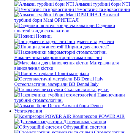
Алмазні турбінні бори NTI
Гемостазис та кровоспинні
Алмазні
турбінні бори Mani ОРИГІНАЛ
Гладилки
шпателі зонди екскаватори
Ножиці
Інструменти хірургічні
Шприци для анестезії
Наконечники мікромоторні стоматологічні
Матеріали для
відновлення кістки
Шовні матеріали
Остеопластичні матеріали BB Dental Italy
Скальпеля леза ручки
Наконечники
турбінні стоматологічні
Алмазні бори Denco
Устаткування
Компресори POWER AIR
Діатермокоагулятори
Обтураційні системи
Стоматологічні