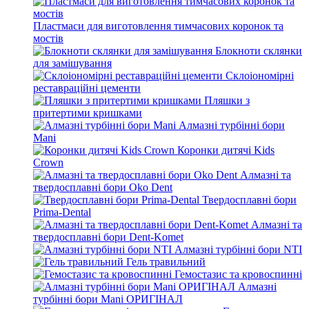
Пластмаси для виготовлення тимчасових коронок та
мостів
Блокноти склянки
для замішування
Склоіономірні
реставраційні цементи
Пляшки з
притертими кришками
Алмазні турбінні бори
Mani
Коронки дитячі Kids
Crown
Алмазні та
твердосплавні бори Oko Dent
Твердосплавні бори
Prima-Dental
Алмазні та
твердосплавні бори Dent-Komet
Алмазні турбінні бори NTI
Гель травильний
Гемостазис та кровоспинні
Алмазні
турбінні бори Mani ОРИГІНАЛ