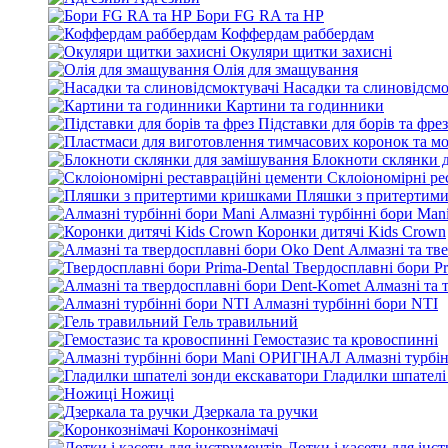
Бори FG RA та HP
Коффердам раббердам
Окуляри щитки захисні
Олія для змащування
Насадки та слиновідсмо
Картини та годинники
Підставки для борів та фрез
Блокноти склянки 
Склоіономірні ре
Пляшки з притертим
Алмазні турбінні бори Man
Коронки дитячі Kids Crown
Алмазні та тв
Твердосплавні бори Pr
Алмазні та 
Алмазні турбінні бори NTI
Гель травильний
Гемостазис та кровоспинні
Алмазні турбі
Гладилки шпателі
Ножиці
Дзеркала та ручки
Коронкознімачі
Лотки і касети для інс