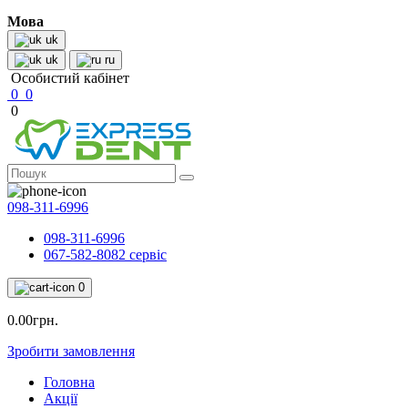
Мова
uk
uk
ru
Особистий кабінет
0
0
0
098-311-6996
098-311-6996
067-582-8082 сервіс
0
0.00грн.
Зробити замовлення
Головна
Акції