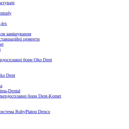
ктувачі
ntsply
-lex
для замішування
ставраційні цементи
et
i
ердосплавні бори Oko Dent
ko Dent
да
ima-Dental
твердосплавні бори Dent-Komet
система RubyPlaton Denco