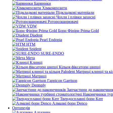
Барвники
Хімкомпозити
Підкладкові матеріали
Чохли і плівки захисні
Роторозширювачі
VDW
Бори Фініри Prima Gold
Diadent
Pearl Endopia
HTM
Spident
SURE-ENDO
Мета
Клинці
Кільця фіксатори щипці
Матриці клинці та кі
Матриці
Гаррісон Garrison
Dentsply
Запчастини до наконечник
Наконечники турб
Твердосплавні бори Kerr
Алмазні бори Denco
Ортопедія
Адгезиви