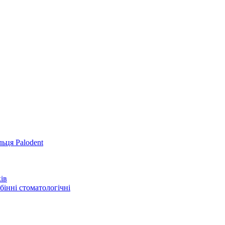
льця Palodent
ів
інні стоматологічні