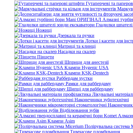
Гутаперчеві та паперо
Маркува
Алмазні турбі
Гладилки шпателі
Ножиці
Дзеркала та ручки
Лотки і касети для інс
Матриці та клинці
Насадки на скалер
Пінцети
Шприци для анестезії
Клампи Hygenic USA
Клампи KSK-Dentech
Раббердам хустки
Рамки для раббердаму
Щипці для раббердаму
Лікувальні матеріа
Наконечники зуботехнічні
Наконечники
Відбілювання зубів
Алмазн
Клампи Asim
Полірувальна система 
Тимчасове пломбування