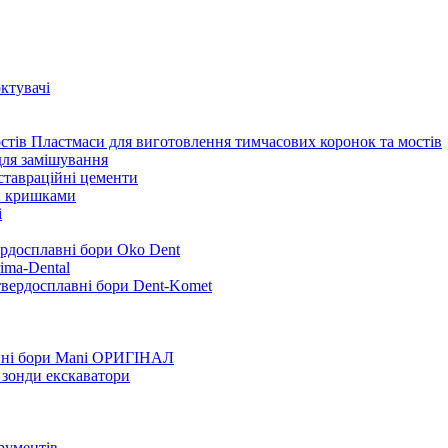
ктувачі
Пластмаси для виготовлення тимчасових коронок та мостів
для замішування
ставраційні цементи
и кришками
i
ердосплавні бори Oko Dent
ima-Dental
твердосплавні бори Dent-Komet
нні бори Mani ОРИГІНАЛ
 зонди екскаватори
трументів