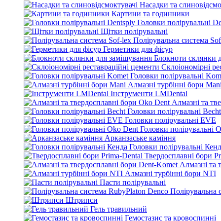
Насадки та слиновідсмо
Картини та годинники
Головки полірувальні De
Щітки полірувальні
Полірувальна система Sof
Герметики для фісур
Блокноти склянки 
Склоіономірні ре
Головки полірувальні Kom
Алмазні турбінні бори Man
Інструменти LMDental
Алмазні та тв
Головки полірувальні Becht
Головки полірувальні EVE
Головки полірувальні O
Арканзаське каміння
Головки полірувальні Кен
Твердосплавні бори Pr
Алмазні та 
Алмазні турбінні бори NTI
Пасти полірувальні
Полірувальна 
Штрипси
Гель травильний
Гемостазис та кровоспинні