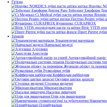
Гігієна
Нордікс N
Тебодонт Емоформ Ден
Песітро Pesitro зубні
Курапрокс CURAPROX
Вітіс VITIS опо
Пірот Pierrot зуб
Терапія
Терапевтичні матеріали
Навчальні моделі
Адгезиви
Анестезія
Артикуляційний папір 
Полірувальні системи тер
Журнали обліку та переві
Розколірки зубів
Коффердам раббердам
Окуляри щитки захисні
Столики медичні
Мікроаплікатори
Насадки змішуючі
Олія для змащування
Наконечни
Пломбувальні