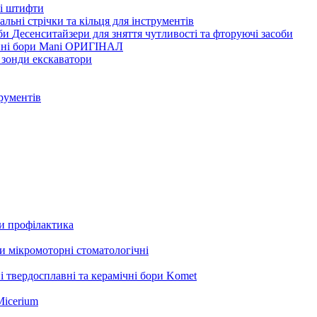
ві штифти
льні стрічки та кільця для інструментів
Десенситайзери для зняття чутливості та фторуючі засоби
нні бори Mani ОРИГІНАЛ
 зонди екскаватори
трументів
ли профілактика
 мікромоторні стоматологічні
і твердосплавні та керамічні бори Komet
Micerium