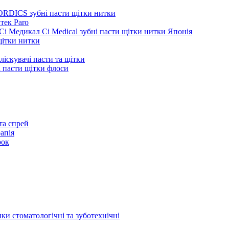
ORDICS зубні пасти щітки нитки
тек Paro
Сі Медикал Ci Medical зубні пасти щітки нитки Японія
 щітки нитки
ліскувачі пасти та щітки
ні пасти щітки флоси
та спрей
апія
рок
ки стоматологічні та зуботехнічні