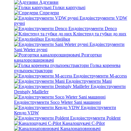
Адгезиви
Голки карпульні
Спредери
Ендоінструменти VDW
ручні
Ендоінструменти Denco
Клінстенд та губки до них
Ендолінійки
Ендоінструменти
Sani Wieter ручні
Розгортки
каналорозширювачі
Голка коренева
пульпоекстрактори
Ендоінструменти M-access
Ендоінструменти Mani
Ендоінструменти
Dentsply Maillefer
Ендоінструменти Soco Wieter Sani машинні
Ендоінструменти
Кендо VDW
Ендоінструменти Poldent
Каналошукачі C-Pilot
Каналонаповнювачі