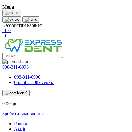
Мова
uk
uk
ru
Особистий кабінет
0
0
0
098-311-6996
098-311-6996
067-582-8082 сервіс
0
0.00грн.
Зробити замовлення
Головна
Акції