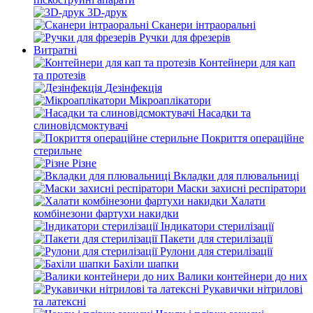
3D-друк
Сканери інтраоральні
Ручки для фрезерів
Витратні
Контейнери для кап
та протезів
Дезінфекція
Мікроаплікатори
Насадки та
слиновідсмоктувачі
Покриття операційне
стерильне
Різне
Вкладки для плювальниці
Маски захисні респіратори
Халати
комбінезони фартухи накидки
Індикатори стерилізації
Пакети для стерилізації
Рулони для стерилізації
Бахіли шапки
Валики контейнери до них
Рукавички нітрилові
та латексні