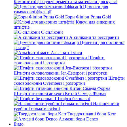
Композитні фіксуючі цементи та матеріали для культі
Цементи для
тимчасової фіксації
Бори Фініри Prima Gold
Ключі для анкерних
штифтів
С-силікони
А-силікони та реєстранти
Цементи для постійної
фіксації
Альгінатні маси
Штифти
скловолоконні і розгортки
Штифти скловолоконні Jen-Esterpost і розгортки
Штифти
скловолоконні Overfibers і розгортки
Штифти титанові анкерні Китай Сімеда Форма
Штифти беззольні
Наконечники
турбінні стоматологічні
Твердосплавні бори Kerr
Алмазні бори Denco
Ендо