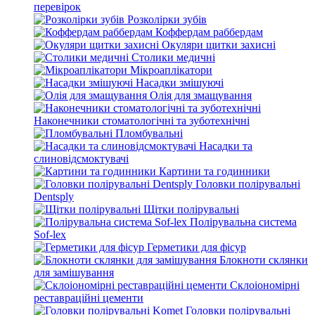
перевірок
Розколірки зубів
Коффердам раббердам
Окуляри щитки захисні
Столики медичні
Мікроаплікатори
Насадки змішуючі
Олія для змащування
Наконечники стоматологічні та зуботехнічні
Пломбувальні
Насадки та
слиновідсмоктувачі
Картини та годинники
Головки полірувальні
Dentsply
Щітки полірувальні
Полірувальна система
Sof-lex
Герметики для фісур
Блокноти склянки
для замішування
Склоіономірні
реставраційні цементи
Головки полірувальні