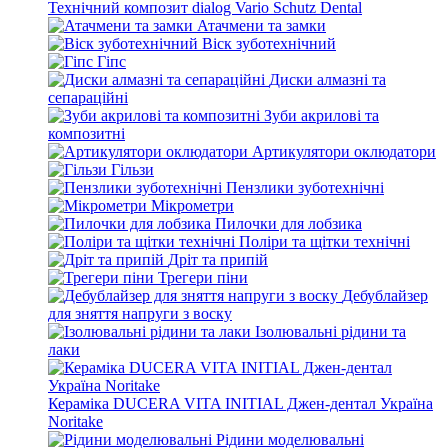
Технічний композит dialog Vario Schutz Dental
Атачмени та замки
Віск зуботехнічний
Гіпс
Диски алмазні та
сепараційні
Зуби акрилові та
композитні
Артикулятори оклюдатори
Гільзи
Пензлики зуботехнічні
Мікрометри
Пилочки для лобзика
Поліри та щітки технічні
Дріт та припій
Трегери піни
Дебублайзер
для зняття напруги з воску
Ізолювальні рідини та
лаки
Кераміка DUCERA VITA INITIAL Джен-дентал Україна
Noritake
Рідини моделювальні