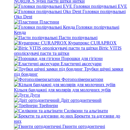
NORDICS зубні пасти щітки нитки
Головки полірувальні EVE
Головки полірувальні
Oko Dent
Пластини
Головки полірувальні
Кенда
Пасти полірувальні
Курапрокс CURAPROX
Вітіс VITIS
ополіскувачі пасти та щітки
Порошки для гігієни
Еластичні аксесуари
Трубки щічні замки
під бондинг
Фотополімеризатори
Кільця бандажні для молярів для молочних зубів
Дуги
Дріт ортодонтичний
Трейнери
Силікони та альгінати
Брекети та адгезиви до
них
Гвинти ортодонтичні