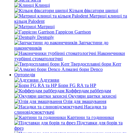
Клинці
Кільця фіксатори щипці
Матриці клинці та
кільця Palodent
Матриці
Гаррісон Garrison
Dentsply
Запчастини до
наконечників
Наконечники
турбінні стоматологічні
Твердосплавні бори Kerr
Алмазні бори Denco
Ортопедія
Адгезиви
Бори FG RA та HP
Коффердам раббердам
Окуляри щитки захисні
Олія для змащування
Насадки та
слиновідсмоктувачі
Картини та годинники
Підставки для борів та
фрез