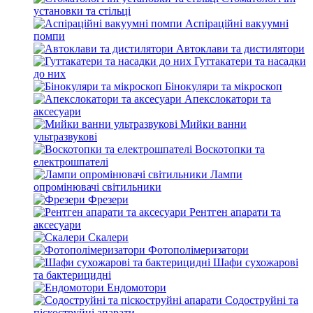
установки та стільці
Аспіраційні вакуумні
помпи
Автоклави та дистилятори
Гуттакатери та насадки
до них
Бінокуляри та мікроскоп
Апекслокатори та
аксесуари
Мийки ванни
ультразвукові
Воскотопки та
електрошпателі
Лампи
опромінювачі світильники
Фрезери
Рентген апарати та
аксесуари
Скалери
Фотополімеризатори
Шафи сухожарові
та бактерицидні
Ендомотори
Содоструйні та
піскоструйні апарати