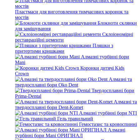
Пластмаси для виготовлення тимчасових коронок та
мостів
Блокноти склянки
для замішування
Склоіономірні
реставраційні цементи
Пляшки з
притертими кришками
Алмазні турбінні бори
Mani
Коронки дитячі Kids
Crown
Алмазні та
твердосплавні бори Oko Dent
Твердосплавні бори
Prima-Dental
Алмазні та
твердосплавні бори Dent-Komet
Алмазні турбінні бори NTI
Гель травильний
Гемостазис та кровоспинні
Алмазні
турбінні бори Mani ОРИГІНАЛ