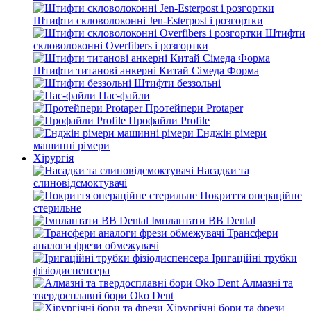
Штифти скловолоконні Jen-Esterpost і розгортки
Штифти
скловолоконні Overfibers і розгортки
Штифти титанові анкерні Китай Сімеда Форма
Штифти беззольні
Пас-файли
Протейпери Protaper
Профайли Profile
Енджін рімери
машинні рімери
Хірургія
Насадки та
слиновідсмоктувачі
Покриття операційне
стерильне
Імплантати BB Dental
Трансфери
аналоги фрези обмежувачі
Іригаційні трубки
фізіодиспенсера
Алмазні та
твердосплавні бори Oko Dent
Хірургічні бори та фрези