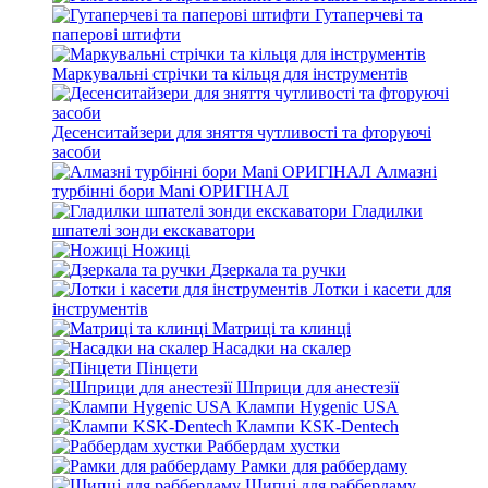
Гутаперчеві та
паперові штифти
Маркувальні стрічки та кільця для інструментів
Десенситайзери для зняття чутливості та фторуючі
засоби
Алмазні
турбінні бори Mani ОРИГІНАЛ
Гладилки
шпателі зонди екскаватори
Ножиці
Дзеркала та ручки
Лотки і касети для
інструментів
Матриці та клинці
Насадки на скалер
Пінцети
Шприци для анестезії
Клампи Hygenic USA
Клампи KSK-Dentech
Раббердам хустки
Рамки для раббердаму
Щипці для раббердаму