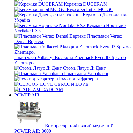
Кераміка DUCERAM
Кераміка Initial MC GC
Кераміка Джен-дентал
Україна
Кераміка Норитаке
Noritake EX3
Пластмаси Vertex-
Dental Вертекс
Пластмаси Villacryl Вілакрил Zhermack Everall7 Sp z oo
Zhermapol
Стома Латус Ді Дент
Пластмаси Yamahachi
Ручки для фрезерів
CERCON LOVE
CADCAM
POWERAIR
Компресор повітряний медичний
POWER AIR 3000