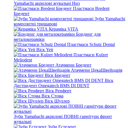
Yamahachi акрилові жувальні Низ
Пластмаси Bredent
Бредент
Зуби Yamahachi
композитні тришарові
Кераміка VITA
Бондинг для
металокераміки
Пластмаси Schutz Dental
Віск Yeti
Пластмаси Kulzer
Meliodent
Атачмени Бредент
Атачмени ЦекаШвейцарія
Віск Бредент
Віск
Дистридент Omegatech BMS DI DENT
Віск Ренферт
Віск Стома
Віск Шуллер
Зуби Yamahachi акрилові ПОВНІ гарнітури фронт
жувальні
Зуби Естедент