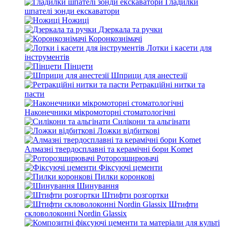
Гладилки
шпателі зонди екскаватори
Ножиці
Дзеркала та ручки
Коронкознімачі
Лотки і касети для
інструментів
Пінцети
Шприци для анестезії
Ретракційні нитки та
пасти
Наконечники мікромоторні стоматологічні
Силікони та альгінати
Ложки відбиткові
Алмазні твердосплавні та керамічні бори Komet
Роторозширювачі
Фіксуючі цементи
Пилки коронкові
Шинування
Штифти розгортки
Штифти
скловолоконні Nordin Glassix