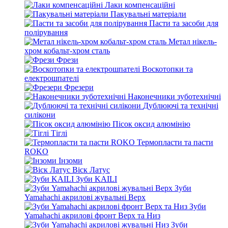
Лаки компенсаційні
Пакувальні матеріали
Пасти та засоби для
полірування
Метал нікель-
хром кобальт-хром сталь
Фрези
Воскотопки та
електрошпателі
Фрезери
Наконечники зуботехнічні
Дублюючі та технічні
силікони
Пісок оксид алюмінію
Тіглі
Термопласти та пасти
ROKO
Інзоми
Віск Латус
Зуби KAILI
Зуби
Yamahachi акрилові жувальні Верх
Зуби
Yamahachi акрилові фронт Верх та Низ
Зуби