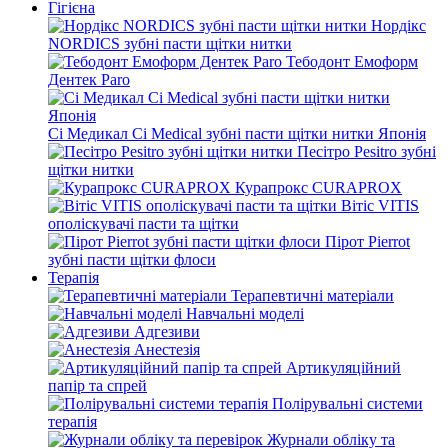
Гігієна
Нордікс
NORDICS зубні пасти щітки нитки
Тебодонт Емоформ
Дентек Paro
Сі Медикал Ci Medical зубні пасти щітки нитки Японія
Песітро Pesitro зубні
щітки нитки
Курапрокс CURAPROX
Вітіс VITIS
ополіскувачі пасти та щітки
Пірот Pierrot
зубні пасти щітки флоси
Терапія
Терапевтичні матеріали
Навчальні моделі
Адгезиви
Анестезія
Артикуляційний
папір та спрей
Полірувальні системи
терапія
Журнали обліку та