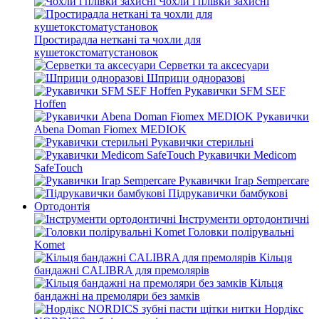
Чохли і плівки захисні
Простирадла неткані та чохли для
кушетокстоматустановок
Серветки та аксесуари
Шприци одноразові
Рукавички SFM SEF
Hoffen
Рукавички
Abena Doman Fiomex MEDIOK
Рукавички стерильні
Рукавички Medicom
SafeTouch
Рукавички Ігар Sempercare
Підрукавички бамбукові
Ортодонтія
Інструменти ортодонтичні
Головки полірувальні
Komet
Кільця
бандажні CALIBRA для премолярів
Кільця
бандажні на премоляри без замків
Нордікс