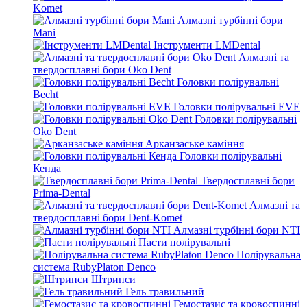
Komet
Алмазні турбінні бори
Mani
Інструменти LMDental
Алмазні та
твердосплавні бори Oko Dent
Головки полірувальні
Becht
Головки полірувальні EVE
Головки полірувальні
Oko Dent
Арканзаське каміння
Головки полірувальні
Кенда
Твердосплавні бори
Prima-Dental
Алмазні та
твердосплавні бори Dent-Komet
Алмазні турбінні бори NTI
Пасти полірувальні
Полірувальна
система RubyPlaton Denco
Штрипси
Гель травильний
Гемостазис та кровоспинні