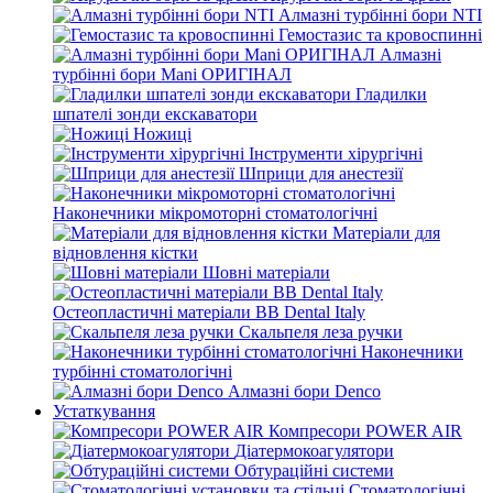
Алмазні турбінні бори NTI
Гемостазис та кровоспинні
Алмазні
турбінні бори Mani ОРИГІНАЛ
Гладилки
шпателі зонди екскаватори
Ножиці
Інструменти хірургічні
Шприци для анестезії
Наконечники мікромоторні стоматологічні
Матеріали для
відновлення кістки
Шовні матеріали
Остеопластичні матеріали BB Dental Italy
Скальпеля леза ручки
Наконечники
турбінні стоматологічні
Алмазні бори Denco
Устаткування
Компресори POWER AIR
Діатермокоагулятори
Обтураційні системи
Стоматологічні