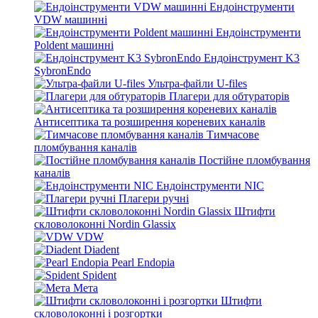
Ендоінструменти
VDW машинні
Ендоінструменти
Poldent машинні
Ендоінструмент K3
SybronEndo
Ультра-файли U-files
Плагери для обтураторів
Антисептика та розширення кореневих каналів
Тимчасове
пломбування каналів
Постійне пломбування
каналів
Ендоінструменти NIC
Плагери ручні
Штифти
скловолоконні Nordin Glassix
VDW
Diadent
Pearl Endopia
Spident
Мета
Штифти
скловолоконні і розгортки