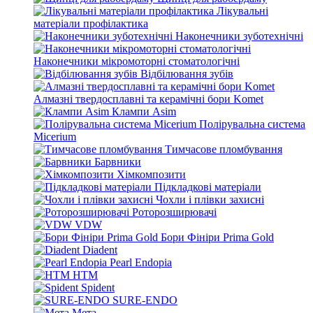
Лікувальні
матеріали профілактика
Наконечники зуботехнічні
Наконечники мікромоторні стоматологічні
Відбілювання зубів
Алмазні твердосплавні та керамічні бори Komet
Клампи Asim
Полірувальна система
Micerium
Тимчасове пломбування
Барвники
Хімкомпозити
Підкладкові матеріали
Чохли і плівки захисні
Роторозширювачі
VDW
Бори Фініри Prima Gold
Diadent
Pearl Endopia
HTM
Spident
SURE-ENDO
Мета