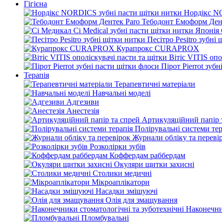
Гігієна
Нордікс N
Тебодонт Емоформ Ден
Песітро Pesitro зубні
Курапрокс CURAPROX
Вітіс VITIS опо
Пірот Pierrot зуб
Терапія
Терапевтичні матеріали
Навчальні моделі
Адгезиви
Анестезія
Артикуляційний папір 
Полірувальні системи тер
Журнали обліку та переві
Розколірки зубів
Коффердам раббердам
Окуляри щитки захисні
Столики медичні
Мікроаплікатори
Насадки змішуючі
Олія для змащування
Наконечни
Пломбувальні