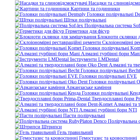
Насадки та слиновідсмо
Картини та годинники
Головки полірувальні De
Щітки полірувальні
Полірувальна система Sof
Герметики для фісур
Блокноти склянки 
Склоіономірні ре
Головки полірувальні Kom
Алмазні турбінні бори Man
Інструменти LMDental
Алмазні та тв
Головки полірувальні Becht
Головки полірувальні EVE
Головки полірувальні O
Арканзаське каміння
Головки полірувальні Кен
Твердосплавні бори Pr
Алмазні та 
Алмазні турбінні бори NTI
Пасти полірувальні
Полірувальна 
Штрипси
Гель травильний
Гемостазис та кровоспинні