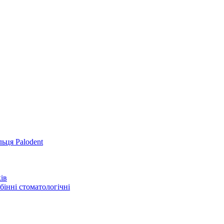
льця Palodent
ів
інні стоматологічні