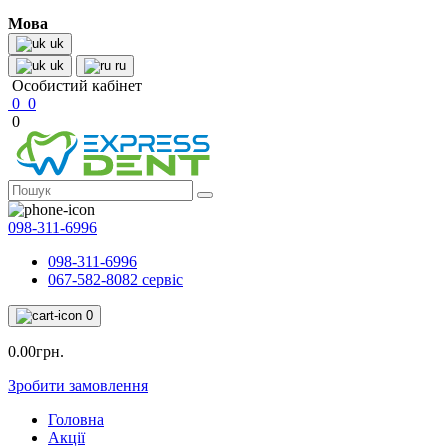
Мова
uk
uk
ru
Особистий кабінет
0
0
0
098-311-6996
098-311-6996
067-582-8082 сервіс
0
0.00грн.
Зробити замовлення
Головна
Акції