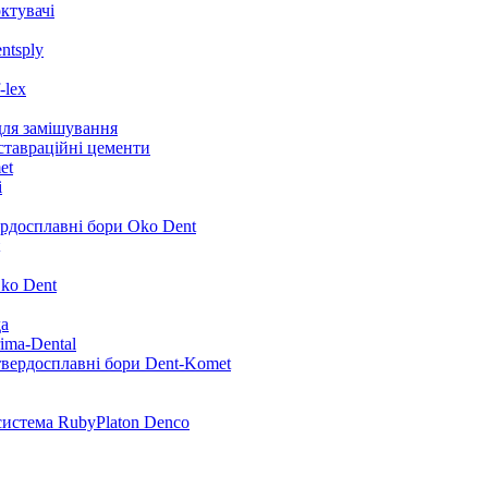
ктувачі
ntsply
-lex
для замішування
ставраційні цементи
et
i
ердосплавні бори Oko Dent
ko Dent
да
ima-Dental
твердосплавні бори Dent-Komet
система RubyPlaton Denco