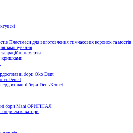
ктувачі
Пластмаси для виготовлення тимчасових коронок та мостів
для замішування
ставраційні цементи
и кришками
i
ердосплавні бори Oko Dent
ima-Dental
твердосплавні бори Dent-Komet
нні бори Mani ОРИГІНАЛ
 зонди екскаватори
трументів