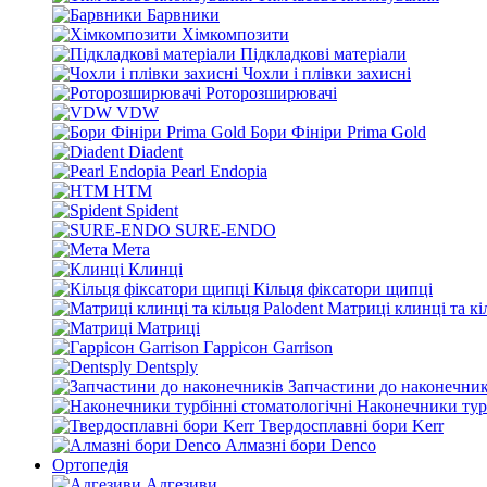
Барвники
Хімкомпозити
Підкладкові матеріали
Чохли і плівки захисні
Роторозширювачі
VDW
Бори Фініри Prima Gold
Diadent
Pearl Endopia
HTM
Spident
SURE-ENDO
Мета
Клинці
Кільця фіксатори щипці
Матриці клинці та кі
Матриці
Гаррісон Garrison
Dentsply
Запчастини до наконечник
Наконечники турб
Твердосплавні бори Kerr
Алмазні бори Denco
Ортопедія
Адгезиви