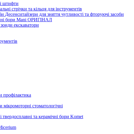
ві штифти
льні стрічки та кільця для інструментів
Десенситайзери для зняття чутливості та фторуючі засоби
нні бори Mani ОРИГІНАЛ
 зонди екскаватори
трументів
ли профілактика
 мікромоторні стоматологічні
і твердосплавні та керамічні бори Komet
Micerium