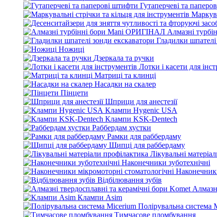
Гутаперчеві та паперо
Маркува
Алмазні турбі
Гладилки шпателі
Ножиці
Дзеркала та ручки
Лотки і касети для інс
Матриці та клинці
Насадки на скалер
Пінцети
Шприци для анестезії
Клампи Hygenic USA
Клампи KSK-Dentech
Раббердам хустки
Рамки для раббердаму
Щипці для раббердаму
Лікувальні матеріа
Наконечники зуботехнічні
Наконечники
Відбілювання зубів
Алмазн
Клампи Asim
Полірувальна система 
Тимчасове пломбування