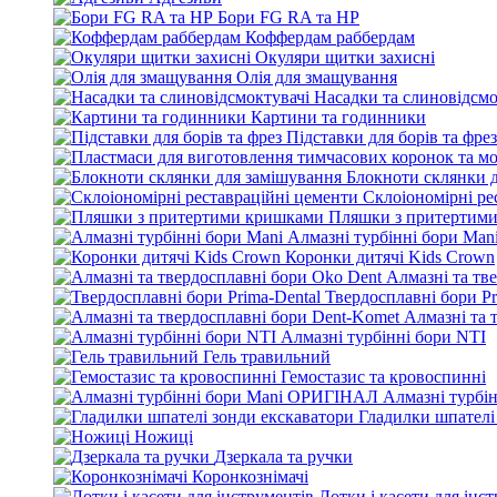
Бори FG RA та HP
Коффердам раббердам
Окуляри щитки захисні
Олія для змащування
Насадки та слиновідсмо
Картини та годинники
Підставки для борів та фрез
Блокноти склянки 
Склоіономірні ре
Пляшки з притертим
Алмазні турбінні бори Man
Коронки дитячі Kids Crown
Алмазні та тв
Твердосплавні бори Pr
Алмазні та 
Алмазні турбінні бори NTI
Гель травильний
Гемостазис та кровоспинні
Алмазні турбі
Гладилки шпателі
Ножиці
Дзеркала та ручки
Коронкознімачі
Лотки і касети для інс