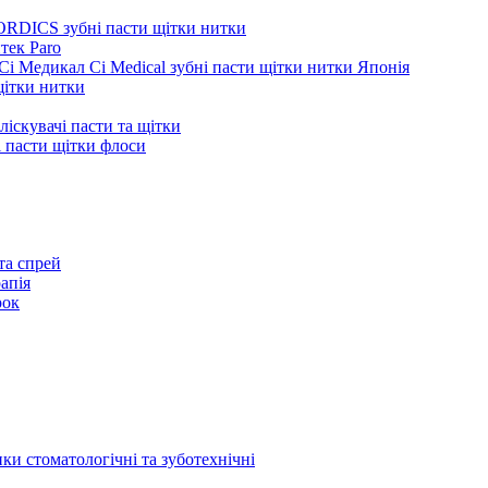
ORDICS зубні пасти щітки нитки
тек Paro
Сі Медикал Ci Medical зубні пасти щітки нитки Японія
 щітки нитки
ліскувачі пасти та щітки
ні пасти щітки флоси
та спрей
апія
рок
ки стоматологічні та зуботехнічні