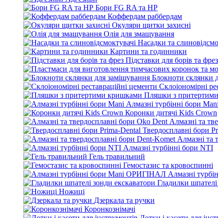
Бори FG RA та HP
Коффердам раббердам
Окуляри щитки захисні
Олія для змащування
Насадки та слиновідсмо
Картини та годинники
Підставки для борів та фрез
Блокноти склянки 
Склоіономірні ре
Пляшки з притертим
Алмазні турбінні бори Man
Коронки дитячі Kids Crown
Алмазні та тв
Твердосплавні бори Pr
Алмазні та 
Алмазні турбінні бори NTI
Гель травильний
Гемостазис та кровоспинні
Алмазні турбі
Гладилки шпателі
Ножиці
Дзеркала та ручки
Коронкознімачі
Лотки і касети для інс