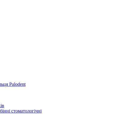
льця Palodent
ів
інні стоматологічні