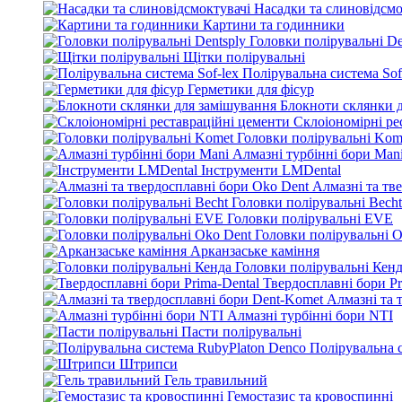
Насадки та слиновідсмо
Картини та годинники
Головки полірувальні De
Щітки полірувальні
Полірувальна система Sof
Герметики для фісур
Блокноти склянки 
Склоіономірні ре
Головки полірувальні Kom
Алмазні турбінні бори Man
Інструменти LMDental
Алмазні та тв
Головки полірувальні Becht
Головки полірувальні EVE
Головки полірувальні O
Арканзаське каміння
Головки полірувальні Кен
Твердосплавні бори Pr
Алмазні та 
Алмазні турбінні бори NTI
Пасти полірувальні
Полірувальна 
Штрипси
Гель травильний
Гемостазис та кровоспинні