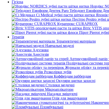
Гігієна
Нордікс N
Тебодонт Емоформ Ден
Песітро Pesitro зубні
Курапрокс CURAPROX
Вітіс VITIS опо
Пірот Pierrot зуб
Терапія
Терапевтичні матеріали
Навчальні моделі
Адгезиви
Анестезія
Артикуляційний папір 
Полірувальні системи тер
Журнали обліку та переві
Розколірки зубів
Коффердам раббердам
Окуляри щитки захисні
Столики медичні
Мікроаплікатори
Насадки змішуючі
Олія для змащування
Наконечни
Пломбувальні