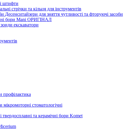
ві штифти
льні стрічки та кільця для інструментів
Десенситайзери для зняття чутливості та фторуючі засоби
нні бори Mani ОРИГІНАЛ
 зонди екскаватори
трументів
ли профілактика
 мікромоторні стоматологічні
і твердосплавні та керамічні бори Komet
Micerium