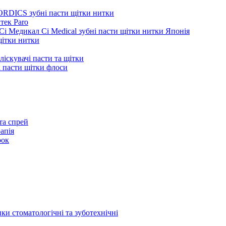
ORDICS зубні пасти щітки нитки
тек Paro
Сі Медикал Ci Medical зубні пасти щітки нитки Японія
 щітки нитки
ліскувачі пасти та щітки
ні пасти щітки флоси
та спрей
апія
рок
ки стоматологічні та зуботехнічні