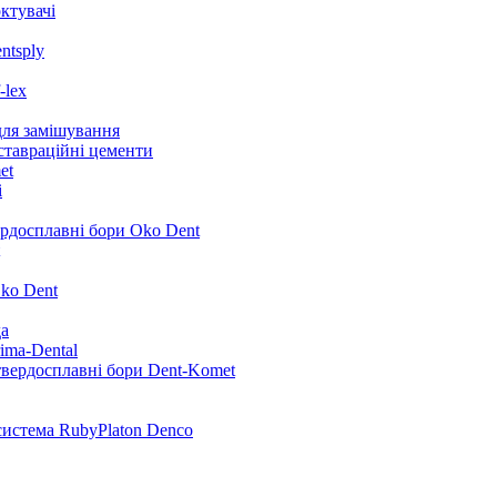
ктувачі
ntsply
-lex
для замішування
ставраційні цементи
et
i
ердосплавні бори Oko Dent
ko Dent
да
ima-Dental
твердосплавні бори Dent-Komet
система RubyPlaton Denco