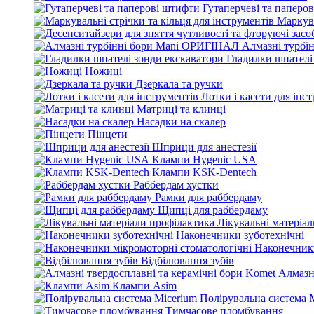
Гутаперчеві та паперо
Маркува
Алмазні турбі
Гладилки шпателі
Ножиці
Дзеркала та ручки
Лотки і касети для інс
Матриці та клинці
Насадки на скалер
Пінцети
Шприци для анестезії
Клампи Hygenic USA
Клампи KSK-Dentech
Раббердам хустки
Рамки для раббердаму
Щипці для раббердаму
Лікувальні матеріа
Наконечники зуботехнічні
Наконечники
Відбілювання зубів
Алмазн
Клампи Asim
Полірувальна система 
Тимчасове пломбування