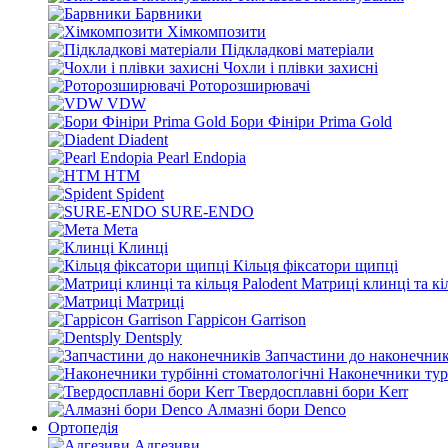
Барвники
Хімкомпозити
Підкладкові матеріали
Чохли і плівки захисні
Роторозширювачі
VDW
Бори Фініри Prima Gold
Diadent
Pearl Endopia
HTM
Spident
SURE-ENDO
Мета
Клинці
Кільця фіксатори щипці
Матриці клинці та кі
Матриці
Гаррісон Garrison
Dentsply
Запчастини до наконечник
Наконечники турб
Твердосплавні бори Kerr
Алмазні бори Denco
Ортопедія
Адгезиви