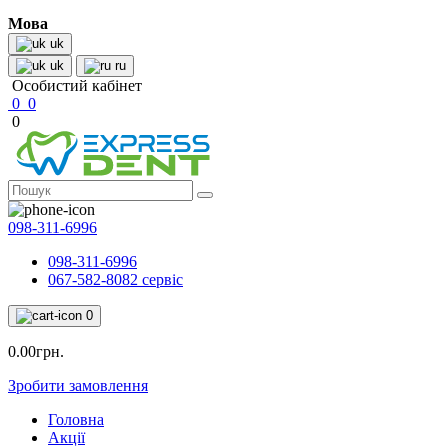
Мова
uk
uk
ru
Особистий кабінет
0
0
0
098-311-6996
098-311-6996
067-582-8082 сервіс
0
0.00грн.
Зробити замовлення
Головна
Акції