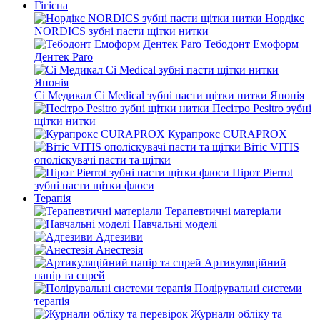
Гігієна
Нордікс
NORDICS зубні пасти щітки нитки
Тебодонт Емоформ
Дентек Paro
Сі Медикал Ci Medical зубні пасти щітки нитки Японія
Песітро Pesitro зубні
щітки нитки
Курапрокс CURAPROX
Вітіс VITIS
ополіскувачі пасти та щітки
Пірот Pierrot
зубні пасти щітки флоси
Терапія
Терапевтичні матеріали
Навчальні моделі
Адгезиви
Анестезія
Артикуляційний
папір та спрей
Полірувальні системи
терапія
Журнали обліку та