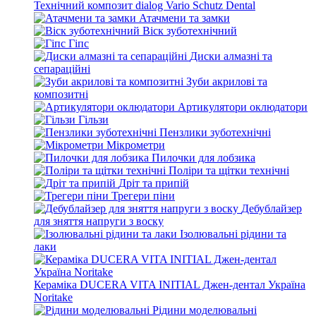
Технічний композит dialog Vario Schutz Dental
Атачмени та замки
Віск зуботехнічний
Гіпс
Диски алмазні та
сепараційні
Зуби акрилові та
композитні
Артикулятори оклюдатори
Гільзи
Пензлики зуботехнічні
Мікрометри
Пилочки для лобзика
Поліри та щітки технічні
Дріт та припій
Трегери піни
Дебублайзер
для зняття напруги з воску
Ізолювальні рідини та
лаки
Кераміка DUCERA VITA INITIAL Джен-дентал Україна
Noritake
Рідини моделювальні