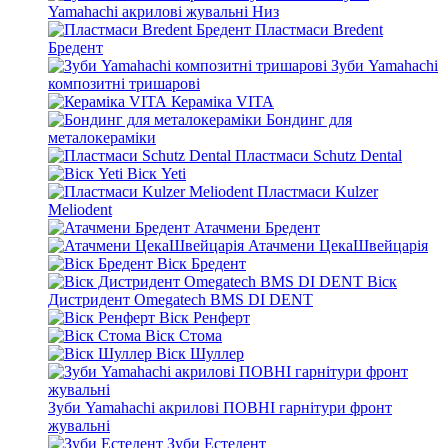
Yamahachi акрилові жувальні Низ
Пластмаси Bredent
Бредент
Зуби Yamahachi
композитні тришарові
Кераміка VITA
Бондинг для
металокераміки
Пластмаси Schutz Dental
Віск Yeti
Пластмаси Kulzer
Meliodent
Атачмени Бредент
Атачмени ЦекаШвейцарія
Віск Бредент
Віск
Дистридент Omegatech BMS DI DENT
Віск Ренферт
Віск Стома
Віск Шуллер
Зуби Yamahachi акрилові ПОВНІ гарнітури фронт
жувальні
Зуби Естедент