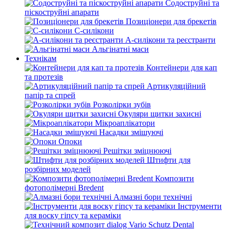
Содоструйні та
піскоструйні апарати
Позиціонери для брекетів
С-силікони
А-силікони та реєстранти
Альгінатні маси
Технікам
Контейнери для кап
та протезів
Артикуляційний
папір та спрей
Розколірки зубів
Окуляри щитки захисні
Мікроаплікатори
Насадки змішуючі
Опоки
Решітки зміцнюючі
Штифти для
розбірних моделей
Композити
фотополімерні Bredent
Алмазні бори технічні
Інструменти
для воску гіпсу та кераміки