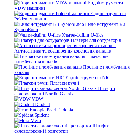
Ендоінструменти
VDW машинні
Ендоінструменти
Poldent машинні
Ендоінструмент K3
SybronEndo
Ультра-файли U-files
Плагери для обтураторів
Антисептика та розширення кореневих каналів
Тимчасове
пломбування каналів
Постійне пломбування
каналів
Ендоінструменти NIC
Плагери ручні
Штифти
скловолоконні Nordin Glassix
VDW
Diadent
Pearl Endopia
Spident
Мета
Штифти
скловолоконні і розгортки