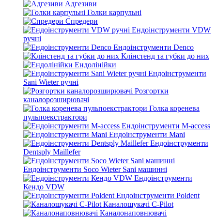
Адгезиви
Голки карпульні
Спредери
Ендоінструменти VDW
ручні
Ендоінструменти Denco
Клінстенд та губки до них
Ендолінійки
Ендоінструменти
Sani Wieter ручні
Розгортки
каналорозширювачі
Голка коренева
пульпоекстрактори
Ендоінструменти M-access
Ендоінструменти Mani
Ендоінструменти
Dentsply Maillefer
Ендоінструменти Soco Wieter Sani машинні
Ендоінструменти
Кендо VDW
Ендоінструменти Poldent
Каналошукачі C-Pilot
Каналонаповнювачі