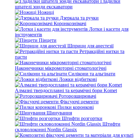
Гладилки
шпателі зонди екскаватори
Ножиці
Дзеркала та ручки
Коронкознімачі
Лотки і касети для
інструментів
Пінцети
Шприци для анестезії
Ретракційні нитки та
пасти
Наконечники мікромоторні стоматологічні
Силікони та альгінати
Ложки відбиткові
Алмазні твердосплавні та керамічні бори Komet
Роторозширювачі
Фіксуючі цементи
Пилки коронкові
Шинування
Штифти розгортки
Штифти
скловолоконні Nordin Glassix