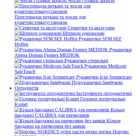
Чохли і плівки захисні
Простирадла неткані та чохли для
кушетокстоматустановок
Серветки та аксесуари
Шприци одноразові
Рукавички SFM SEF
Hoffen
Рукавички
Abena Doman Fiomex MEDIOK
Рукавички стерильні
Рукавички Medicom
SafeTouch
Рукавички Ігар Sempercare
Підрукавички бамбукові
Ортодонтія
Інструменти ортодонтичні
Головки полірувальні
Komet
Кільця
бандажні CALIBRA для премолярів
Кільця
бандажні на премоляри без замків
Нордікс