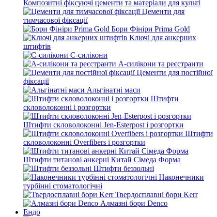
Композитні фіксуючі цементи та матеріали для культі
Цементи для
тимчасової фіксації
Бори Фініри Prima Gold
Ключі для анкерних
штифтів
С-силікони
А-силікони та реєстранти
Цементи для постійної
фіксації
Альгінатні маси
Штифти
скловолоконні і розгортки
Штифти скловолоконні Jen-Esterpost і розгортки
Штифти
скловолоконні Overfibers і розгортки
Штифти титанові анкерні Китай Сімеда Форма
Штифти беззольні
Наконечники
турбінні стоматологічні
Твердосплавні бори Kerr
Алмазні бори Denco
Ендо