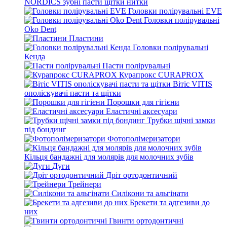
NORDICS зубні пасти щітки нитки
Головки полірувальні EVE
Головки полірувальні
Oko Dent
Пластини
Головки полірувальні
Кенда
Пасти полірувальні
Курапрокс CURAPROX
Вітіс VITIS
ополіскувачі пасти та щітки
Порошки для гігієни
Еластичні аксесуари
Трубки щічні замки
під бондинг
Фотополімеризатори
Кільця бандажні для молярів для молочних зубів
Дуги
Дріт ортодонтичний
Трейнери
Силікони та альгінати
Брекети та адгезиви до
них
Гвинти ортодонтичні