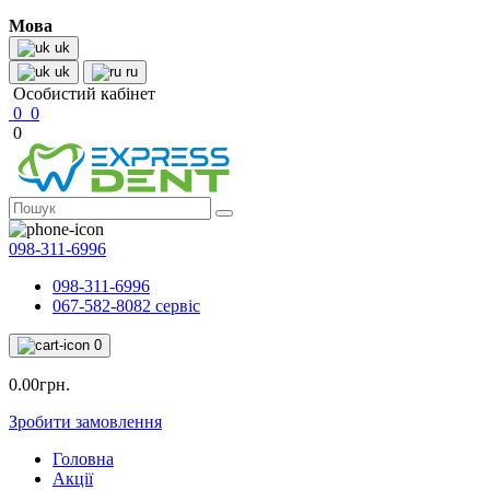
Мова
uk
uk
ru
Особистий кабінет
0
0
0
098-311-6996
098-311-6996
067-582-8082 сервіс
0
0.00грн.
Зробити замовлення
Головна
Акції