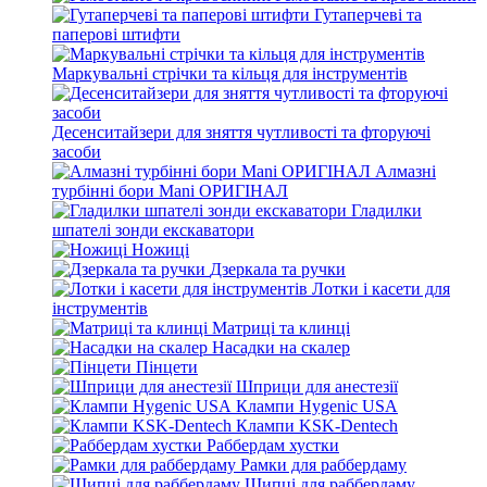
Гутаперчеві та
паперові штифти
Маркувальні стрічки та кільця для інструментів
Десенситайзери для зняття чутливості та фторуючі
засоби
Алмазні
турбінні бори Mani ОРИГІНАЛ
Гладилки
шпателі зонди екскаватори
Ножиці
Дзеркала та ручки
Лотки і касети для
інструментів
Матриці та клинці
Насадки на скалер
Пінцети
Шприци для анестезії
Клампи Hygenic USA
Клампи KSK-Dentech
Раббердам хустки
Рамки для раббердаму
Щипці для раббердаму