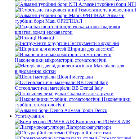
Алмазні турбінні бори NTI
Гемостазис та кровоспинні
Алмазні
турбінні бори Mani ОРИГІНАЛ
Гладилки
шпателі зонди екскаватори
Ножиці
Інструменти хірургічні
Шприци для анестезії
Наконечники мікромоторні стоматологічні
Матеріали для
відновлення кістки
Шовні матеріали
Остеопластичні матеріали BB Dental Italy
Скальпеля леза ручки
Наконечники
турбінні стоматологічні
Алмазні бори Denco
Устаткування
Компресори POWER AIR
Діатермокоагулятори
Обтураційні системи
Стоматологічні