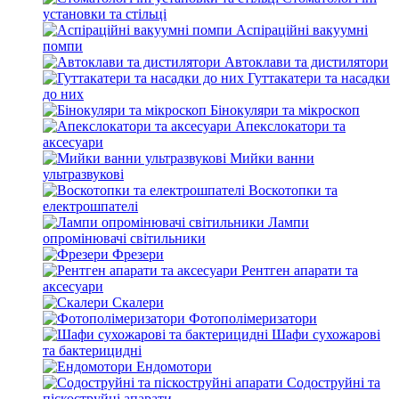
установки та стільці
Аспіраційні вакуумні
помпи
Автоклави та дистилятори
Гуттакатери та насадки
до них
Бінокуляри та мікроскоп
Апекслокатори та
аксесуари
Мийки ванни
ультразвукові
Воскотопки та
електрошпателі
Лампи
опромінювачі світильники
Фрезери
Рентген апарати та
аксесуари
Скалери
Фотополімеризатори
Шафи сухожарові
та бактерицидні
Ендомотори
Содоструйні та
піскоструйні апарати