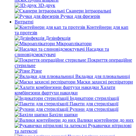
3D-друк
Сканери інтраоральні
Ручки для фрезерів
Витратні
Контейнери для кап
та протезів
Дезінфекція
Мікроаплікатори
Насадки та
слиновідсмоктувачі
Покриття операційне
стерильне
Різне
Вкладки для плювальниці
Маски захисні респіратори
Халати
комбінезони фартухи накидки
Індикатори стерилізації
Пакети для стерилізації
Рулони для стерилізації
Бахіли шапки
Валики контейнери до них
Рукавички нітрилові
та латексні