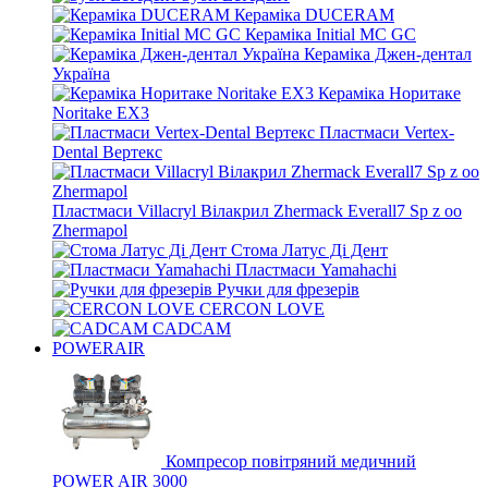
Кераміка DUCERAM
Кераміка Initial MC GC
Кераміка Джен-дентал
Україна
Кераміка Норитаке
Noritake EX3
Пластмаси Vertex-
Dental Вертекс
Пластмаси Villacryl Вілакрил Zhermack Everall7 Sp z oo
Zhermapol
Стома Латус Ді Дент
Пластмаси Yamahachi
Ручки для фрезерів
CERCON LOVE
CADCAM
POWERAIR
Компресор повітряний медичний
POWER AIR 3000