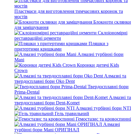
Пластмаси для виготовлення тимчасових коронок та
мостів
Блокноти склянки
для замішування
Склоіономірні
реставраційні цементи
Пляшки з
притертими кришками
Алмазні турбінні бори
Mani
Коронки дитячі Kids
Crown
Алмазні та
твердосплавні бори Oko Dent
Твердосплавні бори
Prima-Dental
Алмазні та
твердосплавні бори Dent-Komet
Алмазні турбінні бори NTI
Гель травильний
Гемостазис та кровоспинні
Алмазні
турбінні бори Mani ОРИГІНАЛ