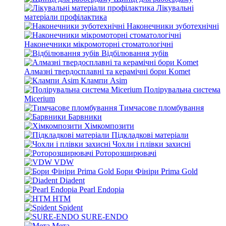
Лікувальні
матеріали профілактика
Наконечники зуботехнічні
Наконечники мікромоторні стоматологічні
Відбілювання зубів
Алмазні твердосплавні та керамічні бори Komet
Клампи Asim
Полірувальна система
Micerium
Тимчасове пломбування
Барвники
Хімкомпозити
Підкладкові матеріали
Чохли і плівки захисні
Роторозширювачі
VDW
Бори Фініри Prima Gold
Diadent
Pearl Endopia
HTM
Spident
SURE-ENDO
Мета