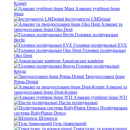
Komet
Алмазні турбінні бори
Mani
Інструменти LMDental
Алмазні та
твердосплавні бори Oko Dent
Головки полірувальні
Becht
Головки полірувальні EVE
Головки полірувальні
Oko Dent
Арканзаське каміння
Головки полірувальні
Кенда
Твердосплавні бори
Prima-Dental
Алмазні та
твердосплавні бори Dent-Komet
Алмазні турбінні бори NTI
Пасти полірувальні
Полірувальна
система RubyPlaton Denco
Штрипси
Гель травильний
Гемостазис та кровоспинні