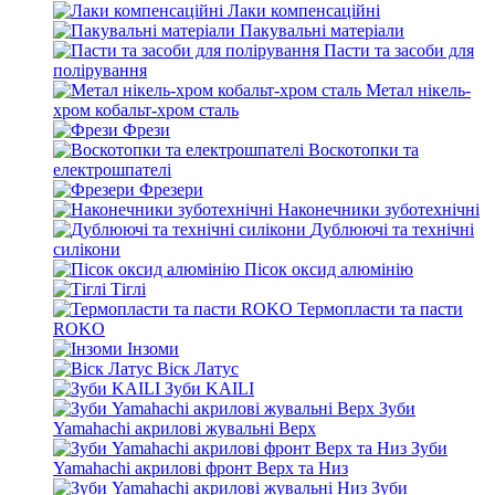
Лаки компенсаційні
Пакувальні матеріали
Пасти та засоби для
полірування
Метал нікель-
хром кобальт-хром сталь
Фрези
Воскотопки та
електрошпателі
Фрезери
Наконечники зуботехнічні
Дублюючі та технічні
силікони
Пісок оксид алюмінію
Тіглі
Термопласти та пасти
ROKO
Інзоми
Віск Латус
Зуби KAILI
Зуби
Yamahachi акрилові жувальні Верх
Зуби
Yamahachi акрилові фронт Верх та Низ
Зуби