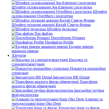
Штифти скловолоконні Jen-Esterpost і розгортки
Штифти
скловолоконні Overfibers і розгортки
Штифти титанові анкерні Китай Сімеда Форма
Штифти беззольні
Пас-файли
Протейпери Protaper
Профайли Profile
Енджін рімери
машинні рімери
Хірургія
Насадки та
слиновідсмоктувачі
Покриття операційне
стерильне
Імплантати BB Dental
Трансфери
аналоги фрези обмежувачі
Іригаційні трубки
фізіодиспенсера
Алмазні та
твердосплавні бори Oko Dent
Хірургічні бори та фрези