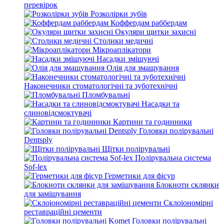
перевірок
Розколірки зубів
Коффердам раббердам
Окуляри щитки захисні
Столики медичні
Мікроаплікатори
Насадки змішуючі
Олія для змащування
Наконечники стоматологічні та зуботехнічні
Пломбувальні
Насадки та
слиновідсмоктувачі
Картини та годинники
Головки полірувальні
Dentsply
Щітки полірувальні
Полірувальна система
Sof-lex
Герметики для фісур
Блокноти склянки
для замішування
Склоіономірні
реставраційні цементи
Головки полірувальні