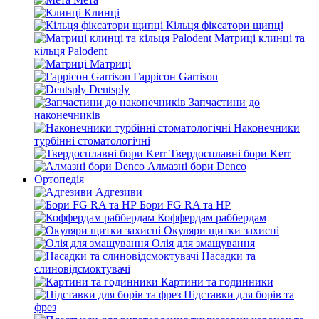
Клинці
Кільця фіксатори щипці
Матриці клинці та
кільця Palodent
Матриці
Гаррісон Garrison
Dentsply
Запчастини до
наконечників
Наконечники
турбінні стоматологічні
Твердосплавні бори Kerr
Алмазні бори Denco
Ортопедія
Адгезиви
Бори FG RA та HP
Коффердам раббердам
Окуляри щитки захисні
Олія для змащування
Насадки та
слиновідсмоктувачі
Картини та годинники
Підставки для борів та
фрез