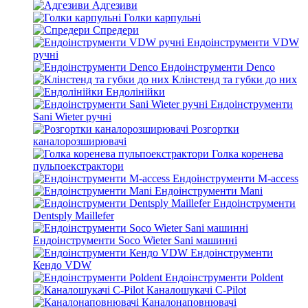
Адгезиви
Голки карпульні
Спредери
Ендоінструменти VDW
ручні
Ендоінструменти Denco
Клінстенд та губки до них
Ендолінійки
Ендоінструменти
Sani Wieter ручні
Розгортки
каналорозширювачі
Голка коренева
пульпоекстрактори
Ендоінструменти M-access
Ендоінструменти Mani
Ендоінструменти
Dentsply Maillefer
Ендоінструменти Soco Wieter Sani машинні
Ендоінструменти
Кендо VDW
Ендоінструменти Poldent
Каналошукачі C-Pilot
Каналонаповнювачі