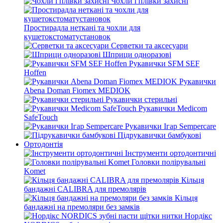
Чохли і плівки захисні
Простирадла неткані та чохли для
кушетокстоматустановок
Серветки та аксесуари
Шприци одноразові
Рукавички SFM SEF
Hoffen
Рукавички
Abena Doman Fiomex MEDIOK
Рукавички стерильні
Рукавички Medicom
SafeTouch
Рукавички Ігар Sempercare
Підрукавички бамбукові
Ортодонтія
Інструменти ортодонтичні
Головки полірувальні
Komet
Кільця
бандажні CALIBRA для премолярів
Кільця
бандажні на премоляри без замків
Нордікс