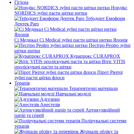
Гігієна
Нордікс
NORDICS зубні пасти щітки нитки
Тебодонт Емоформ
Дентек Paro
Сі Медикал Ci Medical зубні пасти щітки нитки Японія
Песітро Pesitro зубні
щітки нитки
Курапрокс CURAPROX
Вітіс VITIS
ополіскувачі пасти та щітки
Пірот Pierrot
зубні пасти щітки флоси
Терапія
Терапевтичні матеріали
Навчальні моделі
Адгезиви
Анестезія
Артикуляційний
папір та спрей
Полірувальні системи
терапія
Журнали обліку та