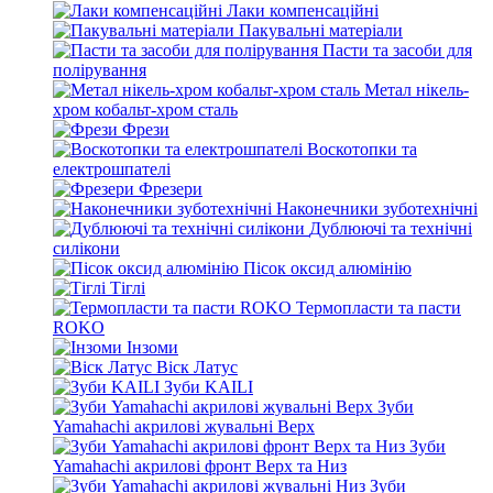
Лаки компенсаційні
Пакувальні матеріали
Пасти та засоби для
полірування
Метал нікель-
хром кобальт-хром сталь
Фрези
Воскотопки та
електрошпателі
Фрезери
Наконечники зуботехнічні
Дублюючі та технічні
силікони
Пісок оксид алюмінію
Тіглі
Термопласти та пасти
ROKO
Інзоми
Віск Латус
Зуби KAILI
Зуби
Yamahachi акрилові жувальні Верх
Зуби
Yamahachi акрилові фронт Верх та Низ
Зуби