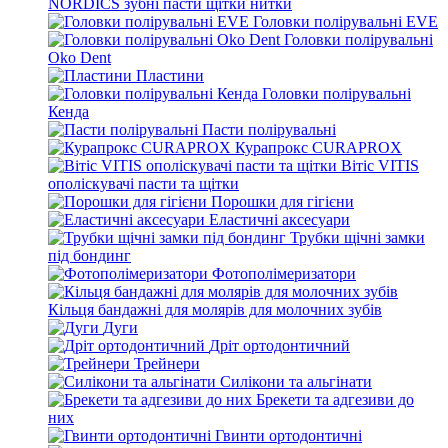
NORDICS зубні пасти щітки нитки
Головки полірувальні EVE
Головки полірувальні
Oko Dent
Пластини
Головки полірувальні
Кенда
Пасти полірувальні
Курапрокс CURAPROX
Вітіс VITIS
ополіскувачі пасти та щітки
Порошки для гігієни
Еластичні аксесуари
Трубки щічні замки
під бондинг
Фотополімеризатори
Кільця бандажні для молярів для молочних зубів
Дуги
Дріт ортодонтичний
Трейнери
Силікони та альгінати
Брекети та адгезиви до
них
Гвинти ортодонтичні