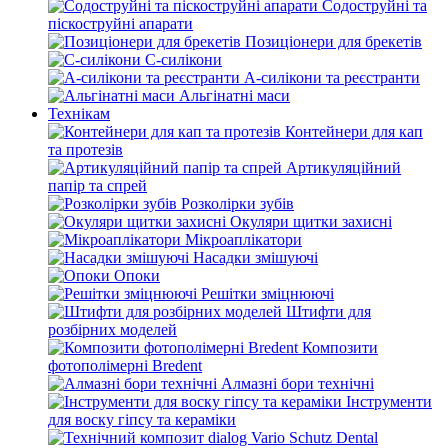
Содоструйні та
піскоструйні апарати
Позиціонери для брекетів
С-силікони
А-силікони та реєстранти
Альгінатні маси
Технікам
Контейнери для кап
та протезів
Артикуляційний
папір та спрей
Розколірки зубів
Окуляри щитки захисні
Мікроаплікатори
Насадки змішуючі
Опоки
Решітки зміцнюючі
Штифти для
розбірних моделей
Композити
фотополімерні Bredent
Алмазні бори технічні
Інструменти
для воску гіпсу та кераміки