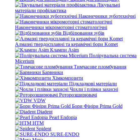
Лікувальні
матеріали профілактика
Наконечники зуботехнічні
Наконечники мікромоторні стоматологічні
Відбілювання зубів
Алмазні твердосплавні та керамічні бори Komet
Клампи Asim
Полірувальна система
Micerium
Тимчасове пломбування
Барвники
Хімкомпозити
Підкладкові матеріали
Чохли і плівки захисні
Роторозширювачі
VDW
Бори Фініри Prima Gold
Diadent
Pearl Endopia
HTM
Spident
SURE-ENDO
Мета