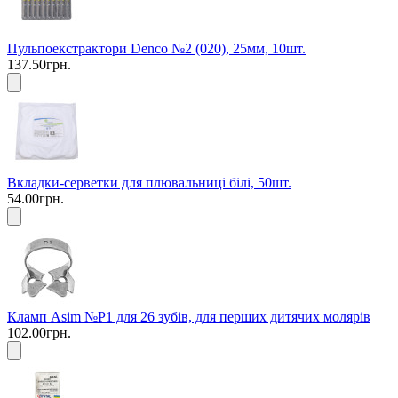
Пульпоекстрактори Denco №2 (020), 25мм, 10шт.
137.50грн.
Вкладки-серветки для плювальниці білі, 50шт.
54.00грн.
Кламп Asim №P1 для 26 зубів, для перших дитячих молярів
102.00грн.