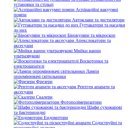
установки та стільці
Аспіраційні вакуумні
помпи
Автоклави та дистилятори
Гуттакатери та насадки
до них
Бінокуляри та мікроскоп
Апекслокатори та
аксесуари
Мийки ванни
ультразвукові
Воскотопки та
електрошпателі
Лампи
опромінювачі світильники
Фрезери
Рентген апарати та
аксесуари
Скалери
Фотополімеризатори
Шафи сухожарові
та бактерицидні
Ендомотори
Содоструйні та
піскоструйні апарати