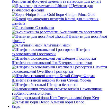
Композитні фіксуючі цементи та матеріали для культі
Цементи для
тимчасової фіксації
Бори Фініри Prima Gold
Ключі для анкерних
штифтів
С-силікони
А-силікони та реєстранти
Цементи для постійної
фіксації
Альгінатні маси
Штифти
скловолоконні і розгортки
Штифти скловолоконні Jen-Esterpost і розгортки
Штифти
скловолоконні Overfibers і розгортки
Штифти титанові анкерні Китай Сімеда Форма
Штифти беззольні
Наконечники
турбінні стоматологічні
Твердосплавні бори Kerr
Алмазні бори Denco
Ендо