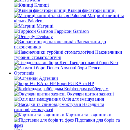
Клинці
Кільця фіксатори щипці
Матриці клинці та
кільця Palodent
Матриці
Гаррісон Garrison
Dentsply
Запчастини до
наконечників
Наконечники
турбінні стоматологічні
Твердосплавні бори Kerr
Алмазні бори Denco
Ортопедія
Адгезиви
Бори FG RA та HP
Коффердам раббердам
Окуляри щитки захисні
Олія для змащування
Насадки та
слиновідсмоктувачі
Картини та годинники
Підставки для борів та
фрез