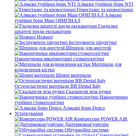
Алмазні турбінні бори NTI
Гемостазис та кровоспинні
Алмазні
турбінні бори Mani ОРИГІНАЛ
Гладилки
шпателі зонди екскаватори
Ножиці
Інструменти хірургічні
Шприци для анестезії
Наконечники мікромоторні стоматологічні
Матеріали для
відновлення кістки
Шовні матеріали
Остеопластичні матеріали BB Dental Italy
Скальпеля леза ручки
Наконечники
турбінні стоматологічні
Алмазні бори Denco
Устаткування
Компресори POWER AIR
Діатермокоагулятори
Обтураційні системи
Стоматологічні