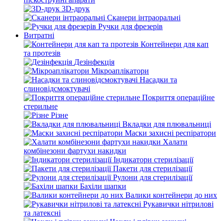
3D-друк
Сканери інтраоральні
Ручки для фрезерів
Витратні
Контейнери для кап
та протезів
Дезінфекція
Мікроаплікатори
Насадки та
слиновідсмоктувачі
Покриття операційне
стерильне
Різне
Вкладки для плювальниці
Маски захисні респіратори
Халати
комбінезони фартухи накидки
Індикатори стерилізації
Пакети для стерилізації
Рулони для стерилізації
Бахіли шапки
Валики контейнери до них
Рукавички нітрилові
та латексні