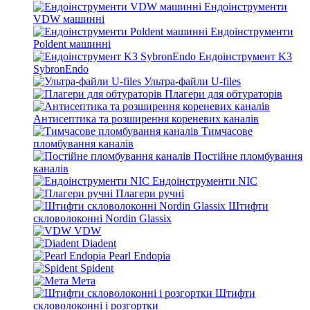
Ендоінструменти
VDW машинні
Ендоінструменти
Poldent машинні
Ендоінструмент K3
SybronEndo
Ультра-файли U-files
Плагери для обтураторів
Антисептика та розширення кореневих каналів
Тимчасове
пломбування каналів
Постійне пломбування
каналів
Ендоінструменти NIC
Плагери ручні
Штифти
скловолоконні Nordin Glassix
VDW
Diadent
Pearl Endopia
Spident
Мета
Штифти
скловолоконні і розгортки