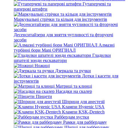
Гутаперчеві та
паперові штифти
Маркувальні стрічки та кільця для інструментів
Десенситайзери для зняття чутливості та фторуючі
засоби
Алмазні
турбінні бори Mani ОРИГІНАЛ
Гладилки
шпателі зонди екскаватори
Ножиці
Дзеркала та ручки
Лотки і касети для
інструментів
Матриці та клинці
Насадки на скалер
Пінцети
Шприци для анестезії
Клампи Hygenic USA
Клампи KSK-Dentech
Раббердам хустки
Рамки для раббердаму
Щипці для раббердаму