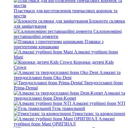
Пластмаси для виготовлення тимчасових коронок та
мостів
Блокноти склянки
для замішування
Склоіономірні
реставраційні цементи
Пляшки з
притертими кришками
Алмазні турбінні бори
Mani
Коронки дитячі Kids
Crown
Алмазні та
твердосплавні бори Oko Dent
Твердосплавні бори
Prima-Dental
Алмазні та
твердосплавні бори Dent-Komet
Алмазні турбінні бори NTI
Гель травильний
Гемостазис та кровоспинні
Алмазні
турбінні бори Mani ОРИГІНАЛ