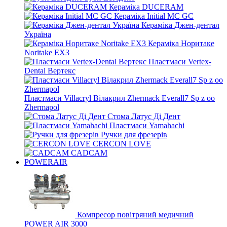
Кераміка DUCERAM
Кераміка Initial MC GC
Кераміка Джен-дентал
Україна
Кераміка Норитаке
Noritake EX3
Пластмаси Vertex-
Dental Вертекс
Пластмаси Villacryl Вілакрил Zhermack Everall7 Sp z oo
Zhermapol
Стома Латус Ді Дент
Пластмаси Yamahachi
Ручки для фрезерів
CERCON LOVE
CADCAM
POWERAIR
Компресор повітряний медичний
POWER AIR 3000