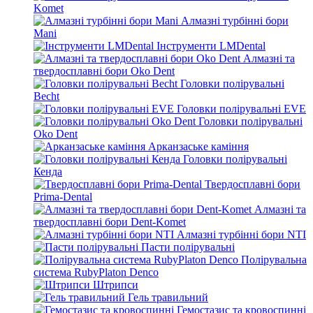
Komet
Алмазні турбінні бори
Mani
Інструменти LMDental
Алмазні та
твердосплавні бори Oko Dent
Головки полірувальні
Becht
Головки полірувальні EVE
Головки полірувальні
Oko Dent
Арканзаське каміння
Головки полірувальні
Кенда
Твердосплавні бори
Prima-Dental
Алмазні та
твердосплавні бори Dent-Komet
Алмазні турбінні бори NTI
Пасти полірувальні
Полірувальна
система RubyPlaton Denco
Штрипси
Гель травильний
Гемостазис та кровоспинні