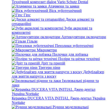
Технічний композит dialog Vario Schutz Dental
Атачмени та замки
Віск зуботехнічний
Гіпс
Диски алмазні та
сепараційні
Зуби акрилові та
композитні
Артикулятори оклюдатори
Гільзи
Пензлики зуботехнічні
Мікрометри
Пилочки для лобзика
Поліри та щітки технічні
Дріт та припій
Трегери піни
Дебублайзер
для зняття напруги з воску
Ізолювальні рідини та
лаки
Кераміка DUCERA VITA INITIAL Джен-дентал Україна
Noritake
Рідини моделювальні