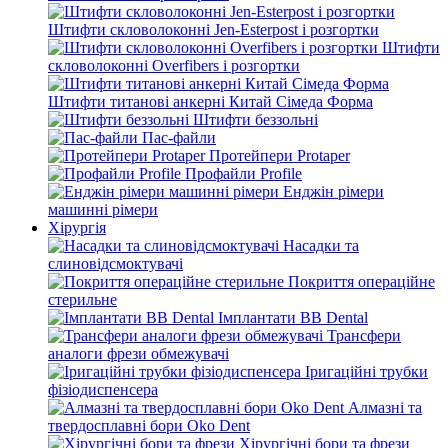
Штифти скловолоконні Jen-Esterpost і розгортки
Штифти
скловолоконні Overfibers і розгортки
Штифти титанові анкерні Китай Сімеда Форма
Штифти беззольні
Пас-файли
Протейпери Protaper
Профайли Profile
Енджін рімери
машинні рімери
Хірургія
Насадки та
слиновідсмоктувачі
Покриття операційне
стерильне
Імплантати BB Dental
Трансфери
аналоги фрези обмежувачі
Іригаційні трубки
фізіодиспенсера
Алмазні та
твердосплавні бори Oko Dent
Хірургічні бори та фрези