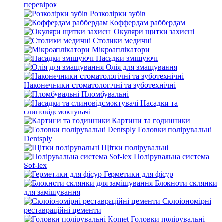
перевірок
Розколірки зубів
Коффердам раббердам
Окуляри щитки захисні
Столики медичні
Мікроаплікатори
Насадки змішуючі
Олія для змащування
Наконечники стоматологічні та зуботехнічні
Пломбувальні
Насадки та
слиновідсмоктувачі
Картини та годинники
Головки полірувальні
Dentsply
Щітки полірувальні
Полірувальна система
Sof-lex
Герметики для фісур
Блокноти склянки
для замішування
Склоіономірні
реставраційні цементи
Головки полірувальні