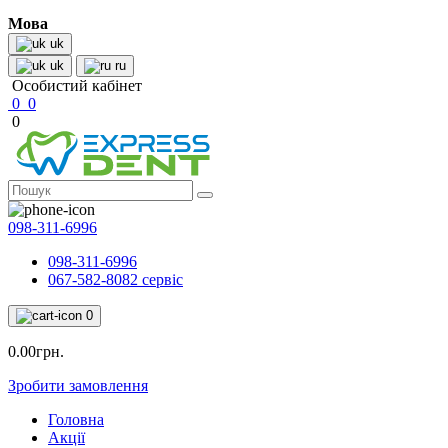
Мова
uk
uk
ru
Особистий кабінет
0
0
0
098-311-6996
098-311-6996
067-582-8082 сервіс
0
0.00грн.
Зробити замовлення
Головна
Акції