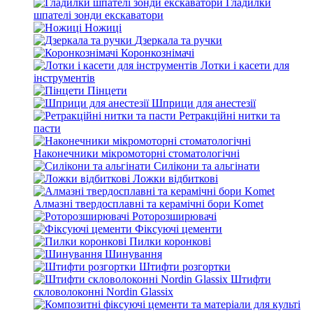
Гладилки
шпателі зонди екскаватори
Ножиці
Дзеркала та ручки
Коронкознімачі
Лотки і касети для
інструментів
Пінцети
Шприци для анестезії
Ретракційні нитки та
пасти
Наконечники мікромоторні стоматологічні
Силікони та альгінати
Ложки відбиткові
Алмазні твердосплавні та керамічні бори Komet
Роторозширювачі
Фіксуючі цементи
Пилки коронкові
Шинування
Штифти розгортки
Штифти
скловолоконні Nordin Glassix