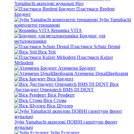
Yamahachi акрилові жувальні Низ
Пластмаси Bredent
Бредент
Зуби Yamahachi
композитні тришарові
Кераміка VITA
Бондинг для
металокераміки
Пластмаси Schutz Dental
Віск Yeti
Пластмаси Kulzer
Meliodent
Атачмени Бредент
Атачмени ЦекаШвейцарія
Віск Бредент
Віск
Дистридент Omegatech BMS DI DENT
Віск Ренферт
Віск Стома
Віск Шуллер
Зуби Yamahachi акрилові ПОВНІ гарнітури фронт
жувальні
Зуби Естедент